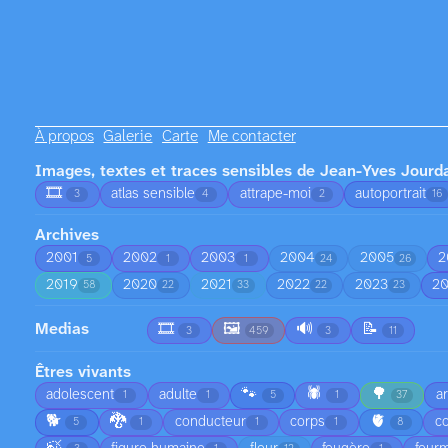
À propos
Galerie
Carte
Me contacter
Images, textes et traces sensibles de Jean-Yves Jourd
🎞️
atlas sensible
attrape-moi
autoportrait
3
4
2
16
Archives
2001
2002
2003
2004
2005
2
5
1
1
24
26
2019
2020
2021
2022
2023
2
58
22
33
22
23
Medias
🎞️
🖼️
🔊
📝
3
459
3
11
Êtres vivants
🐾
🕷️
🌳
adolescent
adulte
a
1
1
5
1
37
🐕
🐉
🫀
conducteur
corps
co
5
1
1
1
8