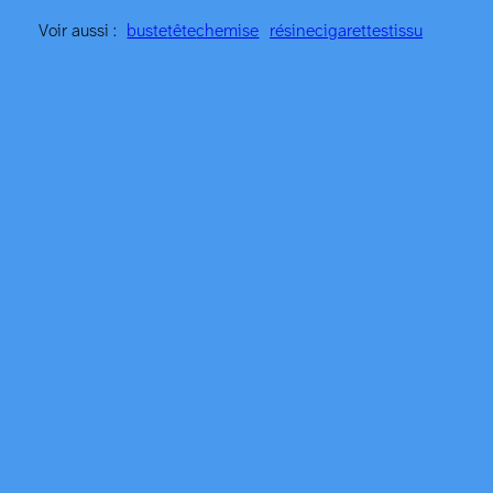
Voir aussi :
buste
tête
chemise
résine
cigarettes
tissu