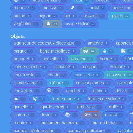
🍃
figure humaine
fleur
fougère
fourm
3
1
12
1
🎵
mouette
mousse
nœul
nourisson
3
1
1
5
piéton
pigeon
pin
pissenlit
plante
1
2
1
1
22
👤
végétation
visage stylisé
1
53
2
Objets
aiguiseur de couteaux électrique
antenne
appareil
1
1
🚧
⛵
🏢
barque
barre métallique
1
1
14
5
5
bouquet
bouteille
branche
brique
bûc
1
1
9
1
canne à pêche
capuche
casque
ceinture
1
1
1
1
char à voile
chariot
chaussette
chaussure
1
1
3
9
climatisateur
clôture
coiffe à plumes
col roul
1
6
1
💀
couverture
crochet
croix
débris
1
1
1
1
1
🔥
🍃
feuille morte
feuilles de salade
1
3
4
1
gamelle
garde-corps
gratte-ciel
grille
1
1
1
1
📚
👓

lanterne
levier
maillot
1
1
1
20
2
montre
monument funéraire
mur en béton
m
1
1
1
panneau d'information
panneau publicitaire
pantalo
1
1