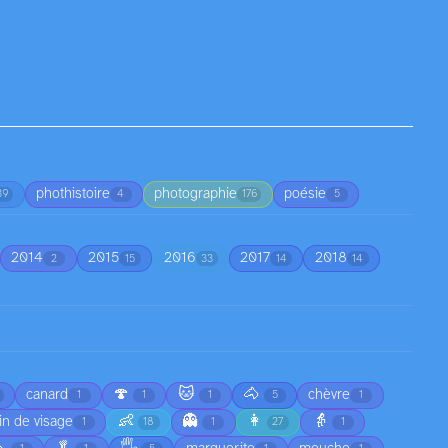
phothistoire
photographie
poésie
39
4
176
5
2014
2015
2016
2017
2018
2
15
33
14
14
🍄
🐱
🐴
canard
chèvre
1
1
1
5
1
👶
👻
👩
👵
in de visage
1
18
1
27
1