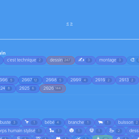
«
»
ain
✍️
🎨
c'est technique
dessin
montage
2
247
3
3
006
2007
2008
2009
2010
2013
5
12
5
4
2
2
024
2025
2026
8
6
144
🦩
🐃
rbuste
bébé
branche
buisson
3
1
4
1
1
2
🐍
🎃
💀
🦢
rps humain stylisé
dess
1
1
1
1
2