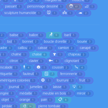

🥬
🖐️
marguerite
mouche
1
1
5
1
1
🧑
🦶
passant
personnage dessiné
1
1
61
1
🐭
👼
🦔
sculpture humanoïde
1
1
1
2
🪑
balise
ballon
baril
2
1
1
9
1
bol
bonnet
boucle d'oreille
bouée
1
2
2
3
cadre
caillou
caisse
camion
canapé
3
2
1
2
1
🍄
s
chaîne
chaise
chapeau
1
1
6
1
3
🔑
citron
clavier
clignotant
1
1
1
1
1
🕴️
🎃
🔪
escalade
coussin
1
4
1
2
4
🪟
étiquette
fauteuil
ferronnerie
1
1
7
1
🔵
ométriques colorées
fourrure
fruit
1
1
1
1
💡
journal
jumelles
laisse
1
1
1
1
5
ongée
médaille
meuble en bois
miroir
1
1
1
3
📋
objet
orange
pain
1
1
1
8
🎨
pédale
pierre tombale
1
14
1