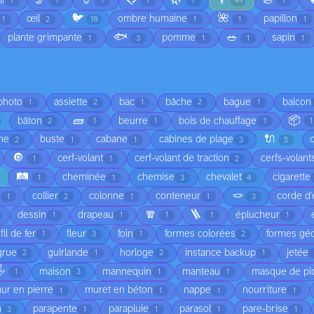
🦵
🦒
🐸
🌿
👨
🦪

i
1
1
1
1
7
41
1
🐦
🌺
œil
ombre humaine
papillon
1
2
10
1
1
1
🐟
🥗
plante grimpante
pomme
sapin
1
3
1
1
1
 photo
assiette
bac
bâche
bague
balcon
1
2
1
2
1
🧱
📦
bâton
beurre
bois de chauffage
2
1
1
1
1
🔌
he
buste
cabane
cabines de plage
2
1
1
3
5
🔘
cerf-volant
cerf-volant de traction
cerfs-volant
1
1
2
🛤️
cheminée
chemise
chevalet
cigarette
1
1
3
4
🪢
é
collier
colonne
conteneur
corde d'
1
2
1
1
3
🧣
🪜
dessin
drapeau
éplucheur
1
1
1
1
1
fil de fer
fleur
foin
formes colorées
formes gé
1
3
1
2
grue
guirlande
horloge
instance backup
jetée
2
1
2
1
️
maison
mannequin
manteau
masque de pl
1
3
1
1
ur en pierre
muret en béton
nappe
nourriture
1
1
1
1
n
parapente
parapluie
parasol
pare-brise
3
1
1
1
1