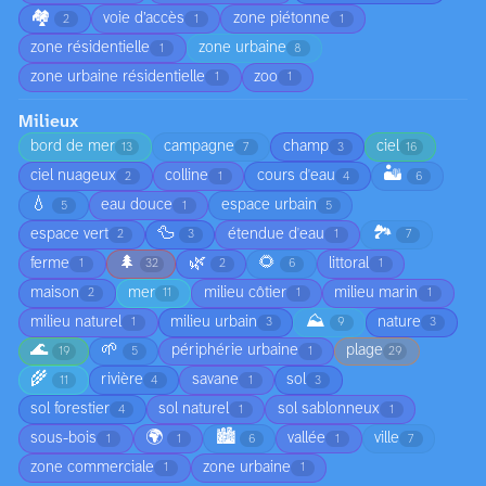
🏘️
voie d’accès
zone piétonne
2
1
1
zone résidentielle
zone urbaine
1
8
zone urbaine résidentielle
zoo
1
1
Milieux
bord de mer
campagne
champ
ciel
13
7
3
16
🏜️
ciel nuageux
colline
cours d'eau
2
1
4
6
💧
eau douce
espace urbain
5
1
5
🦆
🏞️
espace vert
étendue d'eau
2
3
1
7
🌲
🌿
🌻
ferme
littoral
1
32
2
6
1
maison
mer
milieu côtier
milieu marin
2
11
1
1
⛰️
milieu naturel
milieu urbain
nature
1
3
9
3
🌊
🌱
périphérie urbaine
plage
19
5
1
29
🌾
rivière
savane
sol
11
4
1
3
sol forestier
sol naturel
sol sablonneux
4
1
1
🌍
🏙️
sous-bois
vallée
ville
1
1
6
1
7
zone commerciale
zone urbaine
1
1