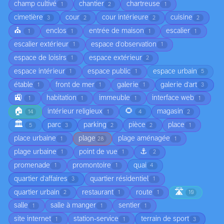
champ cultivé
chantier
chartreuse
1
2
1
cimetière
cour
cour intérieure
cuisine
3
2
2
2
⛪
enclos
entrée de maison
escalier
1
1
1
1
escalier extérieur
espace d'observation
1
1
espace de loisirs
espace extérieur
1
2
espace intérieur
espace public
espace urbain
1
1
5
étable
front de mer
galerie
galerie d'art
1
1
1
3
🚉
habitation
immeuble
interface web
1
1
1
1
🏠
🌻
intérieur religieux
magasin
14
1
4
2
🏛️
parc
parking
pièce
place
5
3
2
2
1
place urbaine
plage
plage aménagée
1
28
1
⚓
plage urbaine
point de vue
1
1
2
promenade
promontoire
quai
1
1
4
quartier d'affaires
quartier résidentiel
3
1
🛣️
quartier urbain
restaurant
route
2
1
1
10
salle
salle à manger
sentier
1
1
1
site internet
station-service
terrain de sport
1
1
3