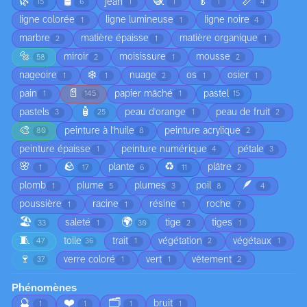
🌿
🛢️
🧶
🥬
📏
jean
15
6
1
1
1
4
ligne colorée
ligne lumineuse
ligne noire
1
1
4
marbre
matière épaisse
matière organique
2
1
1
🔩
miroir
moisissure
mousse
58
2
1
2
❄️
nageoire
nuage
os
osier
1
1
2
1
1
📄
pain
papier mâché
pastel
1
145
1
15
🧴
pastels
peau d'orange
peau de fruit
3
25
1
2
🎨
peinture à l'huile
peinture acrylique
80
8
2
peinture épaisse
peinture numérique
pétale
1
4
3
🌸
🪨
♻️
plante
plâtre
1
17
6
11
2
🪶
plomb
plume
plumes
poil
1
5
3
8
4
poussière
racine
résine
roche
1
1
1
7
🏖️
🌍
saleté
tige
tiges
33
1
30
2
1
🧵
toile
trait
végétation
végétaux
47
36
1
2
1
🍷
verre coloré
vert
vêtement
37
1
1
2
Phénomènes
🔮
❤️
🗂️
bruit
1
1
1
1