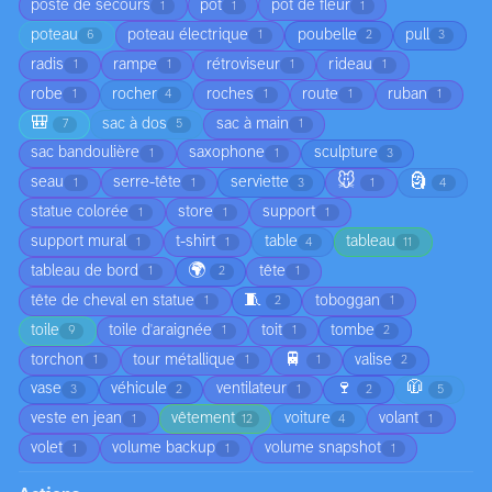
poste de secours
pot
pot de fleur
1
1
1
poteau
poteau électrique
poubelle
pull
6
1
2
3
radis
rampe
rétroviseur
rideau
1
1
1
1
robe
rocher
roches
route
ruban
1
4
1
1
1
🎒
sac à dos
sac à main
7
5
1
sac bandoulière
saxophone
sculpture
1
1
3
🐭
🗿
seau
serre-tête
serviette
1
1
3
1
4
statue colorée
store
support
1
1
1
support mural
t-shirt
table
tableau
1
1
4
11
🌍
tableau de bord
tête
1
2
1
🧵
tête de cheval en statue
toboggan
1
2
1
toile
toile d'araignée
toit
tombe
9
1
1
2
🚆
torchon
tour métallique
valise
1
1
1
2
🍷
🧥
vase
véhicule
ventilateur
3
2
1
2
5
veste en jean
vêtement
voiture
volant
1
12
4
1
volet
volume backup
volume snapshot
1
1
1