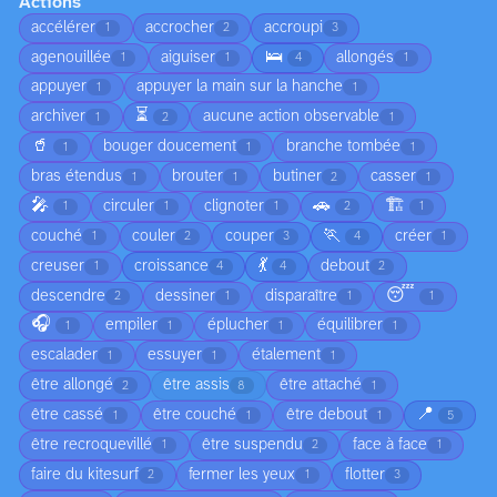
Actions
accélérer
accrocher
accroupi
1
2
3
🛌
agenouillée
aiguiser
allongés
1
1
4
1
appuyer
appuyer la main sur la hanche
1
1
⏳
archiver
aucune action observable
1
2
1
🥤
bouger doucement
branche tombée
1
1
1
bras étendus
brouter
butiner
casser
1
1
2
1
🎤
🚗
🏗️
circuler
clignoter
1
1
1
2
1
🏃
couché
couler
couper
créer
1
2
3
4
1
💃
creuser
croissance
debout
1
4
4
2
😴
descendre
dessiner
disparaître
2
1
1
1
🎧
empiler
éplucher
équilibrer
1
1
1
1
escalader
essuyer
étalement
1
1
1
être allongé
être assis
être attaché
2
8
1
📍
être cassé
être couché
être debout
1
1
1
5
être recroquevillé
être suspendu
face à face
1
2
1
faire du kitesurf
fermer les yeux
flotter
2
1
3