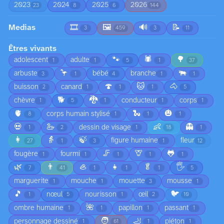
2023
2024
2025
2026
23
8
6
144
Medias
🎞️
🖼️
🔊
📝
3
459
3
11
Êtres vivants
🐾
🕷️
🌳
adolescent
adulte
1
1
5
1
37
🦩
🐃
arbuste
bébé
branche
3
1
4
1
1
🍄
🐱
🐴
buisson
canard
2
1
1
1
5
🐕
🐉
chèvre
conducteur
corps
1
5
1
1
1
🫀
🐍
🎃
corps humain stylisé
8
1
1
1
💀
🦢
👶
👻
dessin de visage
1
2
1
18
1
👩
👵
🍃
figure humaine
fleur
27
1
3
1
12
🦵
🦒
🐸
fougère
fourmi
1
1
1
1
1
🌿
👨
🦪
👧
🥬
🖐️
7
41
1
1
1
5
marguerite
mouche
mouette
mousse
1
1
3
1
🎵
🐦
nœul
nourisson
œil
1
5
1
2
10
🌺
ombre humaine
papillon
passant
1
1
1
1
🧑
🦶
personnage dessiné
piéton
1
61
1
1