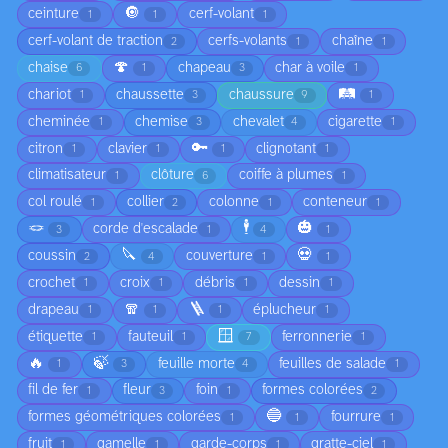
🔘
ceinture
cerf-volant
1
1
1
cerf-volant de traction
cerfs-volants
chaîne
2
1
1
🍄
chaise
chapeau
char à voile
6
1
3
1
🛤️
chariot
chaussette
chaussure
1
3
9
1
cheminée
chemise
chevalet
cigarette
1
3
4
1
🔑
citron
clavier
clignotant
1
1
1
1
climatisateur
clôture
coiffe à plumes
1
6
1
col roulé
collier
colonne
conteneur
1
2
1
1
🪢
🕴️
🎃
corde d'escalade
3
1
4
1
🔪
💀
coussin
couverture
2
4
1
1
crochet
croix
débris
dessin
1
1
1
1
🧣
🪜
drapeau
éplucheur
1
1
1
1
🪟
étiquette
fauteuil
ferronnerie
1
1
7
1
🔥
🍃
feuille morte
feuilles de salade
1
3
4
1
fil de fer
fleur
foin
formes colorées
1
3
1
2
🔵
formes géométriques colorées
fourrure
1
1
1
fruit
gamelle
garde-corps
gratte-ciel
1
1
1
1