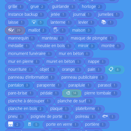
grille
grue
guirlande
horloge
1
2
1
2
instance backup
jetée
journal
jumelles
1
1
1
1
💡
📚
laisse
lanterne
levier
1
5
1
1
1
👓
🖐️
maillot
maison
20
2
1
3
mannequin
manteau
masque de plongée
1
1
1
médaille
meuble en bois
miroir
montre
1
1
3
1
monument funéraire
mur en béton
1
1
mur en pierre
muret en béton
nappe
1
1
1
📋
nourriture
objet
orange
pain
1
1
1
1
8
panneau d'information
panneau publicitaire
1
1
pantalon
parapente
parapluie
parasol
3
1
1
1
🎨
pare-brise
pédale
pierre tombale
1
1
14
1
planche à découper
planche de surf
1
1
planche en bois
plaque
plateforme
2
1
1
🐟
pneu
poignée de porte
poireau
1
1
1
1
🌉
🚪
porte en verre
portière
2
5
1
1