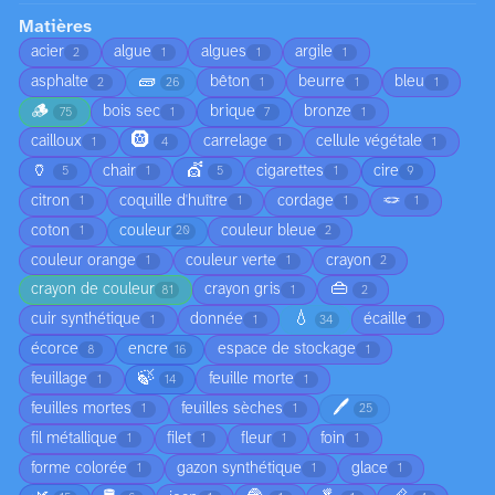
Matières
acier
algue
algues
argile
2
1
1
1
🧱
asphalte
bêton
beurre
bleu
2
26
1
1
1
🪵
bois sec
brique
bronze
75
1
7
1
🛞
cailloux
carrelage
cellule végétale
1
4
1
1
🏺
💇
chair
cigarettes
cire
5
1
5
1
9
🪢
citron
coquille d'huître
cordage
1
1
1
1
coton
couleur
couleur bleue
1
20
2
couleur orange
couleur verte
crayon
1
1
2
👜
crayon de couleur
crayon gris
81
1
2
💧
cuir synthétique
donnée
écaille
1
1
34
1
écorce
encre
espace de stockage
8
16
1
🍃
feuillage
feuille morte
1
14
1
🖊️
feuilles mortes
feuilles sèches
1
1
25
fil métallique
filet
fleur
foin
1
1
1
1
forme colorée
gazon synthétique
glace
1
1
1