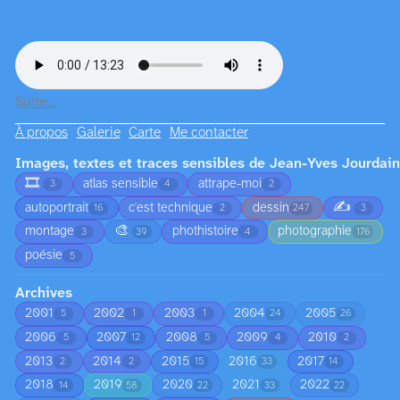
Suite…
À propos
Galerie
Carte
Me contacter
Images, textes et traces sensibles de Jean-Yves Jourdain
🎞️
atlas sensible
attrape-moi
3
4
2
✍️
autoportrait
c'est technique
dessin
16
2
247
3
🎨
montage
phothistoire
photographie
3
39
4
176
poésie
5
Archives
2001
2002
2003
2004
2005
5
1
1
24
26
2006
2007
2008
2009
2010
5
12
5
4
2
2013
2014
2015
2016
2017
2
2
15
33
14
2018
2019
2020
2021
2022
14
58
22
33
22