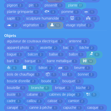
pigeon
pin
pissenlit
plante
2
1
1
22
🐟
🥗
plante grimpante
pomme
1
3
1
1
🐭
👼
sapin
sculpture humanoïde
1
1
1
1
🦔
👤
végétation
visage stylisé
2
1
53
2
Objets
aiguiseur de couteaux électrique
antenne
1
1
appareil photo
assiette
bac
bâche
1
2
1
2
🪑
bague
balcon
balise
ballon
1
2
1
1
9
🚧
baril
barque
barre métallique
1
1
1
14
⛵
🏢
🧱
bâton
beurre
5
5
2
1
1
📦
bois de chauffage
bol
bonnet
1
1
1
2
boucle d'oreille
bouée
bouquet
2
3
1
bouteille
branche
brique
bûche
1
9
1
2
🔌
buste
cabane
cabines de plage
1
1
3
5
cadre
caillou
caisse
camion
3
2
1
2
canapé
canne à pêche
capuche
casque
1
1
1
1