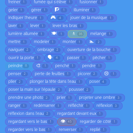
freiner
fumée qui s'élève
fusionner
1
1
1
🧗
geler
gérer
illuminer
1
1
1
1
🎮
indiquer l'heure
jouer de la musique
1
4
1
laver
lever
lever les bras
1
1
1
🍽️
🚶
lumière allumée
mélange
1
1
35
1
🏊
mettre
modeler
monter
1
1
1
2
naviguer
ombrage
ouverture de la bouche
2
2
1
🗣️
ouvrir la porte
passer
pêcher
1
4
1
1
🎨
peindre
penché
pendre
11
1
1
1
😢
penser
perte de feuilles
picorer
2
1
2
1
plier
plonger la tête dans l'eau
poser
2
1
4
poser la main sur l'épaule
pousser
2
2
prendre une photo
prier
projeter une ombre
2
1
3
ranger
redémarrer
réfléchir
réflexion
1
1
1
3
réflexion dans l'eau
regardant devant eux
2
1
👁️
regardant vers le bas
regarder de côté
1
45
1
regarder vers le bas
renverser
replié
1
1
1