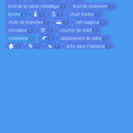
bruit de la caisse métallique
bruit de roulement
1
1
🌡️
🗓️
brume
chute d'arbre
3
1
1
1
🌅
chute de branches
ciel nuageux
1
1
1
😠
circulation
coucher de soleil
1
1
1
🍂
croissance
déplacement du sable
4
2
1
🏚️
🌀
🦟
écho dans l’habitacle
1
1
1
1
👣
écoulement
écume
émotion
1
2
1
1
☀️
empreintes dans le sable
1
1
feuilles mortes au sol
flotter
1
1
🧊
formation de dunes
formation de nuages
1
1
3
formation de vague
formation des nuages
gel
1
1
1
humidité
jeunesse
joie
légéreté
2
1
1
1
ligne colorée
lumière
marée
1
11
4
🔄
marée basse
moisissure
2
1
2
mouvement de l'eau
mouvement des ailes
4
1
mouvement des oiseaux
mouvement des vagues
1
1