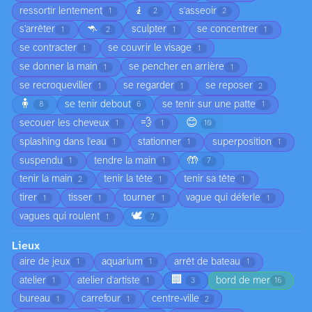
🧎
ressortir lentement
s'asseoir
1
2
2
🦘
s’arrêter
sculpter
se concentrer
1
2
1
1
se contracter
se couvrir le visage
1
1
se donner la main
se pencher en arrière
1
1
se recroqueviller
se regarder
se reposer
1
1
2
🧍
se tenir debout
se tenir sur une patte
8
6
1
💨
😊
secouer les cheveux
1
1
10
splashing dans l'eau
stationner
superposition
1
1
1
🤲
suspendu
tendre la main
1
1
7
tenir la main
tenir la tête
tenir sa tête
2
1
1
tirer
tisser
tourner
vague qui déferle
1
1
1
1
🕊️
vagues qui roulent
1
7
Lieux
aire de jeux
aquarium
arrêt de bateau
1
1
1
🏢
atelier
atelier d'artiste
bord de mer
1
1
3
16
bureau
carrefour
centre-ville
1
1
2