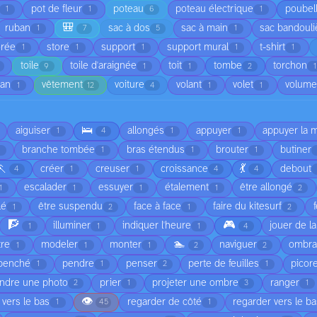
pot de fleur
poteau
poteau électrique
poubel
1
1
6
1
🎒
ruban
sac à dos
sac à main
sac bandouli
1
7
5
1
orée
store
support
support mural
t-shirt
1
1
1
1
1
toile
toile d'araignée
toit
tombe
torchon
9
1
1
2
1
ean
vêtement
voiture
volant
volet
volume
1
12
4
1
1
🛌
aiguiser
allongés
appuyer
appuyer la 
1
4
1
1
branche tombée
bras étendus
brouter
butiner
1
1
1
🏃
💃
créer
creuser
croissance
debout
4
1
1
4
4
escalader
essuyer
étalement
être allongé
1
1
1
1
2
lé
être suspendu
face à face
faire du kitesurf
1
2
1
2
🧗
🎮
illuminer
indiquer l'heure
jouer de l
1
1
1
4
🏊
tre
modeler
monter
naviguer
ombr
1
1
1
2
2
penché
pendre
penser
perte de feuilles
picor
1
1
2
1
ndre une photo
prier
projeter une ombre
ranger
2
1
3
1
👁️
 vers le bas
regarder de côté
regarder vers le b
1
45
1