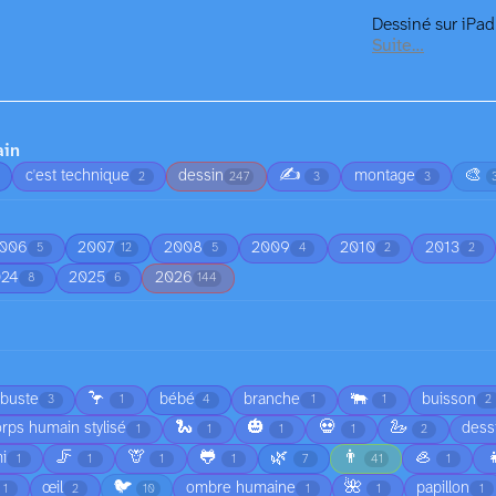
Dessiné sur iPa
Suite…
ain
✍️
🎨
c'est technique
dessin
montage
2
247
3
3
006
2007
2008
2009
2010
2013
5
12
5
4
2
2
024
2025
2026
8
6
144
🦩
🐃
rbuste
bébé
branche
buisson
3
1
4
1
1
2
🐍
🎃
💀
🦢
rps humain stylisé
dess
1
1
1
1
2
🦵
🦒
🐸
🌿
👨
🦪

i
1
1
1
1
7
41
1
🐦
🌺
œil
ombre humaine
papillon
1
2
10
1
1
1