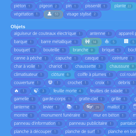
piéton
pigeon
pin
pissenlit
plante
1
2
1
1
22
👤
végétation
visage stylisé
1
53
2
Objets
aiguiseur de couteaux électrique
antenne
appareil
1
1
🚧
⛵
🏢
barque
barre métallique
1
1
14
5
5
bouquet
bouteille
branche
brique
bûc
1
1
9
1
canne à pêche
capuche
casque
ceinture
1
1
1
1
char à voile
chariot
chaussette
chaussure
1
1
3
9
climatisateur
clôture
coiffe à plumes
col roul
1
6
1
💀
couverture
crochet
croix
débris
1
1
1
1
1
🔥
🍃
feuille morte
feuilles de salade
1
3
4
1
gamelle
garde-corps
gratte-ciel
grille
1
1
1
1
📚
👓

lanterne
levier
maillot
1
1
1
20
2
montre
monument funéraire
mur en béton
m
1
1
1
panneau d'information
panneau publicitaire
pantalo
1
1
planche à découper
planche de surf
planche en bo
1
1