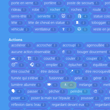
porte en verre
portière
poste de secours
pot
1
1
1
rideau
robe
rocher
roches
route
1
1
4
1
1
🐭
🗿
serre-tête
serviette
statue col
1
3
1
4
🧵
tête
tête de cheval en statue
toboggan
1
1
2
1
🍷
🧥
véhicule
ventilateur
veste en j
2
1
2
5
Actions
accélérer
accrocher
accroupi
agenouillée
1
2
3
1
🥤
aucune action observable
bouger doucement
1
1
1
🚗
🏗️
couché
couler
couper
2
1
1
2
3
😴
🎧
empiler
éplucher
équilibrer
1
1
1
1
📍
être couché
être debout
être recroquevil
1
1
5
fumée qui s'élève
fusionner
geler
gérer
1
1
1
1
🍽️
🚶
lumière allumée
mélange
met
1
1
35
1
🗣️
🎨
passer
pêcher
peindre
4
1
1
11
1
poser
poser la main sur l'épaule
pousser
pre
4
2
2
réflexion dans l'eau
regardant devant eux
regardant
2
1