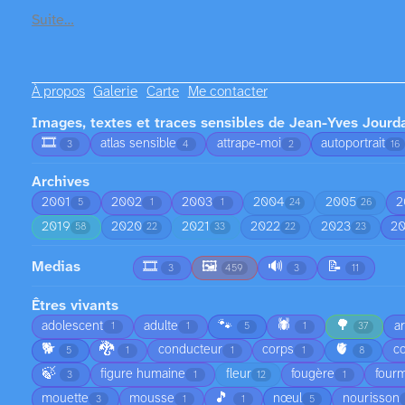
Suite…
À propos
Galerie
Carte
Me contacter
Images, textes et traces sensibles de Jean-Yves Jourd
🎞️
atlas sensible
attrape-moi
autoportrait
3
4
2
16
Archives
2001
2002
2003
2004
2005
2
5
1
1
24
26
2019
2020
2021
2022
2023
2
58
22
33
22
23
Medias
🎞️
🖼️
🔊
📝
3
459
3
11
Êtres vivants
🐾
🕷️
🌳
adolescent
adulte
a
1
1
5
1
37
🐕
🐉
🫀
conducteur
corps
co
5
1
1
1
8
🍃
figure humaine
fleur
fougère
fourm
3
1
12
1
🎵
mouette
mousse
nœul
nourisson
3
1
1
5