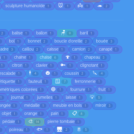
🐭
👼
🦔
sculpture humanoïde
1
1
1
2
🪑
balise
ballon
baril
2
1
1
9
1
bol
bonnet
boucle d'oreille
bouée
1
2
2
3
cadre
caillou
caisse
camion
canapé
3
2
1
2
1
🍄
s
chaîne
chaise
chapeau
1
1
6
1
3
🔑
citron
clavier
clignotant
1
1
1
1
1
🕴️
🎃
🔪
escalade
coussin
1
4
1
2
4
🪟
étiquette
fauteuil
ferronnerie
1
1
7
1
🔵
ométriques colorées
fourrure
fruit
1
1
1
1
💡
journal
jumelles
laisse
1
1
1
1
5
ongée
médaille
meuble en bois
miroir
1
1
1
3
📋
objet
orange
pain
1
1
1
8
🎨
pédale
pierre tombale
1
14
1
🐟
🌉
🚪
poireau
1
1
2
5