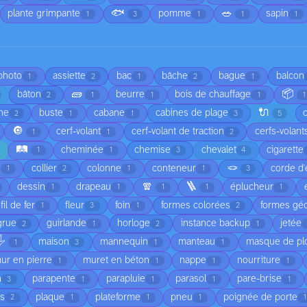
🐟
🥗
plante grimpante
pomme
sapin
1
3
1
1
1
 photo
assiette
bac
bâche
bague
balcon
1
2
1
2
1
🧱
📦
bâton
beurre
bois de chauffage
2
1
1
1
1
🔌
he
buste
cabane
cabines de plage
2
1
1
3
5
🔘
cerf-volant
cerf-volant de traction
cerfs-volant
1
1
2
🛤️
cheminée
chemise
chevalet
cigarette
1
1
3
4
🪢
é
collier
colonne
conteneur
corde d'
1
2
1
1
3
🧣
🪜
dessin
drapeau
éplucheur
1
1
1
1
1
fil de fer
fleur
foin
formes colorées
formes gé
1
3
1
2
grue
guirlande
horloge
instance backup
jetée
2
1
2
1
️
maison
mannequin
manteau
masque de pl
1
3
1
1
ur en pierre
muret en béton
nappe
nourriture
1
1
1
1
n
parapente
parapluie
parasol
pare-brise
3
1
1
1
1
is
plaque
plateforme
pneu
poignée de porte
2
1
1
1
1