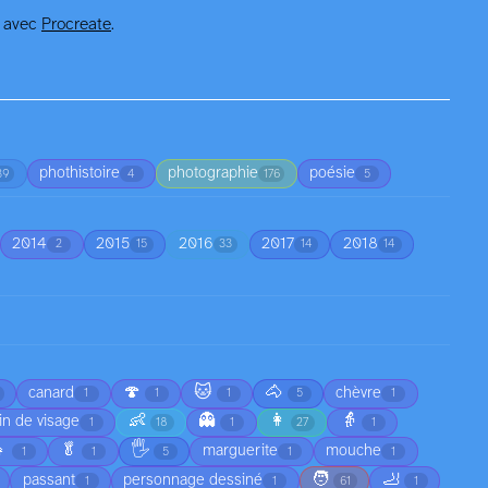
d avec
Procreate
.
phothistoire
photographie
poésie
39
4
176
5
2014
2015
2016
2017
2018
2
15
33
14
14
🍄
🐱
🐴
canard
chèvre
1
1
1
5
1
👶
👻
👩
👵
in de visage
1
18
1
27
1

🥬
🖐️
marguerite
mouche
1
1
5
1
1
🧑
🦶
passant
personnage dessiné
1
1
61
1