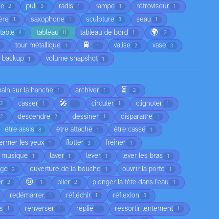
le
pull
radis
rampe
rétroviseur
2
3
1
1
1
ère
saxophone
sculpture
seau
1
1
3
1
🌍
table
tableau
tableau de bord
4
11
1
2
🚆
tour métallique
valise
vase
1
1
2
3
 backup
volume snapshot
1
1
⏳
main sur la hanche
archiver
1
1
2
🎤
casser
circuler
clignoter
2
1
1
1
1
descendre
dessiner
disparaître
2
2
1
1
être assis
être attaché
être cassé
8
1
1
fermer les yeux
flotter
freiner
1
3
1
a musique
laver
lever
lever les bras
1
1
1
1
age
ouverture de la bouche
ouvrir la porte
2
1
1
😢
er
plier
plonger la tête dans l'eau
2
1
2
1
redémarrer
réfléchir
réflexion
1
1
3
as
renverser
replié
ressortir lentement
1
1
1
1