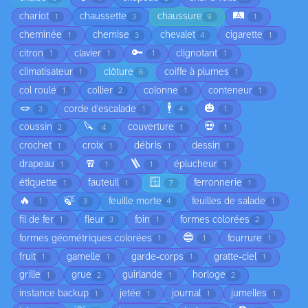
🛤️
chariot
chaussette
chaussure
1
3
9
1
cheminée
chemise
chevalet
cigarette
1
3
4
1
🔑
citron
clavier
clignotant
1
1
1
1
climatisateur
clôture
coiffe à plumes
1
6
1
col roulé
collier
colonne
conteneur
1
2
1
1
🪢
🕴️
🎃
corde d'escalade
3
1
4
1
🔪
💀
coussin
couverture
2
4
1
1
crochet
croix
débris
dessin
1
1
1
1
🧣
🪜
drapeau
éplucheur
1
1
1
1
🪟
étiquette
fauteuil
ferronnerie
1
1
7
1
🔥
🍃
feuille morte
feuilles de salade
1
3
4
1
fil de fer
fleur
foin
formes colorées
1
3
1
2
🔵
formes géométriques colorées
fourrure
1
1
1
fruit
gamelle
garde-corps
gratte-ciel
1
1
1
1
grille
grue
guirlande
horloge
1
2
1
2
instance backup
jetée
journal
jumelles
1
1
1
1