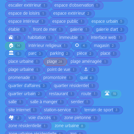
escalier extérieur
espace d'observation
1
1
espace de loisirs
espace extérieur
1
2
espace intérieur
espace public
espace urbain
1
1
5
étable
front de mer
galerie
galerie d'art
1
1
1
3
🚉
habitation
immeuble
interface web
1
1
1
1
🏠
🌻
intérieur religieux
magasin
14
1
4
2
🏛️
parc
parking
pièce
place
5
3
2
2
1
place urbaine
plage
plage aménagée
1
28
1
⚓
plage urbaine
point de vue
1
1
2
promenade
promontoire
quai
1
1
4
quartier d'affaires
quartier résidentiel
3
1
🛣️
quartier urbain
restaurant
route
2
1
1
10
salle
salle à manger
sentier
1
1
1
site internet
station-service
terrain de sport
1
1
3
🏘️
voie d’accès
zone piétonne
2
1
1
zone résidentielle
zone urbaine
1
8