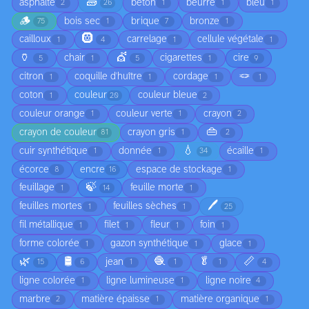
🧱
asphalte
bêton
beurre
bleu
2
26
1
1
1
🪵
bois sec
brique
bronze
75
1
7
1
🛞
cailloux
carrelage
cellule végétale
1
4
1
1
🏺
💇
chair
cigarettes
cire
5
1
5
1
9
🪢
citron
coquille d'huître
cordage
1
1
1
1
coton
couleur
couleur bleue
1
20
2
couleur orange
couleur verte
crayon
1
1
2
👜
crayon de couleur
crayon gris
81
1
2
💧
cuir synthétique
donnée
écaille
1
1
34
1
écorce
encre
espace de stockage
8
16
1
🍃
feuillage
feuille morte
1
14
1
🖊️
feuilles mortes
feuilles sèches
1
1
25
fil métallique
filet
fleur
foin
1
1
1
1
forme colorée
gazon synthétique
glace
1
1
1
🌿
🛢️
🧶
🥬
📏
jean
15
6
1
1
1
4
ligne colorée
ligne lumineuse
ligne noire
1
1
4
marbre
matière épaisse
matière organique
2
1
1