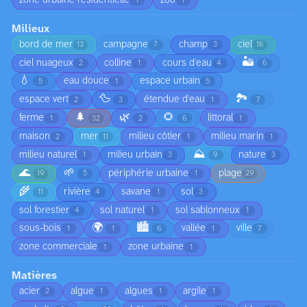
zone urbaine résidentielle
zoo
1
1
Milieux
bord de mer
campagne
champ
ciel
13
7
3
16
🏜️
ciel nuageux
colline
cours d'eau
2
1
4
6
💧
eau douce
espace urbain
5
1
5
🦆
🏞️
espace vert
étendue d'eau
2
3
1
7
🌲
🌿
🌻
ferme
littoral
1
32
2
6
1
maison
mer
milieu côtier
milieu marin
2
11
1
1
⛰️
milieu naturel
milieu urbain
nature
1
3
9
3
🌊
🌱
périphérie urbaine
plage
19
5
1
29
🌾
rivière
savane
sol
11
4
1
3
sol forestier
sol naturel
sol sablonneux
4
1
1
🌍
🏙️
sous-bois
vallée
ville
1
1
6
1
7
zone commerciale
zone urbaine
1
1
Matières
acier
algue
algues
argile
2
1
1
1