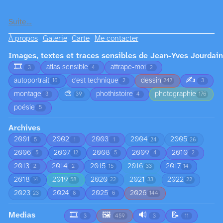
Suite…
À propos
Galerie
Carte
Me contacter
Images, textes et traces sensibles de Jean-Yves Jourdain
🎞️
atlas sensible
attrape-moi
3
4
2
✍️
autoportrait
c'est technique
dessin
16
2
247
3
🎨
montage
phothistoire
photographie
3
39
4
176
poésie
5
Archives
2001
2002
2003
2004
2005
5
1
1
24
26
2006
2007
2008
2009
2010
5
12
5
4
2
2013
2014
2015
2016
2017
2
2
15
33
14
2018
2019
2020
2021
2022
14
58
22
33
22
2023
2024
2025
2026
23
8
6
144
Medias
🎞️
🖼️
🔊
📝
3
459
3
11