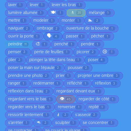
laver
lever
lever les bras
1
1
1
🍽️
🚶
lumière allumée
mélange
1
1
35
1
🏊
mettre
modeler
monter
1
1
1
2
naviguer
ombrage
ouverture de la bouche
2
2
1
🗣️
ouvrir la porte
passer
pêcher
1
4
1
1
🎨
peindre
penché
pendre
11
1
1
1
😢
penser
perte de feuilles
picorer
2
1
2
1
plier
plonger la tête dans l'eau
poser
2
1
4
poser la main sur l'épaule
pousser
2
2
prendre une photo
prier
projeter une ombre
2
1
3
ranger
redémarrer
réfléchir
réflexion
1
1
1
3
réflexion dans l'eau
regardant devant eux
2
1
👁️
regardant vers le bas
regarder de côté
1
45
1
regarder vers le bas
renverser
replié
1
1
1
🧎
ressortir lentement
s'asseoir
1
2
2
🦘
s’arrêter
sculpter
se concentrer
1
2
1
1
se contracter
se couvrir le visage
1
1