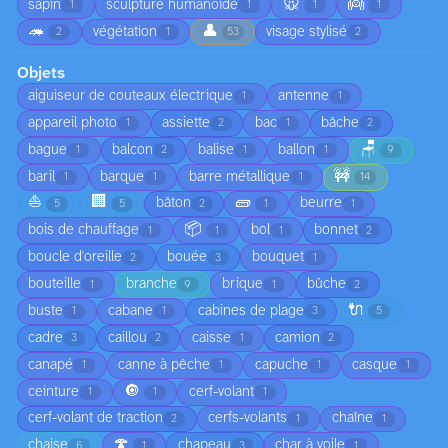
🐭
👼
sapin
sculpture humanoïde
1
1
1
1
🦔
👤
végétation
visage stylisé
2
1
53
2
Objets
aiguiseur de couteaux électrique
antenne
1
1
appareil photo
assiette
bac
bâche
1
2
1
2
🪑
bague
balcon
balise
ballon
1
2
1
1
9
🚧
baril
barque
barre métallique
1
1
1
14
⛵
🏢
🧱
bâton
beurre
5
5
2
1
1
📦
bois de chauffage
bol
bonnet
1
1
1
2
boucle d'oreille
bouée
bouquet
2
3
1
bouteille
branche
brique
bûche
1
9
1
2
🔌
buste
cabane
cabines de plage
1
1
3
5
cadre
caillou
caisse
camion
3
2
1
2
canapé
canne à pêche
capuche
casque
1
1
1
1
🔘
ceinture
cerf-volant
1
1
1
cerf-volant de traction
cerfs-volants
chaîne
2
1
1
🍄
chaise
chapeau
char à voile
6
1
3
1