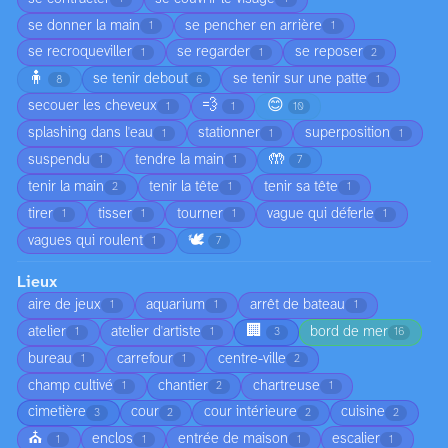
se donner la main
se pencher en arrière
1
1
se recroqueviller
se regarder
se reposer
1
1
2
🧍
se tenir debout
se tenir sur une patte
8
6
1
💨
😊
secouer les cheveux
1
1
10
splashing dans l'eau
stationner
superposition
1
1
1
🤲
suspendu
tendre la main
1
1
7
tenir la main
tenir la tête
tenir sa tête
2
1
1
tirer
tisser
tourner
vague qui déferle
1
1
1
1
🕊️
vagues qui roulent
1
7
Lieux
aire de jeux
aquarium
arrêt de bateau
1
1
1
🏢
atelier
atelier d'artiste
bord de mer
1
1
3
16
bureau
carrefour
centre-ville
1
1
2
champ cultivé
chantier
chartreuse
1
2
1
cimetière
cour
cour intérieure
cuisine
3
2
2
2
⛪
enclos
entrée de maison
escalier
1
1
1
1