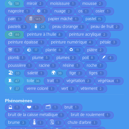
🔩
miroir
moisissure
mousse
58
2
1
2
❄️
nageoire
nuage
os
osier
1
1
2
1
1
📄
pain
papier mâché
pastel
1
145
1
15
🧴
pastels
peau d'orange
peau de fruit
3
25
1
2
🎨
peinture à l'huile
peinture acrylique
80
8
2
peinture épaisse
peinture numérique
pétale
1
4
3
🌸
🪨
♻️
plante
plâtre
1
17
6
11
2
🪶
plomb
plume
plumes
poil
1
5
3
8
4
poussière
racine
résine
roche
1
1
1
7
🏖️
🌍
saleté
tige
tiges
33
1
30
2
1
🧵
toile
trait
végétation
végétaux
47
36
1
2
1
🍷
verre coloré
vert
vêtement
37
1
1
2
Phénomènes
🔮
❤️
🗂️
bruit
1
1
1
1
bruit de la caisse métallique
bruit de roulement
1
1
🌡️
🗓️
brume
chute d'arbre
3
1
1
1