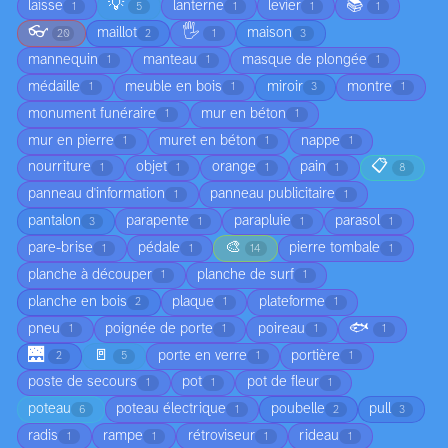
💡
📚
laisse
lanterne
levier
1
5
1
1
1
👓
🖐️
maillot
maison
20
2
1
3
mannequin
manteau
masque de plongée
1
1
1
médaille
meuble en bois
miroir
montre
1
1
3
1
monument funéraire
mur en béton
1
1
mur en pierre
muret en béton
nappe
1
1
1
📋
nourriture
objet
orange
pain
1
1
1
1
8
panneau d'information
panneau publicitaire
1
1
pantalon
parapente
parapluie
parasol
3
1
1
1
🎨
pare-brise
pédale
pierre tombale
1
1
14
1
planche à découper
planche de surf
1
1
planche en bois
plaque
plateforme
2
1
1
🐟
pneu
poignée de porte
poireau
1
1
1
1
🌉
🚪
porte en verre
portière
2
5
1
1
poste de secours
pot
pot de fleur
1
1
1
poteau
poteau électrique
poubelle
pull
6
1
2
3
radis
rampe
rétroviseur
rideau
1
1
1
1