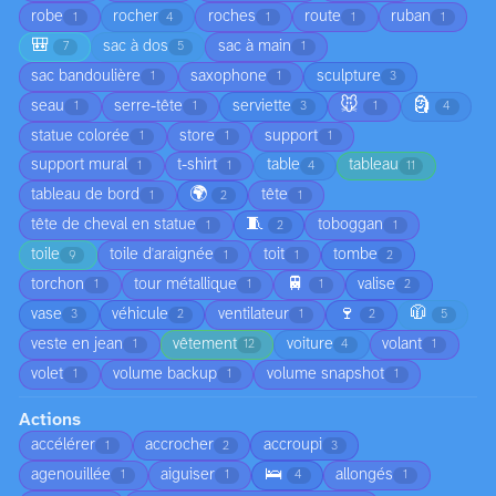
robe
rocher
roches
route
ruban
1
4
1
1
1
🎒
sac à dos
sac à main
7
5
1
sac bandoulière
saxophone
sculpture
1
1
3
🐭
🗿
seau
serre-tête
serviette
1
1
3
1
4
statue colorée
store
support
1
1
1
support mural
t-shirt
table
tableau
1
1
4
11
🌍
tableau de bord
tête
1
2
1
🧵
tête de cheval en statue
toboggan
1
2
1
toile
toile d'araignée
toit
tombe
9
1
1
2
🚆
torchon
tour métallique
valise
1
1
1
2
🍷
🧥
vase
véhicule
ventilateur
3
2
1
2
5
veste en jean
vêtement
voiture
volant
1
12
4
1
volet
volume backup
volume snapshot
1
1
1
Actions
accélérer
accrocher
accroupi
1
2
3
🛌
agenouillée
aiguiser
allongés
1
1
4
1