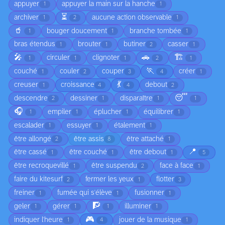
appuyer
appuyer la main sur la hanche
1
1
⏳
archiver
aucune action observable
1
2
1
🥤
bouger doucement
branche tombée
1
1
1
bras étendus
brouter
butiner
casser
1
1
2
1
🎤
🚗
🏗️
circuler
clignoter
1
1
1
2
1
🏃
couché
couler
couper
créer
1
2
3
4
1
💃
creuser
croissance
debout
1
4
4
2
😴
descendre
dessiner
disparaître
2
1
1
1
🎧
empiler
éplucher
équilibrer
1
1
1
1
escalader
essuyer
étalement
1
1
1
être allongé
être assis
être attaché
2
8
1
📍
être cassé
être couché
être debout
1
1
1
5
être recroquevillé
être suspendu
face à face
1
2
1
faire du kitesurf
fermer les yeux
flotter
2
1
3
freiner
fumée qui s'élève
fusionner
1
1
1
🧗
geler
gérer
illuminer
1
1
1
1
🎮
indiquer l'heure
jouer de la musique
1
4
1