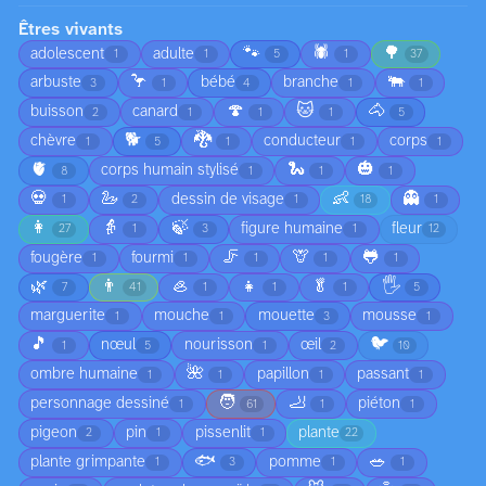
Êtres vivants
🐾
🕷️
🌳
adolescent
adulte
1
1
5
1
37
🦩
🐃
arbuste
bébé
branche
3
1
4
1
1
🍄
🐱
🐴
buisson
canard
2
1
1
1
5
🐕
🐉
chèvre
conducteur
corps
1
5
1
1
1
🫀
🐍
🎃
corps humain stylisé
8
1
1
1
💀
🦢
👶
👻
dessin de visage
1
2
1
18
1
👩
👵
🍃
figure humaine
fleur
27
1
3
1
12
🦵
🦒
🐸
fougère
fourmi
1
1
1
1
1
🌿
👨
🦪
👧
🥬
🖐️
7
41
1
1
1
5
marguerite
mouche
mouette
mousse
1
1
3
1
🎵
🐦
nœul
nourisson
œil
1
5
1
2
10
🌺
ombre humaine
papillon
passant
1
1
1
1
🧑
🦶
personnage dessiné
piéton
1
61
1
1
pigeon
pin
pissenlit
plante
2
1
1
22
🐟
🥗
plante grimpante
pomme
1
3
1
1