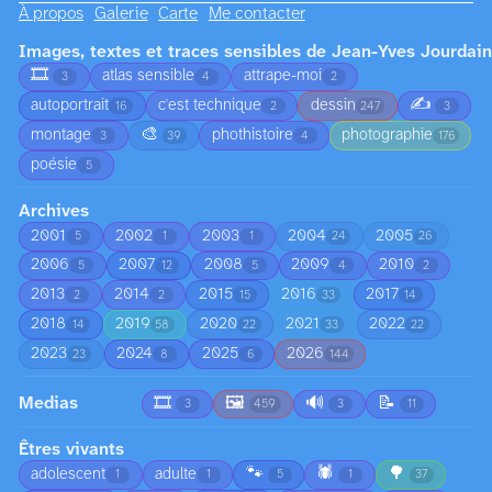
À propos
Galerie
Carte
Me contacter
Images, textes et traces sensibles de Jean-Yves Jourdain
🎞️
atlas sensible
attrape-moi
3
4
2
✍️
autoportrait
c'est technique
dessin
16
2
247
3
🎨
montage
phothistoire
photographie
3
39
4
176
poésie
5
Archives
2001
2002
2003
2004
2005
5
1
1
24
26
2006
2007
2008
2009
2010
5
12
5
4
2
2013
2014
2015
2016
2017
2
2
15
33
14
2018
2019
2020
2021
2022
14
58
22
33
22
2023
2024
2025
2026
23
8
6
144
Medias
🎞️
🖼️
🔊
📝
3
459
3
11
Êtres vivants
🐾
🕷️
🌳
adolescent
adulte
1
1
5
1
37