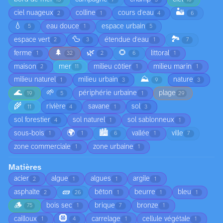
🏜️
ciel nuageux
colline
cours d'eau
2
1
4
6
💧
eau douce
espace urbain
5
1
5
🦆
🏞️
espace vert
étendue d'eau
2
3
1
7
🌲
🌿
🌻
ferme
littoral
1
32
2
6
1
maison
mer
milieu côtier
milieu marin
2
11
1
1
⛰️
milieu naturel
milieu urbain
nature
1
3
9
3
🌊
🌱
périphérie urbaine
plage
19
5
1
29
🌾
rivière
savane
sol
11
4
1
3
sol forestier
sol naturel
sol sablonneux
4
1
1
🌍
🏙️
sous-bois
vallée
ville
1
1
6
1
7
zone commerciale
zone urbaine
1
1
Matières
acier
algue
algues
argile
2
1
1
1
🧱
asphalte
bêton
beurre
bleu
2
26
1
1
1
🪵
bois sec
brique
bronze
75
1
7
1
🛞
cailloux
carrelage
cellule végétale
1
4
1
1