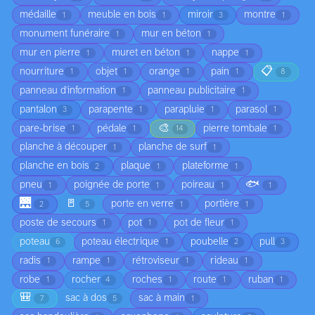
médaille
meuble en bois
miroir
montre
1
1
3
1
monument funéraire
mur en béton
1
1
mur en pierre
muret en béton
nappe
1
1
1
📋
nourriture
objet
orange
pain
1
1
1
1
8
panneau d'information
panneau publicitaire
1
1
pantalon
parapente
parapluie
parasol
3
1
1
1
🎨
pare-brise
pédale
pierre tombale
1
1
14
1
planche à découper
planche de surf
1
1
planche en bois
plaque
plateforme
2
1
1
🐟
pneu
poignée de porte
poireau
1
1
1
1
🌉
🚪
porte en verre
portière
2
5
1
1
poste de secours
pot
pot de fleur
1
1
1
poteau
poteau électrique
poubelle
pull
6
1
2
3
radis
rampe
rétroviseur
rideau
1
1
1
1
robe
rocher
roches
route
ruban
1
4
1
1
1
🎒
sac à dos
sac à main
7
5
1