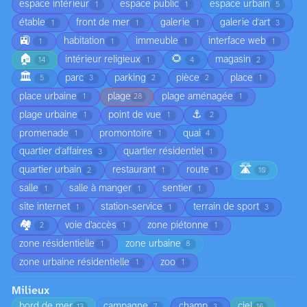
espace intérieur
espace public
espace urbain
1
1
5
étable
front de mer
galerie
galerie d'art
1
1
1
3
🚉
habitation
immeuble
interface web
1
1
1
1
🏠
🌻
intérieur religieux
magasin
14
1
4
2
🏛️
parc
parking
pièce
place
5
3
2
2
1
place urbaine
plage
plage aménagée
1
28
1
⚓
plage urbaine
point de vue
1
1
2
promenade
promontoire
quai
1
1
4
quartier d'affaires
quartier résidentiel
3
1
🛣️
quartier urbain
restaurant
route
2
1
1
10
salle
salle à manger
sentier
1
1
1
site internet
station-service
terrain de sport
1
1
3
🏘️
voie d’accès
zone piétonne
2
1
1
zone résidentielle
zone urbaine
1
8
zone urbaine résidentielle
zoo
1
1
Milieux
bord de mer
campagne
champ
ciel
13
7
3
16