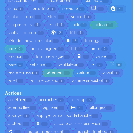
sac bandoulière
saxophone
sculpture
1
1
3
🐭
🗿
seau
serre-tête
serviette
1
1
3
1
4
statue colorée
store
support
1
1
1
support mural
t-shirt
table
tableau
1
1
4
11
🌍
tableau de bord
tête
1
2
1
🧵
tête de cheval en statue
toboggan
1
2
1
toile
toile d'araignée
toit
tombe
9
1
1
2
🚆
torchon
tour métallique
valise
1
1
1
2
🍷
🧥
vase
véhicule
ventilateur
3
2
1
2
5
veste en jean
vêtement
voiture
volant
1
12
4
1
volet
volume backup
volume snapshot
1
1
1
Actions
accélérer
accrocher
accroupi
1
2
3
🛌
agenouillée
aiguiser
allongés
1
1
4
1
appuyer
appuyer la main sur la hanche
1
1
⏳
archiver
aucune action observable
1
2
1
🥤
bouger doucement
branche tombée
1
1
1