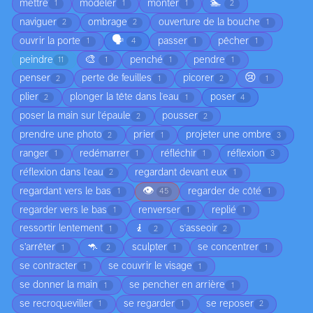
🏊
mettre
modeler
monter
1
1
1
2
naviguer
ombrage
ouverture de la bouche
2
2
1
🗣️
ouvrir la porte
passer
pêcher
1
4
1
1
🎨
peindre
penché
pendre
11
1
1
1
😢
penser
perte de feuilles
picorer
2
1
2
1
plier
plonger la tête dans l'eau
poser
2
1
4
poser la main sur l'épaule
pousser
2
2
prendre une photo
prier
projeter une ombre
2
1
3
ranger
redémarrer
réfléchir
réflexion
1
1
1
3
réflexion dans l'eau
regardant devant eux
2
1
👁️
regardant vers le bas
regarder de côté
1
45
1
regarder vers le bas
renverser
replié
1
1
1
🧎
ressortir lentement
s'asseoir
1
2
2
🦘
s’arrêter
sculpter
se concentrer
1
2
1
1
se contracter
se couvrir le visage
1
1
se donner la main
se pencher en arrière
1
1
se recroqueviller
se regarder
se reposer
1
1
2