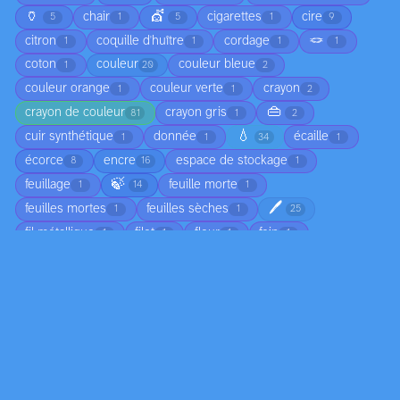
🏺
💇
chair
cigarettes
cire
5
1
5
1
9
🪢
citron
coquille d'huître
cordage
1
1
1
1
coton
couleur
couleur bleue
1
20
2
couleur orange
couleur verte
crayon
1
1
2
👜
crayon de couleur
crayon gris
81
1
2
💧
cuir synthétique
donnée
écaille
1
1
34
1
écorce
encre
espace de stockage
8
16
1
🍃
feuillage
feuille morte
1
14
1
🖊️
feuilles mortes
feuilles sèches
1
1
25
fil métallique
filet
fleur
foin
1
1
1
1
forme colorée
gazon synthétique
glace
1
1
1
🌿
🛢️
🧶
🥬
📏
jean
15
6
1
1
1
4
ligne colorée
ligne lumineuse
ligne noire
1
1
4
marbre
matière épaisse
matière organique
2
1
1
🔩
miroir
moisissure
mousse
58
2
1
2
❄️
nageoire
nuage
os
osier
1
1
2
1
1