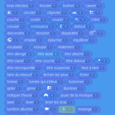
bras étendus
brouter
butiner
casser
1
1
2
1
🎤
🚗
🏗️
circuler
clignoter
1
1
1
2
1
🏃
couché
couler
couper
créer
1
2
3
4
1
💃
creuser
croissance
debout
1
4
4
2
😴
descendre
dessiner
disparaître
2
1
1
1
🎧
empiler
éplucher
équilibrer
1
1
1
1
escalader
essuyer
étalement
1
1
1
être allongé
être assis
être attaché
2
8
1
📍
être cassé
être couché
être debout
1
1
1
5
être recroquevillé
être suspendu
face à face
1
2
1
faire du kitesurf
fermer les yeux
flotter
2
1
3
freiner
fumée qui s'élève
fusionner
1
1
1
🧗
geler
gérer
illuminer
1
1
1
1
🎮
indiquer l'heure
jouer de la musique
1
4
1
laver
lever
lever les bras
1
1
1
🍽️
🚶
lumière allumée
mélange
1
1
35
1