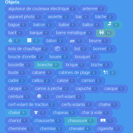
Objets
aiguiseur de couteaux électrique
antenne
1
1
appareil photo
assiette
bac
bâche
1
2
1
2
🪑
bague
balcon
balise
ballon
1
2
1
1
9
🚧
baril
barque
barre métallique
1
1
1
14
⛵
🏢
🧱
bâton
beurre
5
5
2
1
1
📦
bois de chauffage
bol
bonnet
1
1
1
2
boucle d'oreille
bouée
bouquet
2
3
1
bouteille
branche
brique
bûche
1
9
1
2
🔌
buste
cabane
cabines de plage
1
1
3
5
cadre
caillou
caisse
camion
3
2
1
2
canapé
canne à pêche
capuche
casque
1
1
1
1
🔘
ceinture
cerf-volant
1
1
1
cerf-volant de traction
cerfs-volants
chaîne
2
1
1
🍄
chaise
chapeau
char à voile
6
1
3
1
🛤️
chariot
chaussette
chaussure
1
3
9
1
cheminée
chemise
chevalet
cigarette
1
3
4
1