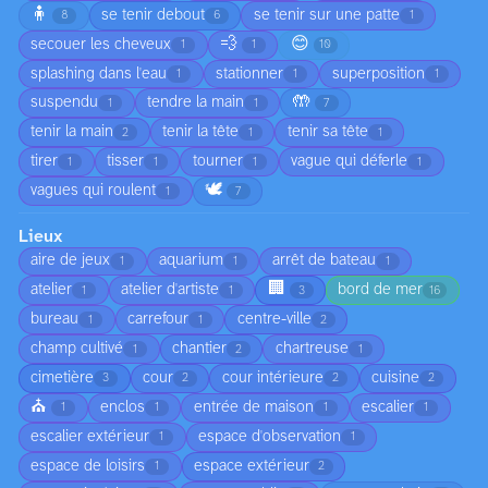
🧍
se tenir debout
se tenir sur une patte
8
6
1
💨
😊
secouer les cheveux
1
1
10
splashing dans l'eau
stationner
superposition
1
1
1
🤲
suspendu
tendre la main
1
1
7
tenir la main
tenir la tête
tenir sa tête
2
1
1
tirer
tisser
tourner
vague qui déferle
1
1
1
1
🕊️
vagues qui roulent
1
7
Lieux
aire de jeux
aquarium
arrêt de bateau
1
1
1
🏢
atelier
atelier d'artiste
bord de mer
1
1
3
16
bureau
carrefour
centre-ville
1
1
2
champ cultivé
chantier
chartreuse
1
2
1
cimetière
cour
cour intérieure
cuisine
3
2
2
2
⛪
enclos
entrée de maison
escalier
1
1
1
1
escalier extérieur
espace d'observation
1
1
espace de loisirs
espace extérieur
1
2