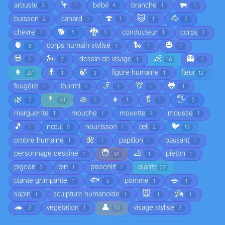
🦩
🐃
arbuste
bébé
branche
3
1
4
1
1
🍄
🐱
🐴
buisson
canard
2
1
1
1
5
🐕
🐉
chèvre
conducteur
corps
1
5
1
1
1
🫀
🐍
🎃
corps humain stylisé
8
1
1
1
💀
🦢
👶
👻
dessin de visage
1
2
1
18
1
👩
👵
🍃
figure humaine
fleur
27
1
3
1
12
🦵
🦒
🐸
fougère
fourmi
1
1
1
1
1
🌿
👨
🦪
👧
🥬
🖐️
7
41
1
1
1
5
marguerite
mouche
mouette
mousse
1
1
3
1
🎵
🐦
nœul
nourisson
œil
1
5
1
2
10
🌺
ombre humaine
papillon
passant
1
1
1
1
🧑
🦶
personnage dessiné
piéton
1
61
1
1
pigeon
pin
pissenlit
plante
2
1
1
22
🐟
🥗
plante grimpante
pomme
1
3
1
1
🐭
👼
sapin
sculpture humanoïde
1
1
1
1
🦔
👤
végétation
visage stylisé
2
1
53
2