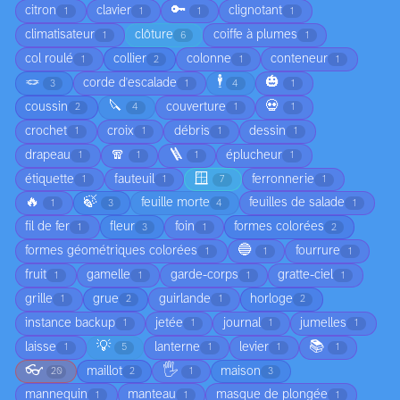
🔑
citron
clavier
clignotant
1
1
1
1
climatisateur
clôture
coiffe à plumes
1
6
1
col roulé
collier
colonne
conteneur
1
2
1
1
🪢
🕴️
🎃
corde d'escalade
3
1
4
1
🔪
💀
coussin
couverture
2
4
1
1
crochet
croix
débris
dessin
1
1
1
1
🧣
🪜
drapeau
éplucheur
1
1
1
1
🪟
étiquette
fauteuil
ferronnerie
1
1
7
1
🔥
🍃
feuille morte
feuilles de salade
1
3
4
1
fil de fer
fleur
foin
formes colorées
1
3
1
2
🔵
formes géométriques colorées
fourrure
1
1
1
fruit
gamelle
garde-corps
gratte-ciel
1
1
1
1
grille
grue
guirlande
horloge
1
2
1
2
instance backup
jetée
journal
jumelles
1
1
1
1
💡
📚
laisse
lanterne
levier
1
5
1
1
1
👓
🖐️
maillot
maison
20
2
1
3
mannequin
manteau
masque de plongée
1
1
1