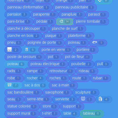
📋
nourriture
objet
orange
pain
1
1
1
1
8
panneau d'information
panneau publicitaire
1
1
pantalon
parapente
parapluie
parasol
3
1
1
1
🎨
pare-brise
pédale
pierre tombale
1
1
14
1
planche à découper
planche de surf
1
1
planche en bois
plaque
plateforme
2
1
1
🐟
pneu
poignée de porte
poireau
1
1
1
1
🌉
🚪
porte en verre
portière
2
5
1
1
poste de secours
pot
pot de fleur
1
1
1
poteau
poteau électrique
poubelle
pull
6
1
2
3
radis
rampe
rétroviseur
rideau
1
1
1
1
robe
rocher
roches
route
ruban
1
4
1
1
1
🎒
sac à dos
sac à main
7
5
1
sac bandoulière
saxophone
sculpture
1
1
3
🐭
🗿
seau
serre-tête
serviette
1
1
3
1
4
statue colorée
store
support
1
1
1
support mural
t-shirt
table
tableau
1
1
4
11