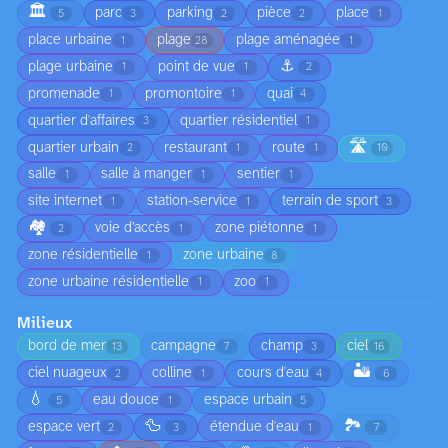
🏛️
parc
parking
pièce
place
5
3
2
2
1
place urbaine
plage
plage aménagée
1
28
1
⚓
plage urbaine
point de vue
1
1
2
promenade
promontoire
quai
1
1
4
quartier d'affaires
quartier résidentiel
3
1
🛣️
quartier urbain
restaurant
route
2
1
1
10
salle
salle à manger
sentier
1
1
1
site internet
station-service
terrain de sport
1
1
3
🏘️
voie d’accès
zone piétonne
2
1
1
zone résidentielle
zone urbaine
1
8
zone urbaine résidentielle
zoo
1
1
Milieux
bord de mer
campagne
champ
ciel
13
7
3
16
🏜️
ciel nuageux
colline
cours d'eau
2
1
4
6
💧
eau douce
espace urbain
5
1
5
🦆
🏞️
espace vert
étendue d'eau
2
3
1
7