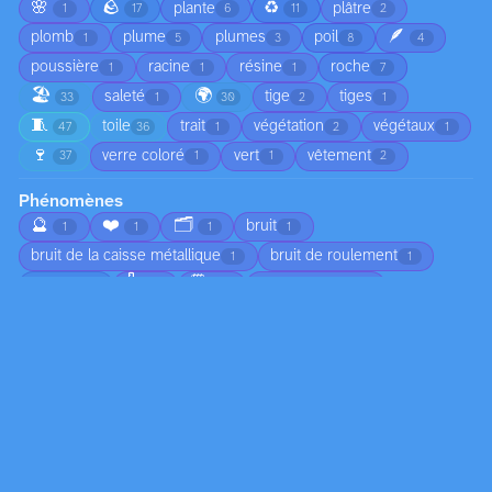
🌸
🪨
♻️
plante
plâtre
1
17
6
11
2
🪶
plomb
plume
plumes
poil
1
5
3
8
4
poussière
racine
résine
roche
1
1
1
7
🏖️
🌍
saleté
tige
tiges
33
1
30
2
1
🧵
toile
trait
végétation
végétaux
47
36
1
2
1
🍷
verre coloré
vert
vêtement
37
1
1
2
Phénomènes
🔮
❤️
🗂️
bruit
1
1
1
1
bruit de la caisse métallique
bruit de roulement
1
1
🌡️
🗓️
brume
chute d'arbre
3
1
1
1
🌅
chute de branches
ciel nuageux
1
1
1
😠
circulation
coucher de soleil
1
1
1
🍂
croissance
déplacement du sable
4
2
1
🏚️
🌀
🦟
écho dans l’habitacle
1
1
1
1
👣
écoulement
écume
émotion
1
2
1
1
☀️
empreintes dans le sable
1
1