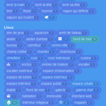
tenir la main
tenir la tête
tenir sa tête
2
1
1
tirer
tisser
tourner
vague qui déferle
1
1
1
1
🕊️
vagues qui roulent
1
7
Lieux
aire de jeux
aquarium
arrêt de bateau
1
1
1
🏢
atelier
atelier d'artiste
bord de mer
1
1
3
16
bureau
carrefour
centre-ville
1
1
2
champ cultivé
chantier
chartreuse
1
2
1
cimetière
cour
cour intérieure
cuisine
3
2
2
2
⛪
enclos
entrée de maison
escalier
1
1
1
1
escalier extérieur
espace d'observation
1
1
espace de loisirs
espace extérieur
1
2
espace intérieur
espace public
espace urbain
1
1
5
étable
front de mer
galerie
galerie d'art
1
1
1
3
🚉
habitation
immeuble
interface web
1
1
1
1
🏠
🌻
intérieur religieux
magasin
14
1
4
2