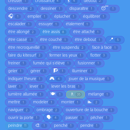
💃
creuser
croissance
debout
1
4
4
2
😴
descendre
dessiner
disparaître
2
1
1
1
🎧
empiler
éplucher
équilibrer
1
1
1
1
escalader
essuyer
étalement
1
1
1
être allongé
être assis
être attaché
2
8
1
📍
être cassé
être couché
être debout
1
1
1
5
être recroquevillé
être suspendu
face à face
1
2
1
faire du kitesurf
fermer les yeux
flotter
2
1
3
freiner
fumée qui s'élève
fusionner
1
1
1
🧗
geler
gérer
illuminer
1
1
1
1
🎮
indiquer l'heure
jouer de la musique
1
4
1
laver
lever
lever les bras
1
1
1
🍽️
🚶
lumière allumée
mélange
1
1
35
1
🏊
mettre
modeler
monter
1
1
1
2
naviguer
ombrage
ouverture de la bouche
2
2
1
🗣️
ouvrir la porte
passer
pêcher
1
4
1
1
🎨
peindre
penché
pendre
11
1
1
1