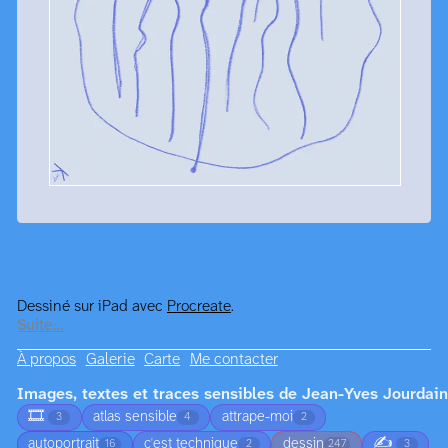
Dessiné sur iPad avec
Procreate
.
Suite…
À propos
Galerie
Carte
Me contacter
Images, textes et traces sensibles de Jean-Yves Jourdain
🎞️
atlas sensible
attrape-moi
3
4
2
✍️
autoportrait
c'est technique
dessin
16
2
247
3