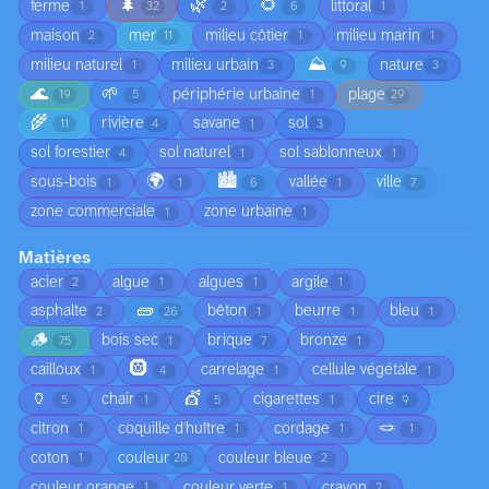
🌲
🌿
🌻
ferme
littoral
1
32
2
6
1
maison
mer
milieu côtier
milieu marin
2
11
1
1
⛰️
milieu naturel
milieu urbain
nature
1
3
9
3
🌊
🌱
périphérie urbaine
plage
19
5
1
29
🌾
rivière
savane
sol
11
4
1
3
sol forestier
sol naturel
sol sablonneux
4
1
1
🌍
🏙️
sous-bois
vallée
ville
1
1
6
1
7
zone commerciale
zone urbaine
1
1
Matières
acier
algue
algues
argile
2
1
1
1
🧱
asphalte
bêton
beurre
bleu
2
26
1
1
1
🪵
bois sec
brique
bronze
75
1
7
1
🛞
cailloux
carrelage
cellule végétale
1
4
1
1
🏺
💇
chair
cigarettes
cire
5
1
5
1
9
🪢
citron
coquille d'huître
cordage
1
1
1
1
coton
couleur
couleur bleue
1
20
2
couleur orange
couleur verte
crayon
1
1
2