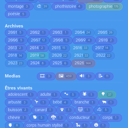
🎨
montage
phothistoire
photographie
3
39
4
176
poésie
5
Archives
2001
2002
2003
2004
2005
5
1
1
24
26
2006
2007
2008
2009
2010
5
12
5
4
2
2013
2014
2015
2016
2017
2
2
15
33
14
2018
2019
2020
2021
2022
14
58
22
33
22
2023
2024
2025
2026
23
8
6
144
Medias
🎞️
🖼️
🔊
📝
3
459
3
11
Êtres vivants
🐾
🕷️
🌳
adolescent
adulte
1
1
5
1
37
🦩
🐃
arbuste
bébé
branche
3
1
4
1
1
🍄
🐱
🐴
buisson
canard
2
1
1
1
5
🐕
🐉
chèvre
conducteur
corps
1
5
1
1
1
🫀
🐍
🎃
corps humain stylisé
8
1
1
1