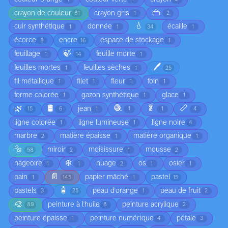
👜
crayon de couleur
crayon gris
81
1
2
💧
cuir synthétique
donnée
écaille
1
1
34
1
écorce
encre
espace de stockage
8
16
1
🍃
feuillage
feuille morte
1
14
1
🖊️
feuilles mortes
feuilles sèches
1
1
25
fil métallique
filet
fleur
foin
1
1
1
1
forme colorée
gazon synthétique
glace
1
1
1
🌿
🛢️
🧶
🥬
📏
jean
15
6
1
1
1
4
ligne colorée
ligne lumineuse
ligne noire
1
1
4
marbre
matière épaisse
matière organique
2
1
1
🔩
miroir
moisissure
mousse
58
2
1
2
❄️
nageoire
nuage
os
osier
1
1
2
1
1
📄
pain
papier mâché
pastel
1
145
1
15
🧴
pastels
peau d'orange
peau de fruit
3
25
1
2
🎨
peinture à l'huile
peinture acrylique
80
8
2
peinture épaisse
peinture numérique
pétale
1
4
3