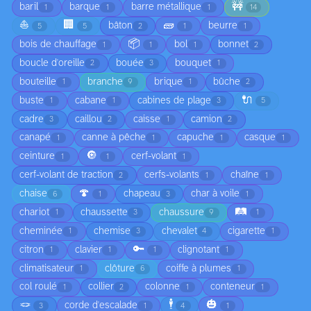
🚧
baril
barque
barre métallique
1
1
1
14
⛵
🏢
🧱
bâton
beurre
5
5
2
1
1
📦
bois de chauffage
bol
bonnet
1
1
1
2
boucle d'oreille
bouée
bouquet
2
3
1
bouteille
branche
brique
bûche
1
9
1
2
🔌
buste
cabane
cabines de plage
1
1
3
5
cadre
caillou
caisse
camion
3
2
1
2
canapé
canne à pêche
capuche
casque
1
1
1
1
🔘
ceinture
cerf-volant
1
1
1
cerf-volant de traction
cerfs-volants
chaîne
2
1
1
🍄
chaise
chapeau
char à voile
6
1
3
1
🛤️
chariot
chaussette
chaussure
1
3
9
1
cheminée
chemise
chevalet
cigarette
1
3
4
1
🔑
citron
clavier
clignotant
1
1
1
1
climatisateur
clôture
coiffe à plumes
1
6
1
col roulé
collier
colonne
conteneur
1
2
1
1
🪢
🕴️
🎃
corde d'escalade
3
1
4
1