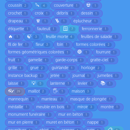
🔪
💀
coussin
couverture
2
4
1
1
crochet
croix
débris
dessin
1
1
1
1
🧣
🪜
drapeau
éplucheur
1
1
1
1
🪟
étiquette
fauteuil
ferronnerie
1
1
7
1
🔥
🍃
feuille morte
feuilles de salade
1
3
4
1
fil de fer
fleur
foin
formes colorées
1
3
1
2
🔵
formes géométriques colorées
fourrure
1
1
1
fruit
gamelle
garde-corps
gratte-ciel
1
1
1
1
grille
grue
guirlande
horloge
1
2
1
2
instance backup
jetée
journal
jumelles
1
1
1
1
💡
📚
laisse
lanterne
levier
1
5
1
1
1
👓
🖐️
maillot
maison
20
2
1
3
mannequin
manteau
masque de plongée
1
1
1
médaille
meuble en bois
miroir
montre
1
1
3
1
monument funéraire
mur en béton
1
1
mur en pierre
muret en béton
nappe
1
1
1