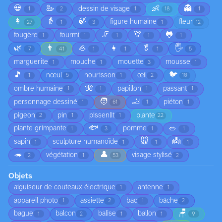
💀
🦢
👶
👻
dessin de visage
1
2
1
18
1
👩
👵
🍃
figure humaine
fleur
27
1
3
1
12
🦵
🦒
🐸
fougère
fourmi
1
1
1
1
1
🌿
👨
🦪
👧
🥬
🖐️
7
41
1
1
1
5
marguerite
mouche
mouette
mousse
1
1
3
1
🎵
🐦
nœul
nourisson
œil
1
5
1
2
10
🌺
ombre humaine
papillon
passant
1
1
1
1
🧑
🦶
personnage dessiné
piéton
1
61
1
1
pigeon
pin
pissenlit
plante
2
1
1
22
🐟
🥗
plante grimpante
pomme
1
3
1
1
🐭
👼
sapin
sculpture humanoïde
1
1
1
1
🦔
👤
végétation
visage stylisé
2
1
53
2
Objets
aiguiseur de couteaux électrique
antenne
1
1
appareil photo
assiette
bac
bâche
1
2
1
2
🪑
bague
balcon
balise
ballon
1
2
1
1
9