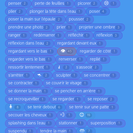
😢
penser
perte de feuilles
picorer
2
1
2
1
plier
plonger la tête dans l'eau
poser
2
1
4
poser la main sur l'épaule
pousser
2
2
prendre une photo
prier
projeter une ombre
2
1
3
ranger
redémarrer
réfléchir
réflexion
1
1
1
3
réflexion dans l'eau
regardant devant eux
2
1
👁️
regardant vers le bas
regarder de côté
1
45
1
regarder vers le bas
renverser
replié
1
1
1
🧎
ressortir lentement
s'asseoir
1
2
2
🦘
s’arrêter
sculpter
se concentrer
1
2
1
1
se contracter
se couvrir le visage
1
1
se donner la main
se pencher en arrière
1
1
se recroqueviller
se regarder
se reposer
1
1
2
🧍
se tenir debout
se tenir sur une patte
8
6
1
💨
😊
secouer les cheveux
1
1
10
splashing dans l'eau
stationner
superposition
1
1
1
🤲
suspendu
tendre la main
1
1
7