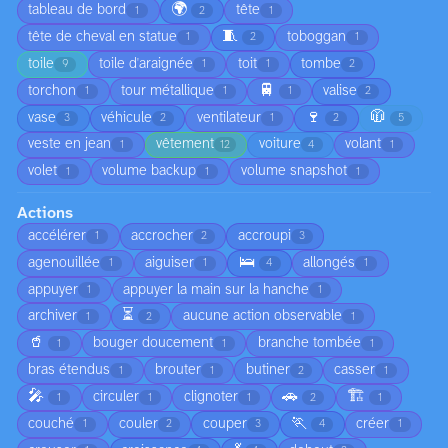
🌍
tableau de bord
tête
1
2
1
🧵
tête de cheval en statue
toboggan
1
2
1
toile
toile d'araignée
toit
tombe
9
1
1
2
🚆
torchon
tour métallique
valise
1
1
1
2
🍷
🧥
vase
véhicule
ventilateur
3
2
1
2
5
veste en jean
vêtement
voiture
volant
1
12
4
1
volet
volume backup
volume snapshot
1
1
1
Actions
accélérer
accrocher
accroupi
1
2
3
🛌
agenouillée
aiguiser
allongés
1
1
4
1
appuyer
appuyer la main sur la hanche
1
1
⏳
archiver
aucune action observable
1
2
1
🥤
bouger doucement
branche tombée
1
1
1
bras étendus
brouter
butiner
casser
1
1
2
1
🎤
🚗
🏗️
circuler
clignoter
1
1
1
2
1
🏃
couché
couler
couper
créer
1
2
3
4
1