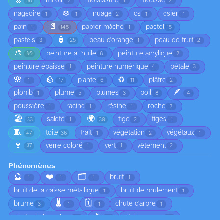
🔩
miroir
moisissure
mousse
58
2
1
2
❄️
nageoire
nuage
os
osier
1
1
2
1
1
📄
pain
papier mâché
pastel
1
145
1
15
🧴
pastels
peau d'orange
peau de fruit
3
25
1
2
🎨
peinture à l'huile
peinture acrylique
80
8
2
peinture épaisse
peinture numérique
pétale
1
4
3
🌸
🪨
♻️
plante
plâtre
1
17
6
11
2
🪶
plomb
plume
plumes
poil
1
5
3
8
4
poussière
racine
résine
roche
1
1
1
7
🏖️
🌍
saleté
tige
tiges
33
1
30
2
1
🧵
toile
trait
végétation
végétaux
47
36
1
2
1
🍷
verre coloré
vert
vêtement
37
1
1
2
Phénomènes
🔮
❤️
🗂️
bruit
1
1
1
1
bruit de la caisse métallique
bruit de roulement
1
1
🌡️
🗓️
brume
chute d'arbre
3
1
1
1
🌅
chute de branches
ciel nuageux
1
1
1