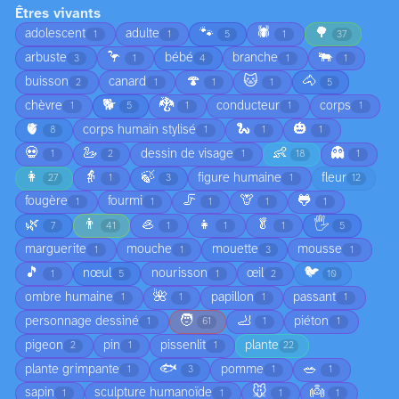
Êtres vivants
🐾
🕷️
🌳
adolescent
adulte
1
1
5
1
37
🦩
🐃
arbuste
bébé
branche
3
1
4
1
1
🍄
🐱
🐴
buisson
canard
2
1
1
1
5
🐕
🐉
chèvre
conducteur
corps
1
5
1
1
1
🫀
🐍
🎃
corps humain stylisé
8
1
1
1
💀
🦢
👶
👻
dessin de visage
1
2
1
18
1
👩
👵
🍃
figure humaine
fleur
27
1
3
1
12
🦵
🦒
🐸
fougère
fourmi
1
1
1
1
1
🌿
👨
🦪
👧
🥬
🖐️
7
41
1
1
1
5
marguerite
mouche
mouette
mousse
1
1
3
1
🎵
🐦
nœul
nourisson
œil
1
5
1
2
10
🌺
ombre humaine
papillon
passant
1
1
1
1
🧑
🦶
personnage dessiné
piéton
1
61
1
1
pigeon
pin
pissenlit
plante
2
1
1
22
🐟
🥗
plante grimpante
pomme
1
3
1
1
🐭
👼
sapin
sculpture humanoïde
1
1
1
1