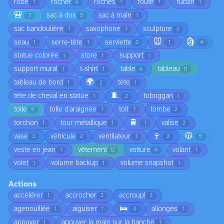
robe
rocher
roches
route
ruban
1
4
1
1
1
🎒
sac à dos
sac à main
7
5
1
sac bandoulière
saxophone
sculpture
1
1
3
🐭
🗿
seau
serre-tête
serviette
1
1
3
1
4
statue colorée
store
support
1
1
1
support mural
t-shirt
table
tableau
1
1
4
11
🌍
tableau de bord
tête
1
2
1
🧵
tête de cheval en statue
toboggan
1
2
1
toile
toile d'araignée
toit
tombe
9
1
1
2
🚆
torchon
tour métallique
valise
1
1
1
2
🍷
🧥
vase
véhicule
ventilateur
3
2
1
2
5
veste en jean
vêtement
voiture
volant
1
12
4
1
volet
volume backup
volume snapshot
1
1
1
Actions
accélérer
accrocher
accroupi
1
2
3
🛌
agenouillée
aiguiser
allongés
1
1
4
1
appuyer
appuyer la main sur la hanche
1
1