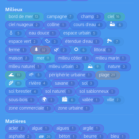
Milieux
bord de mer
campagne
champ
ciel
13
7
3
16
🏜️
ciel nuageux
colline
cours d'eau
2
1
4
6
💧
eau douce
espace urbain
5
1
5
🦆
🏞️
espace vert
étendue d'eau
2
3
1
7
🌲
🌿
🌻
ferme
littoral
1
32
2
6
1
maison
mer
milieu côtier
milieu marin
2
11
1
1
⛰️
milieu naturel
milieu urbain
nature
1
3
9
3
🌊
🌱
périphérie urbaine
plage
19
5
1
29
🌾
rivière
savane
sol
11
4
1
3
sol forestier
sol naturel
sol sablonneux
4
1
1
🌍
🏙️
sous-bois
vallée
ville
1
1
6
1
7
zone commerciale
zone urbaine
1
1
Matières
acier
algue
algues
argile
2
1
1
1
🧱
asphalte
bêton
beurre
bleu
2
26
1
1
1