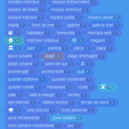
escalier extérieur
espace d'observation
1
1
espace de loisirs
espace extérieur
1
2
espace intérieur
espace public
espace urbain
1
1
5
étable
front de mer
galerie
galerie d'art
1
1
1
3
🚉
habitation
immeuble
interface web
1
1
1
1
🏠
🌻
intérieur religieux
magasin
14
1
4
2
🏛️
parc
parking
pièce
place
5
3
2
2
1
place urbaine
plage
plage aménagée
1
28
1
⚓
plage urbaine
point de vue
1
1
2
promenade
promontoire
quai
1
1
4
quartier d'affaires
quartier résidentiel
3
1
🛣️
quartier urbain
restaurant
route
2
1
1
10
salle
salle à manger
sentier
1
1
1
site internet
station-service
terrain de sport
1
1
3
🏘️
voie d’accès
zone piétonne
2
1
1
zone résidentielle
zone urbaine
1
8
zone urbaine résidentielle
zoo
1
1