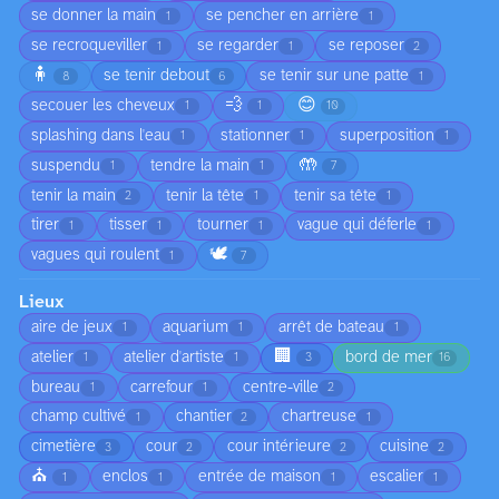
se donner la main
se pencher en arrière
1
1
se recroqueviller
se regarder
se reposer
1
1
2
🧍
se tenir debout
se tenir sur une patte
8
6
1
💨
😊
secouer les cheveux
1
1
10
splashing dans l'eau
stationner
superposition
1
1
1
🤲
suspendu
tendre la main
1
1
7
tenir la main
tenir la tête
tenir sa tête
2
1
1
tirer
tisser
tourner
vague qui déferle
1
1
1
1
🕊️
vagues qui roulent
1
7
Lieux
aire de jeux
aquarium
arrêt de bateau
1
1
1
🏢
atelier
atelier d'artiste
bord de mer
1
1
3
16
bureau
carrefour
centre-ville
1
1
2
champ cultivé
chantier
chartreuse
1
2
1
cimetière
cour
cour intérieure
cuisine
3
2
2
2
⛪
enclos
entrée de maison
escalier
1
1
1
1