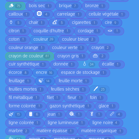
🪵
bois sec
brique
bronze
75
1
7
1
🛞
cailloux
carrelage
cellule végétale
1
4
1
1
🏺
💇
chair
cigarettes
cire
5
1
5
1
9
🪢
citron
coquille d'huître
cordage
1
1
1
1
coton
couleur
couleur bleue
1
20
2
couleur orange
couleur verte
crayon
1
1
2
👜
crayon de couleur
crayon gris
81
1
2
💧
cuir synthétique
donnée
écaille
1
1
34
1
écorce
encre
espace de stockage
8
16
1
🍃
feuillage
feuille morte
1
14
1
🖊️
feuilles mortes
feuilles sèches
1
1
25
fil métallique
filet
fleur
foin
1
1
1
1
forme colorée
gazon synthétique
glace
1
1
1
🌿
🛢️
🧶
🥬
📏
jean
15
6
1
1
1
4
ligne colorée
ligne lumineuse
ligne noire
1
1
4
marbre
matière épaisse
matière organique
2
1
1