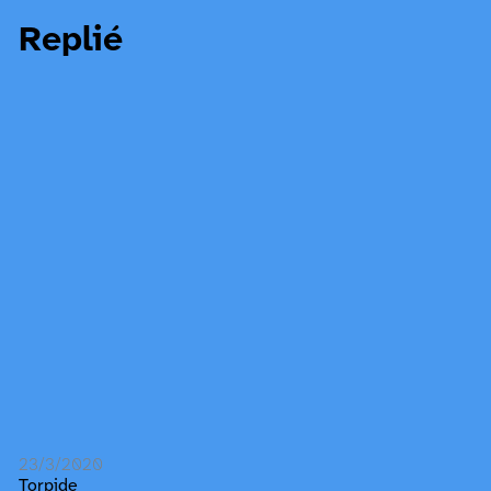
Replié
23/3/2020
Torpide