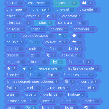
🛤️
chariot
chaussette
chaussure
1
3
9
1
cheminée
chemise
chevalet
cigarette
1
3
4
1
🔑
citron
clavier
clignotant
1
1
1
1
climatisateur
clôture
coiffe à plumes
1
6
1
col roulé
collier
colonne
conteneur
1
2
1
1
🪢
🕴️
🎃
corde d'escalade
3
1
4
1
🔪
💀
coussin
couverture
2
4
1
1
crochet
croix
débris
dessin
1
1
1
1
🧣
🪜
drapeau
éplucheur
1
1
1
1
🪟
étiquette
fauteuil
ferronnerie
1
1
7
1
🔥
🍃
feuille morte
feuilles de salade
1
3
4
1
fil de fer
fleur
foin
formes colorées
1
3
1
2
🔵
formes géométriques colorées
fourrure
1
1
1
fruit
gamelle
garde-corps
gratte-ciel
1
1
1
1
grille
grue
guirlande
horloge
1
2
1
2
instance backup
jetée
journal
jumelles
1
1
1
1
💡
📚
laisse
lanterne
levier
1
5
1
1
1