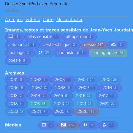
Dessiné sur iPad avec
Procreate
.
Suite…
À propos
Galerie
Carte
Me contacter
Images, textes et traces sensibles de Jean-Yves Jourdain
🎞️
atlas sensible
attrape-moi
3
4
2
✍️
autoportrait
c'est technique
dessin
16
2
247
3
🎨
montage
phothistoire
photographie
3
39
4
176
poésie
5
Archives
2001
2002
2003
2004
2005
5
1
1
24
26
2006
2007
2008
2009
2010
5
12
5
4
2
2013
2014
2015
2016
2017
2
2
15
33
14
2018
2019
2020
2021
2022
14
58
22
33
22
2023
2024
2025
2026
23
8
6
144
Medias
🎞️
🖼️
🔊
📝
3
459
3
11