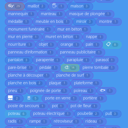
👓
🖐️
maillot
maison
20
2
1
3
mannequin
manteau
masque de plongée
1
1
1
médaille
meuble en bois
miroir
montre
1
1
3
1
monument funéraire
mur en béton
1
1
mur en pierre
muret en béton
nappe
1
1
1
📋
nourriture
objet
orange
pain
1
1
1
1
8
panneau d'information
panneau publicitaire
1
1
pantalon
parapente
parapluie
parasol
3
1
1
1
🎨
pare-brise
pédale
pierre tombale
1
1
14
1
planche à découper
planche de surf
1
1
planche en bois
plaque
plateforme
2
1
1
🐟
pneu
poignée de porte
poireau
1
1
1
1
🌉
🚪
porte en verre
portière
2
5
1
1
poste de secours
pot
pot de fleur
1
1
1
poteau
poteau électrique
poubelle
pull
6
1
2
3
radis
rampe
rétroviseur
rideau
1
1
1
1