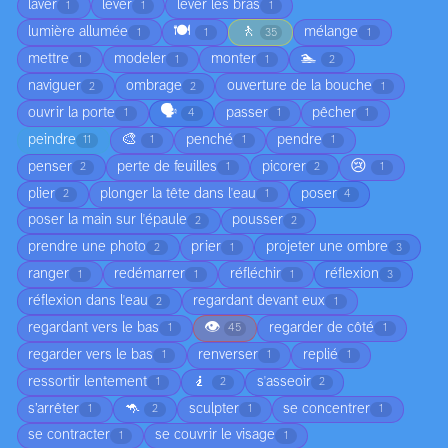
laver
lever
lever les bras
1
1
1
🍽️
🚶
lumière allumée
mélange
1
1
35
1
🏊
mettre
modeler
monter
1
1
1
2
naviguer
ombrage
ouverture de la bouche
2
2
1
🗣️
ouvrir la porte
passer
pêcher
1
4
1
1
🎨
peindre
penché
pendre
11
1
1
1
😢
penser
perte de feuilles
picorer
2
1
2
1
plier
plonger la tête dans l'eau
poser
2
1
4
poser la main sur l'épaule
pousser
2
2
prendre une photo
prier
projeter une ombre
2
1
3
ranger
redémarrer
réfléchir
réflexion
1
1
1
3
réflexion dans l'eau
regardant devant eux
2
1
👁️
regardant vers le bas
regarder de côté
1
45
1
regarder vers le bas
renverser
replié
1
1
1
🧎
ressortir lentement
s'asseoir
1
2
2
🦘
s’arrêter
sculpter
se concentrer
1
2
1
1
se contracter
se couvrir le visage
1
1