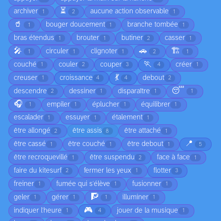
⏳
archiver
aucune action observable
1
2
1
🥤
bouger doucement
branche tombée
1
1
1
bras étendus
brouter
butiner
casser
1
1
2
1
🎤
🚗
🏗️
circuler
clignoter
1
1
1
2
1
🏃
couché
couler
couper
créer
1
2
3
4
1
💃
creuser
croissance
debout
1
4
4
2
😴
descendre
dessiner
disparaître
2
1
1
1
🎧
empiler
éplucher
équilibrer
1
1
1
1
escalader
essuyer
étalement
1
1
1
être allongé
être assis
être attaché
2
8
1
📍
être cassé
être couché
être debout
1
1
1
5
être recroquevillé
être suspendu
face à face
1
2
1
faire du kitesurf
fermer les yeux
flotter
2
1
3
freiner
fumée qui s'élève
fusionner
1
1
1
🧗
geler
gérer
illuminer
1
1
1
1
🎮
indiquer l'heure
jouer de la musique
1
4
1