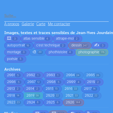
Suite…
À propos
Galerie
Carte
Me contacter
Images, textes et traces sensibles de Jean-Yves Jourdain
🎞️
atlas sensible
attrape-moi
3
4
2
✍️
autoportrait
c'est technique
dessin
16
2
247
3
🎨
montage
phothistoire
photographie
3
39
4
176
poésie
5
Archives
2001
2002
2003
2004
2005
5
1
1
24
26
2006
2007
2008
2009
2010
5
12
5
4
2
2013
2014
2015
2016
2017
2
2
15
33
14
2018
2019
2020
2021
2022
14
58
22
33
22
2023
2024
2025
2026
23
8
6
144