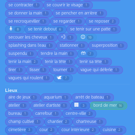
se contracter
se couvrir le visage
1
1
se donner la main
se pencher en arrière
1
1
se recroqueviller
se regarder
se reposer
1
1
2
🧍
se tenir debout
se tenir sur une patte
8
6
1
💨
😊
secouer les cheveux
1
1
10
splashing dans l'eau
stationner
superposition
1
1
1
🤲
suspendu
tendre la main
1
1
7
tenir la main
tenir la tête
tenir sa tête
2
1
1
tirer
tisser
tourner
vague qui déferle
1
1
1
1
🕊️
vagues qui roulent
1
7
Lieux
aire de jeux
aquarium
arrêt de bateau
1
1
1
🏢
atelier
atelier d'artiste
bord de mer
1
1
3
16
bureau
carrefour
centre-ville
1
1
2
champ cultivé
chantier
chartreuse
1
2
1
cimetière
cour
cour intérieure
cuisine
3
2
2
2