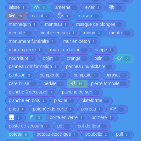
💡
📚
laisse
lanterne
levier
1
5
1
1
1
👓
🖐️
maillot
maison
20
2
1
3
mannequin
manteau
masque de plongée
1
1
1
médaille
meuble en bois
miroir
montre
1
1
3
1
monument funéraire
mur en béton
1
1
mur en pierre
muret en béton
nappe
1
1
1
📋
nourriture
objet
orange
pain
1
1
1
1
8
panneau d'information
panneau publicitaire
1
1
pantalon
parapente
parapluie
parasol
3
1
1
1
🎨
pare-brise
pédale
pierre tombale
1
1
14
1
planche à découper
planche de surf
1
1
planche en bois
plaque
plateforme
2
1
1
🐟
pneu
poignée de porte
poireau
1
1
1
1
🌉
🚪
porte en verre
portière
2
5
1
1
poste de secours
pot
pot de fleur
1
1
1
poteau
poteau électrique
poubelle
pull
6
1
2
3