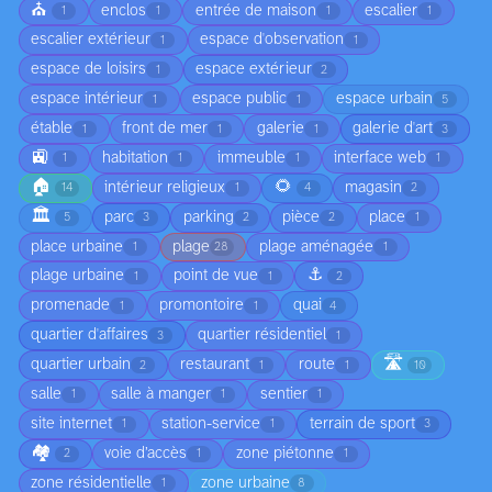
⛪
enclos
entrée de maison
escalier
1
1
1
1
escalier extérieur
espace d'observation
1
1
espace de loisirs
espace extérieur
1
2
espace intérieur
espace public
espace urbain
1
1
5
étable
front de mer
galerie
galerie d'art
1
1
1
3
🚉
habitation
immeuble
interface web
1
1
1
1
🏠
🌻
intérieur religieux
magasin
14
1
4
2
🏛️
parc
parking
pièce
place
5
3
2
2
1
place urbaine
plage
plage aménagée
1
28
1
⚓
plage urbaine
point de vue
1
1
2
promenade
promontoire
quai
1
1
4
quartier d'affaires
quartier résidentiel
3
1
🛣️
quartier urbain
restaurant
route
2
1
1
10
salle
salle à manger
sentier
1
1
1
site internet
station-service
terrain de sport
1
1
3
🏘️
voie d’accès
zone piétonne
2
1
1
zone résidentielle
zone urbaine
1
8