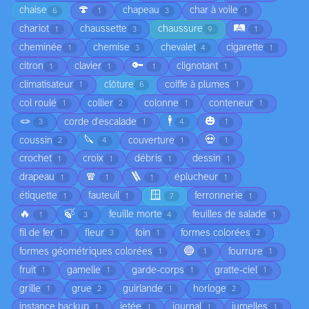
🍄
chaise
chapeau
char à voile
6
1
3
1
🛤️
chariot
chaussette
chaussure
1
3
9
1
cheminée
chemise
chevalet
cigarette
1
3
4
1
🔑
citron
clavier
clignotant
1
1
1
1
climatisateur
clôture
coiffe à plumes
1
6
1
col roulé
collier
colonne
conteneur
1
2
1
1
🪢
🕴️
🎃
corde d'escalade
3
1
4
1
🔪
💀
coussin
couverture
2
4
1
1
crochet
croix
débris
dessin
1
1
1
1
🧣
🪜
drapeau
éplucheur
1
1
1
1
🪟
étiquette
fauteuil
ferronnerie
1
1
7
1
🔥
🍃
feuille morte
feuilles de salade
1
3
4
1
fil de fer
fleur
foin
formes colorées
1
3
1
2
🔵
formes géométriques colorées
fourrure
1
1
1
fruit
gamelle
garde-corps
gratte-ciel
1
1
1
1
grille
grue
guirlande
horloge
1
2
1
2
instance backup
jetée
journal
jumelles
1
1
1
1