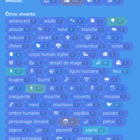
Medias
🎞️
🖼️
🔊
📝
3
459
3
11
Êtres vivants
🐾
🕷️
🌳
adolescent
adulte
1
1
5
1
37
🦩
🐃
arbuste
bébé
branche
3
1
4
1
1
🍄
🐱
🐴
buisson
canard
2
1
1
1
5
🐕
🐉
chèvre
conducteur
corps
1
5
1
1
1
🫀
🐍
🎃
corps humain stylisé
8
1
1
1
💀
🦢
👶
👻
dessin de visage
1
2
1
18
1
👩
👵
🍃
figure humaine
fleur
27
1
3
1
12
🦵
🦒
🐸
fougère
fourmi
1
1
1
1
1
🌿
👨
🦪
👧
🥬
🖐️
7
41
1
1
1
5
marguerite
mouche
mouette
mousse
1
1
3
1
🎵
🐦
nœul
nourisson
œil
1
5
1
2
10
🌺
ombre humaine
papillon
passant
1
1
1
1
🧑
🦶
personnage dessiné
piéton
1
61
1
1
pigeon
pin
pissenlit
plante
2
1
1
22
🐟
🥗
plante grimpante
pomme
1
3
1
1