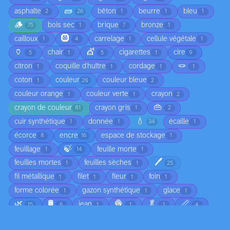
🧱
asphalte
bêton
beurre
bleu
2
26
1
1
1
🪵
bois sec
brique
bronze
75
1
7
1
🛞
cailloux
carrelage
cellule végétale
1
4
1
1
🏺
💇
chair
cigarettes
cire
5
1
5
1
9
🪢
citron
coquille d'huître
cordage
1
1
1
1
coton
couleur
couleur bleue
1
20
2
couleur orange
couleur verte
crayon
1
1
2
👜
crayon de couleur
crayon gris
81
1
2
💧
cuir synthétique
donnée
écaille
1
1
34
1
écorce
encre
espace de stockage
8
16
1
🍃
feuillage
feuille morte
1
14
1
🖊️
feuilles mortes
feuilles sèches
1
1
25
fil métallique
filet
fleur
foin
1
1
1
1
forme colorée
gazon synthétique
glace
1
1
1
🌿
🛢️
🧶
🥬
📏
jean
15
6
1
1
1
4
ligne colorée
ligne lumineuse
ligne noire
1
1
4