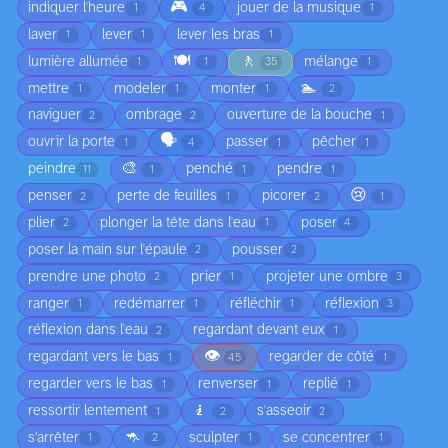
🎮
indiquer l'heure
jouer de la musique
1
4
1
laver
lever
lever les bras
1
1
1
🍽️
🚶
lumière allumée
mélange
1
1
35
1
🏊
mettre
modeler
monter
1
1
1
2
naviguer
ombrage
ouverture de la bouche
2
2
1
🗣️
ouvrir la porte
passer
pêcher
1
4
1
1
🎨
peindre
penché
pendre
11
1
1
1
😢
penser
perte de feuilles
picorer
2
1
2
1
plier
plonger la tête dans l'eau
poser
2
1
4
poser la main sur l'épaule
pousser
2
2
prendre une photo
prier
projeter une ombre
2
1
3
ranger
redémarrer
réfléchir
réflexion
1
1
1
3
réflexion dans l'eau
regardant devant eux
2
1
👁️
regardant vers le bas
regarder de côté
1
45
1
regarder vers le bas
renverser
replié
1
1
1
🧎
ressortir lentement
s'asseoir
1
2
2
🦘
s’arrêter
sculpter
se concentrer
1
2
1
1