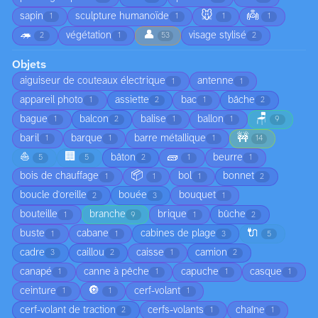
🐭
👼
sapin
sculpture humanoïde
1
1
1
1
🦔
👤
végétation
visage stylisé
2
1
53
2
Objets
aiguiseur de couteaux électrique
antenne
1
1
appareil photo
assiette
bac
bâche
1
2
1
2
🪑
bague
balcon
balise
ballon
1
2
1
1
9
🚧
baril
barque
barre métallique
1
1
1
14
⛵
🏢
🧱
bâton
beurre
5
5
2
1
1
📦
bois de chauffage
bol
bonnet
1
1
1
2
boucle d'oreille
bouée
bouquet
2
3
1
bouteille
branche
brique
bûche
1
9
1
2
🔌
buste
cabane
cabines de plage
1
1
3
5
cadre
caillou
caisse
camion
3
2
1
2
canapé
canne à pêche
capuche
casque
1
1
1
1
🔘
ceinture
cerf-volant
1
1
1
cerf-volant de traction
cerfs-volants
chaîne
2
1
1