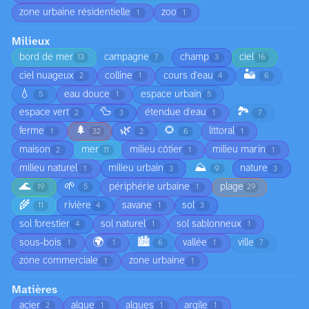
zone urbaine résidentielle
zoo
1
1
Milieux
bord de mer
campagne
champ
ciel
13
7
3
16
🏜️
ciel nuageux
colline
cours d'eau
2
1
4
6
💧
eau douce
espace urbain
5
1
5
🦆
🏞️
espace vert
étendue d'eau
2
3
1
7
🌲
🌿
🌻
ferme
littoral
1
32
2
6
1
maison
mer
milieu côtier
milieu marin
2
11
1
1
⛰️
milieu naturel
milieu urbain
nature
1
3
9
3
🌊
🌱
périphérie urbaine
plage
19
5
1
29
🌾
rivière
savane
sol
11
4
1
3
sol forestier
sol naturel
sol sablonneux
4
1
1
🌍
🏙️
sous-bois
vallée
ville
1
1
6
1
7
zone commerciale
zone urbaine
1
1
Matières
acier
algue
algues
argile
2
1
1
1