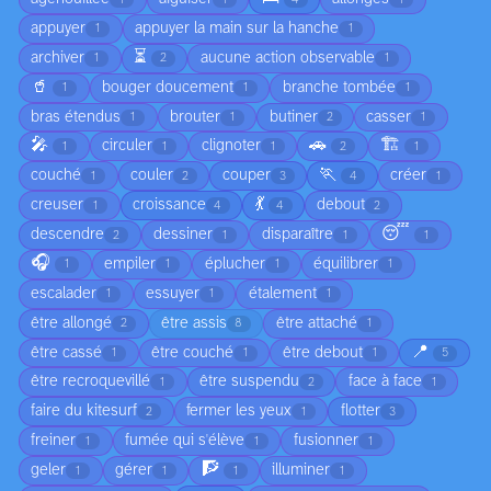
appuyer
appuyer la main sur la hanche
1
1
⏳
archiver
aucune action observable
1
2
1
🥤
bouger doucement
branche tombée
1
1
1
bras étendus
brouter
butiner
casser
1
1
2
1
🎤
🚗
🏗️
circuler
clignoter
1
1
1
2
1
🏃
couché
couler
couper
créer
1
2
3
4
1
💃
creuser
croissance
debout
1
4
4
2
😴
descendre
dessiner
disparaître
2
1
1
1
🎧
empiler
éplucher
équilibrer
1
1
1
1
escalader
essuyer
étalement
1
1
1
être allongé
être assis
être attaché
2
8
1
📍
être cassé
être couché
être debout
1
1
1
5
être recroquevillé
être suspendu
face à face
1
2
1
faire du kitesurf
fermer les yeux
flotter
2
1
3
freiner
fumée qui s'élève
fusionner
1
1
1
🧗
geler
gérer
illuminer
1
1
1
1