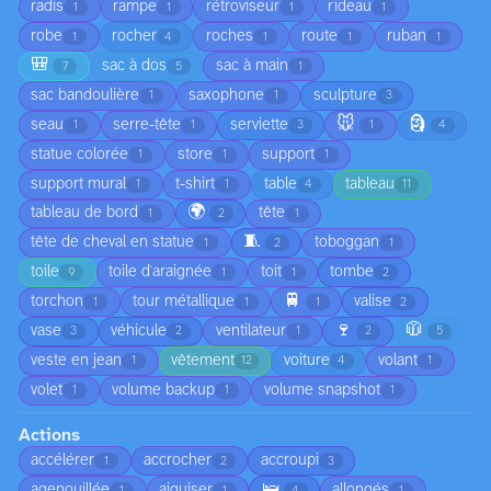
radis
rampe
rétroviseur
rideau
1
1
1
1
robe
rocher
roches
route
ruban
1
4
1
1
1
🎒
sac à dos
sac à main
7
5
1
sac bandoulière
saxophone
sculpture
1
1
3
🐭
🗿
seau
serre-tête
serviette
1
1
3
1
4
statue colorée
store
support
1
1
1
support mural
t-shirt
table
tableau
1
1
4
11
🌍
tableau de bord
tête
1
2
1
🧵
tête de cheval en statue
toboggan
1
2
1
toile
toile d'araignée
toit
tombe
9
1
1
2
🚆
torchon
tour métallique
valise
1
1
1
2
🍷
🧥
vase
véhicule
ventilateur
3
2
1
2
5
veste en jean
vêtement
voiture
volant
1
12
4
1
volet
volume backup
volume snapshot
1
1
1
Actions
accélérer
accrocher
accroupi
1
2
3
🛌
agenouillée
aiguiser
allongés
1
1
4
1