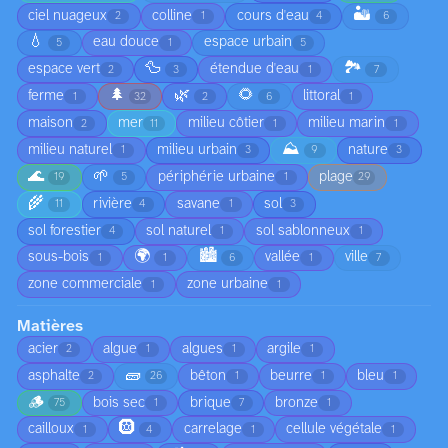
🏜️
ciel nuageux
colline
cours d'eau
2
1
4
6
💧
eau douce
espace urbain
5
1
5
🦆
🏞️
espace vert
étendue d'eau
2
3
1
7
🌲
🌿
🌻
ferme
littoral
1
32
2
6
1
maison
mer
milieu côtier
milieu marin
2
11
1
1
⛰️
milieu naturel
milieu urbain
nature
1
3
9
3
🌊
🌱
périphérie urbaine
plage
19
5
1
29
🌾
rivière
savane
sol
11
4
1
3
sol forestier
sol naturel
sol sablonneux
4
1
1
🌍
🏙️
sous-bois
vallée
ville
1
1
6
1
7
zone commerciale
zone urbaine
1
1
Matières
acier
algue
algues
argile
2
1
1
1
🧱
asphalte
bêton
beurre
bleu
2
26
1
1
1
🪵
bois sec
brique
bronze
75
1
7
1
🛞
cailloux
carrelage
cellule végétale
1
4
1
1