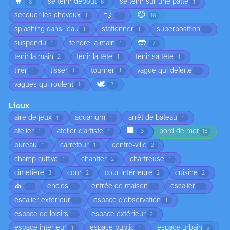
🧍
se tenir debout
se tenir sur une patte
8
6
1
💨
😊
secouer les cheveux
1
1
10
splashing dans l'eau
stationner
superposition
1
1
1
🤲
suspendu
tendre la main
1
1
7
tenir la main
tenir la tête
tenir sa tête
2
1
1
tirer
tisser
tourner
vague qui déferle
1
1
1
1
🕊️
vagues qui roulent
1
7
Lieux
aire de jeux
aquarium
arrêt de bateau
1
1
1
🏢
atelier
atelier d'artiste
bord de mer
1
1
3
16
bureau
carrefour
centre-ville
1
1
2
champ cultivé
chantier
chartreuse
1
2
1
cimetière
cour
cour intérieure
cuisine
3
2
2
2
⛪
enclos
entrée de maison
escalier
1
1
1
1
escalier extérieur
espace d'observation
1
1
espace de loisirs
espace extérieur
1
2
espace intérieur
espace public
espace urbain
1
1
5