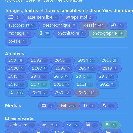
À propos
Galerie
Carte
Me contacter
Images, textes et traces sensibles de Jean-Yves Jourdain
🎞️
atlas sensible
attrape-moi
3
4
2
✍️
autoportrait
c'est technique
dessin
16
2
247
3
🎨
montage
phothistoire
photographie
3
39
4
176
poésie
5
Archives
2001
2002
2003
2004
2005
5
1
1
24
26
2006
2007
2008
2009
2010
5
12
5
4
2
2013
2014
2015
2016
2017
2
2
15
33
14
2018
2019
2020
2021
2022
14
58
22
33
22
2023
2024
2025
2026
23
8
6
144
Medias
🎞️
🖼️
🔊
📝
3
459
3
11
Êtres vivants
🐾
🕷️
🌳
adolescent
adulte
1
1
5
1
37
🦩
🐃