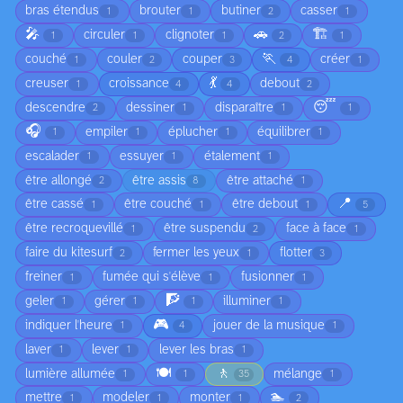
bras étendus
brouter
butiner
casser
1
1
2
1
🎤
🚗
🏗️
circuler
clignoter
1
1
1
2
1
🏃
couché
couler
couper
créer
1
2
3
4
1
💃
creuser
croissance
debout
1
4
4
2
😴
descendre
dessiner
disparaître
2
1
1
1
🎧
empiler
éplucher
équilibrer
1
1
1
1
escalader
essuyer
étalement
1
1
1
être allongé
être assis
être attaché
2
8
1
📍
être cassé
être couché
être debout
1
1
1
5
être recroquevillé
être suspendu
face à face
1
2
1
faire du kitesurf
fermer les yeux
flotter
2
1
3
freiner
fumée qui s'élève
fusionner
1
1
1
🧗
geler
gérer
illuminer
1
1
1
1
🎮
indiquer l'heure
jouer de la musique
1
4
1
laver
lever
lever les bras
1
1
1
🍽️
🚶
lumière allumée
mélange
1
1
35
1
🏊
mettre
modeler
monter
1
1
1
2