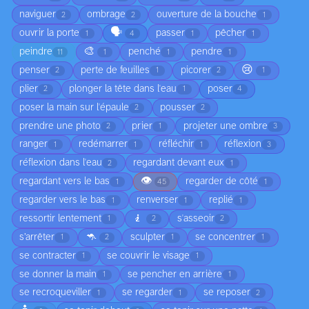
naviguer
ombrage
ouverture de la bouche
2
2
1
🗣️
ouvrir la porte
passer
pêcher
1
4
1
1
🎨
peindre
penché
pendre
11
1
1
1
😢
penser
perte de feuilles
picorer
2
1
2
1
plier
plonger la tête dans l'eau
poser
2
1
4
poser la main sur l'épaule
pousser
2
2
prendre une photo
prier
projeter une ombre
2
1
3
ranger
redémarrer
réfléchir
réflexion
1
1
1
3
réflexion dans l'eau
regardant devant eux
2
1
👁️
regardant vers le bas
regarder de côté
1
45
1
regarder vers le bas
renverser
replié
1
1
1
🧎
ressortir lentement
s'asseoir
1
2
2
🦘
s’arrêter
sculpter
se concentrer
1
2
1
1
se contracter
se couvrir le visage
1
1
se donner la main
se pencher en arrière
1
1
se recroqueviller
se regarder
se reposer
1
1
2