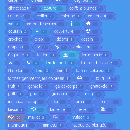
🔑
citron
clavier
clignotant
1
1
1
1
climatisateur
clôture
coiffe à plumes
1
6
1
col roulé
collier
colonne
conteneur
1
2
1
1
🪢
🕴️
🎃
corde d'escalade
3
1
4
1
🔪
💀
coussin
couverture
2
4
1
1
crochet
croix
débris
dessin
1
1
1
1
🧣
🪜
drapeau
éplucheur
1
1
1
1
🪟
étiquette
fauteuil
ferronnerie
1
1
7
1
🔥
🍃
feuille morte
feuilles de salade
1
3
4
1
fil de fer
fleur
foin
formes colorées
1
3
1
2
🔵
formes géométriques colorées
fourrure
1
1
1
fruit
gamelle
garde-corps
gratte-ciel
1
1
1
1
grille
grue
guirlande
horloge
1
2
1
2
instance backup
jetée
journal
jumelles
1
1
1
1
💡
📚
laisse
lanterne
levier
1
5
1
1
1
👓
🖐️
maillot
maison
20
2
1
3
mannequin
manteau
masque de plongée
1
1
1