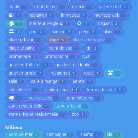
étable
front de mer
galerie
galerie d'art
1
1
1
3
🚉
habitation
immeuble
interface web
1
1
1
1
🏠
🌻
intérieur religieux
magasin
14
1
4
2
🏛️
parc
parking
pièce
place
5
3
2
2
1
place urbaine
plage
plage aménagée
1
28
1
⚓
plage urbaine
point de vue
1
1
2
promenade
promontoire
quai
1
1
4
quartier d'affaires
quartier résidentiel
3
1
🛣️
quartier urbain
restaurant
route
2
1
1
10
salle
salle à manger
sentier
1
1
1
site internet
station-service
terrain de sport
1
1
3
🏘️
voie d’accès
zone piétonne
2
1
1
zone résidentielle
zone urbaine
1
8
zone urbaine résidentielle
zoo
1
1
Milieux
bord de mer
campagne
champ
ciel
13
7
3
16