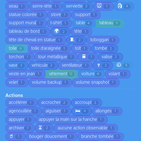
🐭
🗿
seau
serre-tête
serviette
1
1
3
1
4
statue colorée
store
support
1
1
1
support mural
t-shirt
table
tableau
1
1
4
11
🌍
tableau de bord
tête
1
2
1
🧵
tête de cheval en statue
toboggan
1
2
1
toile
toile d'araignée
toit
tombe
9
1
1
2
🚆
torchon
tour métallique
valise
1
1
1
2
🍷
🧥
vase
véhicule
ventilateur
3
2
1
2
5
veste en jean
vêtement
voiture
volant
1
12
4
1
volet
volume backup
volume snapshot
1
1
1
Actions
accélérer
accrocher
accroupi
1
2
3
🛌
agenouillée
aiguiser
allongés
1
1
4
1
appuyer
appuyer la main sur la hanche
1
1
⏳
archiver
aucune action observable
1
2
1
🥤
bouger doucement
branche tombée
1
1
1