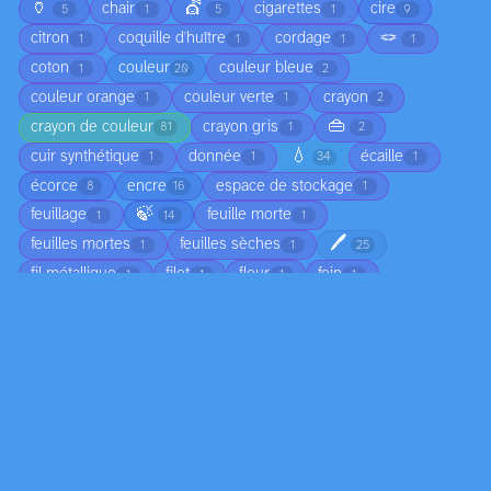
🏺
💇
chair
cigarettes
cire
5
1
5
1
9
🪢
citron
coquille d'huître
cordage
1
1
1
1
coton
couleur
couleur bleue
1
20
2
couleur orange
couleur verte
crayon
1
1
2
👜
crayon de couleur
crayon gris
81
1
2
💧
cuir synthétique
donnée
écaille
1
1
34
1
écorce
encre
espace de stockage
8
16
1
🍃
feuillage
feuille morte
1
14
1
🖊️
feuilles mortes
feuilles sèches
1
1
25
fil métallique
filet
fleur
foin
1
1
1
1
forme colorée
gazon synthétique
glace
1
1
1
🌿
🛢️
🧶
🥬
📏
jean
15
6
1
1
1
4
ligne colorée
ligne lumineuse
ligne noire
1
1
4
marbre
matière épaisse
matière organique
2
1
1
🔩
miroir
moisissure
mousse
58
2
1
2
❄️
nageoire
nuage
os
osier
1
1
2
1
1
📄
pain
papier mâché
pastel
1
145
1
15