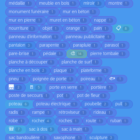
médaille
meuble en bois
miroir
montre
1
1
3
1
monument funéraire
mur en béton
1
1
mur en pierre
muret en béton
nappe
1
1
1
📋
nourriture
objet
orange
pain
1
1
1
1
8
panneau d'information
panneau publicitaire
1
1
pantalon
parapente
parapluie
parasol
3
1
1
1
🎨
pare-brise
pédale
pierre tombale
1
1
14
1
planche à découper
planche de surf
1
1
planche en bois
plaque
plateforme
2
1
1
🐟
pneu
poignée de porte
poireau
1
1
1
1
🌉
🚪
porte en verre
portière
2
5
1
1
poste de secours
pot
pot de fleur
1
1
1
poteau
poteau électrique
poubelle
pull
6
1
2
3
radis
rampe
rétroviseur
rideau
1
1
1
1
robe
rocher
roches
route
ruban
1
4
1
1
1
🎒
sac à dos
sac à main
7
5
1
sac bandoulière
saxophone
sculpture
1
1
3