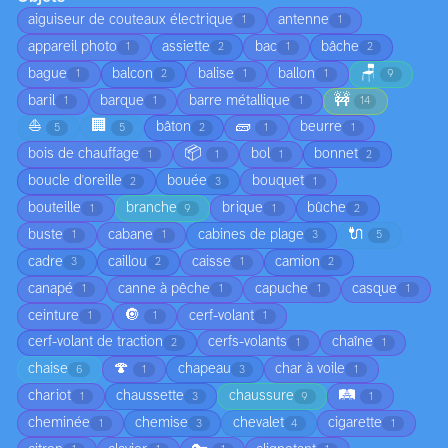
aiguiseur de couteaux électrique
antenne
1
1
appareil photo
assiette
bac
bâche
1
2
1
2
🪑
bague
balcon
balise
ballon
1
2
1
1
9
🚧
baril
barque
barre métallique
1
1
1
14
⛵
🏢
🧱
bâton
beurre
5
5
2
1
1
📦
bois de chauffage
bol
bonnet
1
1
1
2
boucle d'oreille
bouée
bouquet
2
3
1
bouteille
branche
brique
bûche
1
9
1
2
🔌
buste
cabane
cabines de plage
1
1
3
5
cadre
caillou
caisse
camion
3
2
1
2
canapé
canne à pêche
capuche
casque
1
1
1
1
🔘
ceinture
cerf-volant
1
1
1
cerf-volant de traction
cerfs-volants
chaîne
2
1
1
🍄
chaise
chapeau
char à voile
6
1
3
1
🛤️
chariot
chaussette
chaussure
1
3
9
1
cheminée
chemise
chevalet
cigarette
1
3
4
1