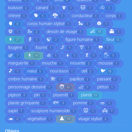
arbuste
bébé
branche
3
1
4
1
1
🍄
🐱
🐴
buisson
canard
2
1
1
1
5
🐕
🐉
chèvre
conducteur
corps
1
5
1
1
1
🫀
🐍
🎃
corps humain stylisé
8
1
1
1
💀
🦢
👶
👻
dessin de visage
1
2
1
18
1
👩
👵
🍃
figure humaine
fleur
27
1
3
1
12
🦵
🦒
🐸
fougère
fourmi
1
1
1
1
1
🌿
👨
🦪
👧
🥬
🖐️
7
41
1
1
1
5
marguerite
mouche
mouette
mousse
1
1
3
1
🎵
🐦
nœul
nourisson
œil
1
5
1
2
10
🌺
ombre humaine
papillon
passant
1
1
1
1
🧑
🦶
personnage dessiné
piéton
1
61
1
1
pigeon
pin
pissenlit
plante
2
1
1
22
🐟
🥗
plante grimpante
pomme
1
3
1
1
🐭
👼
sapin
sculpture humanoïde
1
1
1
1
🦔
👤
végétation
visage stylisé
2
1
53
2
Objets