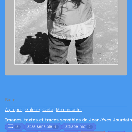
Suite…
À propos
Galerie
Carte
Me contacter
Images, textes et traces sensibles de Jean-Yves Jourdain
🎞️
atlas sensible
attrape-moi
3
4
2