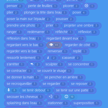
😢
penser
perte de feuilles
picorer
2
1
2
1
plier
plonger la tête dans l'eau
poser
2
1
4
poser la main sur l'épaule
pousser
2
2
prendre une photo
prier
projeter une ombre
2
1
3
ranger
redémarrer
réfléchir
réflexion
1
1
1
3
réflexion dans l'eau
regardant devant eux
2
1
👁️
regardant vers le bas
regarder de côté
1
45
1
regarder vers le bas
renverser
replié
1
1
1
🧎
ressortir lentement
s'asseoir
1
2
2
🦘
s’arrêter
sculpter
se concentrer
1
2
1
1
se contracter
se couvrir le visage
1
1
se donner la main
se pencher en arrière
1
1
se recroqueviller
se regarder
se reposer
1
1
2
🧍
se tenir debout
se tenir sur une patte
8
6
1
💨
😊
secouer les cheveux
1
1
10
splashing dans l'eau
stationner
superposition
1
1
1