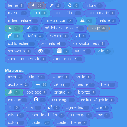
🌲
🌿
🌻
ferme
littoral
1
32
2
6
1
maison
mer
milieu côtier
milieu marin
2
11
1
1
⛰️
milieu naturel
milieu urbain
nature
1
3
9
3
🌊
🌱
périphérie urbaine
plage
19
5
1
29
🌾
rivière
savane
sol
11
4
1
3
sol forestier
sol naturel
sol sablonneux
4
1
1
🌍
🏙️
sous-bois
vallée
ville
1
1
6
1
7
zone commerciale
zone urbaine
1
1
Matières
acier
algue
algues
argile
2
1
1
1
🧱
asphalte
bêton
beurre
bleu
2
26
1
1
1
🪵
bois sec
brique
bronze
75
1
7
1
🛞
cailloux
carrelage
cellule végétale
1
4
1
1
🏺
💇
chair
cigarettes
cire
5
1
5
1
9
🪢
citron
coquille d'huître
cordage
1
1
1
1
coton
couleur
couleur bleue
1
20
2