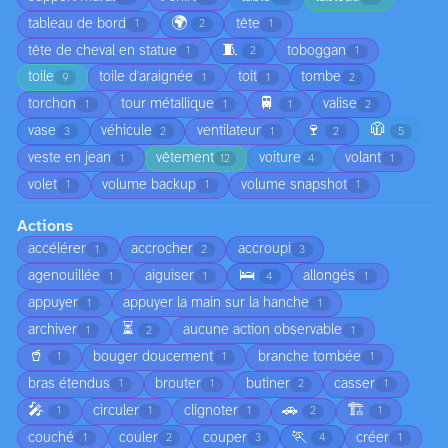
🌍
tableau de bord
tête
1
2
1
🧵
tête de cheval en statue
toboggan
1
2
1
toile
toile d'araignée
toit
tombe
9
1
1
2
🚆
torchon
tour métallique
valise
1
1
1
2
🍷
🧥
vase
véhicule
ventilateur
3
2
1
2
5
veste en jean
vêtement
voiture
volant
1
12
4
1
volet
volume backup
volume snapshot
1
1
1
Actions
accélérer
accrocher
accroupi
1
2
3
🛌
agenouillée
aiguiser
allongés
1
1
4
1
appuyer
appuyer la main sur la hanche
1
1
⏳
archiver
aucune action observable
1
2
1
🥤
bouger doucement
branche tombée
1
1
1
bras étendus
brouter
butiner
casser
1
1
2
1
🎤
🚗
🏗️
circuler
clignoter
1
1
1
2
1
🏃
couché
couler
couper
créer
1
2
3
4
1