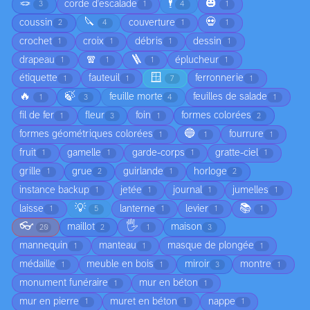
🪢
🕴️
🎃
corde d'escalade
3
1
4
1
🔪
💀
coussin
couverture
2
4
1
1
crochet
croix
débris
dessin
1
1
1
1
🧣
🪜
drapeau
éplucheur
1
1
1
1
🪟
étiquette
fauteuil
ferronnerie
1
1
7
1
🔥
🍃
feuille morte
feuilles de salade
1
3
4
1
fil de fer
fleur
foin
formes colorées
1
3
1
2
🔵
formes géométriques colorées
fourrure
1
1
1
fruit
gamelle
garde-corps
gratte-ciel
1
1
1
1
grille
grue
guirlande
horloge
1
2
1
2
instance backup
jetée
journal
jumelles
1
1
1
1
💡
📚
laisse
lanterne
levier
1
5
1
1
1
👓
🖐️
maillot
maison
20
2
1
3
mannequin
manteau
masque de plongée
1
1
1
médaille
meuble en bois
miroir
montre
1
1
3
1
monument funéraire
mur en béton
1
1
mur en pierre
muret en béton
nappe
1
1
1