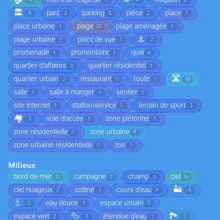
14
1
4
2
🏛️
parc
parking
pièce
place
5
3
2
2
1
place urbaine
plage
plage aménagée
1
28
1
⚓
plage urbaine
point de vue
1
1
2
promenade
promontoire
quai
1
1
4
quartier d'affaires
quartier résidentiel
3
1
🛣️
quartier urbain
restaurant
route
2
1
1
10
salle
salle à manger
sentier
1
1
1
site internet
station-service
terrain de sport
1
1
3
🏘️
voie d’accès
zone piétonne
2
1
1
zone résidentielle
zone urbaine
1
8
zone urbaine résidentielle
zoo
1
1
Milieux
bord de mer
campagne
champ
ciel
13
7
3
16
🏜️
ciel nuageux
colline
cours d'eau
2
1
4
6
💧
eau douce
espace urbain
5
1
5
🦆
🏞️
espace vert
étendue d'eau
2
3
1
7