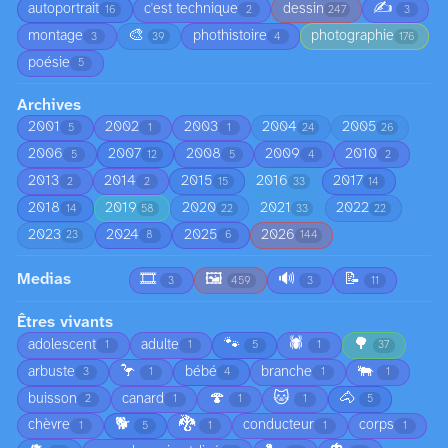
✍️
autoportrait
c'est technique
dessin
16
2
247
3
🎨
montage
phothistoire
photographie
3
39
4
176
poésie
5
Archives
2001
2002
2003
2004
2005
5
1
1
24
26
2006
2007
2008
2009
2010
5
12
5
4
2
2013
2014
2015
2016
2017
2
2
15
33
14
2018
2019
2020
2021
2022
14
58
22
33
22
2023
2024
2025
2026
23
8
6
144
Medias
🎞️
🖼️
🔊
📝
3
459
3
11
Êtres vivants
🐾
🕷️
🌳
adolescent
adulte
1
1
5
1
37
🦩
🐃
arbuste
bébé
branche
3
1
4
1
1
🍄
🐱
🐴
buisson
canard
2
1
1
1
5
🐕
🐉
chèvre
conducteur
corps
1
5
1
1
1