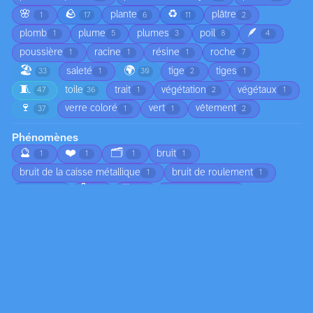
🌸
🪨
♻️
plante
plâtre
1
17
6
11
2
🪶
plomb
plume
plumes
poil
1
5
3
8
4
poussière
racine
résine
roche
1
1
1
7
🏖️
🌍
saleté
tige
tiges
33
1
30
2
1
🧵
toile
trait
végétation
végétaux
47
36
1
2
1
🍷
verre coloré
vert
vêtement
37
1
1
2
Phénomènes
🔮
❤️
🗂️
bruit
1
1
1
1
bruit de la caisse métallique
bruit de roulement
1
1
🌡️
🗓️
brume
chute d'arbre
3
1
1
1
🌅
chute de branches
ciel nuageux
1
1
1
😠
circulation
coucher de soleil
1
1
1
🍂
croissance
déplacement du sable
4
2
1
🏚️
🌀
🦟
écho dans l’habitacle
1
1
1
1
👣
écoulement
écume
émotion
1
2
1
1
☀️
empreintes dans le sable
1
1