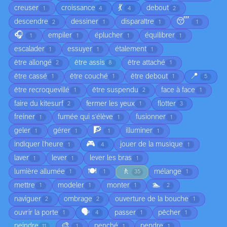
💃
creuser
croissance
debout
1
4
4
2
😴
descendre
dessiner
disparaître
2
1
1
1
🎧
empiler
éplucher
équilibrer
1
1
1
1
escalader
essuyer
étalement
1
1
1
être allongé
être assis
être attaché
2
8
1
📍
être cassé
être couché
être debout
1
1
1
5
être recroquevillé
être suspendu
face à face
1
2
1
faire du kitesurf
fermer les yeux
flotter
2
1
3
freiner
fumée qui s'élève
fusionner
1
1
1
🧗
geler
gérer
illuminer
1
1
1
1
🎮
indiquer l'heure
jouer de la musique
1
4
1
laver
lever
lever les bras
1
1
1
🍽️
🚶
lumière allumée
mélange
1
1
35
1
🏊
mettre
modeler
monter
1
1
1
2
naviguer
ombrage
ouverture de la bouche
2
2
1
🗣️
ouvrir la porte
passer
pêcher
1
4
1
1
🎨
peindre
penché
pendre
11
1
1
1