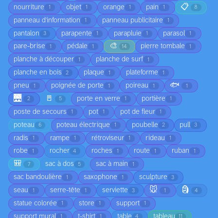
📋
nourriture
objet
orange
pain
1
1
1
1
8
panneau d'information
panneau publicitaire
1
1
pantalon
parapente
parapluie
parasol
3
1
1
1
🎨
pare-brise
pédale
pierre tombale
1
1
14
1
planche à découper
planche de surf
1
1
planche en bois
plaque
plateforme
2
1
1
🐟
pneu
poignée de porte
poireau
1
1
1
1
🌉
🚪
porte en verre
portière
2
5
1
1
poste de secours
pot
pot de fleur
1
1
1
poteau
poteau électrique
poubelle
pull
6
1
2
3
radis
rampe
rétroviseur
rideau
1
1
1
1
robe
rocher
roches
route
ruban
1
4
1
1
1
🎒
sac à dos
sac à main
7
5
1
sac bandoulière
saxophone
sculpture
1
1
3
🐭
🗿
seau
serre-tête
serviette
1
1
3
1
4
statue colorée
store
support
1
1
1
support mural
t-shirt
table
tableau
1
1
4
11