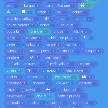
🚧
baril
barque
barre métallique
1
1
1
14
⛵
🏢
🧱
bâton
beurre
5
5
2
1
1
📦
bois de chauffage
bol
bonnet
1
1
1
2
boucle d'oreille
bouée
bouquet
2
3
1
bouteille
branche
brique
bûche
1
9
1
2
🔌
buste
cabane
cabines de plage
1
1
3
5
cadre
caillou
caisse
camion
3
2
1
2
canapé
canne à pêche
capuche
casque
1
1
1
1
🔘
ceinture
cerf-volant
1
1
1
cerf-volant de traction
cerfs-volants
chaîne
2
1
1
🍄
chaise
chapeau
char à voile
6
1
3
1
🛤️
chariot
chaussette
chaussure
1
3
9
1
cheminée
chemise
chevalet
cigarette
1
3
4
1
🔑
citron
clavier
clignotant
1
1
1
1
climatisateur
clôture
coiffe à plumes
1
6
1
col roulé
collier
colonne
conteneur
1
2
1
1