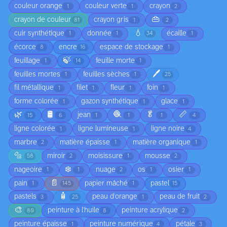
couleur orange
couleur verte
crayon
1
1
2
👜
crayon de couleur
crayon gris
81
1
2
💧
cuir synthétique
donnée
écaille
1
1
34
1
écorce
encre
espace de stockage
8
16
1
🍃
feuillage
feuille morte
1
14
1
🖊️
feuilles mortes
feuilles sèches
1
1
25
fil métallique
filet
fleur
foin
1
1
1
1
forme colorée
gazon synthétique
glace
1
1
1
🌿
🛢️
🧶
🥬
📏
jean
15
6
1
1
1
4
ligne colorée
ligne lumineuse
ligne noire
1
1
4
marbre
matière épaisse
matière organique
2
1
1
🔩
miroir
moisissure
mousse
58
2
1
2
❄️
nageoire
nuage
os
osier
1
1
2
1
1
📄
pain
papier mâché
pastel
1
145
1
15
🧴
pastels
peau d'orange
peau de fruit
3
25
1
2
🎨
peinture à l'huile
peinture acrylique
80
8
2
peinture épaisse
peinture numérique
pétale
1
4
3