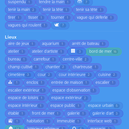
🤲
suspendu
tendre la main
1
1
7
tenir la main
tenir la tête
tenir sa tête
2
1
1
tirer
tisser
tourner
vague qui déferle
1
1
1
1
🕊️
vagues qui roulent
1
7
Lieux
aire de jeux
aquarium
arrêt de bateau
1
1
1
🏢
atelier
atelier d'artiste
bord de mer
1
1
3
16
bureau
carrefour
centre-ville
1
1
2
champ cultivé
chantier
chartreuse
1
2
1
cimetière
cour
cour intérieure
cuisine
3
2
2
2
⛪
enclos
entrée de maison
escalier
1
1
1
1
escalier extérieur
espace d'observation
1
1
espace de loisirs
espace extérieur
1
2
espace intérieur
espace public
espace urbain
1
1
5
étable
front de mer
galerie
galerie d'art
1
1
1
3
🚉
habitation
immeuble
interface web
1
1
1
1
🏠
🌻
intérieur religieux
magasin