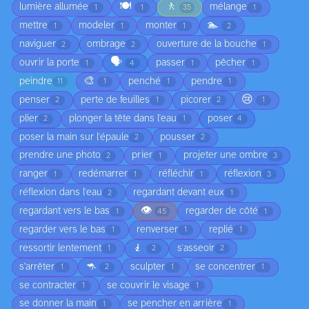
🍽️
🚶
lumière allumée
mélange
1
1
35
1
🏊
mettre
modeler
monter
1
1
1
2
naviguer
ombrage
ouverture de la bouche
2
2
1
🗣️
ouvrir la porte
passer
pêcher
1
4
1
1
🎨
peindre
penché
pendre
11
1
1
1
😢
penser
perte de feuilles
picorer
2
1
2
1
plier
plonger la tête dans l'eau
poser
2
1
4
poser la main sur l'épaule
pousser
2
2
prendre une photo
prier
projeter une ombre
2
1
3
ranger
redémarrer
réfléchir
réflexion
1
1
1
3
réflexion dans l'eau
regardant devant eux
2
1
👁️
regardant vers le bas
regarder de côté
1
45
1
regarder vers le bas
renverser
replié
1
1
1
🧎
ressortir lentement
s'asseoir
1
2
2
🦘
s’arrêter
sculpter
se concentrer
1
2
1
1
se contracter
se couvrir le visage
1
1
se donner la main
se pencher en arrière
1
1