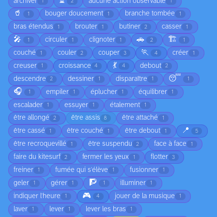
⏳
archiver
aucune action observable
1
2
1
🥤
bouger doucement
branche tombée
1
1
1
bras étendus
brouter
butiner
casser
1
1
2
1
🎤
🚗
🏗️
circuler
clignoter
1
1
1
2
1
🏃
couché
couler
couper
créer
1
2
3
4
1
💃
creuser
croissance
debout
1
4
4
2
😴
descendre
dessiner
disparaître
2
1
1
1
🎧
empiler
éplucher
équilibrer
1
1
1
1
escalader
essuyer
étalement
1
1
1
être allongé
être assis
être attaché
2
8
1
📍
être cassé
être couché
être debout
1
1
1
5
être recroquevillé
être suspendu
face à face
1
2
1
faire du kitesurf
fermer les yeux
flotter
2
1
3
freiner
fumée qui s'élève
fusionner
1
1
1
🧗
geler
gérer
illuminer
1
1
1
1
🎮
indiquer l'heure
jouer de la musique
1
4
1
laver
lever
lever les bras
1
1
1