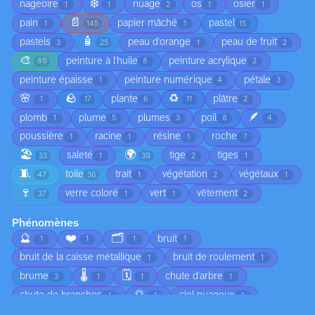
❄️
nageoire
nuage
os
osier
1
1
2
1
1
📄
pain
papier mâché
pastel
1
145
1
15
🧴
pastels
peau d'orange
peau de fruit
3
25
1
2
🎨
peinture à l'huile
peinture acrylique
80
8
2
peinture épaisse
peinture numérique
pétale
1
4
3
🌸
🪨
♻️
plante
plâtre
1
17
6
11
2
🪶
plomb
plume
plumes
poil
1
5
3
8
4
poussière
racine
résine
roche
1
1
1
7
🏖️
🌍
saleté
tige
tiges
33
1
30
2
1
🧵
toile
trait
végétation
végétaux
47
36
1
2
1
🍷
verre coloré
vert
vêtement
37
1
1
2
Phénomènes
🔮
❤️
🗂️
bruit
1
1
1
1
bruit de la caisse métallique
bruit de roulement
1
1
🌡️
🗓️
brume
chute d'arbre
3
1
1
1
🌅
chute de branches
ciel nuageux
1
1
1
😠
circulation
coucher de soleil
1
1
1