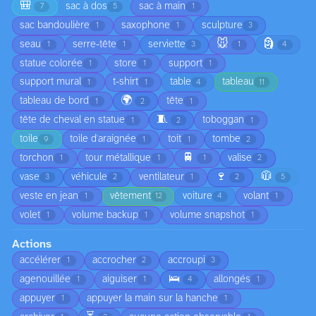
🎒
sac à dos
sac à main
7
5
1
sac bandoulière
saxophone
sculpture
1
1
3
🐭
🗿
seau
serre-tête
serviette
1
1
3
1
4
statue colorée
store
support
1
1
1
support mural
t-shirt
table
tableau
1
1
4
11
🌍
tableau de bord
tête
1
2
1
🧵
tête de cheval en statue
toboggan
1
2
1
toile
toile d'araignée
toit
tombe
9
1
1
2
🚆
torchon
tour métallique
valise
1
1
1
2
🍷
🧥
vase
véhicule
ventilateur
3
2
1
2
5
veste en jean
vêtement
voiture
volant
1
12
4
1
volet
volume backup
volume snapshot
1
1
1
Actions
accélérer
accrocher
accroupi
1
2
3
🛌
agenouillée
aiguiser
allongés
1
1
4
1
appuyer
appuyer la main sur la hanche
1
1