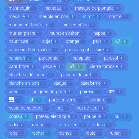
maillot
maison
20
2
1
3
mannequin
manteau
masque de plongée
1
1
1
médaille
meuble en bois
miroir
montre
1
1
3
1
monument funéraire
mur en béton
1
1
mur en pierre
muret en béton
nappe
1
1
1
📋
nourriture
objet
orange
pain
1
1
1
1
8
panneau d'information
panneau publicitaire
1
1
pantalon
parapente
parapluie
parasol
3
1
1
1
🎨
pare-brise
pédale
pierre tombale
1
1
14
1
planche à découper
planche de surf
1
1
planche en bois
plaque
plateforme
2
1
1
🐟
pneu
poignée de porte
poireau
1
1
1
1
🌉
🚪
porte en verre
portière
2
5
1
1
poste de secours
pot
pot de fleur
1
1
1
poteau
poteau électrique
poubelle
pull
6
1
2
3
radis
rampe
rétroviseur
rideau
1
1
1
1
robe
rocher
roches
route
ruban
1
4
1
1
1