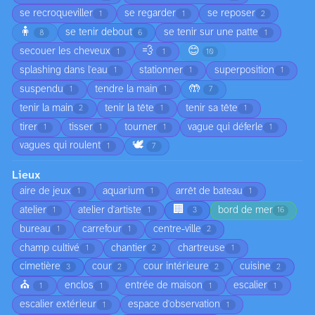
se recroqueviller
se regarder
se reposer
1
1
2
🧍
se tenir debout
se tenir sur une patte
8
6
1
💨
😊
secouer les cheveux
1
1
10
splashing dans l'eau
stationner
superposition
1
1
1
🤲
suspendu
tendre la main
1
1
7
tenir la main
tenir la tête
tenir sa tête
2
1
1
tirer
tisser
tourner
vague qui déferle
1
1
1
1
🕊️
vagues qui roulent
1
7
Lieux
aire de jeux
aquarium
arrêt de bateau
1
1
1
🏢
atelier
atelier d'artiste
bord de mer
1
1
3
16
bureau
carrefour
centre-ville
1
1
2
champ cultivé
chantier
chartreuse
1
2
1
cimetière
cour
cour intérieure
cuisine
3
2
2
2
⛪
enclos
entrée de maison
escalier
1
1
1
1
escalier extérieur
espace d'observation
1
1