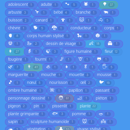
🐾
🕷️
🌳
adolescent
adulte
1
1
5
1
37
🦩
🐃
arbuste
bébé
branche
3
1
4
1
1
🍄
🐱
🐴
buisson
canard
2
1
1
1
5
🐕
🐉
chèvre
conducteur
corps
1
5
1
1
1
🫀
🐍
🎃
corps humain stylisé
8
1
1
1
💀
🦢
👶
👻
dessin de visage
1
2
1
18
1
👩
👵
🍃
figure humaine
fleur
27
1
3
1
12
🦵
🦒
🐸
fougère
fourmi
1
1
1
1
1
🌿
👨
🦪
👧
🥬
🖐️
7
41
1
1
1
5
marguerite
mouche
mouette
mousse
1
1
3
1
🎵
🐦
nœul
nourisson
œil
1
5
1
2
10
🌺
ombre humaine
papillon
passant
1
1
1
1
🧑
🦶
personnage dessiné
piéton
1
61
1
1
pigeon
pin
pissenlit
plante
2
1
1
22
🐟
🥗
plante grimpante
pomme
1
3
1
1
🐭
👼
sapin
sculpture humanoïde
1
1
1
1
🦔
👤
végétation
visage stylisé
2
1
53
2