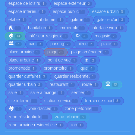
espace de loisirs
espace extérieur
1
2
espace intérieur
espace public
espace urbain
1
1
5
étable
front de mer
galerie
galerie d'art
1
1
1
3
🚉
habitation
immeuble
interface web
1
1
1
1
🏠
🌻
intérieur religieux
magasin
14
1
4
2
🏛️
parc
parking
pièce
place
5
3
2
2
1
place urbaine
plage
plage aménagée
1
28
1
⚓
plage urbaine
point de vue
1
1
2
promenade
promontoire
quai
1
1
4
quartier d'affaires
quartier résidentiel
3
1
🛣️
quartier urbain
restaurant
route
2
1
1
10
salle
salle à manger
sentier
1
1
1
site internet
station-service
terrain de sport
1
1
3
🏘️
voie d’accès
zone piétonne
2
1
1
zone résidentielle
zone urbaine
1
8
zone urbaine résidentielle
zoo
1
1