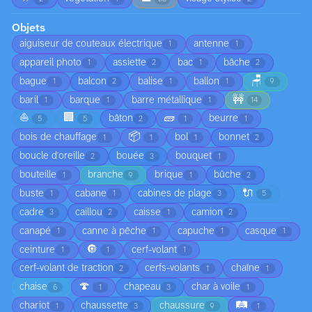
Objets
aiguiseur de couteaux électrique
antenne
1
1
appareil photo
assiette
bac
bâche
1
2
1
2
🪑
bague
balcon
balise
ballon
1
2
1
1
9
🚧
baril
barque
barre métallique
1
1
1
14
⛵
🏢
🧱
bâton
beurre
5
5
2
1
1
📦
bois de chauffage
bol
bonnet
1
1
1
2
boucle d'oreille
bouée
bouquet
2
3
1
bouteille
branche
brique
bûche
1
9
1
2
🔌
buste
cabane
cabines de plage
1
1
3
5
cadre
caillou
caisse
camion
3
2
1
2
canapé
canne à pêche
capuche
casque
1
1
1
1
🔘
ceinture
cerf-volant
1
1
1
cerf-volant de traction
cerfs-volants
chaîne
2
1
1
🍄
chaise
chapeau
char à voile
6
1
3
1
🛤️
chariot
chaussette
chaussure
1
3
9
1