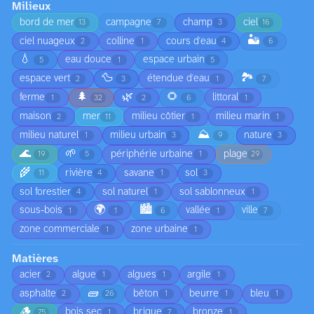
Milieux
bord de mer
campagne
champ
ciel
13
7
3
16
🏜️
ciel nuageux
colline
cours d'eau
2
1
4
6
💧
eau douce
espace urbain
5
1
5
🦆
🏞️
espace vert
étendue d'eau
2
3
1
7
🌲
🌿
🌻
ferme
littoral
1
32
2
6
1
maison
mer
milieu côtier
milieu marin
2
11
1
1
⛰️
milieu naturel
milieu urbain
nature
1
3
9
3
🌊
🌱
périphérie urbaine
plage
19
5
1
29
🌾
rivière
savane
sol
11
4
1
3
sol forestier
sol naturel
sol sablonneux
4
1
1
🌍
🏙️
sous-bois
vallée
ville
1
1
6
1
7
zone commerciale
zone urbaine
1
1
Matières
acier
algue
algues
argile
2
1
1
1
🧱
asphalte
bêton
beurre
bleu
2
26
1
1
1
🪵
bois sec
brique
bronze
75
1
7
1