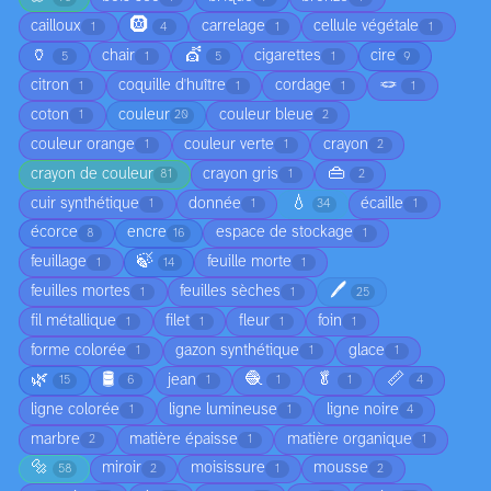
🛞
cailloux
carrelage
cellule végétale
1
4
1
1
🏺
💇
chair
cigarettes
cire
5
1
5
1
9
🪢
citron
coquille d'huître
cordage
1
1
1
1
coton
couleur
couleur bleue
1
20
2
couleur orange
couleur verte
crayon
1
1
2
👜
crayon de couleur
crayon gris
81
1
2
💧
cuir synthétique
donnée
écaille
1
1
34
1
écorce
encre
espace de stockage
8
16
1
🍃
feuillage
feuille morte
1
14
1
🖊️
feuilles mortes
feuilles sèches
1
1
25
fil métallique
filet
fleur
foin
1
1
1
1
forme colorée
gazon synthétique
glace
1
1
1
🌿
🛢️
🧶
🥬
📏
jean
15
6
1
1
1
4
ligne colorée
ligne lumineuse
ligne noire
1
1
4
marbre
matière épaisse
matière organique
2
1
1
🔩
miroir
moisissure
mousse
58
2
1
2