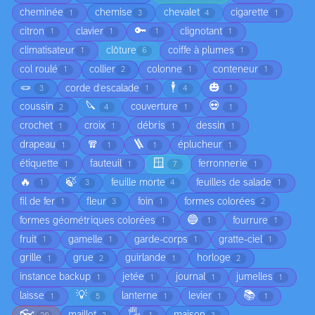
cheminée
chemise
chevalet
cigarette
1
3
4
1
🔑
citron
clavier
clignotant
1
1
1
1
climatisateur
clôture
coiffe à plumes
1
6
1
col roulé
collier
colonne
conteneur
1
2
1
1
🪢
🕴️
🎃
corde d'escalade
3
1
4
1
🔪
💀
coussin
couverture
2
4
1
1
crochet
croix
débris
dessin
1
1
1
1
🧣
🪜
drapeau
éplucheur
1
1
1
1
🪟
étiquette
fauteuil
ferronnerie
1
1
7
1
🔥
🍃
feuille morte
feuilles de salade
1
3
4
1
fil de fer
fleur
foin
formes colorées
1
3
1
2
🔵
formes géométriques colorées
fourrure
1
1
1
fruit
gamelle
garde-corps
gratte-ciel
1
1
1
1
grille
grue
guirlande
horloge
1
2
1
2
instance backup
jetée
journal
jumelles
1
1
1
1
💡
📚
laisse
lanterne
levier
1
5
1
1
1
👓
🖐️