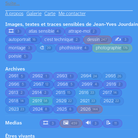
Suite…
À propos
Galerie
Carte
Me contacter
Images, textes et traces sensibles de Jean-Yves Jourdain
🎞️
atlas sensible
attrape-moi
3
4
2
✍️
autoportrait
c'est technique
dessin
16
2
247
3
🎨
montage
phothistoire
photographie
3
39
4
176
poésie
5
Archives
2001
2002
2003
2004
2005
5
1
1
24
26
2006
2007
2008
2009
2010
5
12
5
4
2
2013
2014
2015
2016
2017
2
2
15
33
14
2018
2019
2020
2021
2022
14
58
22
33
22
2023
2024
2025
2026
23
8
6
144
Medias
🎞️
🖼️
🔊
📝
3
459
3
11
Êtres vivants