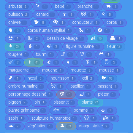
🦩
🐃
arbuste
bébé
branche
3
1
4
1
1
🍄
🐱
🐴
buisson
canard
2
1
1
1
5
🐕
🐉
chèvre
conducteur
corps
1
5
1
1
1
🫀
🐍
🎃
corps humain stylisé
8
1
1
1
💀
🦢
👶
👻
dessin de visage
1
2
1
18
1
👩
👵
🍃
figure humaine
fleur
27
1
3
1
12
🦵
🦒
🐸
fougère
fourmi
1
1
1
1
1
🌿
👨
🦪
👧
🥬
🖐️
7
41
1
1
1
5
marguerite
mouche
mouette
mousse
1
1
3
1
🎵
🐦
nœul
nourisson
œil
1
5
1
2
10
🌺
ombre humaine
papillon
passant
1
1
1
1
🧑
🦶
personnage dessiné
piéton
1
61
1
1
pigeon
pin
pissenlit
plante
2
1
1
22
🐟
🥗
plante grimpante
pomme
1
3
1
1
🐭
👼
sapin
sculpture humanoïde
1
1
1
1
🦔
👤
végétation
visage stylisé
2
1
53
2