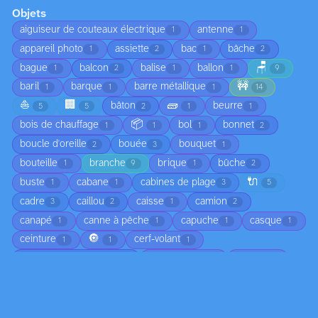
Objets
aiguiseur de couteaux électrique
antenne
1
1
appareil photo
assiette
bac
bâche
1
2
1
2
🪑
bague
balcon
balise
ballon
1
2
1
1
9
🚧
baril
barque
barre métallique
1
1
1
14
⛵
🏢
🧱
bâton
beurre
5
5
2
1
1
📦
bois de chauffage
bol
bonnet
1
1
1
2
boucle d'oreille
bouée
bouquet
2
3
1
bouteille
branche
brique
bûche
1
9
1
2
🔌
buste
cabane
cabines de plage
1
1
3
5
cadre
caillou
caisse
camion
3
2
1
2
canapé
canne à pêche
capuche
casque
1
1
1
1
🔘
ceinture
cerf-volant
1
1
1
cerf-volant de traction
cerfs-volants
chaîne
2
1
1
🍄
chaise
chapeau
char à voile
6
1
3
1
🛤️
chariot
chaussette
chaussure
1
3
9
1
cheminée
chemise
chevalet
cigarette
1
3
4
1