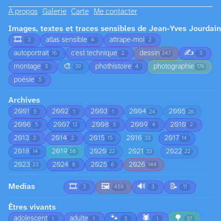
À propos
Galerie
Carte
Me contacter
Images, textes et traces sensibles de Jean-Yves Jourdain
🎞️
atlas sensible
attrape-moi
3
4
2
✍️
autoportrait
c'est technique
dessin
16
2
247
3
🎨
montage
phothistoire
photographie
3
39
4
176
poésie
5
Archives
2001
2002
2003
2004
2005
5
1
1
24
26
2006
2007
2008
2009
2010
5
12
5
4
2
2013
2014
2015
2016
2017
2
2
15
33
14
2018
2019
2020
2021
2022
14
58
22
33
22
2023
2024
2025
2026
23
8
6
144
Medias
🎞️
🖼️
🔊
📝
3
459
3
11
Êtres vivants
🐾
🕷️
🌳
adolescent
adulte
1
1
5
1
37