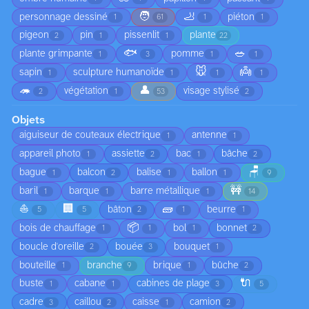
🧑
🦶
personnage dessiné
piéton
1
61
1
1
pigeon
pin
pissenlit
plante
2
1
1
22
🐟
🥗
plante grimpante
pomme
1
3
1
1
🐭
👼
sapin
sculpture humanoïde
1
1
1
1
🦔
👤
végétation
visage stylisé
2
1
53
2
Objets
aiguiseur de couteaux électrique
antenne
1
1
appareil photo
assiette
bac
bâche
1
2
1
2
🪑
bague
balcon
balise
ballon
1
2
1
1
9
🚧
baril
barque
barre métallique
1
1
1
14
⛵
🏢
🧱
bâton
beurre
5
5
2
1
1
📦
bois de chauffage
bol
bonnet
1
1
1
2
boucle d'oreille
bouée
bouquet
2
3
1
bouteille
branche
brique
bûche
1
9
1
2
🔌
buste
cabane
cabines de plage
1
1
3
5
cadre
caillou
caisse
camion
3
2
1
2