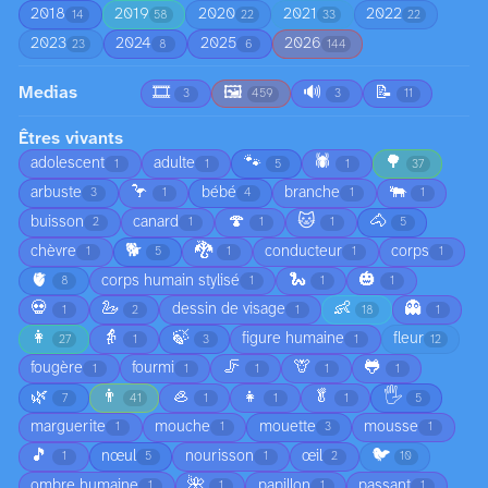
2018
2019
2020
2021
2022
14
58
22
33
22
2023
2024
2025
2026
23
8
6
144
Medias
🎞️
🖼️
🔊
📝
3
459
3
11
Êtres vivants
🐾
🕷️
🌳
adolescent
adulte
1
1
5
1
37
🦩
🐃
arbuste
bébé
branche
3
1
4
1
1
🍄
🐱
🐴
buisson
canard
2
1
1
1
5
🐕
🐉
chèvre
conducteur
corps
1
5
1
1
1
🫀
🐍
🎃
corps humain stylisé
8
1
1
1
💀
🦢
👶
👻
dessin de visage
1
2
1
18
1
👩
👵
🍃
figure humaine
fleur
27
1
3
1
12
🦵
🦒
🐸
fougère
fourmi
1
1
1
1
1
🌿
👨
🦪
👧
🥬
🖐️
7
41
1
1
1
5
marguerite
mouche
mouette
mousse
1
1
3
1
🎵
🐦
nœul
nourisson
œil
1
5
1
2
10
🌺
ombre humaine
papillon
passant
1
1
1
1