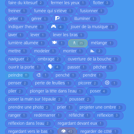
faire du kitesurf
fermer les yeux
flotter
2
1
3
freiner
fumée qui s'élève
fusionner
1
1
1
🧗
geler
gérer
illuminer
1
1
1
1
🎮
indiquer l'heure
jouer de la musique
1
4
1
laver
lever
lever les bras
1
1
1
🍽️
🚶
lumière allumée
mélange
1
1
35
1
🏊
mettre
modeler
monter
1
1
1
2
naviguer
ombrage
ouverture de la bouche
2
2
1
🗣️
ouvrir la porte
passer
pêcher
1
4
1
1
🎨
peindre
penché
pendre
11
1
1
1
😢
penser
perte de feuilles
picorer
2
1
2
1
plier
plonger la tête dans l'eau
poser
2
1
4
poser la main sur l'épaule
pousser
2
2
prendre une photo
prier
projeter une ombre
2
1
3
ranger
redémarrer
réfléchir
réflexion
1
1
1
3
réflexion dans l'eau
regardant devant eux
2
1
👁️
regardant vers le bas
regarder de côté
1
45
1