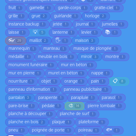
fruit
gamelle
garde-corps
gratte-ciel
1
1
1
1
grille
grue
guirlande
horloge
1
2
1
2
instance backup
jetée
journal
jumelles
1
1
1
1
💡
📚
laisse
lanterne
levier
1
5
1
1
1
👓
🖐️
maillot
maison
20
2
1
3
mannequin
manteau
masque de plongée
1
1
1
médaille
meuble en bois
miroir
montre
1
1
3
1
monument funéraire
mur en béton
1
1
mur en pierre
muret en béton
nappe
1
1
1
📋
nourriture
objet
orange
pain
1
1
1
1
8
panneau d'information
panneau publicitaire
1
1
pantalon
parapente
parapluie
parasol
3
1
1
1
🎨
pare-brise
pédale
pierre tombale
1
1
14
1
planche à découper
planche de surf
1
1
planche en bois
plaque
plateforme
2
1
1
🐟
pneu
poignée de porte
poireau
1
1
1
1