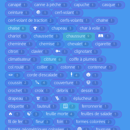
canapé
canne à pêche
capuche
casque
1
1
1
1
🔘
ceinture
cerf-volant
1
1
1
cerf-volant de traction
cerfs-volants
chaîne
2
1
1
🍄
chaise
chapeau
char à voile
6
1
3
1
🛤️
chariot
chaussette
chaussure
1
3
9
1
cheminée
chemise
chevalet
cigarette
1
3
4
1
🔑
citron
clavier
clignotant
1
1
1
1
climatisateur
clôture
coiffe à plumes
1
6
1
col roulé
collier
colonne
conteneur
1
2
1
1
🪢
🕴️
🎃
corde d'escalade
3
1
4
1
🔪
💀
coussin
couverture
2
4
1
1
crochet
croix
débris
dessin
1
1
1
1
🧣
🪜
drapeau
éplucheur
1
1
1
1
🪟
étiquette
fauteuil
ferronnerie
1
1
7
1
🔥
🍃
feuille morte
feuilles de salade
1
3
4
1
fil de fer
fleur
foin
formes colorées
1
3
1
2
🔵
formes géométriques colorées
fourrure
1
1
1