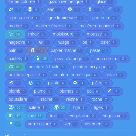
forme colorée
gazon synthétique
glace
1
1
1
🌿
🛢️
🧶
🥬
📏
jean
15
6
1
1
1
4
ligne colorée
ligne lumineuse
ligne noire
1
1
4
marbre
matière épaisse
matière organique
2
1
1
🔩
miroir
moisissure
mousse
58
2
1
2
❄️
nageoire
nuage
os
osier
1
1
2
1
1
📄
pain
papier mâché
pastel
1
145
1
15
🧴
pastels
peau d'orange
peau de fruit
3
25
1
2
🎨
peinture à l'huile
peinture acrylique
80
8
2
peinture épaisse
peinture numérique
pétale
1
4
3
🌸
🪨
♻️
plante
plâtre
1
17
6
11
2
🪶
plomb
plume
plumes
poil
1
5
3
8
4
poussière
racine
résine
roche
1
1
1
7
🏖️
🌍
saleté
tige
tiges
33
1
30
2
1
🧵
toile
trait
végétation
végétaux
47
36
1
2
1
🍷
verre coloré
vert
vêtement
37
1
1
2