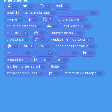
Phénomènes
🔮
❤️
🗂️
bruit
1
1
1
1
bruit de la caisse métallique
bruit de roulement
1
1
🌡️
🗓️
brume
chute d'arbre
3
1
1
1
🌅
chute de branches
ciel nuageux
1
1
1
😠
circulation
coucher de soleil
1
1
1
🍂
croissance
déplacement du sable
4
2
1
🏚️
🌀
🦟
écho dans l’habitacle
1
1
1
1
👣
écoulement
écume
émotion
1
2
1
1
☀️
empreintes dans le sable
1
1
feuilles mortes au sol
flotter
1
1
🧊
formation de dunes
formation de nuages
1
1
3
formation de vague
formation des nuages
gel
1
1
1
humidité
jeunesse
joie
légéreté
2
1
1
1
ligne colorée
lumière
marée
1
11
4
🔄
marée basse
moisissure
2
1
2
mouvement de l'eau
mouvement des ailes
4
1