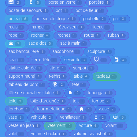
🌉
🚪
porte en verre
portière
2
5
1
1
poste de secours
pot
pot de fleur
1
1
1
poteau
poteau électrique
poubelle
pull
6
1
2
3
radis
rampe
rétroviseur
rideau
1
1
1
1
robe
rocher
roches
route
ruban
1
4
1
1
1
🎒
sac à dos
sac à main
7
5
1
sac bandoulière
saxophone
sculpture
1
1
3
🐭
🗿
seau
serre-tête
serviette
1
1
3
1
4
statue colorée
store
support
1
1
1
support mural
t-shirt
table
tableau
1
1
4
11
🌍
tableau de bord
tête
1
2
1
🧵
tête de cheval en statue
toboggan
1
2
1
toile
toile d'araignée
toit
tombe
9
1
1
2
🚆
torchon
tour métallique
valise
1
1
1
2
🍷
🧥
vase
véhicule
ventilateur
3
2
1
2
5
veste en jean
vêtement
voiture
volant
1
12
4
1
volet
volume backup
volume snapshot
1
1
1