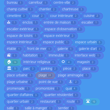
bureau
carrefour
centre-ville
1
1
2
champ cultivé
chantier
chartreuse
1
2
1
cimetière
cour
cour intérieure
cuisine
3
2
2
2
⛪
enclos
entrée de maison
escalier
1
1
1
1
escalier extérieur
espace d'observation
1
1
espace de loisirs
espace extérieur
1
2
espace intérieur
espace public
espace urbain
1
1
5
étable
front de mer
galerie
galerie d'art
1
1
1
3
🚉
habitation
immeuble
interface web
1
1
1
1
🏠
🌻
intérieur religieux
magasin
14
1
4
2
🏛️
parc
parking
pièce
place
5
3
2
2
1
place urbaine
plage
plage aménagée
1
28
1
⚓
plage urbaine
point de vue
1
1
2
promenade
promontoire
quai
1
1
4
quartier d'affaires
quartier résidentiel
3
1
🛣️
quartier urbain
restaurant
route
2
1
1
10
salle
salle à manger
sentier
1
1
1