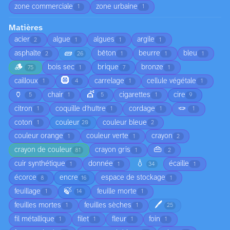
zone commerciale
zone urbaine
1
1
Matières
acier
algue
algues
argile
2
1
1
1
🧱
asphalte
bêton
beurre
bleu
2
26
1
1
1
🪵
bois sec
brique
bronze
75
1
7
1
🛞
cailloux
carrelage
cellule végétale
1
4
1
1
🏺
💇
chair
cigarettes
cire
5
1
5
1
9
🪢
citron
coquille d'huître
cordage
1
1
1
1
coton
couleur
couleur bleue
1
20
2
couleur orange
couleur verte
crayon
1
1
2
👜
crayon de couleur
crayon gris
81
1
2
💧
cuir synthétique
donnée
écaille
1
1
34
1
écorce
encre
espace de stockage
8
16
1
🍃
feuillage
feuille morte
1
14
1
🖊️
feuilles mortes
feuilles sèches
1
1
25
fil métallique
filet
fleur
foin
1
1
1
1