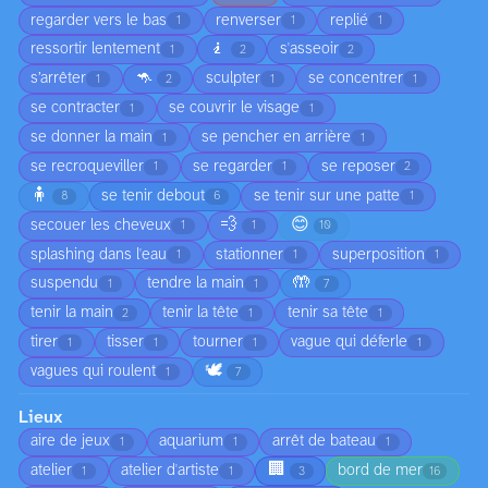
regarder vers le bas
renverser
replié
1
1
1
🧎
ressortir lentement
s'asseoir
1
2
2
🦘
s’arrêter
sculpter
se concentrer
1
2
1
1
se contracter
se couvrir le visage
1
1
se donner la main
se pencher en arrière
1
1
se recroqueviller
se regarder
se reposer
1
1
2
🧍
se tenir debout
se tenir sur une patte
8
6
1
💨
😊
secouer les cheveux
1
1
10
splashing dans l'eau
stationner
superposition
1
1
1
🤲
suspendu
tendre la main
1
1
7
tenir la main
tenir la tête
tenir sa tête
2
1
1
tirer
tisser
tourner
vague qui déferle
1
1
1
1
🕊️
vagues qui roulent
1
7
Lieux
aire de jeux
aquarium
arrêt de bateau
1
1
1
🏢
atelier
atelier d'artiste
bord de mer
1
1
3
16