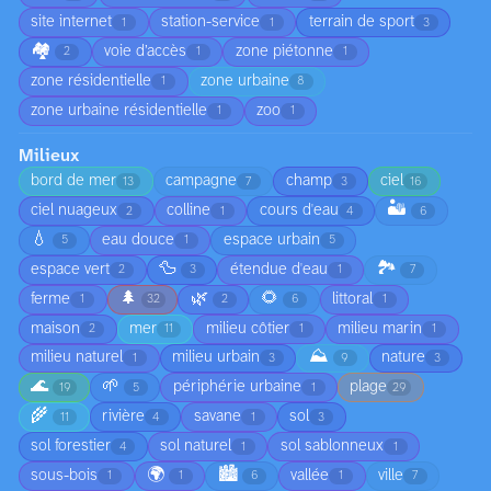
site internet
station-service
terrain de sport
1
1
3
🏘️
voie d’accès
zone piétonne
2
1
1
zone résidentielle
zone urbaine
1
8
zone urbaine résidentielle
zoo
1
1
Milieux
bord de mer
campagne
champ
ciel
13
7
3
16
🏜️
ciel nuageux
colline
cours d'eau
2
1
4
6
💧
eau douce
espace urbain
5
1
5
🦆
🏞️
espace vert
étendue d'eau
2
3
1
7
🌲
🌿
🌻
ferme
littoral
1
32
2
6
1
maison
mer
milieu côtier
milieu marin
2
11
1
1
⛰️
milieu naturel
milieu urbain
nature
1
3
9
3
🌊
🌱
périphérie urbaine
plage
19
5
1
29
🌾
rivière
savane
sol
11
4
1
3
sol forestier
sol naturel
sol sablonneux
4
1
1
🌍
🏙️
sous-bois
vallée
ville
1
1
6
1
7