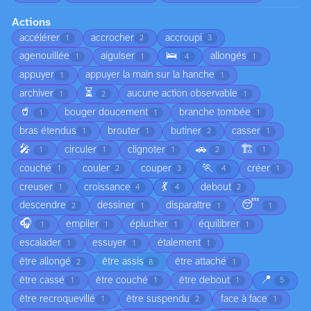
Actions
accélérer
accrocher
accroupi
1
2
3
🛌
agenouillée
aiguiser
allongés
1
1
4
1
appuyer
appuyer la main sur la hanche
1
1
⏳
archiver
aucune action observable
1
2
1
🥤
bouger doucement
branche tombée
1
1
1
bras étendus
brouter
butiner
casser
1
1
2
1
🎤
🚗
🏗️
circuler
clignoter
1
1
1
2
1
🏃
couché
couler
couper
créer
1
2
3
4
1
💃
creuser
croissance
debout
1
4
4
2
😴
descendre
dessiner
disparaître
2
1
1
1
🎧
empiler
éplucher
équilibrer
1
1
1
1
escalader
essuyer
étalement
1
1
1
être allongé
être assis
être attaché
2
8
1
📍
être cassé
être couché
être debout
1
1
1
5
être recroquevillé
être suspendu
face à face
1
2
1