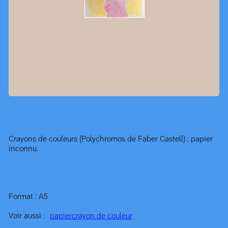
Crayons de couleurs (Polychromos de Faber Castell) ; papier
inconnu.
Format : A5
Voir aussi :
papier
crayon de couleur