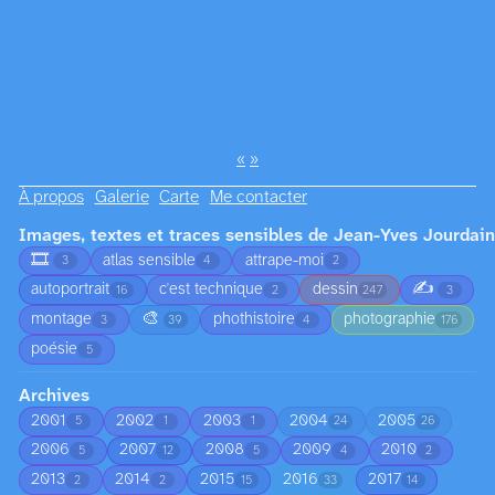
«
»
À propos
Galerie
Carte
Me contacter
Images, textes et traces sensibles de Jean-Yves Jourdain
🎞️
atlas sensible
attrape-moi
3
4
2
✍️
autoportrait
c'est technique
dessin
16
2
247
3
🎨
montage
phothistoire
photographie
3
39
4
176
poésie
5
Archives
2001
2002
2003
2004
2005
5
1
1
24
26
2006
2007
2008
2009
2010
5
12
5
4
2
2013
2014
2015
2016
2017
2
2
15
33
14