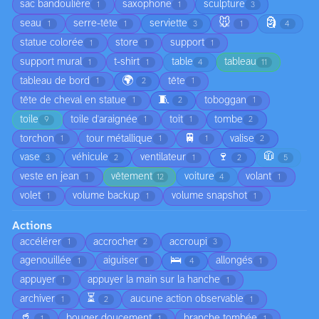
sac bandoulière
saxophone
sculpture
1
1
3
🐭
🗿
seau
serre-tête
serviette
1
1
3
1
4
statue colorée
store
support
1
1
1
support mural
t-shirt
table
tableau
1
1
4
11
🌍
tableau de bord
tête
1
2
1
🧵
tête de cheval en statue
toboggan
1
2
1
toile
toile d'araignée
toit
tombe
9
1
1
2
🚆
torchon
tour métallique
valise
1
1
1
2
🍷
🧥
vase
véhicule
ventilateur
3
2
1
2
5
veste en jean
vêtement
voiture
volant
1
12
4
1
volet
volume backup
volume snapshot
1
1
1
Actions
accélérer
accrocher
accroupi
1
2
3
🛌
agenouillée
aiguiser
allongés
1
1
4
1
appuyer
appuyer la main sur la hanche
1
1
⏳
archiver
aucune action observable
1
2
1
🥤
bouger doucement
branche tombée
1
1
1