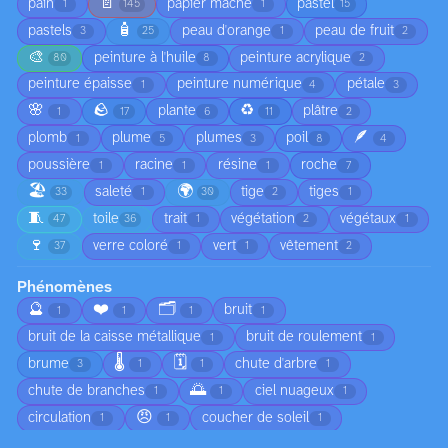
📄
pain
papier mâché
pastel
1
145
1
15
🧴
pastels
peau d'orange
peau de fruit
3
25
1
2
🎨
peinture à l'huile
peinture acrylique
80
8
2
peinture épaisse
peinture numérique
pétale
1
4
3
🌸
🪨
♻️
plante
plâtre
1
17
6
11
2
🪶
plomb
plume
plumes
poil
1
5
3
8
4
poussière
racine
résine
roche
1
1
1
7
🏖️
🌍
saleté
tige
tiges
33
1
30
2
1
🧵
toile
trait
végétation
végétaux
47
36
1
2
1
🍷
verre coloré
vert
vêtement
37
1
1
2
Phénomènes
🔮
❤️
🗂️
bruit
1
1
1
1
bruit de la caisse métallique
bruit de roulement
1
1
🌡️
🗓️
brume
chute d'arbre
3
1
1
1
🌅
chute de branches
ciel nuageux
1
1
1
😠
circulation
coucher de soleil
1
1
1
🍂
croissance
déplacement du sable
4
2
1