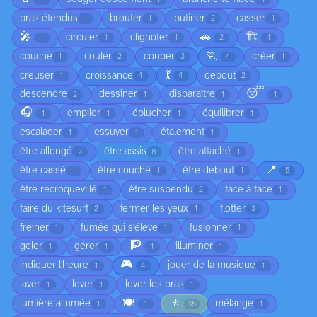
bras étendus
brouter
butiner
casser
1
1
2
1
🎤
🚗
🏗️
circuler
clignoter
1
1
1
2
1
🏃
couché
couler
couper
créer
1
2
3
4
1
💃
creuser
croissance
debout
1
4
4
2
😴
descendre
dessiner
disparaître
2
1
1
1
🎧
empiler
éplucher
équilibrer
1
1
1
1
escalader
essuyer
étalement
1
1
1
être allongé
être assis
être attaché
2
8
1
📍
être cassé
être couché
être debout
1
1
1
5
être recroquevillé
être suspendu
face à face
1
2
1
faire du kitesurf
fermer les yeux
flotter
2
1
3
freiner
fumée qui s'élève
fusionner
1
1
1
🧗
geler
gérer
illuminer
1
1
1
1
🎮
indiquer l'heure
jouer de la musique
1
4
1
laver
lever
lever les bras
1
1
1
🍽️
🚶
lumière allumée
mélange
1
1
35
1