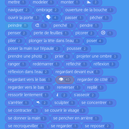
🏊
mettre
modeler
monter
1
1
1
2
naviguer
ombrage
ouverture de la bouche
2
2
1
🗣️
ouvrir la porte
passer
pêcher
1
4
1
1
🎨
peindre
penché
pendre
11
1
1
1
😢
penser
perte de feuilles
picorer
2
1
2
1
plier
plonger la tête dans l'eau
poser
2
1
4
poser la main sur l'épaule
pousser
2
2
prendre une photo
prier
projeter une ombre
2
1
3
ranger
redémarrer
réfléchir
réflexion
1
1
1
3
réflexion dans l'eau
regardant devant eux
2
1
👁️
regardant vers le bas
regarder de côté
1
45
1
regarder vers le bas
renverser
replié
1
1
1
🧎
ressortir lentement
s'asseoir
1
2
2
🦘
s’arrêter
sculpter
se concentrer
1
2
1
1
se contracter
se couvrir le visage
1
1
se donner la main
se pencher en arrière
1
1
se recroqueviller
se regarder
se reposer
1
1
2