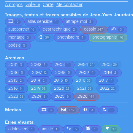
À propos
Galerie
Carte
Me contacter
Images, textes et traces sensibles de Jean-Yves Jourdain
🎞️
atlas sensible
attrape-moi
3
4
2
✍️
autoportrait
c'est technique
dessin
16
2
247
3
🎨
montage
phothistoire
photographie
3
39
4
176
poésie
5
Archives
2001
2002
2003
2004
2005
5
1
1
24
26
2006
2007
2008
2009
2010
5
12
5
4
2
2013
2014
2015
2016
2017
2
2
15
33
14
2018
2019
2020
2021
2022
14
58
22
33
22
2023
2024
2025
2026
23
8
6
144
Medias
🎞️
🖼️
🔊
📝
3
459
3
11
Êtres vivants
🐾
🕷️
🌳
adolescent
adulte
1
1
5
1
37