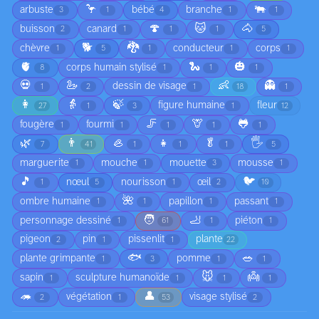
🦩
🐃
arbuste
bébé
branche
3
1
4
1
1
🍄
🐱
🐴
buisson
canard
2
1
1
1
5
🐕
🐉
chèvre
conducteur
corps
1
5
1
1
1
🫀
🐍
🎃
corps humain stylisé
8
1
1
1
💀
🦢
👶
👻
dessin de visage
1
2
1
18
1
👩
👵
🍃
figure humaine
fleur
27
1
3
1
12
🦵
🦒
🐸
fougère
fourmi
1
1
1
1
1
🌿
👨
🦪
👧
🥬
🖐️
7
41
1
1
1
5
marguerite
mouche
mouette
mousse
1
1
3
1
🎵
🐦
nœul
nourisson
œil
1
5
1
2
10
🌺
ombre humaine
papillon
passant
1
1
1
1
🧑
🦶
personnage dessiné
piéton
1
61
1
1
pigeon
pin
pissenlit
plante
2
1
1
22
🐟
🥗
plante grimpante
pomme
1
3
1
1
🐭
👼
sapin
sculpture humanoïde
1
1
1
1
🦔
👤
végétation
visage stylisé
2
1
53
2