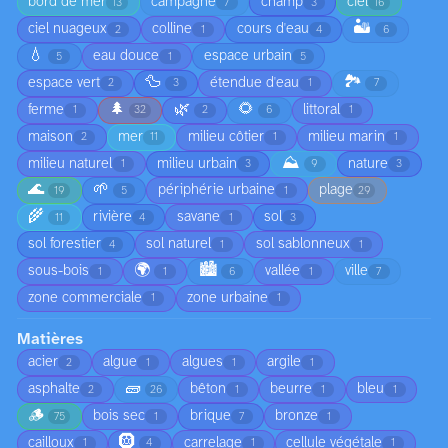
bord de mer
campagne
champ
ciel
13
7
3
16
🏜️
ciel nuageux
colline
cours d'eau
2
1
4
6
💧
eau douce
espace urbain
5
1
5
🦆
🏞️
espace vert
étendue d'eau
2
3
1
7
🌲
🌿
🌻
ferme
littoral
1
32
2
6
1
maison
mer
milieu côtier
milieu marin
2
11
1
1
⛰️
milieu naturel
milieu urbain
nature
1
3
9
3
🌊
🌱
périphérie urbaine
plage
19
5
1
29
🌾
rivière
savane
sol
11
4
1
3
sol forestier
sol naturel
sol sablonneux
4
1
1
🌍
🏙️
sous-bois
vallée
ville
1
1
6
1
7
zone commerciale
zone urbaine
1
1
Matières
acier
algue
algues
argile
2
1
1
1
🧱
asphalte
bêton
beurre
bleu
2
26
1
1
1
🪵
bois sec
brique
bronze
75
1
7
1
🛞
cailloux
carrelage
cellule végétale
1
4
1
1