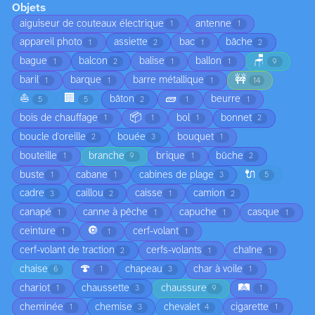
Objets
aiguiseur de couteaux électrique
antenne
1
1
appareil photo
assiette
bac
bâche
1
2
1
2
🪑
bague
balcon
balise
ballon
1
2
1
1
9
🚧
baril
barque
barre métallique
1
1
1
14
⛵
🏢
🧱
bâton
beurre
5
5
2
1
1
📦
bois de chauffage
bol
bonnet
1
1
1
2
boucle d'oreille
bouée
bouquet
2
3
1
bouteille
branche
brique
bûche
1
9
1
2
🔌
buste
cabane
cabines de plage
1
1
3
5
cadre
caillou
caisse
camion
3
2
1
2
canapé
canne à pêche
capuche
casque
1
1
1
1
🔘
ceinture
cerf-volant
1
1
1
cerf-volant de traction
cerfs-volants
chaîne
2
1
1
🍄
chaise
chapeau
char à voile
6
1
3
1
🛤️
chariot
chaussette
chaussure
1
3
9
1
cheminée
chemise
chevalet
cigarette
1
3
4
1