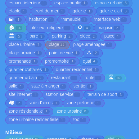
espace intérieur
espace public
espace urbain
1
1
5
étable
front de mer
galerie
galerie d'art
1
1
1
3
🚉
habitation
immeuble
interface web
1
1
1
1
🏠
🌻
intérieur religieux
magasin
14
1
4
2
🏛️
parc
parking
pièce
place
5
3
2
2
1
place urbaine
plage
plage aménagée
1
28
1
⚓
plage urbaine
point de vue
1
1
2
promenade
promontoire
quai
1
1
4
quartier d'affaires
quartier résidentiel
3
1
🛣️
quartier urbain
restaurant
route
2
1
1
10
salle
salle à manger
sentier
1
1
1
site internet
station-service
terrain de sport
1
1
3
🏘️
voie d’accès
zone piétonne
2
1
1
zone résidentielle
zone urbaine
1
8
zone urbaine résidentielle
zoo
1
1
Milieux