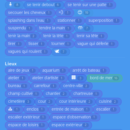
🧍
se tenir debout
se tenir sur une patte
8
6
1
💨
😊
secouer les cheveux
1
1
10
splashing dans l'eau
stationner
superposition
1
1
1
🤲
suspendu
tendre la main
1
1
7
tenir la main
tenir la tête
tenir sa tête
2
1
1
tirer
tisser
tourner
vague qui déferle
1
1
1
1
🕊️
vagues qui roulent
1
7
Lieux
aire de jeux
aquarium
arrêt de bateau
1
1
1
🏢
atelier
atelier d'artiste
bord de mer
1
1
3
16
bureau
carrefour
centre-ville
1
1
2
champ cultivé
chantier
chartreuse
1
2
1
cimetière
cour
cour intérieure
cuisine
3
2
2
2
⛪
enclos
entrée de maison
escalier
1
1
1
1
escalier extérieur
espace d'observation
1
1
espace de loisirs
espace extérieur
1
2