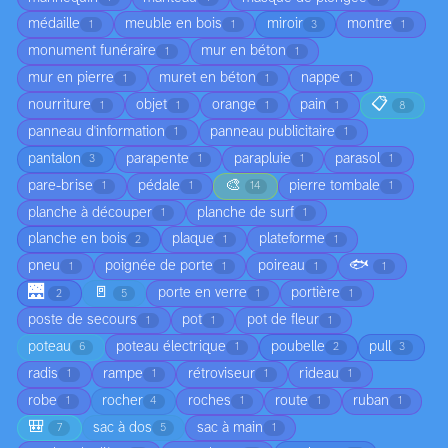
médaille
meuble en bois
miroir
montre
1
1
3
1
monument funéraire
mur en béton
1
1
mur en pierre
muret en béton
nappe
1
1
1
📋
nourriture
objet
orange
pain
1
1
1
1
8
panneau d'information
panneau publicitaire
1
1
pantalon
parapente
parapluie
parasol
3
1
1
1
🎨
pare-brise
pédale
pierre tombale
1
1
14
1
planche à découper
planche de surf
1
1
planche en bois
plaque
plateforme
2
1
1
🐟
pneu
poignée de porte
poireau
1
1
1
1
🌉
🚪
porte en verre
portière
2
5
1
1
poste de secours
pot
pot de fleur
1
1
1
poteau
poteau électrique
poubelle
pull
6
1
2
3
radis
rampe
rétroviseur
rideau
1
1
1
1
robe
rocher
roches
route
ruban
1
4
1
1
1
🎒
sac à dos
sac à main
7
5
1