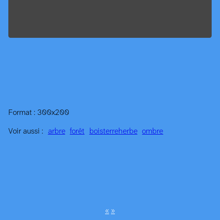
Format : 300x200
Voir aussi :
arbre
forêt
bois
terre
herbe
ombre
«
»