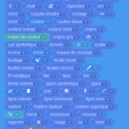
🏺
💇
chair
cigarettes
cire
5
1
5
1
9
🪢
citron
coquille d'huître
cordage
1
1
1
1
coton
couleur
couleur bleue
1
20
2
couleur orange
couleur verte
crayon
1
1
2
👜
crayon de couleur
crayon gris
81
1
2
💧
cuir synthétique
donnée
écaille
1
1
34
1
écorce
encre
espace de stockage
8
16
1
🍃
feuillage
feuille morte
1
14
1
🖊️
feuilles mortes
feuilles sèches
1
1
25
fil métallique
filet
fleur
foin
1
1
1
1
forme colorée
gazon synthétique
glace
1
1
1
🌿
🛢️
🧶
🥬
📏
jean
15
6
1
1
1
4
ligne colorée
ligne lumineuse
ligne noire
1
1
4
marbre
matière épaisse
matière organique
2
1
1
🔩
miroir
moisissure
mousse
58
2
1
2
❄️
nageoire
nuage
os
osier
1
1
2
1
1