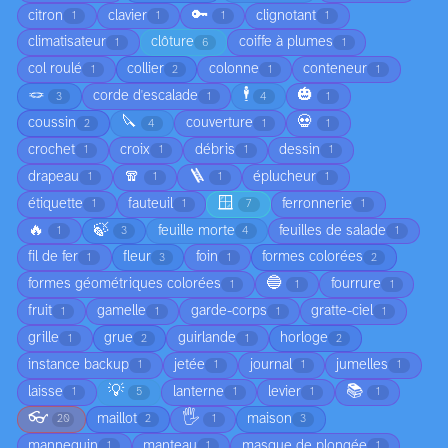
🔑
citron
clavier
clignotant
1
1
1
1
climatisateur
clôture
coiffe à plumes
1
6
1
col roulé
collier
colonne
conteneur
1
2
1
1
🪢
🕴️
🎃
corde d'escalade
3
1
4
1
🔪
💀
coussin
couverture
2
4
1
1
crochet
croix
débris
dessin
1
1
1
1
🧣
🪜
drapeau
éplucheur
1
1
1
1
🪟
étiquette
fauteuil
ferronnerie
1
1
7
1
🔥
🍃
feuille morte
feuilles de salade
1
3
4
1
fil de fer
fleur
foin
formes colorées
1
3
1
2
🔵
formes géométriques colorées
fourrure
1
1
1
fruit
gamelle
garde-corps
gratte-ciel
1
1
1
1
grille
grue
guirlande
horloge
1
2
1
2
instance backup
jetée
journal
jumelles
1
1
1
1
💡
📚
laisse
lanterne
levier
1
5
1
1
1
👓
🖐️
maillot
maison
20
2
1
3
mannequin
manteau
masque de plongée
1
1
1