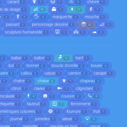
🍄
🐱
🐴
canard
chèvre
1
1
1
5
1
👶
👻
👩
👵
in de visage
1
18
1
27
1

🥬
🖐️
marguerite
mouche
1
1
5
1
1
🧑
🦶
passant
personnage dessiné
1
1
61
1
🐭
👼
🦔
sculpture humanoïde
1
1
1
2
🪑
balise
ballon
baril
2
1
1
9
1
bol
bonnet
boucle d'oreille
bouée
1
2
2
3
cadre
caillou
caisse
camion
canapé
3
2
1
2
1
🍄
s
chaîne
chaise
chapeau
1
1
6
1
3
🔑
citron
clavier
clignotant
1
1
1
1
1
🕴️
🎃
🔪
escalade
coussin
1
4
1
2
4
🪟
étiquette
fauteuil
ferronnerie
1
1
7
1
🔵
ométriques colorées
fourrure
fruit
1
1
1
1
💡
journal
jumelles
laisse
1
1
1
1
5
ongée
médaille
meuble en bois
miroir
1
1
1
3