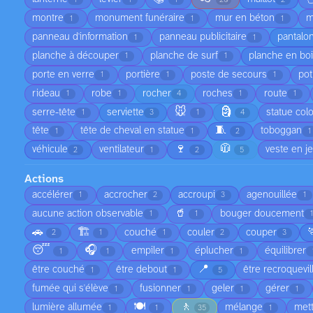
montre
monument funéraire
mur en béton
m
1
1
1
panneau d'information
panneau publicitaire
pantalo
1
1
planche à découper
planche de surf
planche en bo
1
1
porte en verre
portière
poste de secours
pot
1
1
1
rideau
robe
rocher
roches
route
1
1
4
1
1
🐭
🗿
serre-tête
serviette
statue col
1
3
1
4
🧵
tête
tête de cheval en statue
toboggan
1
1
2
1
🍷
🧥
véhicule
ventilateur
veste en j
2
1
2
5
Actions
accélérer
accrocher
accroupi
agenouillée
1
2
3
1
🥤
aucune action observable
bouger doucement
1
1
1
🚗
🏗️
couché
couler
couper
2
1
1
2
3
😴
🎧
empiler
éplucher
équilibrer
1
1
1
1
📍
être couché
être debout
être recroquevil
1
1
5
fumée qui s'élève
fusionner
geler
gérer
1
1
1
1
🍽️
🚶
lumière allumée
mélange
met
1
1
35
1