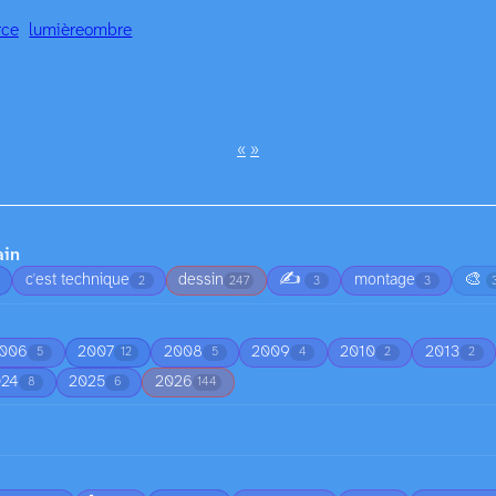
rce
lumière
ombre
«
»
ain
✍️
🎨
c'est technique
dessin
montage
2
247
3
3
006
2007
2008
2009
2010
2013
5
12
5
4
2
2
024
2025
2026
8
6
144