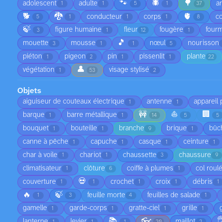
🐾
🕷️
🌳
adolescent
adulte
a
1
1
5
1
37
🐕
🐉
🫀
conducteur
corps
co
5
1
1
1
8
🍃
figure humaine
fleur
fougère
fourm
3
1
12
1
🎵
mouette
mousse
nœul
nourisson
3
1
1
5
piéton
pigeon
pin
pissenlit
plante
1
2
1
1
22
👤
végétation
visage stylisé
1
53
2
Objets
aiguiseur de couteaux électrique
antenne
appareil
1
1
🚧
⛵
🏢
barque
barre métallique
1
1
14
5
5
bouquet
bouteille
branche
brique
bûc
1
1
9
1
canne à pêche
capuche
casque
ceinture
1
1
1
1
char à voile
chariot
chaussette
chaussure
1
1
3
9
climatisateur
clôture
coiffe à plumes
col roul
1
6
1
💀
couverture
crochet
croix
débris
1
1
1
1
1
🔥
🍃
feuille morte
feuilles de salade
1
3
4
1
gamelle
garde-corps
gratte-ciel
grille
1
1
1
1
📚
👓

lanterne
levier
maillot
1
1
1
20
2