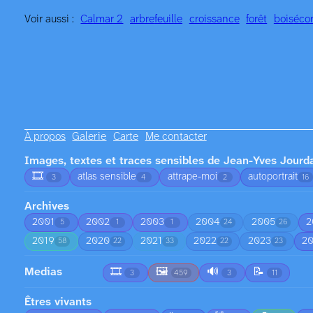
Voir aussi :
Calmar 2
arbre
feuille
croissance
forêt
bois
éco
À propos
Galerie
Carte
Me contacter
Images, textes et traces sensibles de Jean-Yves Jourd
🎞️
atlas sensible
attrape-moi
autoportrait
3
4
2
16
Archives
2001
2002
2003
2004
2005
2
5
1
1
24
26
2019
2020
2021
2022
2023
2
58
22
33
22
23
Medias
🎞️
🖼️
🔊
📝
3
459
3
11
Êtres vivants