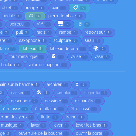
📋
objet
orange
pain
1
1
1
8
🎨
pédale
pierre tombale
1
14
1
🐟
🌉
🚪
poireau
1
1
2
5
le
pull
radis
rampe
rétroviseur
2
3
1
1
1
ère
saxophone
sculpture
seau
1
1
3
1
🌍
table
tableau
tableau de bord
4
11
1
2
🚆
tour métallique
valise
vase
1
1
2
3
 backup
volume snapshot
1
1
⏳
main sur la hanche
archiver
1
1
2
🎤
casser
circuler
clignoter
2
1
1
1
1
descendre
dessiner
disparaître
2
2
1
1
être assis
être attaché
être cassé
8
1
1
fermer les yeux
flotter
freiner
1
3
1
a musique
laver
lever
lever les bras
1
1
1
1
age
ouverture de la bouche
ouvrir la porte
2
1
1