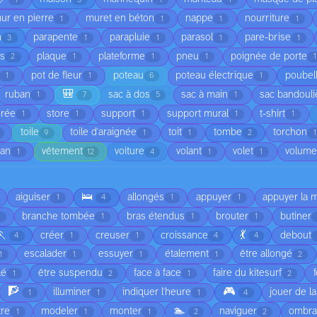
ur en pierre
muret en béton
nappe
nourriture
1
1
1
1
n
parapente
parapluie
parasol
pare-brise
3
1
1
1
1
is
plaque
plateforme
pneu
poignée de porte
2
1
1
1
1
pot de fleur
poteau
poteau électrique
poubel
1
1
6
1
🎒
ruban
sac à dos
sac à main
sac bandouli
1
7
5
1
orée
store
support
support mural
t-shirt
1
1
1
1
1
toile
toile d'araignée
toit
tombe
torchon
9
1
1
2
1
ean
vêtement
voiture
volant
volet
volume
1
12
4
1
1
🛌
aiguiser
allongés
appuyer
appuyer la 
1
4
1
1
branche tombée
bras étendus
brouter
butiner
1
1
1
🏃
💃
créer
creuser
croissance
debout
4
1
1
4
4
escalader
essuyer
étalement
être allongé
1
1
1
1
2
lé
être suspendu
face à face
faire du kitesurf
1
2
1
2
🧗
🎮
illuminer
indiquer l'heure
jouer de l
1
1
1
4
🏊
tre
modeler
monter
naviguer
ombr
1
1
1
2
2