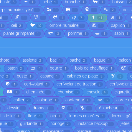
🦩
🐃
rbuste
bébé
branche
buisson
3
1
4
1
1
2
🐍
🎃
💀
🦢
rps humain stylisé
dess
1
1
1
1
2
🦵
🦒
🐸
🌿
👨
🦪

i
1
1
1
1
7
41
1
🐦
🌺
œil
ombre humaine
papillon
1
2
10
1
1
1
🐟
🥗
plante grimpante
pomme
sapin
1
3
1
1
1
 photo
assiette
bac
bâche
bague
balcon
1
2
1
2
1
🧱
📦
bâton
beurre
bois de chauffage
2
1
1
1
1
🔌
he
buste
cabane
cabines de plage
2
1
1
3
5
🔘
cerf-volant
cerf-volant de traction
cerfs-volant
1
1
2
🛤️
cheminée
chemise
chevalet
cigarette
1
1
3
4
🪢
é
collier
colonne
conteneur
corde d'
1
2
1
1
3
🧣
🪜
dessin
drapeau
éplucheur
1
1
1
1
1
fil de fer
fleur
foin
formes colorées
formes gé
1
3
1
2
grue
guirlande
horloge
instance backup
jetée
2
1
2
1
️
maison
mannequin
manteau
masque de pl
1
3
1
1