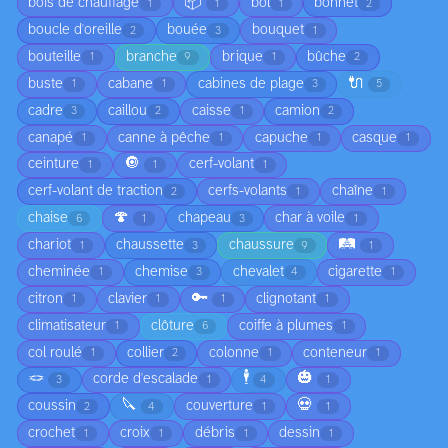
📦
bois de chauffage
bol
bonnet
1
1
1
2
boucle d'oreille
bouée
bouquet
2
3
1
bouteille
branche
brique
bûche
1
9
1
2
🔌
buste
cabane
cabines de plage
1
1
3
5
cadre
caillou
caisse
camion
3
2
1
2
canapé
canne à pêche
capuche
casque
1
1
1
1
🔘
ceinture
cerf-volant
1
1
1
cerf-volant de traction
cerfs-volants
chaîne
2
1
1
🍄
chaise
chapeau
char à voile
6
1
3
1
🛤️
chariot
chaussette
chaussure
1
3
9
1
cheminée
chemise
chevalet
cigarette
1
3
4
1
🔑
citron
clavier
clignotant
1
1
1
1
climatisateur
clôture
coiffe à plumes
1
6
1
col roulé
collier
colonne
conteneur
1
2
1
1
🪢
🕴️
🎃
corde d'escalade
3
1
4
1
🔪
💀
coussin
couverture
2
4
1
1
crochet
croix
débris
dessin
1
1
1
1