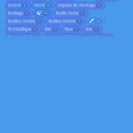
écorce
encre
espace de stockage
8
16
1
🍃
feuillage
feuille morte
1
14
1
🖊️
feuilles mortes
feuilles sèches
1
1
25
fil métallique
filet
fleur
foin
1
1
1
1
forme colorée
gazon synthétique
glace
1
1
1
🌿
🛢️
🧶
🥬
📏
jean
15
6
1
1
1
4
ligne colorée
ligne lumineuse
ligne noire
1
1
4
marbre
matière épaisse
matière organique
2
1
1
🔩
miroir
moisissure
mousse
58
2
1
2
❄️
nageoire
nuage
os
osier
1
1
2
1
1
📄
pain
papier mâché
pastel
1
145
1
15
🧴
pastels
peau d'orange
peau de fruit
3
25
1
2
🎨
peinture à l'huile
peinture acrylique
80
8
2
peinture épaisse
peinture numérique
pétale
1
4
3
🌸
🪨
♻️
plante
plâtre
1
17
6
11
2
🪶
plomb
plume
plumes
poil
1
5
3
8
4