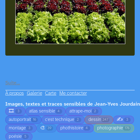
Suite…
À propos
Galerie
Carte
Me contacter
Images, textes et traces sensibles de Jean-Yves Jourdain
🎞️
atlas sensible
attrape-moi
3
4
2
✍️
autoportrait
c'est technique
dessin
16
2
247
3
🎨
montage
phothistoire
photographie
3
39
4
176
poésie
5