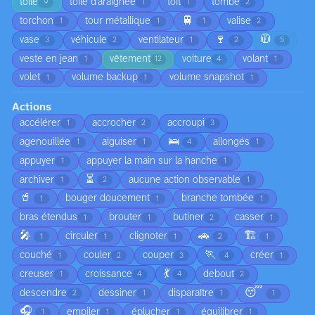
toile
toile d'araignée
toit
tombe
9
1
1
2
🚆
torchon
tour métallique
valise
1
1
1
2
🍷
🧥
vase
véhicule
ventilateur
3
2
1
2
5
veste en jean
vêtement
voiture
volant
1
12
4
1
volet
volume backup
volume snapshot
1
1
1
Actions
accélérer
accrocher
accroupi
1
2
3
🛌
agenouillée
aiguiser
allongés
1
1
4
1
appuyer
appuyer la main sur la hanche
1
1
⏳
archiver
aucune action observable
1
2
1
🥤
bouger doucement
branche tombée
1
1
1
bras étendus
brouter
butiner
casser
1
1
2
1
🎤
🚗
🏗️
circuler
clignoter
1
1
1
2
1
🏃
couché
couler
couper
créer
1
2
3
4
1
💃
creuser
croissance
debout
1
4
4
2
😴
descendre
dessiner
disparaître
2
1
1
1
🎧
empiler
éplucher
équilibrer
1
1
1
1