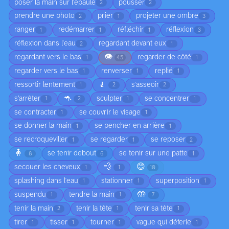
poser la main sur l'épaule
pousser
2
2
prendre une photo
prier
projeter une ombre
2
1
3
ranger
redémarrer
réfléchir
réflexion
1
1
1
3
réflexion dans l'eau
regardant devant eux
2
1
👁️
regardant vers le bas
regarder de côté
1
45
1
regarder vers le bas
renverser
replié
1
1
1
🧎
ressortir lentement
s'asseoir
1
2
2
🦘
s’arrêter
sculpter
se concentrer
1
2
1
1
se contracter
se couvrir le visage
1
1
se donner la main
se pencher en arrière
1
1
se recroqueviller
se regarder
se reposer
1
1
2
🧍
se tenir debout
se tenir sur une patte
8
6
1
💨
😊
secouer les cheveux
1
1
10
splashing dans l'eau
stationner
superposition
1
1
1
🤲
suspendu
tendre la main
1
1
7
tenir la main
tenir la tête
tenir sa tête
2
1
1
tirer
tisser
tourner
vague qui déferle
1
1
1
1