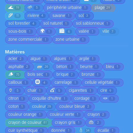
🌊
🌱
périphérie urbaine
plage
19
5
1
29
🌾
rivière
savane
sol
11
4
1
3
sol forestier
sol naturel
sol sablonneux
4
1
1
🌍
🏙️
sous-bois
vallée
ville
1
1
6
1
7
zone commerciale
zone urbaine
1
1
Matières
acier
algue
algues
argile
2
1
1
1
🧱
asphalte
bêton
beurre
bleu
2
26
1
1
1
🪵
bois sec
brique
bronze
75
1
7
1
🛞
cailloux
carrelage
cellule végétale
1
4
1
1
🏺
💇
chair
cigarettes
cire
5
1
5
1
9
🪢
citron
coquille d'huître
cordage
1
1
1
1
coton
couleur
couleur bleue
1
20
2
couleur orange
couleur verte
crayon
1
1
2
👜
crayon de couleur
crayon gris
81
1
2
💧
cuir synthétique
donnée
écaille
1
1
34
1