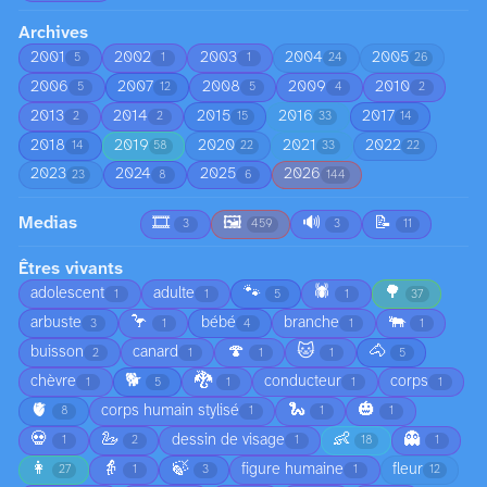
Archives
2001
2002
2003
2004
2005
5
1
1
24
26
2006
2007
2008
2009
2010
5
12
5
4
2
2013
2014
2015
2016
2017
2
2
15
33
14
2018
2019
2020
2021
2022
14
58
22
33
22
2023
2024
2025
2026
23
8
6
144
Medias
🎞️
🖼️
🔊
📝
3
459
3
11
Êtres vivants
🐾
🕷️
🌳
adolescent
adulte
1
1
5
1
37
🦩
🐃
arbuste
bébé
branche
3
1
4
1
1
🍄
🐱
🐴
buisson
canard
2
1
1
1
5
🐕
🐉
chèvre
conducteur
corps
1
5
1
1
1
🫀
🐍
🎃
corps humain stylisé
8
1
1
1
💀
🦢
👶
👻
dessin de visage
1
2
1
18
1
👩
👵
🍃
figure humaine
fleur
27
1
3
1
12