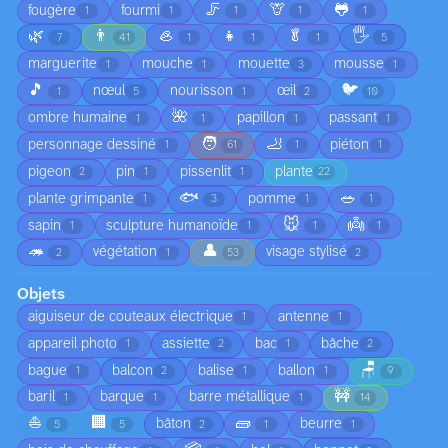
🦵
🦒
🐸
fougère
fourmi
1
1
1
1
1
🌿
👨
🦪
👧
🥬
🖐️
7
41
1
1
1
5
marguerite
mouche
mouette
mousse
1
1
3
1
🎵
🐦
nœul
nourisson
œil
1
5
1
2
10
🌺
ombre humaine
papillon
passant
1
1
1
1
🧑
🦶
personnage dessiné
piéton
1
61
1
1
pigeon
pin
pissenlit
plante
2
1
1
22
🐟
🥗
plante grimpante
pomme
1
3
1
1
🐭
👼
sapin
sculpture humanoïde
1
1
1
1
🦔
👤
végétation
visage stylisé
2
1
53
2
Objets
aiguiseur de couteaux électrique
antenne
1
1
appareil photo
assiette
bac
bâche
1
2
1
2
🪑
bague
balcon
balise
ballon
1
2
1
1
9
🚧
baril
barque
barre métallique
1
1
1
14
⛵
🏢
🧱
bâton
beurre
5
5
2
1
1