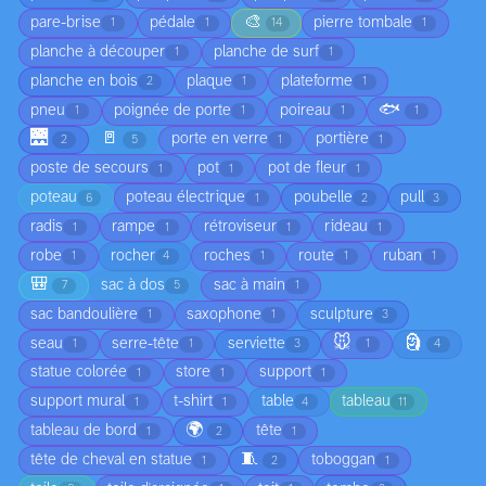
🎨
pare-brise
pédale
pierre tombale
1
1
14
1
planche à découper
planche de surf
1
1
planche en bois
plaque
plateforme
2
1
1
🐟
pneu
poignée de porte
poireau
1
1
1
1
🌉
🚪
porte en verre
portière
2
5
1
1
poste de secours
pot
pot de fleur
1
1
1
poteau
poteau électrique
poubelle
pull
6
1
2
3
radis
rampe
rétroviseur
rideau
1
1
1
1
robe
rocher
roches
route
ruban
1
4
1
1
1
🎒
sac à dos
sac à main
7
5
1
sac bandoulière
saxophone
sculpture
1
1
3
🐭
🗿
seau
serre-tête
serviette
1
1
3
1
4
statue colorée
store
support
1
1
1
support mural
t-shirt
table
tableau
1
1
4
11
🌍
tableau de bord
tête
1
2
1
🧵
tête de cheval en statue
toboggan
1
2
1