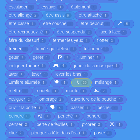
escalader
essuyer
étalement
1
1
1
être allongé
être assis
être attaché
2
8
1
📍
être cassé
être couché
être debout
1
1
1
5
être recroquevillé
être suspendu
face à face
1
2
1
faire du kitesurf
fermer les yeux
flotter
2
1
3
freiner
fumée qui s'élève
fusionner
1
1
1
🧗
geler
gérer
illuminer
1
1
1
1
🎮
indiquer l'heure
jouer de la musique
1
4
1
laver
lever
lever les bras
1
1
1
🍽️
🚶
lumière allumée
mélange
1
1
35
1
🏊
mettre
modeler
monter
1
1
1
2
naviguer
ombrage
ouverture de la bouche
2
2
1
🗣️
ouvrir la porte
passer
pêcher
1
4
1
1
🎨
peindre
penché
pendre
11
1
1
1
😢
penser
perte de feuilles
picorer
2
1
2
1
plier
plonger la tête dans l'eau
poser
2
1
4