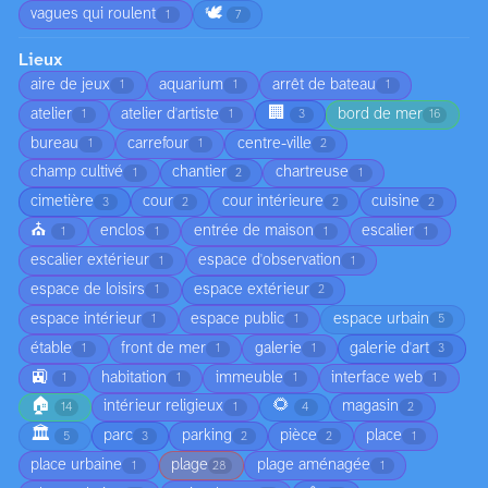
🕊️
vagues qui roulent
1
7
Lieux
aire de jeux
aquarium
arrêt de bateau
1
1
1
🏢
atelier
atelier d'artiste
bord de mer
1
1
3
16
bureau
carrefour
centre-ville
1
1
2
champ cultivé
chantier
chartreuse
1
2
1
cimetière
cour
cour intérieure
cuisine
3
2
2
2
⛪
enclos
entrée de maison
escalier
1
1
1
1
escalier extérieur
espace d'observation
1
1
espace de loisirs
espace extérieur
1
2
espace intérieur
espace public
espace urbain
1
1
5
étable
front de mer
galerie
galerie d'art
1
1
1
3
🚉
habitation
immeuble
interface web
1
1
1
1
🏠
🌻
intérieur religieux
magasin
14
1
4
2
🏛️
parc
parking
pièce
place
5
3
2
2
1
place urbaine
plage
plage aménagée
1
28
1