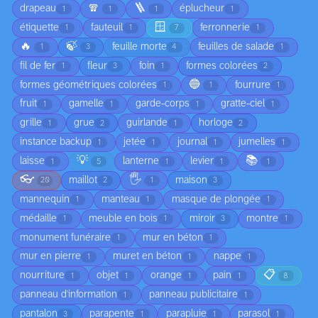
🧣
🪜
drapeau
éplucheur
1
1
1
1
🪟
étiquette
fauteuil
ferronnerie
1
1
7
1
🔥
🍃
feuille morte
feuilles de salade
1
3
4
1
fil de fer
fleur
foin
formes colorées
1
3
1
2
🔵
formes géométriques colorées
fourrure
1
1
1
fruit
gamelle
garde-corps
gratte-ciel
1
1
1
1
grille
grue
guirlande
horloge
1
2
1
2
instance backup
jetée
journal
jumelles
1
1
1
1
💡
📚
laisse
lanterne
levier
1
5
1
1
1
👓
🖐️
maillot
maison
20
2
1
3
mannequin
manteau
masque de plongée
1
1
1
médaille
meuble en bois
miroir
montre
1
1
3
1
monument funéraire
mur en béton
1
1
mur en pierre
muret en béton
nappe
1
1
1
📋
nourriture
objet
orange
pain
1
1
1
1
8
panneau d'information
panneau publicitaire
1
1
pantalon
parapente
parapluie
parasol
3
1
1
1