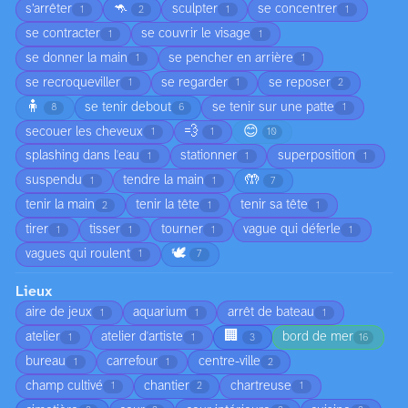
🦘
s’arrêter
sculpter
se concentrer
1
2
1
1
se contracter
se couvrir le visage
1
1
se donner la main
se pencher en arrière
1
1
se recroqueviller
se regarder
se reposer
1
1
2
🧍
se tenir debout
se tenir sur une patte
8
6
1
💨
😊
secouer les cheveux
1
1
10
splashing dans l'eau
stationner
superposition
1
1
1
🤲
suspendu
tendre la main
1
1
7
tenir la main
tenir la tête
tenir sa tête
2
1
1
tirer
tisser
tourner
vague qui déferle
1
1
1
1
🕊️
vagues qui roulent
1
7
Lieux
aire de jeux
aquarium
arrêt de bateau
1
1
1
🏢
atelier
atelier d'artiste
bord de mer
1
1
3
16
bureau
carrefour
centre-ville
1
1
2
champ cultivé
chantier
chartreuse
1
2
1