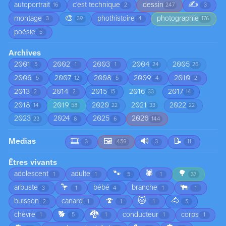
✍️
autoportrait
c'est technique
dessin
16
2
247
3
🎨
montage
phothistoire
photographie
3
39
4
176
poésie
5
Archives
2001
2002
2003
2004
2005
5
1
1
24
26
2006
2007
2008
2009
2010
5
12
5
4
2
2013
2014
2015
2016
2017
2
2
15
33
14
2018
2019
2020
2021
2022
14
58
22
33
22
2023
2024
2025
2026
23
8
6
144
Medias
🎞️
🖼️
🔊
📝
3
459
3
11
Êtres vivants
🐾
🕷️
🌳
adolescent
adulte
1
1
5
1
37
🦩
🐃
arbuste
bébé
branche
3
1
4
1
1
🍄
🐱
🐴
buisson
canard
2
1
1
1
5
🐕
🐉
chèvre
conducteur
corps
1
5
1
1
1