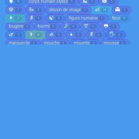
🫀
🐍
🎃
corps humain stylisé
8
1
1
1
💀
🦢
👶
👻
dessin de visage
1
2
1
18
1
👩
👵
🍃
figure humaine
fleur
27
1
3
1
12
🦵
🦒
🐸
fougère
fourmi
1
1
1
1
1
🌿
👨
🦪
👧
🥬
🖐️
7
41
1
1
1
5
marguerite
mouche
mouette
mousse
1
1
3
1
🎵
🐦
nœul
nourisson
œil
1
5
1
2
10
🌺
ombre humaine
papillon
passant
1
1
1
1
🧑
🦶
personnage dessiné
piéton
1
61
1
1
pigeon
pin
pissenlit
plante
2
1
1
22
🐟
🥗
plante grimpante
pomme
1
3
1
1
🐭
👼
sapin
sculpture humanoïde
1
1
1
1
🦔
👤
végétation
visage stylisé
2
1
53
2
Objets
aiguiseur de couteaux électrique
antenne
1
1
appareil photo
assiette
bac
bâche
1
2
1
2
🪑
bague
balcon
balise
ballon
1
2
1
1
9