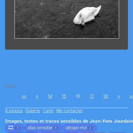
Suite…
««
«
14
15
16
17
18
»
»
À propos
Galerie
Carte
Me contacter
Images, textes et traces sensibles de Jean-Yves Jourdain
🎞️
atlas sensible
attrape-moi
3
4
2