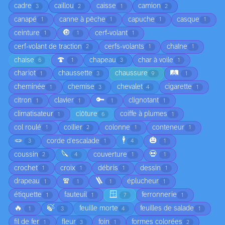
cadre
caillou
caisse
camion
3
2
1
2
canapé
canne à pêche
capuche
casque
1
1
1
1
🔘
ceinture
cerf-volant
1
1
1
cerf-volant de traction
cerfs-volants
chaîne
2
1
1
🍄
chaise
chapeau
char à voile
6
1
3
1
🛤️
chariot
chaussette
chaussure
1
3
9
1
cheminée
chemise
chevalet
cigarette
1
3
4
1
🔑
citron
clavier
clignotant
1
1
1
1
climatisateur
clôture
coiffe à plumes
1
6
1
col roulé
collier
colonne
conteneur
1
2
1
1
🪢
🕴️
🎃
corde d'escalade
3
1
4
1
🔪
💀
coussin
couverture
2
4
1
1
crochet
croix
débris
dessin
1
1
1
1
🧣
🪜
drapeau
éplucheur
1
1
1
1
🪟
étiquette
fauteuil
ferronnerie
1
1
7
1
🔥
🍃
feuille morte
feuilles de salade
1
3
4
1
fil de fer
fleur
foin
formes colorées
1
3
1
2