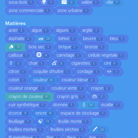
🌍
🏙️
sous-bois
vallée
ville
1
1
6
1
7
zone commerciale
zone urbaine
1
1
Matières
acier
algue
algues
argile
2
1
1
1
🧱
asphalte
bêton
beurre
bleu
2
26
1
1
1
🪵
bois sec
brique
bronze
75
1
7
1
🛞
cailloux
carrelage
cellule végétale
1
4
1
1
🏺
💇
chair
cigarettes
cire
5
1
5
1
9
🪢
citron
coquille d'huître
cordage
1
1
1
1
coton
couleur
couleur bleue
1
20
2
couleur orange
couleur verte
crayon
1
1
2
👜
crayon de couleur
crayon gris
81
1
2
💧
cuir synthétique
donnée
écaille
1
1
34
1
écorce
encre
espace de stockage
8
16
1
🍃
feuillage
feuille morte
1
14
1
🖊️
feuilles mortes
feuilles sèches
1
1
25