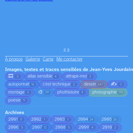
«
»
À propos
Galerie
Carte
Me contacter
Images, textes et traces sensibles de Jean-Yves Jourdain
🎞️
atlas sensible
attrape-moi
3
4
2
✍️
autoportrait
c'est technique
dessin
16
2
247
3
🎨
montage
phothistoire
photographie
3
39
4
176
poésie
5
Archives
2001
2002
2003
2004
2005
5
1
1
24
26
2006
2007
2008
2009
2010
5
12
5
4
2