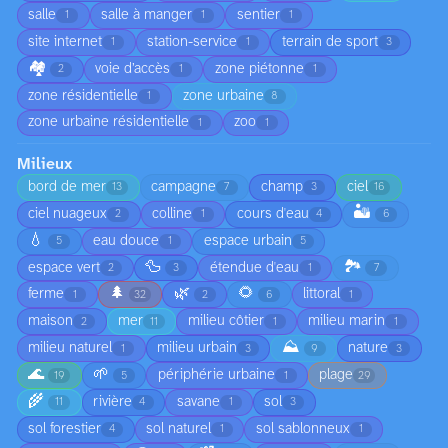
salle
salle à manger
sentier
1
1
1
site internet
station-service
terrain de sport
1
1
3
🏘️
voie d’accès
zone piétonne
2
1
1
zone résidentielle
zone urbaine
1
8
zone urbaine résidentielle
zoo
1
1
Milieux
bord de mer
campagne
champ
ciel
13
7
3
16
🏜️
ciel nuageux
colline
cours d'eau
2
1
4
6
💧
eau douce
espace urbain
5
1
5
🦆
🏞️
espace vert
étendue d'eau
2
3
1
7
🌲
🌿
🌻
ferme
littoral
1
32
2
6
1
maison
mer
milieu côtier
milieu marin
2
11
1
1
⛰️
milieu naturel
milieu urbain
nature
1
3
9
3
🌊
🌱
périphérie urbaine
plage
19
5
1
29
🌾
rivière
savane
sol
11
4
1
3
sol forestier
sol naturel
sol sablonneux
4
1
1