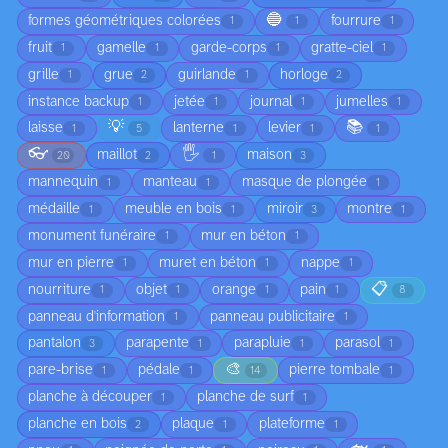
🔵
formes géométriques colorées
fourrure
1
1
1
fruit
gamelle
garde-corps
gratte-ciel
1
1
1
1
grille
grue
guirlande
horloge
1
2
1
2
instance backup
jetée
journal
jumelles
1
1
1
1
💡
📚
laisse
lanterne
levier
1
5
1
1
1
👓
🖐️
maillot
maison
20
2
1
3
mannequin
manteau
masque de plongée
1
1
1
médaille
meuble en bois
miroir
montre
1
1
3
1
monument funéraire
mur en béton
1
1
mur en pierre
muret en béton
nappe
1
1
1
📋
nourriture
objet
orange
pain
1
1
1
1
8
panneau d'information
panneau publicitaire
1
1
pantalon
parapente
parapluie
parasol
3
1
1
1
🎨
pare-brise
pédale
pierre tombale
1
1
14
1
planche à découper
planche de surf
1
1
planche en bois
plaque
plateforme
2
1
1