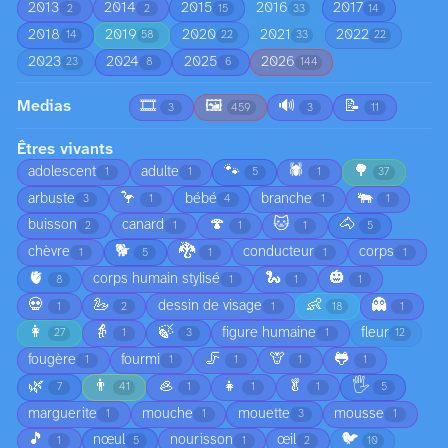
2013
2014
2015
2016
2017
2
2
15
33
14
2018
2019
2020
2021
2022
14
58
22
33
22
2023
2024
2025
2026
23
8
6
144
Medias
🎞️
🖼️
🔊
📝
3
459
3
11
Êtres vivants
🐾
🕷️
🌳
adolescent
adulte
1
1
5
1
37
🦩
🐃
arbuste
bébé
branche
3
1
4
1
1
🍄
🐱
🐴
buisson
canard
2
1
1
1
5
🐕
🐉
chèvre
conducteur
corps
1
5
1
1
1
🫀
🐍
🎃
corps humain stylisé
8
1
1
1
💀
🦢
👶
👻
dessin de visage
1
2
1
18
1
👩
👵
🍃
figure humaine
fleur
27
1
3
1
12
🦵
🦒
🐸
fougère
fourmi
1
1
1
1
1
🌿
👨
🦪
👧
🥬
🖐️
7
41
1
1
1
5
marguerite
mouche
mouette
mousse
1
1
3
1
🎵
🐦
nœul
nourisson
œil
1
5
1
2
10