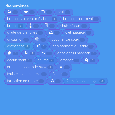
Phénomènes
🔮
❤️
🗂️
bruit
1
1
1
1
bruit de la caisse métallique
bruit de roulement
1
1
🌡️
🗓️
brume
chute d'arbre
3
1
1
1
🌅
chute de branches
ciel nuageux
1
1
1
😠
circulation
coucher de soleil
1
1
1
🍂
croissance
déplacement du sable
4
2
1
🏚️
🌀
🦟
écho dans l’habitacle
1
1
1
1
👣
écoulement
écume
émotion
1
2
1
1
☀️
empreintes dans le sable
1
1
feuilles mortes au sol
flotter
1
1
🧊
formation de dunes
formation de nuages
1
1
3
formation de vague
formation des nuages
gel
1
1
1
humidité
jeunesse
joie
légéreté
2
1
1
1
ligne colorée
lumière
marée
1
11
4
🔄
marée basse
moisissure
2
1
2