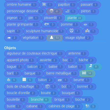
🌺
ombre humaine
papillon
passant
1
1
1
1
🧑
🦶
personnage dessiné
piéton
1
61
1
1
pigeon
pin
pissenlit
plante
2
1
1
22
🐟
🥗
plante grimpante
pomme
1
3
1
1
🐭
👼
sapin
sculpture humanoïde
1
1
1
1
🦔
👤
végétation
visage stylisé
2
1
53
2
Objets
aiguiseur de couteaux électrique
antenne
1
1
appareil photo
assiette
bac
bâche
1
2
1
2
🪑
bague
balcon
balise
ballon
1
2
1
1
9
🚧
baril
barque
barre métallique
1
1
1
14
⛵
🏢
🧱
bâton
beurre
5
5
2
1
1
📦
bois de chauffage
bol
bonnet
1
1
1
2
boucle d'oreille
bouée
bouquet
2
3
1
bouteille
branche
brique
bûche
1
9
1
2
🔌
buste
cabane
cabines de plage
1
1
3
5