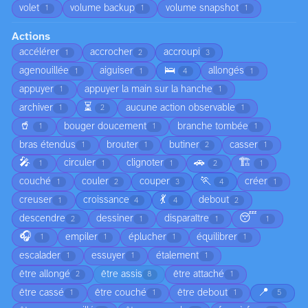
volet
volume backup
volume snapshot
1
1
1
Actions
accélérer
accrocher
accroupi
1
2
3
🛌
agenouillée
aiguiser
allongés
1
1
4
1
appuyer
appuyer la main sur la hanche
1
1
⏳
archiver
aucune action observable
1
2
1
🥤
bouger doucement
branche tombée
1
1
1
bras étendus
brouter
butiner
casser
1
1
2
1
🎤
🚗
🏗️
circuler
clignoter
1
1
1
2
1
🏃
couché
couler
couper
créer
1
2
3
4
1
💃
creuser
croissance
debout
1
4
4
2
😴
descendre
dessiner
disparaître
2
1
1
1
🎧
empiler
éplucher
équilibrer
1
1
1
1
escalader
essuyer
étalement
1
1
1
être allongé
être assis
être attaché
2
8
1
📍
être cassé
être couché
être debout
1
1
1
5