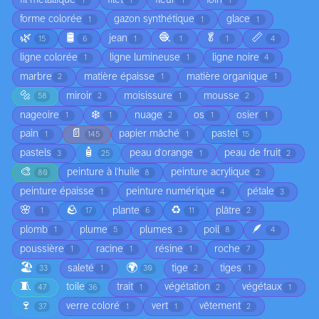
fil métallique
filet
fleur
foin
1
1
1
1
forme colorée
gazon synthétique
glace
1
1
1
🌿
🛢️
🧶
🥬
📏
jean
15
6
1
1
1
4
ligne colorée
ligne lumineuse
ligne noire
1
1
4
marbre
matière épaisse
matière organique
2
1
1
🔩
miroir
moisissure
mousse
58
2
1
2
❄️
nageoire
nuage
os
osier
1
1
2
1
1
📄
pain
papier mâché
pastel
1
145
1
15
🧴
pastels
peau d'orange
peau de fruit
3
25
1
2
🎨
peinture à l'huile
peinture acrylique
80
8
2
peinture épaisse
peinture numérique
pétale
1
4
3
🌸
🪨
♻️
plante
plâtre
1
17
6
11
2
🪶
plomb
plume
plumes
poil
1
5
3
8
4
poussière
racine
résine
roche
1
1
1
7
🏖️
🌍
saleté
tige
tiges
33
1
30
2
1
🧵
toile
trait
végétation
végétaux
47
36
1
2
1
🍷
verre coloré
vert
vêtement
37
1
1
2