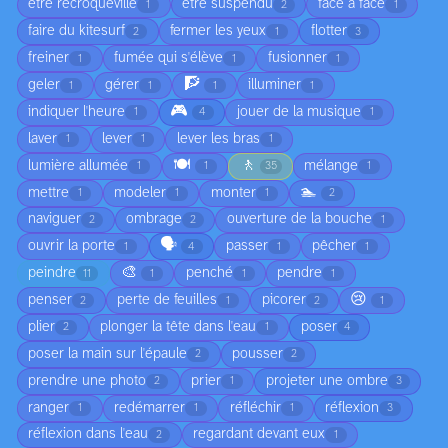
être recroquevillé
être suspendu
face à face
1
2
1
faire du kitesurf
fermer les yeux
flotter
2
1
3
freiner
fumée qui s'élève
fusionner
1
1
1
🧗
geler
gérer
illuminer
1
1
1
1
🎮
indiquer l'heure
jouer de la musique
1
4
1
laver
lever
lever les bras
1
1
1
🍽️
🚶
lumière allumée
mélange
1
1
35
1
🏊
mettre
modeler
monter
1
1
1
2
naviguer
ombrage
ouverture de la bouche
2
2
1
🗣️
ouvrir la porte
passer
pêcher
1
4
1
1
🎨
peindre
penché
pendre
11
1
1
1
😢
penser
perte de feuilles
picorer
2
1
2
1
plier
plonger la tête dans l'eau
poser
2
1
4
poser la main sur l'épaule
pousser
2
2
prendre une photo
prier
projeter une ombre
2
1
3
ranger
redémarrer
réfléchir
réflexion
1
1
1
3
réflexion dans l'eau
regardant devant eux
2
1