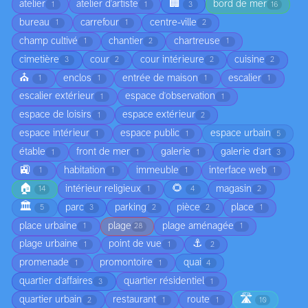
🏢
atelier
atelier d'artiste
bord de mer
1
1
3
16
bureau
carrefour
centre-ville
1
1
2
champ cultivé
chantier
chartreuse
1
2
1
cimetière
cour
cour intérieure
cuisine
3
2
2
2
⛪
enclos
entrée de maison
escalier
1
1
1
1
escalier extérieur
espace d'observation
1
1
espace de loisirs
espace extérieur
1
2
espace intérieur
espace public
espace urbain
1
1
5
étable
front de mer
galerie
galerie d'art
1
1
1
3
🚉
habitation
immeuble
interface web
1
1
1
1
🏠
🌻
intérieur religieux
magasin
14
1
4
2
🏛️
parc
parking
pièce
place
5
3
2
2
1
place urbaine
plage
plage aménagée
1
28
1
⚓
plage urbaine
point de vue
1
1
2
promenade
promontoire
quai
1
1
4
quartier d'affaires
quartier résidentiel
3
1
🛣️
quartier urbain
restaurant
route
2
1
1
10