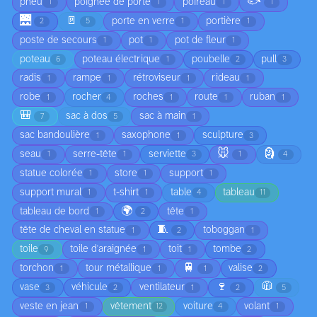
🐟
pneu
poignée de porte
poireau
1
1
1
1
🌉
🚪
porte en verre
portière
2
5
1
1
poste de secours
pot
pot de fleur
1
1
1
poteau
poteau électrique
poubelle
pull
6
1
2
3
radis
rampe
rétroviseur
rideau
1
1
1
1
robe
rocher
roches
route
ruban
1
4
1
1
1
🎒
sac à dos
sac à main
7
5
1
sac bandoulière
saxophone
sculpture
1
1
3
🐭
🗿
seau
serre-tête
serviette
1
1
3
1
4
statue colorée
store
support
1
1
1
support mural
t-shirt
table
tableau
1
1
4
11
🌍
tableau de bord
tête
1
2
1
🧵
tête de cheval en statue
toboggan
1
2
1
toile
toile d'araignée
toit
tombe
9
1
1
2
🚆
torchon
tour métallique
valise
1
1
1
2
🍷
🧥
vase
véhicule
ventilateur
3
2
1
2
5
veste en jean
vêtement
voiture
volant
1
12
4
1