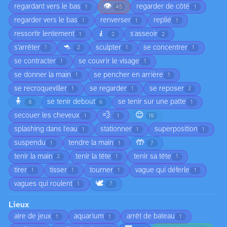
👁️
regardant vers le bas
regarder de côté
1
45
1
regarder vers le bas
renverser
replié
1
1
1
🧎
ressortir lentement
s'asseoir
1
2
2
🦘
s’arrêter
sculpter
se concentrer
1
2
1
1
se contracter
se couvrir le visage
1
1
se donner la main
se pencher en arrière
1
1
se recroqueviller
se regarder
se reposer
1
1
2
🧍
se tenir debout
se tenir sur une patte
8
6
1
💨
😊
secouer les cheveux
1
1
10
splashing dans l'eau
stationner
superposition
1
1
1
🤲
suspendu
tendre la main
1
1
7
tenir la main
tenir la tête
tenir sa tête
2
1
1
tirer
tisser
tourner
vague qui déferle
1
1
1
1
🕊️
vagues qui roulent
1
7
Lieux
aire de jeux
aquarium
arrêt de bateau
1
1
1