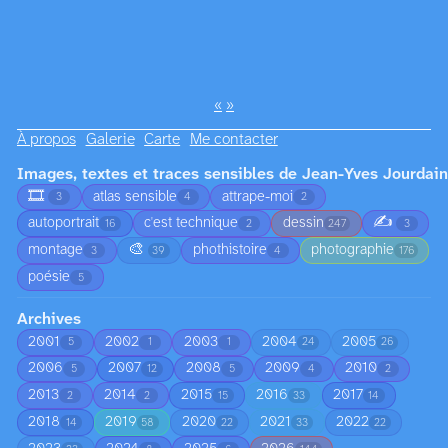
«
»
À propos
Galerie
Carte
Me contacter
Images, textes et traces sensibles de Jean-Yves Jourdain
🎞️
atlas sensible
attrape-moi
3
4
2
✍️
autoportrait
c'est technique
dessin
16
2
247
3
🎨
montage
phothistoire
photographie
3
39
4
176
poésie
5
Archives
2001
2002
2003
2004
2005
5
1
1
24
26
2006
2007
2008
2009
2010
5
12
5
4
2
2013
2014
2015
2016
2017
2
2
15
33
14
2018
2019
2020
2021
2022
14
58
22
33
22