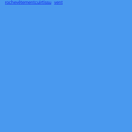
roche
vêtement
cuir
tissu
vent