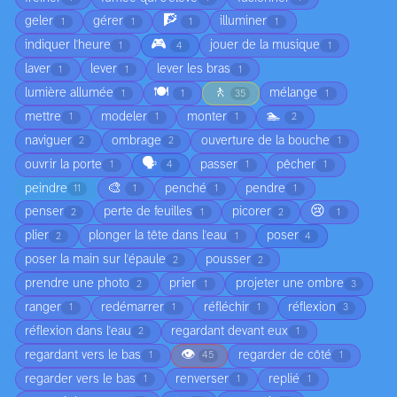
🧗
geler
gérer
illuminer
1
1
1
1
🎮
indiquer l'heure
jouer de la musique
1
4
1
laver
lever
lever les bras
1
1
1
🍽️
🚶
lumière allumée
mélange
1
1
35
1
🏊
mettre
modeler
monter
1
1
1
2
naviguer
ombrage
ouverture de la bouche
2
2
1
🗣️
ouvrir la porte
passer
pêcher
1
4
1
1
🎨
peindre
penché
pendre
11
1
1
1
😢
penser
perte de feuilles
picorer
2
1
2
1
plier
plonger la tête dans l'eau
poser
2
1
4
poser la main sur l'épaule
pousser
2
2
prendre une photo
prier
projeter une ombre
2
1
3
ranger
redémarrer
réfléchir
réflexion
1
1
1
3
réflexion dans l'eau
regardant devant eux
2
1
👁️
regardant vers le bas
regarder de côté
1
45
1
regarder vers le bas
renverser
replié
1
1
1