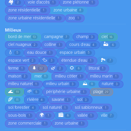
🏘️
voie d’accès
zone piétonne
2
1
1
zone résidentielle
zone urbaine
1
8
zone urbaine résidentielle
zoo
1
1
Milieux
bord de mer
campagne
champ
ciel
13
7
3
16
🏜️
ciel nuageux
colline
cours d'eau
2
1
4
6
💧
eau douce
espace urbain
5
1
5
🦆
🏞️
espace vert
étendue d'eau
2
3
1
7
🌲
🌿
🌻
ferme
littoral
1
32
2
6
1
maison
mer
milieu côtier
milieu marin
2
11
1
1
⛰️
milieu naturel
milieu urbain
nature
1
3
9
3
🌊
🌱
périphérie urbaine
plage
19
5
1
29
🌾
rivière
savane
sol
11
4
1
3
sol forestier
sol naturel
sol sablonneux
4
1
1
🌍
🏙️
sous-bois
vallée
ville
1
1
6
1
7
zone commerciale
zone urbaine
1
1