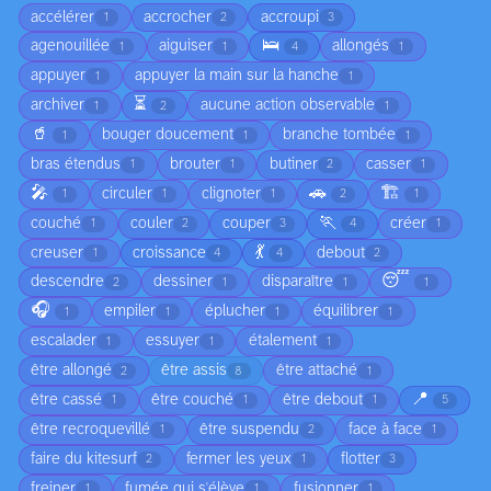
accélérer
accrocher
accroupi
1
2
3
🛌
agenouillée
aiguiser
allongés
1
1
4
1
appuyer
appuyer la main sur la hanche
1
1
⏳
archiver
aucune action observable
1
2
1
🥤
bouger doucement
branche tombée
1
1
1
bras étendus
brouter
butiner
casser
1
1
2
1
🎤
🚗
🏗️
circuler
clignoter
1
1
1
2
1
🏃
couché
couler
couper
créer
1
2
3
4
1
💃
creuser
croissance
debout
1
4
4
2
😴
descendre
dessiner
disparaître
2
1
1
1
🎧
empiler
éplucher
équilibrer
1
1
1
1
escalader
essuyer
étalement
1
1
1
être allongé
être assis
être attaché
2
8
1
📍
être cassé
être couché
être debout
1
1
1
5
être recroquevillé
être suspendu
face à face
1
2
1
faire du kitesurf
fermer les yeux
flotter
2
1
3
freiner
fumée qui s'élève
fusionner
1
1
1