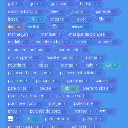
grille
grue
guirlande
horloge
1
2
1
2
instance backup
jetée
journal
jumelles
1
1
1
1
💡
📚
laisse
lanterne
levier
1
5
1
1
1
👓
🖐️
maillot
maison
20
2
1
3
mannequin
manteau
masque de plongée
1
1
1
médaille
meuble en bois
miroir
montre
1
1
3
1
monument funéraire
mur en béton
1
1
mur en pierre
muret en béton
nappe
1
1
1
📋
nourriture
objet
orange
pain
1
1
1
1
8
panneau d'information
panneau publicitaire
1
1
pantalon
parapente
parapluie
parasol
3
1
1
1
🎨
pare-brise
pédale
pierre tombale
1
1
14
1
planche à découper
planche de surf
1
1
planche en bois
plaque
plateforme
2
1
1
🐟
pneu
poignée de porte
poireau
1
1
1
1
🌉
🚪
porte en verre
portière
2
5
1
1
poste de secours
pot
pot de fleur
1
1
1