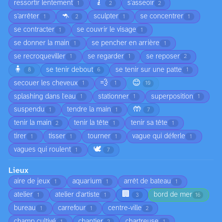
🧎
ressortir lentement
s'asseoir
1
2
2
🦘
s’arrêter
sculpter
se concentrer
1
2
1
1
se contracter
se couvrir le visage
1
1
se donner la main
se pencher en arrière
1
1
se recroqueviller
se regarder
se reposer
1
1
2
🧍
se tenir debout
se tenir sur une patte
8
6
1
💨
😊
secouer les cheveux
1
1
10
splashing dans l'eau
stationner
superposition
1
1
1
🤲
suspendu
tendre la main
1
1
7
tenir la main
tenir la tête
tenir sa tête
2
1
1
tirer
tisser
tourner
vague qui déferle
1
1
1
1
🕊️
vagues qui roulent
1
7
Lieux
aire de jeux
aquarium
arrêt de bateau
1
1
1
🏢
atelier
atelier d'artiste
bord de mer
1
1
3
16
bureau
carrefour
centre-ville
1
1
2
champ cultivé
chantier
chartreuse
1
2
1