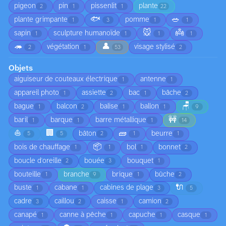
pigeon
pin
pissenlit
plante
2
1
1
22
🐟
🥗
plante grimpante
pomme
1
3
1
1
🐭
👼
sapin
sculpture humanoïde
1
1
1
1
🦔
👤
végétation
visage stylisé
2
1
53
2
Objets
aiguiseur de couteaux électrique
antenne
1
1
appareil photo
assiette
bac
bâche
1
2
1
2
🪑
bague
balcon
balise
ballon
1
2
1
1
9
🚧
baril
barque
barre métallique
1
1
1
14
⛵
🏢
🧱
bâton
beurre
5
5
2
1
1
📦
bois de chauffage
bol
bonnet
1
1
1
2
boucle d'oreille
bouée
bouquet
2
3
1
bouteille
branche
brique
bûche
1
9
1
2
🔌
buste
cabane
cabines de plage
1
1
3
5
cadre
caillou
caisse
camion
3
2
1
2
canapé
canne à pêche
capuche
casque
1
1
1
1