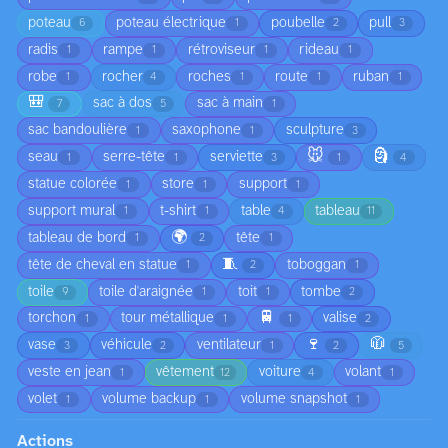
poteau
poteau électrique
poubelle
pull
6
1
2
3
radis
rampe
rétroviseur
rideau
1
1
1
1
robe
rocher
roches
route
ruban
1
4
1
1
1
🎒
sac à dos
sac à main
7
5
1
sac bandoulière
saxophone
sculpture
1
1
3
🐭
🗿
seau
serre-tête
serviette
1
1
3
1
4
statue colorée
store
support
1
1
1
support mural
t-shirt
table
tableau
1
1
4
11
🌍
tableau de bord
tête
1
2
1
🧵
tête de cheval en statue
toboggan
1
2
1
toile
toile d'araignée
toit
tombe
9
1
1
2
🚆
torchon
tour métallique
valise
1
1
1
2
🍷
🧥
vase
véhicule
ventilateur
3
2
1
2
5
veste en jean
vêtement
voiture
volant
1
12
4
1
volet
volume backup
volume snapshot
1
1
1
Actions