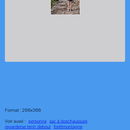
Format : 200x300
Voir aussi :
personne
sac à dos
chaussure
regarder
se tenir debout
forêt
montagne