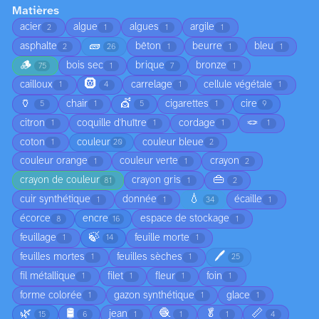
Matières
acier
algue
algues
argile
2
1
1
1
🧱
asphalte
bêton
beurre
bleu
2
26
1
1
1
🪵
bois sec
brique
bronze
75
1
7
1
🛞
cailloux
carrelage
cellule végétale
1
4
1
1
🏺
💇
chair
cigarettes
cire
5
1
5
1
9
🪢
citron
coquille d'huître
cordage
1
1
1
1
coton
couleur
couleur bleue
1
20
2
couleur orange
couleur verte
crayon
1
1
2
👜
crayon de couleur
crayon gris
81
1
2
💧
cuir synthétique
donnée
écaille
1
1
34
1
écorce
encre
espace de stockage
8
16
1
🍃
feuillage
feuille morte
1
14
1
🖊️
feuilles mortes
feuilles sèches
1
1
25
fil métallique
filet
fleur
foin
1
1
1
1
forme colorée
gazon synthétique
glace
1
1
1
🌿
🛢️
🧶
🥬
📏
jean
15
6
1
1
1
4