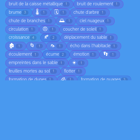
bruit de la caisse métallique
bruit de roulement
1
1
🌡️
🗓️
brume
chute d'arbre
3
1
1
1
🌅
chute de branches
ciel nuageux
1
1
1
😠
circulation
coucher de soleil
1
1
1
🍂
croissance
déplacement du sable
4
2
1
🏚️
🌀
🦟
écho dans l’habitacle
1
1
1
1
👣
écoulement
écume
émotion
1
2
1
1
☀️
empreintes dans le sable
1
1
feuilles mortes au sol
flotter
1
1
🧊
formation de dunes
formation de nuages
1
1
3
formation de vague
formation des nuages
gel
1
1
1
humidité
jeunesse
joie
légéreté
2
1
1
1
ligne colorée
lumière
marée
1
11
4
🔄
marée basse
moisissure
2
1
2
mouvement de l'eau
mouvement des ailes
4
1
mouvement des oiseaux
mouvement des vagues
1
1
🌨️
☁️
🌧️
nuage
ombre
1
17
8
15
2