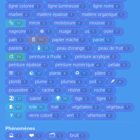
ligne colorée
ligne lumineuse
ligne noire
1
1
4
marbre
matière épaisse
matière organique
2
1
1
🔩
miroir
moisissure
mousse
58
2
1
2
❄️
nageoire
nuage
os
osier
1
1
2
1
1
📄
pain
papier mâché
pastel
1
145
1
15
🧴
pastels
peau d'orange
peau de fruit
3
25
1
2
🎨
peinture à l'huile
peinture acrylique
80
8
2
peinture épaisse
peinture numérique
pétale
1
4
3
🌸
🪨
♻️
plante
plâtre
1
17
6
11
2
🪶
plomb
plume
plumes
poil
1
5
3
8
4
poussière
racine
résine
roche
1
1
1
7
🏖️
🌍
saleté
tige
tiges
33
1
30
2
1
🧵
toile
trait
végétation
végétaux
47
36
1
2
1
🍷
verre coloré
vert
vêtement
37
1
1
2
Phénomènes
🔮
❤️
🗂️
bruit
1
1
1
1