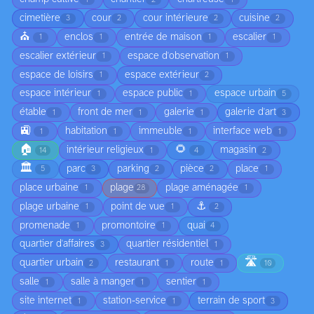
cimetière
cour
cour intérieure
cuisine
3
2
2
2
⛪
enclos
entrée de maison
escalier
1
1
1
1
escalier extérieur
espace d'observation
1
1
espace de loisirs
espace extérieur
1
2
espace intérieur
espace public
espace urbain
1
1
5
étable
front de mer
galerie
galerie d'art
1
1
1
3
🚉
habitation
immeuble
interface web
1
1
1
1
🏠
🌻
intérieur religieux
magasin
14
1
4
2
🏛️
parc
parking
pièce
place
5
3
2
2
1
place urbaine
plage
plage aménagée
1
28
1
⚓
plage urbaine
point de vue
1
1
2
promenade
promontoire
quai
1
1
4
quartier d'affaires
quartier résidentiel
3
1
🛣️
quartier urbain
restaurant
route
2
1
1
10
salle
salle à manger
sentier
1
1
1
site internet
station-service
terrain de sport
1
1
3