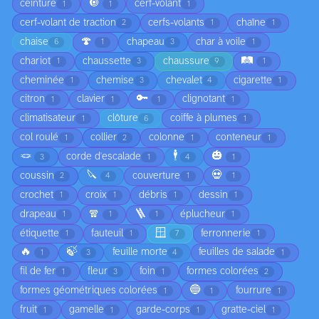
🔘
ceinture
cerf-volant
1
1
1
cerf-volant de traction
cerfs-volants
chaîne
2
1
1
🍄
chaise
chapeau
char à voile
6
1
3
1
🛤️
chariot
chaussette
chaussure
1
3
9
1
cheminée
chemise
chevalet
cigarette
1
3
4
1
🔑
citron
clavier
clignotant
1
1
1
1
climatisateur
clôture
coiffe à plumes
1
6
1
col roulé
collier
colonne
conteneur
1
2
1
1
🪢
🕴️
🎃
corde d'escalade
3
1
4
1
🔪
💀
coussin
couverture
2
4
1
1
crochet
croix
débris
dessin
1
1
1
1
🧣
🪜
drapeau
éplucheur
1
1
1
1
🪟
étiquette
fauteuil
ferronnerie
1
1
7
1
🔥
🍃
feuille morte
feuilles de salade
1
3
4
1
fil de fer
fleur
foin
formes colorées
1
3
1
2
🔵
formes géométriques colorées
fourrure
1
1
1
fruit
gamelle
garde-corps
gratte-ciel
1
1
1
1