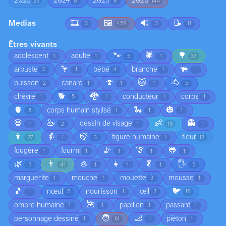
2023
2024
2025
2026
23
8
6
144
Medias
🎞️
🖼️
🔊
📝
3
459
3
11
Êtres vivants
🐾
🕷️
🌳
adolescent
adulte
1
1
5
1
37
🦩
🐃
arbuste
bébé
branche
3
1
4
1
1
🍄
🐱
🐴
buisson
canard
2
1
1
1
5
🐕
🐉
chèvre
conducteur
corps
1
5
1
1
1
🫀
🐍
🎃
corps humain stylisé
8
1
1
1
💀
🦢
👶
👻
dessin de visage
1
2
1
18
1
👩
👵
🍃
figure humaine
fleur
27
1
3
1
12
🦵
🦒
🐸
fougère
fourmi
1
1
1
1
1
🌿
👨
🦪
👧
🥬
🖐️
7
41
1
1
1
5
marguerite
mouche
mouette
mousse
1
1
3
1
🎵
🐦
nœul
nourisson
œil
1
5
1
2
10
🌺
ombre humaine
papillon
passant
1
1
1
1
🧑
🦶
personnage dessiné
piéton
1
61
1
1