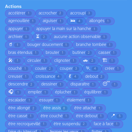
Actions
accélérer
accrocher
accroupi
1
2
3
🛌
agenouillée
aiguiser
allongés
1
1
4
1
appuyer
appuyer la main sur la hanche
1
1
⏳
archiver
aucune action observable
1
2
1
🥤
bouger doucement
branche tombée
1
1
1
bras étendus
brouter
butiner
casser
1
1
2
1
🎤
🚗
🏗️
circuler
clignoter
1
1
1
2
1
🏃
couché
couler
couper
créer
1
2
3
4
1
💃
creuser
croissance
debout
1
4
4
2
😴
descendre
dessiner
disparaître
2
1
1
1
🎧
empiler
éplucher
équilibrer
1
1
1
1
escalader
essuyer
étalement
1
1
1
être allongé
être assis
être attaché
2
8
1
📍
être cassé
être couché
être debout
1
1
1
5
être recroquevillé
être suspendu
face à face
1
2
1
faire du kitesurf
fermer les yeux
flotter