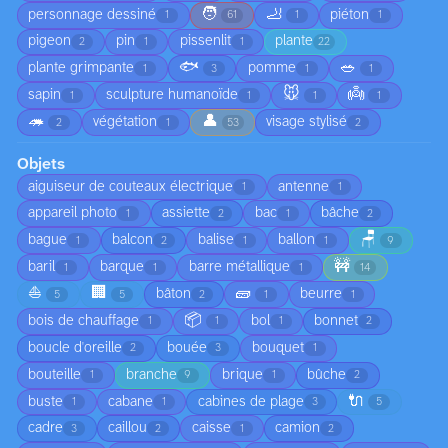
🧑
🦶
personnage dessiné
piéton
1
61
1
1
pigeon
pin
pissenlit
plante
2
1
1
22
🐟
🥗
plante grimpante
pomme
1
3
1
1
🐭
👼
sapin
sculpture humanoïde
1
1
1
1
🦔
👤
végétation
visage stylisé
2
1
53
2
Objets
aiguiseur de couteaux électrique
antenne
1
1
appareil photo
assiette
bac
bâche
1
2
1
2
🪑
bague
balcon
balise
ballon
1
2
1
1
9
🚧
baril
barque
barre métallique
1
1
1
14
⛵
🏢
🧱
bâton
beurre
5
5
2
1
1
📦
bois de chauffage
bol
bonnet
1
1
1
2
boucle d'oreille
bouée
bouquet
2
3
1
bouteille
branche
brique
bûche
1
9
1
2
🔌
buste
cabane
cabines de plage
1
1
3
5
cadre
caillou
caisse
camion
3
2
1
2