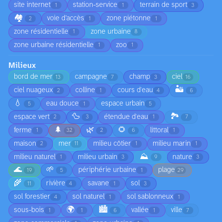
site internet
station-service
terrain de sport
1
1
3
🏘️
voie d’accès
zone piétonne
2
1
1
zone résidentielle
zone urbaine
1
8
zone urbaine résidentielle
zoo
1
1
Milieux
bord de mer
campagne
champ
ciel
13
7
3
16
🏜️
ciel nuageux
colline
cours d'eau
2
1
4
6
💧
eau douce
espace urbain
5
1
5
🦆
🏞️
espace vert
étendue d'eau
2
3
1
7
🌲
🌿
🌻
ferme
littoral
1
32
2
6
1
maison
mer
milieu côtier
milieu marin
2
11
1
1
⛰️
milieu naturel
milieu urbain
nature
1
3
9
3
🌊
🌱
périphérie urbaine
plage
19
5
1
29
🌾
rivière
savane
sol
11
4
1
3
sol forestier
sol naturel
sol sablonneux
4
1
1
🌍
🏙️
sous-bois
vallée
ville
1
1
6
1
7