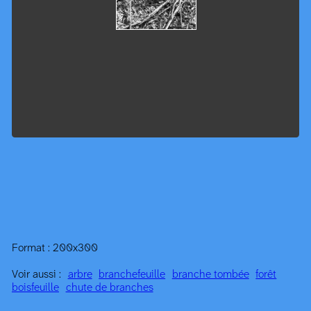
Format : 200x300
Voir aussi :
arbre
branche
feuille
branche tombée
forêt
bois
feuille
chute de branches