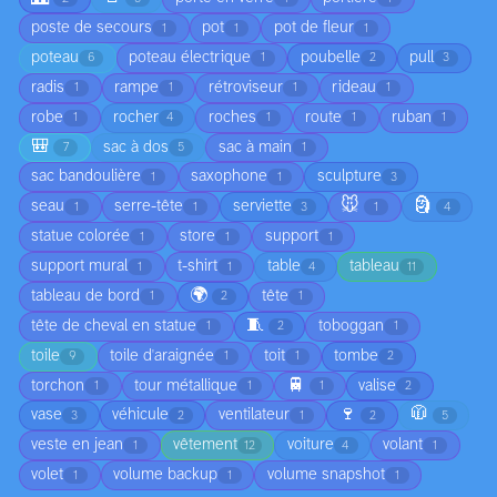
poste de secours
pot
pot de fleur
1
1
1
poteau
poteau électrique
poubelle
pull
6
1
2
3
radis
rampe
rétroviseur
rideau
1
1
1
1
robe
rocher
roches
route
ruban
1
4
1
1
1
🎒
sac à dos
sac à main
7
5
1
sac bandoulière
saxophone
sculpture
1
1
3
🐭
🗿
seau
serre-tête
serviette
1
1
3
1
4
statue colorée
store
support
1
1
1
support mural
t-shirt
table
tableau
1
1
4
11
🌍
tableau de bord
tête
1
2
1
🧵
tête de cheval en statue
toboggan
1
2
1
toile
toile d'araignée
toit
tombe
9
1
1
2
🚆
torchon
tour métallique
valise
1
1
1
2
🍷
🧥
vase
véhicule
ventilateur
3
2
1
2
5
veste en jean
vêtement
voiture
volant
1
12
4
1
volet
volume backup
volume snapshot
1
1
1