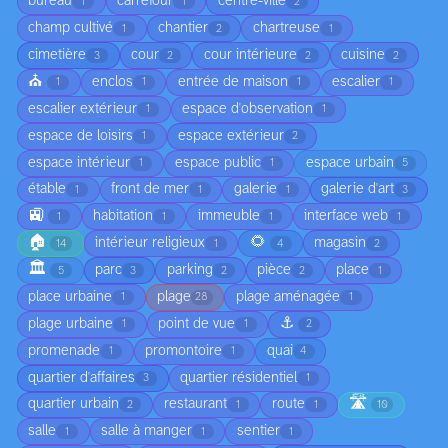
bureau
carrefour
centre-ville
1
1
2
champ cultivé
chantier
chartreuse
1
2
1
cimetière
cour
cour intérieure
cuisine
3
2
2
2
⛪
enclos
entrée de maison
escalier
1
1
1
1
escalier extérieur
espace d'observation
1
1
espace de loisirs
espace extérieur
1
2
espace intérieur
espace public
espace urbain
1
1
5
étable
front de mer
galerie
galerie d'art
1
1
1
3
🚉
habitation
immeuble
interface web
1
1
1
1
🏠
🌻
intérieur religieux
magasin
14
1
4
2
🏛️
parc
parking
pièce
place
5
3
2
2
1
place urbaine
plage
plage aménagée
1
28
1
⚓
plage urbaine
point de vue
1
1
2
promenade
promontoire
quai
1
1
4
quartier d'affaires
quartier résidentiel
3
1
🛣️
quartier urbain
restaurant
route
2
1
1
10
salle
salle à manger
sentier
1
1
1