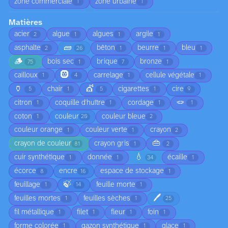
zone commerciale
zone urbaine
1
1
Matières
acier
algue
algues
argile
2
1
1
1
🧱
asphalte
bêton
beurre
bleu
2
26
1
1
1
🪵
bois sec
brique
bronze
75
1
7
1
🛞
cailloux
carrelage
cellule végétale
1
4
1
1
🏺
💇
chair
cigarettes
cire
5
1
5
1
9
🪢
citron
coquille d'huître
cordage
1
1
1
1
coton
couleur
couleur bleue
1
20
2
couleur orange
couleur verte
crayon
1
1
2
👜
crayon de couleur
crayon gris
81
1
2
💧
cuir synthétique
donnée
écaille
1
1
34
1
écorce
encre
espace de stockage
8
16
1
🍃
feuillage
feuille morte
1
14
1
🖊️
feuilles mortes
feuilles sèches
1
1
25
fil métallique
filet
fleur
foin
1
1
1
1
forme colorée
gazon synthétique
glace
1
1
1