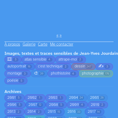
«
»
À propos
Galerie
Carte
Me contacter
Images, textes et traces sensibles de Jean-Yves Jourdain
🎞️
atlas sensible
attrape-moi
3
4
2
✍️
autoportrait
c'est technique
dessin
16
2
247
3
🎨
montage
phothistoire
photographie
3
39
4
176
poésie
5
Archives
2001
2002
2003
2004
2005
5
1
1
24
26
2006
2007
2008
2009
2010
5
12
5
4
2
2013
2014
2015
2016
2017
2
2
15
33
14