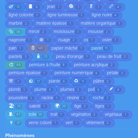
🌿
🛢️
🧶
🥬
📏
jean
15
6
1
1
1
4
ligne colorée
ligne lumineuse
ligne noire
1
1
4
marbre
matière épaisse
matière organique
2
1
1
🔩
miroir
moisissure
mousse
58
2
1
2
❄️
nageoire
nuage
os
osier
1
1
2
1
1
📄
pain
papier mâché
pastel
1
145
1
15
🧴
pastels
peau d'orange
peau de fruit
3
25
1
2
🎨
peinture à l'huile
peinture acrylique
80
8
2
peinture épaisse
peinture numérique
pétale
1
4
3
🌸
🪨
♻️
plante
plâtre
1
17
6
11
2
🪶
plomb
plume
plumes
poil
1
5
3
8
4
poussière
racine
résine
roche
1
1
1
7
🏖️
🌍
saleté
tige
tiges
33
1
30
2
1
🧵
toile
trait
végétation
végétaux
47
36
1
2
1
🍷
verre coloré
vert
vêtement
37
1
1
2
Phénomènes