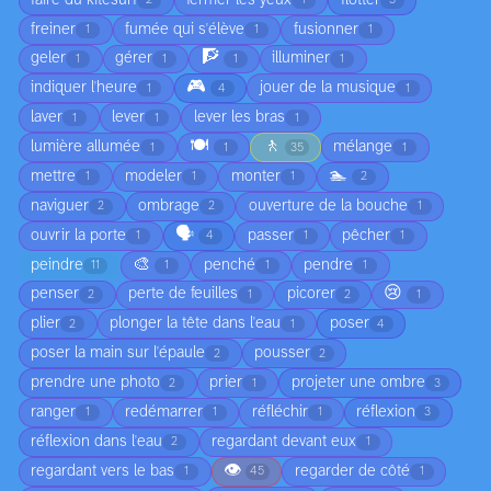
2
1
3
freiner
fumée qui s'élève
fusionner
1
1
1
🧗
geler
gérer
illuminer
1
1
1
1
🎮
indiquer l'heure
jouer de la musique
1
4
1
laver
lever
lever les bras
1
1
1
🍽️
🚶
lumière allumée
mélange
1
1
35
1
🏊
mettre
modeler
monter
1
1
1
2
naviguer
ombrage
ouverture de la bouche
2
2
1
🗣️
ouvrir la porte
passer
pêcher
1
4
1
1
🎨
peindre
penché
pendre
11
1
1
1
😢
penser
perte de feuilles
picorer
2
1
2
1
plier
plonger la tête dans l'eau
poser
2
1
4
poser la main sur l'épaule
pousser
2
2
prendre une photo
prier
projeter une ombre
2
1
3
ranger
redémarrer
réfléchir
réflexion
1
1
1
3
réflexion dans l'eau
regardant devant eux
2
1
👁️
regardant vers le bas
regarder de côté
1
45
1