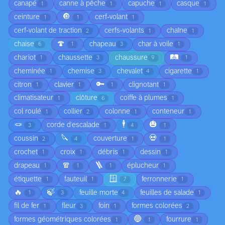
canapé
canne à pêche
capuche
casque
1
1
1
1
🔘
ceinture
cerf-volant
1
1
1
cerf-volant de traction
cerfs-volants
chaîne
2
1
1
🍄
chaise
chapeau
char à voile
6
1
3
1
🛤️
chariot
chaussette
chaussure
1
3
9
1
cheminée
chemise
chevalet
cigarette
1
3
4
1
🔑
citron
clavier
clignotant
1
1
1
1
climatisateur
clôture
coiffe à plumes
1
6
1
col roulé
collier
colonne
conteneur
1
2
1
1
🪢
🕴️
🎃
corde d'escalade
3
1
4
1
🔪
💀
coussin
couverture
2
4
1
1
crochet
croix
débris
dessin
1
1
1
1
🧣
🪜
drapeau
éplucheur
1
1
1
1
🪟
étiquette
fauteuil
ferronnerie
1
1
7
1
🔥
🍃
feuille morte
feuilles de salade
1
3
4
1
fil de fer
fleur
foin
formes colorées
1
3
1
2
🔵
formes géométriques colorées
fourrure
1
1
1