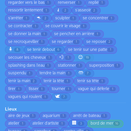
regarder vers le bas
renverser
replié
1
1
1
🧎
ressortir lentement
s'asseoir
1
2
2
🦘
s’arrêter
sculpter
se concentrer
1
2
1
1
se contracter
se couvrir le visage
1
1
se donner la main
se pencher en arrière
1
1
se recroqueviller
se regarder
se reposer
1
1
2
🧍
se tenir debout
se tenir sur une patte
8
6
1
💨
😊
secouer les cheveux
1
1
10
splashing dans l'eau
stationner
superposition
1
1
1
🤲
suspendu
tendre la main
1
1
7
tenir la main
tenir la tête
tenir sa tête
2
1
1
tirer
tisser
tourner
vague qui déferle
1
1
1
1
🕊️
vagues qui roulent
1
7
Lieux
aire de jeux
aquarium
arrêt de bateau
1
1
1
🏢
atelier
atelier d'artiste
bord de mer
1
1
3
16