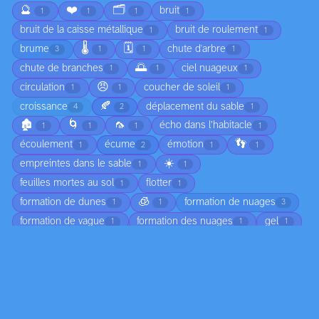
🔮
❤️
🗂️
bruit
1
1
1
1
bruit de la caisse métallique
bruit de roulement
1
1
🌡️
🗓️
brume
chute d'arbre
3
1
1
1
🌅
chute de branches
ciel nuageux
1
1
1
😠
circulation
coucher de soleil
1
1
1
🍂
croissance
déplacement du sable
4
2
1
🏚️
🌀
🦟
écho dans l’habitacle
1
1
1
1
👣
écoulement
écume
émotion
1
2
1
1
☀️
empreintes dans le sable
1
1
feuilles mortes au sol
flotter
1
1
🧊
formation de dunes
formation de nuages
1
1
3
formation de vague
formation des nuages
gel
1
1
1
humidité
jeunesse
joie
légéreté
2
1
1
1
ligne colorée
lumière
marée
1
11
4
🔄
marée basse
moisissure
2
1
2
mouvement de l'eau
mouvement des ailes
4
1
mouvement des oiseaux
mouvement des vagues
1
1