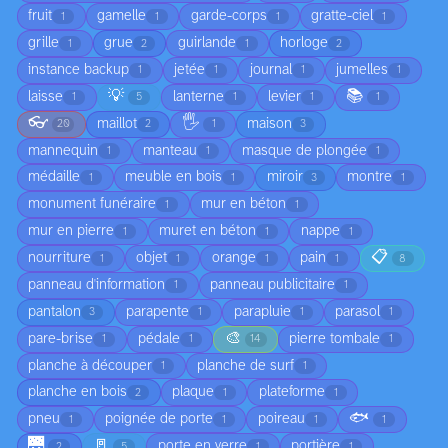
fruit
gamelle
garde-corps
gratte-ciel
1
1
1
1
grille
grue
guirlande
horloge
1
2
1
2
instance backup
jetée
journal
jumelles
1
1
1
1
💡
📚
laisse
lanterne
levier
1
5
1
1
1
👓
🖐️
maillot
maison
20
2
1
3
mannequin
manteau
masque de plongée
1
1
1
médaille
meuble en bois
miroir
montre
1
1
3
1
monument funéraire
mur en béton
1
1
mur en pierre
muret en béton
nappe
1
1
1
📋
nourriture
objet
orange
pain
1
1
1
1
8
panneau d'information
panneau publicitaire
1
1
pantalon
parapente
parapluie
parasol
3
1
1
1
🎨
pare-brise
pédale
pierre tombale
1
1
14
1
planche à découper
planche de surf
1
1
planche en bois
plaque
plateforme
2
1
1
🐟
pneu
poignée de porte
poireau
1
1
1
1
🌉
🚪
porte en verre
portière
2
5
1
1