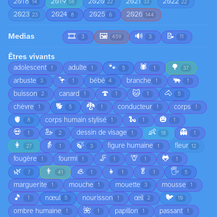
2018
2019
2020
2021
2022
14
58
22
33
22
2023
2024
2025
2026
23
8
6
144
Medias
🎞️
🖼️
🔊
📝
3
459
3
11
Êtres vivants
🐾
🕷️
🌳
adolescent
adulte
1
1
5
1
37
🦩
🐃
arbuste
bébé
branche
3
1
4
1
1
🍄
🐱
🐴
buisson
canard
2
1
1
1
5
🐕
🐉
chèvre
conducteur
corps
1
5
1
1
1
🫀
🐍
🎃
corps humain stylisé
8
1
1
1
💀
🦢
👶
👻
dessin de visage
1
2
1
18
1
👩
👵
🍃
figure humaine
fleur
27
1
3
1
12
🦵
🦒
🐸
fougère
fourmi
1
1
1
1
1
🌿
👨
🦪
👧
🥬
🖐️
7
41
1
1
1
5
marguerite
mouche
mouette
mousse
1
1
3
1
🎵
🐦
nœul
nourisson
œil
1
5
1
2
10
🌺
ombre humaine
papillon
passant
1
1
1
1