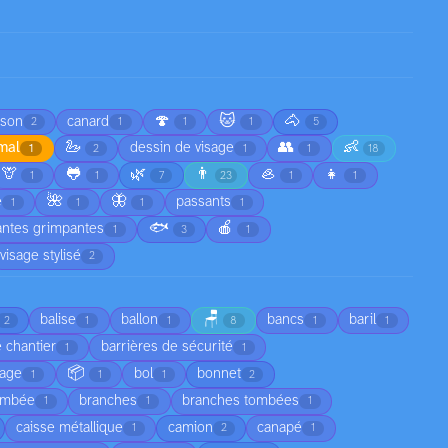
🍄
🐱
🐴
sson
canard
2
1
1
1
5
🦢
👥
👶
imal
dessin de visage
1
2
1
1
18
🦒
🐸
🌿
👨
🦪
👧
1
1
7
23
1
1
🌺
🦋
e
passants
1
1
1
1
🐟
🍎
antes grimpantes
1
3
1
visage stylisé
2
🪑
balise
ballon
bancs
baril
2
1
1
8
1
1
 chantier
barrières de sécurité
1
1
📦
fage
bol
bonnet
1
1
1
2
ombée
branches
branches tombées
1
1
1
caisse métallique
camion
canapé
1
2
1