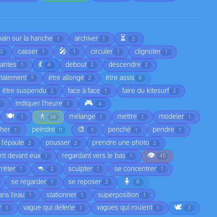
⏳
main sur la hanche
archiver
1
1
2
🎤
casser
circuler
clignoter
2
1
1
1
1
💃
lantes
debout
descendre
1
4
2
2
talement
être allongé
être assis
1
2
8
être suspendu
face à face
faire du kitesurf
2
1
2
🎮
indiquer l'heure
1
1
4
🍽️
🚶
mélange
mettre
modeler
1
34
1
1
1
🎨
her
peindre
penché
pendre
1
11
1
1
1
 l'épaule
pousser
prendre une photo
2
2
2
👁️
nt devant eux
regardant vers le bas
1
1
45
🦘
rrêter
sculpter
se concentrer
1
2
1
1
🧍
se regarder
se reposer
1
2
8
ans l'eau
stationner
superposition
1
1
1
🕊️
r
vague qui déferle
vagues qui roulent
1
1
1
7