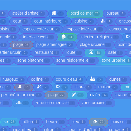
🏢
atelier d'artiste
bord de mer
bureau
1
1
3
12
1
⛪
e
cour
cour intérieure
cuisine
enclo
3
1
3
2
1
oisirs
espace extérieur
espace intérieur
espace publ
1
2
1
🏠
🌻
euble
interface web
intérieur religieux
1
1
14
1
e
plage
plage aménagée
plage urbaine
point d
1
26
2
1
🛣️
artier urbain
restaurant
route
salle
2
1
1
10
1
cès
zone piétonne
zone résidentielle
zone urbaine
1
1
1
8
🏜️
el nuageux
colline
cours d'eau
dunes
2
1
4
5
1
🌲
🌿
🌻
rme
littoral
maison
me
1
31
2
6
1
2
🌾
périphérie urbaine
plage
rivière
savane
1
29
11
4
ée
ville
zone commerciale
zone urbaine
1
6
1
1
🧱
🪵
bêton
beurre
bleu
bois sec
26
1
1
1
75
1
cigarettes
citron
coquille d'huître
cordage
5
1
1
1
1