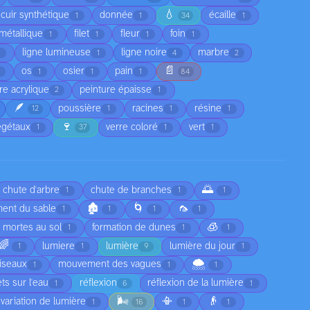
💧
cuir synthétique
donnée
écaille
1
1
34
1
l métallique
filet
fleur
foin
1
1
1
1
ligne lumineuse
ligne noire
marbre
1
1
4
2
📄
os
osier
pain
2
1
1
1
84
re acrylique
peinture épaisse
2
1
🪶
poussière
racines
résine
12
1
1
1
🍷
égétaux
verre coloré
vert
1
37
1
1
🌅
chute d'arbre
chute de branches
1
1
1
🏚️
🌀
🦟
ent du sable
1
1
1
1
🧊
s mortes au sol
formation de dunes
1
1
1
🌈
lumiere
lumière
lumière du jour
1
1
9
1
🌨️
iseaux
mouvement des vagues
1
1
1
ets sur l'eau
réflexion
réflexion de la lumière
1
6
1
🌬️
📳
👴
variation de lumière
1
16
1
1