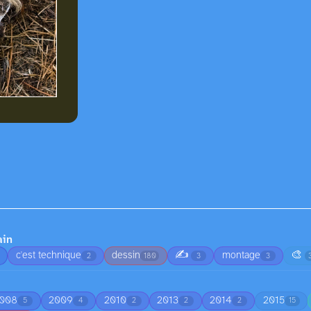
ain
✍️
🎨
c'est technique
dessin
montage
2
180
3
3
008
2009
2010
2013
2014
2015
5
4
2
2
2
15