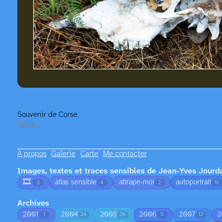
Souvenir de Corse.
Suite…
À propos
Galerie
Carte
Me contacter
Images, textes et traces sensibles de Jean-Yves Jourd
🎞️
atlas sensible
attrape-moi
autoportrait
3
4
2
16
Archives
2001
2004
2005
2006
2007
2
1
24
26
5
12