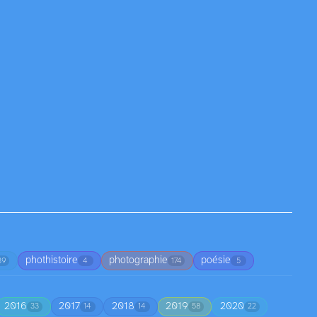
phothistoire
photographie
poésie
39
4
174
5
2016
2017
2018
2019
2020
33
14
14
58
22