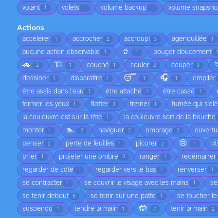
volant
volets
volume backup
volume snapsho
1
1
1
Actions
accélérer
accrocher
accroupi
agenouillée
1
2
3
1
🥤
aucune action observable
bouger doucement
1
1
1
🚗
🏗️
couché
couler
couper
2
1
1
2
3
😴
🎧
dessiner
disparaître
empiler
1
1
1
1
être assis dans l'eau
être attaché
être cassé
1
1
1
fermer les yeux
flotter
freiner
fumée qui s'él
1
3
1
la couleuvre est sur la tête
la couleuvre sort de la bouche
1
🏊
monter
naviguer
ombrage
ouvertu
1
2
2
2
😢
penser
perte de feuilles
picorer
pl
2
1
2
1
prier
projeter une ombre
ranger
redémarrer
1
3
1
regarder de côté
regarder vers le bas
renverser
1
1
1
se contracter
se couvrir le visage avec les mains
se
1
1
se tenir debout
se tenir sur une patte
se toucher le
6
1
🤲
suspendu
tendre la main
tenir la main
1
1
7
2