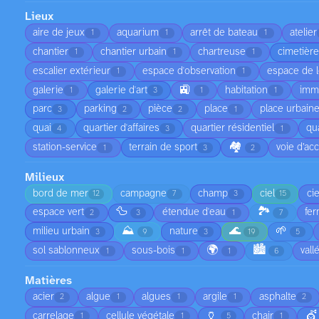
Lieux
aire de jeux
aquarium
arrêt de bateau
atelier
1
1
1
chantier
chantier urbain
chartreuse
cimetièr
1
1
1
escalier extérieur
espace d'observation
espace de l
1
1
🚉
galerie
galerie d'art
habitation
imm
1
3
1
1
parc
parking
pièce
place
place urbain
3
2
2
1
quai
quartier d'affaires
quartier résidentiel
qu
4
3
1
🏘️
station-service
terrain de sport
voie d’ac
1
3
2
Milieux
bord de mer
campagne
champ
ciel
ci
12
7
3
15
🦆
🏞️
espace vert
étendue d'eau
fe
2
3
1
7
⛰️
🌊
🌱
milieu urbain
nature
3
9
3
19
5
🌍
🏙️
sol sablonneux
sous-bois
vall
1
1
1
6
Matières
acier
algue
algues
argile
asphalte
2
1
1
1
2
🏺
💇
carrelage
cellule végétale
chair
1
1
5
1