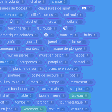
cerfs-volants
chaîne
chaise
1
1
3
🛤️
ssures de football
chaussures de sport
1
1
1
ture en bois
coiffe à plumes
col roulé
3
1
1
💀
crochet
croix
débris
1
1
1
1
1
🍃
ferronnerie
feu rouge
2
1
1
1
🔵
éométriques colorées
fourrure
fruits
1
1
1
1
jetée
journal
jumelles
laisse
1
1
1
1
annequin
manteau
masque de plongée
1
1
1
mur en pierre
muret en béton
nappe
1
1
1
ntalon
parapentes
parapluie
parasol
3
1
1
1
er
planche de surf
planche en bois
1
1
2
portière
poste de secours
pot
1
1
1
1
pull col roulé
radis
rampe
rétroviseur
1
1
1
1
sac bandoulière
sacs à main
sculpture
1
2
3
t-shirt
table
table en verre
tableau
1
3
1
11
toit
tombe
torchon
tour métallique
1
2
1
1
 en jean
vêtement
voiture
voitures
1
12
2
2