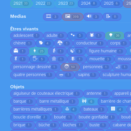
2021
2022
2023
2024
2025
2
33
22
23
8
6
Medias
🎞️
🖼️
🔊
📝
3
390
3
11
Êtres vivants
🐾
🕷️
🌳
adolescent
adulte
a
1
1
5
1
36
🐕
🐉
chèvre
conducteur
corps
1
4
1
1
1
👻
👩
👵
🍃
figure humaine
1
25
1
3
1
🥬
🖐️
🌼
🪰
mouette
mouss
1
5
1
1
3
🧑
🦶
personnage dessiné
personnes
1
59
1
1
🥗
quatre personnes
sapins
sculpture hum
1
1
1
Objets
aiguiseur de couteaux électrique
antenne
appareil
1
1
🚧
barque
barre métallique
barrière de chan
1
1
6
⛵
🏢
barrières métalliques
bateaux
1
4
1
4
boucle d'oreille
bouée
bouée gonflable
boué
2
1
1
brique
bûche
bûches
buste
cabane de
1
1
1
1