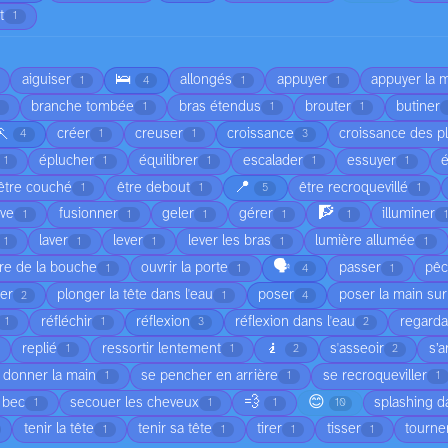
t
1
🛌
aiguiser
allongés
appuyer
appuyer la 
1
4
1
1
branche tombée
bras étendus
brouter
butiner
1
1
1
🏃
créer
creuser
croissance
croissance des p
4
1
1
3
éplucher
équilibrer
escalader
essuyer
é
1
1
1
1
1
📍
être couché
être debout
être recroquevillé
1
1
5
1
🧗
ève
fusionner
geler
gérer
illuminer
1
1
1
1
1
laver
lever
lever les bras
lumière allumée
1
1
1
1
1
🗣️
re de la bouche
ouvrir la porte
passer
pêc
1
1
4
1
ier
plonger la tête dans l'eau
poser
poser la main sur
2
1
4
réfléchir
réflexion
réflexion dans l'eau
regarda
1
1
3
2
🧎
replié
ressortir lentement
s'asseoir
s’a
1
1
2
2
 donner la main
se pencher en arrière
se recroqueviller
1
1
1
💨
😊
 bec
secouer les cheveux
splashing d
1
1
1
10
tenir la tête
tenir sa tête
tirer
tisser
tourne
1
1
1
1