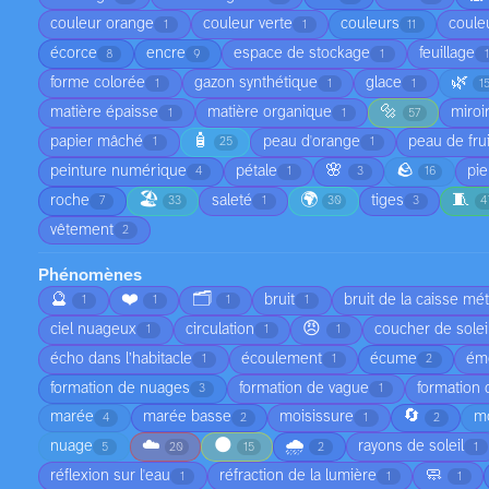
couleur orange
couleur verte
couleurs
coule
1
1
11
écorce
encre
espace de stockage
feuillage
8
9
1
🌿
forme colorée
gazon synthétique
glace
1
1
1
1
🔩
matière épaisse
matière organique
miroi
1
1
57
🧴
papier mâché
peau d'orange
peau de frui
1
25
1
🌸
🪨
peinture numérique
pétale
pie
4
1
3
16
🏖️
🌍
🧵
roche
saleté
tiges
7
33
1
30
3
4
vêtement
2
Phénomènes
🔮
❤️
🗂️
bruit
bruit de la caisse mét
1
1
1
1
😠
ciel nuageux
circulation
coucher de solei
1
1
1
écho dans l’habitacle
écoulement
écume
ém
1
1
2
formation de nuages
formation de vague
formation
3
1
🔄
marée
marée basse
moisissure
mo
4
2
1
2
☁️
🌑
🌧️
nuage
rayons de soleil
5
20
15
2
1
🧼
réflexion sur l'eau
réfraction de la lumière
1
1
1