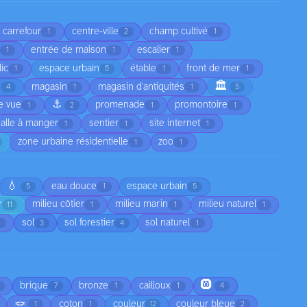
carrefour
centre-ville
champ cultivé
1
2
1
s
entrée de maison
escalier
1
1
1
ic
espace urbain
étable
front de mer
1
5
1
1
🏛️
magasin
magasin d'antiquités
4
1
1
5
⚓
e vue
promenade
promontoire
1
2
1
1
salle à manger
sentier
site internet
1
1
1
zone urbaine résidentielle
zoo
1
1
💧
eau douce
espace urbain
5
1
5
r
milieu côtier
milieu marin
milieu naturel
11
1
1
1
sol
sol forestier
sol naturel
1
3
4
1
🛞
brique
bronze
cailloux
7
1
1
4
🪢
coton
couleur
couleur bleue
1
1
12
2