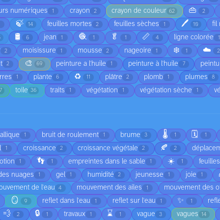
👜
urs numériques
crayon
crayon de couleur
1
2
62
2
🍃
🖊️
feuilles mortes
feuilles sèches
fi
1
14
2
1
10
🛢️
🧶
🥬
📏
jean
ligne colorée
5
6
1
1
1
4
❄️
☁️
r
moisissure
mousse
nageoire
2
1
2
1
1
🎨
t
peinture a l'huile
peinture à l'huile
peintu
2
69
1
7
♻️
rres
plante
plâtre
plomb
plumes
1
6
11
2
1
8
toile
traits
végétation
végétation sèche
v
7
36
1
1
1
🌡️
🗓️
allique
bruit de roulement
brume
1
1
3
1
1
🍂
l
croissance
croissance végétale
déplacem
1
2
2
2
👣
☀️
otion
empreintes dans le sable
feuille
1
1
1
1
 des nuages
gel
humidité
jeunesse
joie
1
1
2
1
1
uvement de l'eau
mouvement des ailes
mouvement des o
4
1
🪞
✨
reflet dans l'eau
reflet sur l'eau
refl
9
1
1
1
💨
🔒
⌛
travaux
vague
vagues
2
1
1
1
3
14