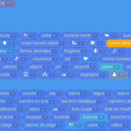
026
81
🦩
🐃
rbuste
bébé
branche morte
bui
3
1
4
1
1
🫀
🐍
🎃
corps humain stylisé
crâne d'an
8
1
1
1
🐜
🦵
fleur
formes abstraites
fougères
10
1
1
1
1
🎵
🐦
e
nourisson
œil
ombre humain
1
1
1
2
9
piétons
pigeon
pin
pissenlit
plante
pl
1
2
1
1
22
🐭
👼
🦔
👤
anoïde
végétation
1
1
1
2
1
53
 photo
assiette
bac
bâche
bague
balcon
1
2
1
2
1
tier
barrière en bois
barrière métallique
barrières de
2
2
1
🧱
bâtiments
bâton
bois coupé
bois de chauf
1
2
1
1
e jaune
bouquet
bouteille
branche
branche t
1
1
1
6
🔌
 plage
cabines de plage
cadre
caillou
1
3
5
3
2