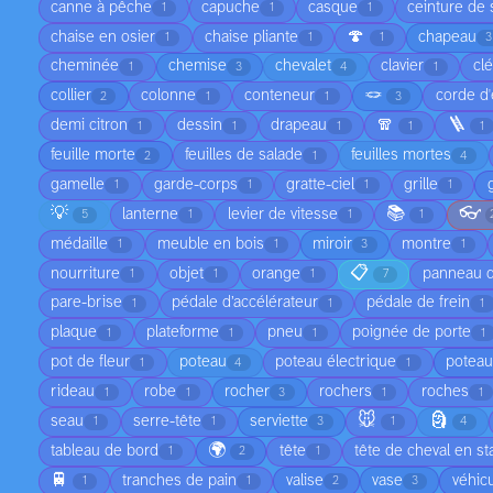
canne à pêche
capuche
casque
ceinture de 
1
1
1
🍄
chaise en osier
chaise pliante
chapeau
1
1
1
3
cheminée
chemise
chevalet
clavier
cl
1
3
4
1
🪢
collier
colonne
conteneur
corde d
2
1
1
3
🧣
🪜
demi citron
dessin
drapeau
1
1
1
1
1
feuille morte
feuilles de salade
feuilles mortes
2
1
4
gamelle
garde-corps
gratte-ciel
grille
1
1
1
1
💡
📚
👓
lanterne
levier de vitesse
5
1
1
1
médaille
meuble en bois
miroir
montre
1
1
3
1
📋
nourriture
objet
orange
panneau d
1
1
1
7
pare-brise
pédale d’accélérateur
pédale de frein
1
1
1
plaque
plateforme
pneu
poignée de porte
1
1
1
1
pot de fleur
poteau
poteau électrique
poteau
1
4
1
rideau
robe
rocher
rochers
roches
1
1
3
1
1
🐭
🗿
seau
serre-tête
serviette
1
1
3
1
4
🌍
tableau de bord
tête
tête de cheval en st
1
2
1
🚆
tranches de pain
valise
vase
véhic
1
1
2
3