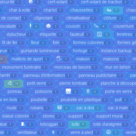
🔘
sécurité
cerf-volant
cerf-volant de traction
1
1
1
2
👟
char à voile
chariot
chaussettes
chau
1
1
3
7
é de contact
clignotant
climatisateur
clôture
clô
1
1
1
3
🕴️
🎃
🔪
'escalade
coussin
couverture
1
4
1
2
4
🪟
éplucheur
étiquette
fauteuil
fenêtres
1
1
1
5
fil de fer
fleur
foin
formes colorées
formes g
1
3
1
2
grue
guirlande lumineuse
horloge
instance backup
2
1
2
1
🖐️
maillots de sport
maison
maisons
m
20
2
1
2
1
monument funéraire
morceau de beurre
mur en béton
1
1
1
'arrêt
panneau d'information
panneau publicitaire
pa
1
1
1
🎨
petit verre
pierre tombale
planche à découp
14
1
1
🌉
🚪
poireau
poissons
porte en verre
1
1
2
4
x en bois
poubelle
poubelle en plastique
pull
2
1
1
2
🎒
route
rubans
sac à dos
sac à main
1
1
5
5
1
statue colorée
stores
support
support mural
1
1
1
1
🧵
atue
toboggan
toile
toile d'araignée
1
2
1
9
1
🍷
🧥
ule
ventilateur
verre à pied
veste
2
1
2
1
5