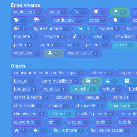
Êtres vivants
🐾
🕷️
🌳
adolescent
adulte
a
1
1
5
1
37
🐕
🐉
🫀
conducteur
corps
co
5
1
1
1
8
🍃
figure humaine
fleur
fougère
fourm
3
1
12
1
🎵
mouette
mousse
nœul
nourisson
3
1
1
5
piéton
pigeon
pin
pissenlit
plante
1
2
1
1
22
👤
végétation
visage stylisé
1
53
2
Objets
aiguiseur de couteaux électrique
antenne
appareil
1
1
🚧
⛵
🏢
barque
barre métallique
1
1
14
5
5
bouquet
bouteille
branche
brique
bûc
1
1
9
1
canne à pêche
capuche
casque
ceinture
1
1
1
1
char à voile
chariot
chaussette
chaussure
1
1
3
9
climatisateur
clôture
coiffe à plumes
col roul
1
6
1
💀
couverture
crochet
croix
débris
1
1
1
1
1
🔥
🍃
feuille morte
feuilles de salade
1
3
4
1