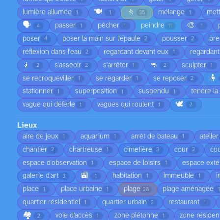
🍽️
🚶
lumière allumée
mélange
met
1
1
35
1
🗣️
🎨
passer
pêcher
peindre
4
1
1
11
1
poser
poser la main sur l'épaule
pousser
pre
4
2
2
réflexion dans l'eau
regardant devant eux
regardant
2
1
🧎
🦘
s'asseoir
s’arrêter
sculpter
2
2
1
2
1
🧍
se recroqueviller
se regarder
se reposer
1
1
2
stationner
superposition
suspendu
tendre la
1
1
1
🕊️
vague qui déferle
vagues qui roulent
1
1
7
Lieux
aire de jeux
aquarium
arrêt de bateau
atelier
1
1
1
chantier
chartreuse
cimetière
cour
cou
2
1
3
2
espace d'observation
espace de loisirs
espace exté
1
1
🚉
galerie d'art
habitation
immeuble
i
3
1
1
1
place
place urbaine
plage
plage aménagée
1
1
28
quartier résidentiel
quartier urbain
restaurant
1
2
1
🏘️
voie d’accès
zone piétonne
zone résident
2
1
1