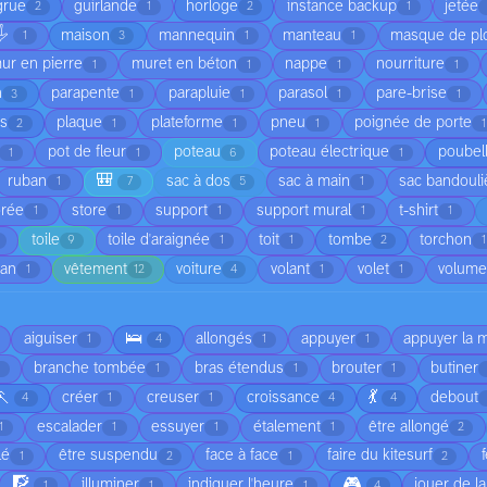
grue
guirlande
horloge
instance backup
jetée
2
1
2
1
️
maison
mannequin
manteau
masque de pl
1
3
1
1
ur en pierre
muret en béton
nappe
nourriture
1
1
1
1
n
parapente
parapluie
parasol
pare-brise
3
1
1
1
1
is
plaque
plateforme
pneu
poignée de porte
2
1
1
1
1
pot de fleur
poteau
poteau électrique
poubel
1
1
6
1
🎒
ruban
sac à dos
sac à main
sac bandouli
1
7
5
1
orée
store
support
support mural
t-shirt
1
1
1
1
1
toile
toile d'araignée
toit
tombe
torchon
9
1
1
2
1
ean
vêtement
voiture
volant
volet
volume
1
12
4
1
1
🛌
aiguiser
allongés
appuyer
appuyer la 
1
4
1
1
branche tombée
bras étendus
brouter
butiner
1
1
1
🏃
💃
créer
creuser
croissance
debout
4
1
1
4
4
escalader
essuyer
étalement
être allongé
1
1
1
1
2
lé
être suspendu
face à face
faire du kitesurf
1
2
1
2
🧗
🎮
illuminer
indiquer l'heure
jouer de l
1
1
1
4