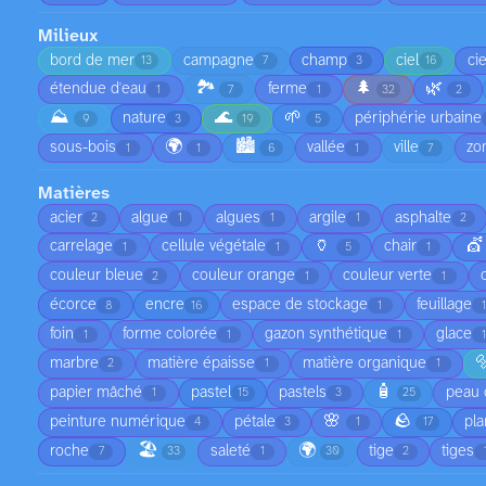
Milieux
bord de mer
campagne
champ
ciel
ci
13
7
3
16
🏞️
🌲
🌿
étendue d'eau
ferme
1
7
1
32
2
⛰️
🌊
🌱
nature
périphérie urbaine
9
3
19
5
🌍
🏙️
sous-bois
vallée
ville
zo
1
1
6
1
7
Matières
acier
algue
algues
argile
asphalte
2
1
1
1
2
🏺
💇
carrelage
cellule végétale
chair
1
1
5
1
couleur bleue
couleur orange
couleur verte
2
1
1
écorce
encre
espace de stockage
feuillage
8
16
1
foin
forme colorée
gazon synthétique
glace
1
1
1

marbre
matière épaisse
matière organique
2
1
1
🧴
papier mâché
pastel
pastels
peau 
1
15
3
25
🌸
🪨
peinture numérique
pétale
pla
4
3
1
17
🏖️
🌍
roche
saleté
tige
tiges
7
33
1
30
2