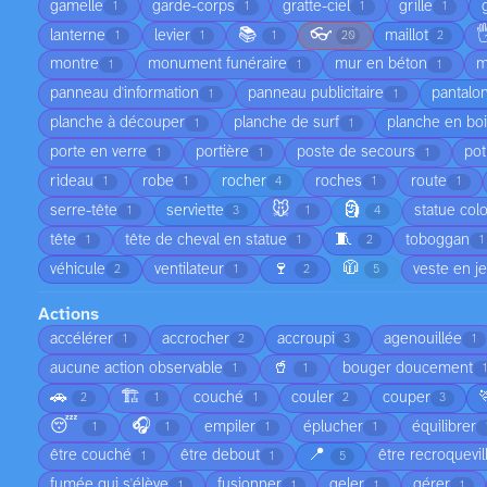
gamelle
garde-corps
gratte-ciel
grille
1
1
1
1
📚
👓

lanterne
levier
maillot
1
1
1
20
2
montre
monument funéraire
mur en béton
m
1
1
1
panneau d'information
panneau publicitaire
pantalo
1
1
planche à découper
planche de surf
planche en bo
1
1
porte en verre
portière
poste de secours
pot
1
1
1
rideau
robe
rocher
roches
route
1
1
4
1
1
🐭
🗿
serre-tête
serviette
statue col
1
3
1
4
🧵
tête
tête de cheval en statue
toboggan
1
1
2
1
🍷
🧥
véhicule
ventilateur
veste en j
2
1
2
5
Actions
accélérer
accrocher
accroupi
agenouillée
1
2
3
1
🥤
aucune action observable
bouger doucement
1
1
1
🚗
🏗️
couché
couler
couper
2
1
1
2
3
😴
🎧
empiler
éplucher
équilibrer
1
1
1
1
📍
être couché
être debout
être recroquevil
1
1
5
fumée qui s'élève
fusionner
geler
gérer
1
1
1
1