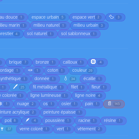
🦆
au douce
espace urbain
espace vert
1
5
2
3
lieu marin
milieu naturel
milieu urbain
1
1
3
orestier
sol naturel
sol sablonneux
4
1
1
🛞
brique
bronze
cailloux
7
1
1
4
🪢
cordage
coton
couleur
1
1
1
20
💧
synthétique
donnée
écaille
1
1
34
1
🖊️
fil métallique
filet
fleur
1
25
1
1
1
e colorée
ligne lumineuse
ligne noire
1
1
4
❄️
📄
nuage
os
osier
pain
1
2
1
1
1
145
inture acrylique
peinture épaisse
2
1
🪶
poil
poussière
racine
résine
8
4
1
1
1
🍷
verre coloré
vert
vêtement
37
1
1
2