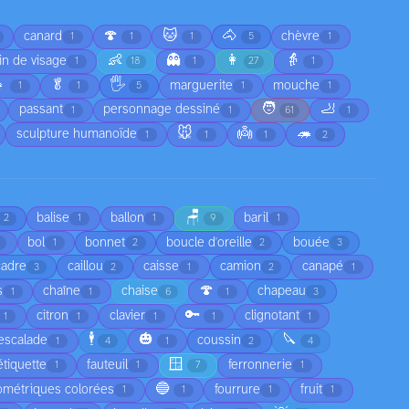
🍄
🐱
🐴
canard
chèvre
1
1
1
5
1
👶
👻
👩
👵
in de visage
1
18
1
27
1

🥬
🖐️
marguerite
mouche
1
1
5
1
1
🧑
🦶
passant
personnage dessiné
1
1
61
1
🐭
👼
🦔
sculpture humanoïde
1
1
1
2
🪑
balise
ballon
baril
2
1
1
9
1
bol
bonnet
boucle d'oreille
bouée
1
2
2
3
cadre
caillou
caisse
camion
canapé
3
2
1
2
1
🍄
s
chaîne
chaise
chapeau
1
1
6
1
3
🔑
citron
clavier
clignotant
1
1
1
1
1
🕴️
🎃
🔪
escalade
coussin
1
4
1
2
4
🪟
étiquette
fauteuil
ferronnerie
1
1
7
1
🔵
ométriques colorées
fourrure
fruit
1
1
1
1