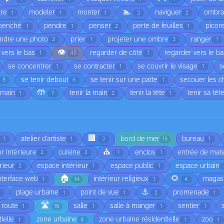
🏊
tre
modeler
monter
naviguer
ombr
1
1
1
2
2
penché
pendre
penser
perte de feuilles
picor
1
1
2
1
ndre une photo
prier
projeter une ombre
ranger
2
1
3
1
👁️
 vers le bas
regarder de côté
regarder vers le b
1
45
1
se concentrer
se contracter
se couvrir le visage
s
1
1
1
se tenir debout
se tenir sur une patte
secouer les 
8
6
1
🤲
 main
tenir la main
tenir la tête
tenir sa têt
1
7
2
1
🏢
atelier d'artiste
bord de mer
bureau
1
1
3
16
1
⛪
r intérieure
cuisine
enclos
entrée de mai
2
2
1
1
rieur
espace intérieur
espace public
espace urbain
2
1
1
🏠
🌻
nterface web
intérieur religieux
magas
1
14
1
4
⚓
plage urbaine
point de vue
promenade
1
1
1
2
1
🛣️
route
salle
salle à manger
sentier
1
10
1
1
1
ielle
zone urbaine
zone urbaine résidentielle
zoo
1
8
1
1