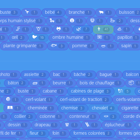
🦩
🐃
rbuste
bébé
branche
buisson
3
1
4
1
1
2
🐍
🎃
💀
🦢
rps humain stylisé
dess
1
1
1
1
2
🦵
🦒
🐸
🌿
👨
🦪

i
1
1
1
1
7
41
1
🐦
🌺
œil
ombre humaine
papillon
1
2
10
1
1
1
🐟
🥗
plante grimpante
pomme
sapin
1
3
1
1
1
 photo
assiette
bac
bâche
bague
balcon
1
2
1
2
1
🧱
📦
bâton
beurre
bois de chauffage
2
1
1
1
1
🔌
he
buste
cabane
cabines de plage
2
1
1
3
5
🔘
cerf-volant
cerf-volant de traction
cerfs-volant
1
1
2
🛤️
cheminée
chemise
chevalet
cigarette
1
1
3
4
🪢
é
collier
colonne
conteneur
corde d'
1
2
1
1
3
🧣
🪜
dessin
drapeau
éplucheur
1
1
1
1
1
fil de fer
fleur
foin
formes colorées
formes gé
1
3
1
2