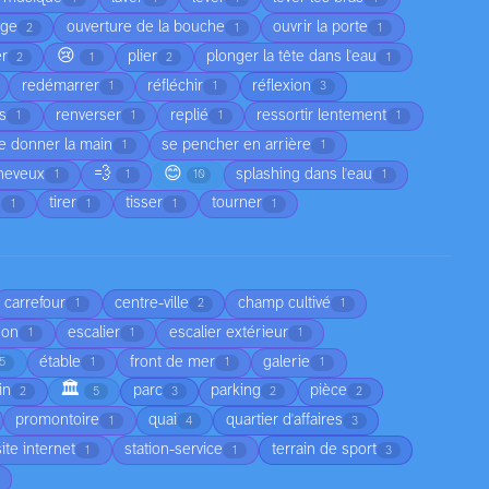
age
ouverture de la bouche
ouvrir la porte
2
1
1
😢
er
plier
plonger la tête dans l'eau
2
1
2
1
redémarrer
réfléchir
réflexion
1
1
3
as
renverser
replié
ressortir lentement
1
1
1
1
e donner la main
se pencher en arrière
1
1
💨
😊
cheveux
splashing dans l'eau
1
1
10
1
e
tirer
tisser
tourner
1
1
1
1
carrefour
centre-ville
champ cultivé
1
2
1
son
escalier
escalier extérieur
1
1
1
étable
front de mer
galerie
5
1
1
1
🏛️
in
parc
parking
pièce
2
5
3
2
2
promontoire
quai
quartier d'affaires
1
4
3
site internet
station-service
terrain de sport
1
1
3