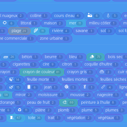
🏜️
💧
el nuageux
colline
cours d'eau
e
2
1
4
6
5
🌻
littoral
maison
mer
milieu côtier
mi
6
1
2
11
1
🌾
plage
rivière
savane
sol
sol f
1
29
11
4
1
3
ne commerciale
zone urbaine
1
1
🧱
🪵
bêton
beurre
bleu
bois sec
26
1
1
1
75
1
cigarettes
cire
citron
coquille d'huître
5
1
9
1
1
👜
crayon
crayon de couleur
crayon gris
cuir 
2
81
1
2
🍃
feuille morte
feuilles mortes
feuilles sèches
1
14
1
1
🌿
🛢️
🧶
🥬
📏
jean
lign
1
15
6
1
1
1
4

miroir
moisissure
mousse
nageoire
58
2
1
2
1
🎨
d'orange
peau de fruit
peinture à l'huile
pe
1
2
80
8
♻️
nte
plâtre
plomb
plume
plumes
6
11
2
1
5
3
🧵
toile
trait
végétation
végétaux
1
47
36
1
2
1