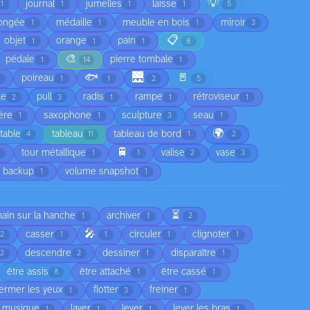
💡
journal
jumelles
laisse
1
1
1
1
5
ongée
médaille
meuble en bois
miroir
1
1
1
3
📋
objet
orange
pain
1
1
1
8
🎨
pédale
pierre tombale
1
14
1
🐟
🌉
🚪
poireau
1
1
2
5
le
pull
radis
rampe
rétroviseur
2
3
1
1
1
ère
saxophone
sculpture
seau
1
1
3
1
🌍
table
tableau
tableau de bord
4
11
1
2
🚆
tour métallique
valise
vase
1
1
2
3
 backup
volume snapshot
1
1
⏳
main sur la hanche
archiver
1
1
2
🎤
casser
circuler
clignoter
2
1
1
1
1
descendre
dessiner
disparaître
2
2
1
1
être assis
être attaché
être cassé
8
1
1
fermer les yeux
flotter
freiner
1
3
1
a musique
laver
lever
lever les bras
1
1
1
1