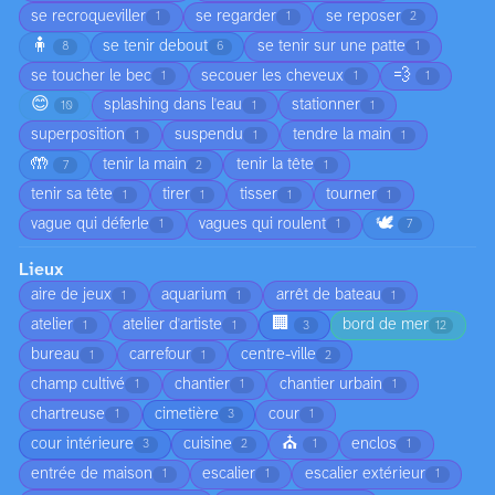
se recroqueviller
se regarder
se reposer
1
1
2
🧍
se tenir debout
se tenir sur une patte
8
6
1
💨
se toucher le bec
secouer les cheveux
1
1
1
😊
splashing dans l'eau
stationner
10
1
1
superposition
suspendu
tendre la main
1
1
1
🤲
tenir la main
tenir la tête
7
2
1
tenir sa tête
tirer
tisser
tourner
1
1
1
1
🕊️
vague qui déferle
vagues qui roulent
1
1
7
Lieux
aire de jeux
aquarium
arrêt de bateau
1
1
1
🏢
atelier
atelier d'artiste
bord de mer
1
1
3
12
bureau
carrefour
centre-ville
1
1
2
champ cultivé
chantier
chantier urbain
1
1
1
chartreuse
cimetière
cour
1
3
1
⛪
cour intérieure
cuisine
enclos
3
2
1
1
entrée de maison
escalier
escalier extérieur
1
1
1