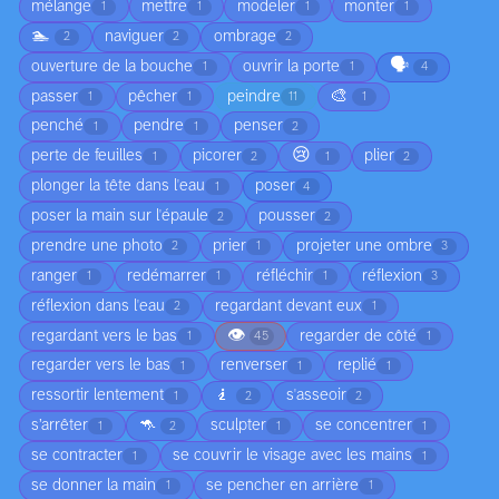
mélange
mettre
modeler
monter
1
1
1
1
🏊
naviguer
ombrage
2
2
2
🗣️
ouverture de la bouche
ouvrir la porte
1
1
4
🎨
passer
pêcher
peindre
1
1
11
1
penché
pendre
penser
1
1
2
😢
perte de feuilles
picorer
plier
1
2
1
2
plonger la tête dans l'eau
poser
1
4
poser la main sur l'épaule
pousser
2
2
prendre une photo
prier
projeter une ombre
2
1
3
ranger
redémarrer
réfléchir
réflexion
1
1
1
3
réflexion dans l'eau
regardant devant eux
2
1
👁️
regardant vers le bas
regarder de côté
1
45
1
regarder vers le bas
renverser
replié
1
1
1
🧎
ressortir lentement
s'asseoir
1
2
2
🦘
s’arrêter
sculpter
se concentrer
1
2
1
1
se contracter
se couvrir le visage avec les mains
1
1
se donner la main
se pencher en arrière
1
1