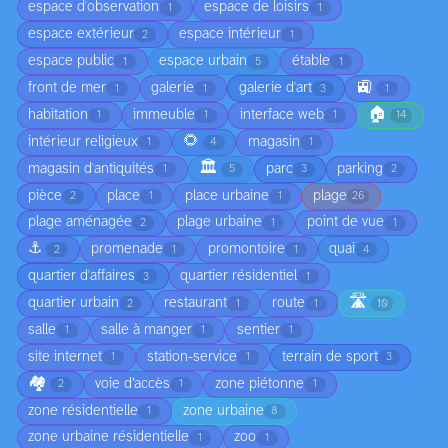
espace d'observation
espace de loisirs
1
1
espace extérieur
espace intérieur
2
1
espace public
espace urbain
étable
1
5
1
🚉
front de mer
galerie
galerie d'art
1
1
3
1
🏠
habitation
immeuble
interface web
1
1
1
14
🌻
intérieur religieux
magasin
1
4
1
🏛️
magasin d'antiquités
parc
parking
1
5
3
2
pièce
place
place urbaine
plage
2
1
1
26
plage aménagée
plage urbaine
point de vue
2
1
1
⚓
promenade
promontoire
quai
2
1
1
4
quartier d'affaires
quartier résidentiel
3
1
🛣️
quartier urbain
restaurant
route
2
1
1
10
salle
salle à manger
sentier
1
1
1
site internet
station-service
terrain de sport
1
1
3
🏘️
voie d’accès
zone piétonne
2
1
1
zone résidentielle
zone urbaine
1
8
zone urbaine résidentielle
zoo
1
1