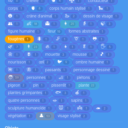
🐴
🐕
🐉
chèvre
conducteur
5
1
4
1
1
🫀
🐍
corps
corps humain stylisé
1
8
1
1
🎃
🦢
crâne d'animal
dessin de visage
1
1
2
1
👥
👶
👻
👩
👵
🍃
1
18
1
25
1
3
figure humaine
fleur
formes abstraites
1
10
1
🐜
🦵
🦒
🐸
fougères
1
1
1
1
1
🌿
👨
🦪
👧
🥬
🖐️
7
23
1
1
1
5
🌼
🪰
🎵
mouette
mousse
1
1
3
1
1
🐦
nourisson
œil
ombre humaine
1
2
9
1
🌺
🦋
passants
personnage dessiné
1
1
1
1
🧑
🦶
personnes
piétons
59
1
1
1
pigeon
pin
pissenlit
plante
2
1
1
22
🐟
🍎
plantes grimpantes
1
3
1
🥗
quatre personnes
sapins
1
1
1
🐭
👼
🦔
sculpture humanoïde
1
1
1
2
👤
végétation
visage stylisé
1
53
2