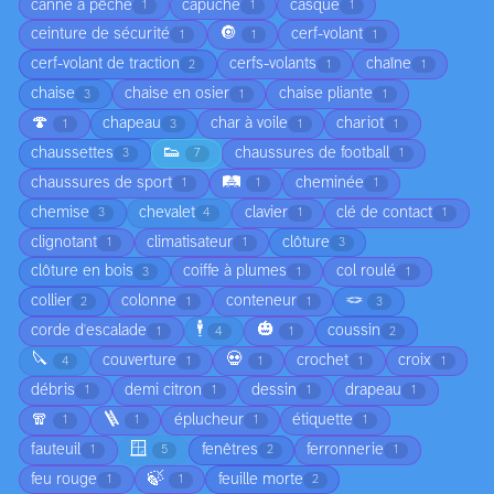
canne à pêche
capuche
casque
1
1
1
🔘
ceinture de sécurité
cerf-volant
1
1
1
cerf-volant de traction
cerfs-volants
chaîne
2
1
1
chaise
chaise en osier
chaise pliante
3
1
1
🍄
chapeau
char à voile
chariot
1
3
1
1
👟
chaussettes
chaussures de football
3
7
1
🛤️
chaussures de sport
cheminée
1
1
1
chemise
chevalet
clavier
clé de contact
3
4
1
1
clignotant
climatisateur
clôture
1
1
3
clôture en bois
coiffe à plumes
col roulé
3
1
1
🪢
collier
colonne
conteneur
2
1
1
3
🕴️
🎃
corde d'escalade
coussin
1
4
1
2
🔪
💀
couverture
crochet
croix
4
1
1
1
1
débris
demi citron
dessin
drapeau
1
1
1
1
🧣
🪜
éplucheur
étiquette
1
1
1
1
🪟
fauteuil
fenêtres
ferronnerie
1
5
2
1
🍃
feu rouge
feuille morte
1
1
2