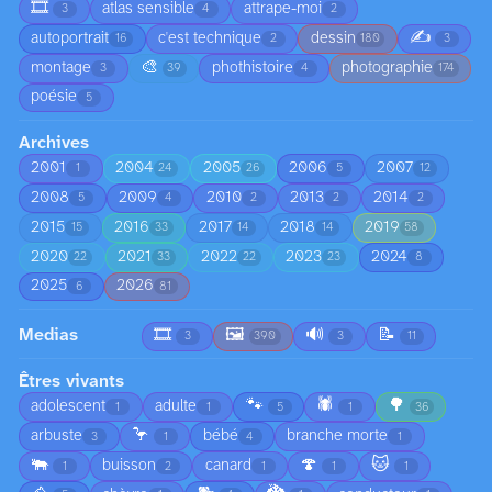
🎞️
atlas sensible
attrape-moi
3
4
2
✍️
autoportrait
c'est technique
dessin
16
2
180
3
🎨
montage
phothistoire
photographie
3
39
4
174
poésie
5
Archives
2001
2004
2005
2006
2007
1
24
26
5
12
2008
2009
2010
2013
2014
5
4
2
2
2
2015
2016
2017
2018
2019
15
33
14
14
58
2020
2021
2022
2023
2024
22
33
22
23
8
2025
2026
6
81
Medias
🎞️
🖼️
🔊
📝
3
390
3
11
Êtres vivants
🐾
🕷️
🌳
adolescent
adulte
1
1
5
1
36
🦩
arbuste
bébé
branche morte
3
1
4
1
🐃
🍄
🐱
buisson
canard
1
2
1
1
1