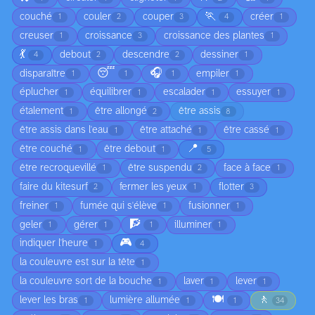
🏃
couché
couler
couper
créer
1
2
3
4
1
creuser
croissance
croissance des plantes
1
3
1
💃
debout
descendre
dessiner
4
2
2
1
😴
🎧
disparaître
empiler
1
1
1
1
éplucher
équilibrer
escalader
essuyer
1
1
1
1
étalement
être allongé
être assis
1
2
8
être assis dans l'eau
être attaché
être cassé
1
1
1
📍
être couché
être debout
1
1
5
être recroquevillé
être suspendu
face à face
1
2
1
faire du kitesurf
fermer les yeux
flotter
2
1
3
freiner
fumée qui s'élève
fusionner
1
1
1
🧗
geler
gérer
illuminer
1
1
1
1
🎮
indiquer l'heure
1
4
la couleuvre est sur la tête
1
la couleuvre sort de la bouche
laver
lever
1
1
1
🍽️
🚶
lever les bras
lumière allumée
1
1
1
34