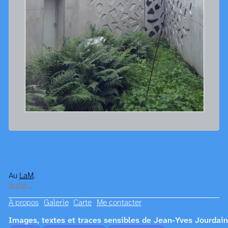
Au
LaM
.
Suite…
À propos
Galerie
Carte
Me contacter
Images, textes et traces sensibles de Jean-Yves Jourdain