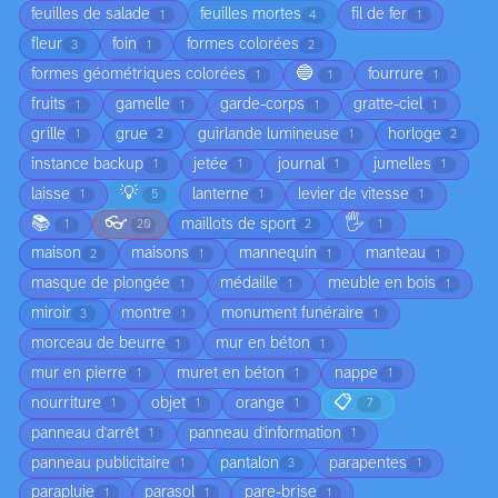
feuilles de salade
feuilles mortes
fil de fer
1
4
1
fleur
foin
formes colorées
3
1
2
🔵
formes géométriques colorées
fourrure
1
1
1
fruits
gamelle
garde-corps
gratte-ciel
1
1
1
1
grille
grue
guirlande lumineuse
horloge
1
2
1
2
instance backup
jetée
journal
jumelles
1
1
1
1
💡
laisse
lanterne
levier de vitesse
1
5
1
1
📚
👓
🖐️
maillots de sport
1
20
2
1
maison
maisons
mannequin
manteau
2
1
1
1
masque de plongée
médaille
meuble en bois
1
1
1
miroir
montre
monument funéraire
3
1
1
morceau de beurre
mur en béton
1
1
mur en pierre
muret en béton
nappe
1
1
1
📋
nourriture
objet
orange
1
1
1
7
panneau d'arrêt
panneau d'information
1
1
panneau publicitaire
pantalon
parapentes
1
3
1
parapluie
parasol
pare-brise
1
1
1