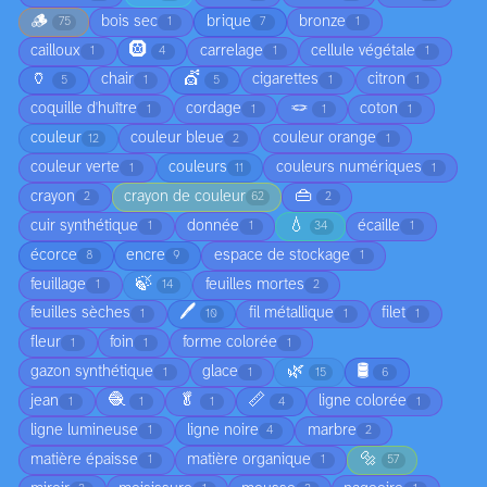
🪵
bois sec
brique
bronze
75
1
7
1
🛞
cailloux
carrelage
cellule végétale
1
4
1
1
🏺
💇
chair
cigarettes
citron
5
1
5
1
1
🪢
coquille d'huître
cordage
coton
1
1
1
1
couleur
couleur bleue
couleur orange
12
2
1
couleur verte
couleurs
couleurs numériques
1
11
1
👜
crayon
crayon de couleur
2
62
2
💧
cuir synthétique
donnée
écaille
1
1
34
1
écorce
encre
espace de stockage
8
9
1
🍃
feuillage
feuilles mortes
1
14
2
🖊️
feuilles sèches
fil métallique
filet
1
10
1
1
fleur
foin
forme colorée
1
1
1
🌿
🛢️
gazon synthétique
glace
1
1
15
6
🧶
🥬
📏
jean
ligne colorée
1
1
1
4
1
ligne lumineuse
ligne noire
marbre
1
4
2
🔩
matière épaisse
matière organique
1
1
57