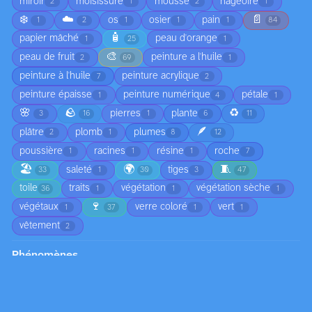
miroir
moisissure
mousse
nageoire
2
1
2
1
❄️
☁️
📄
os
osier
pain
1
2
1
1
1
84
🧴
papier mâché
peau d'orange
1
25
1
🎨
peau de fruit
peinture a l'huile
2
69
1
peinture à l'huile
peinture acrylique
7
2
peinture épaisse
peinture numérique
pétale
1
4
1
🌸
🪨
♻️
pierres
plante
3
16
1
6
11
🪶
plâtre
plomb
plumes
2
1
8
12
poussière
racines
résine
roche
1
1
1
7
🏖️
🌍
🧵
saleté
tiges
33
1
30
3
47
toile
traits
végétation
végétation sèche
36
1
1
1
🍷
végétaux
verre coloré
vert
1
37
1
1
vêtement
2
Phénomènes
🔮
❤️
🗂️
bruit
1
1
1
1
bruit de la caisse métallique
bruit de roulement
1
1
🌡️
🗓️
brume
chute d'arbre
3
1
1
1