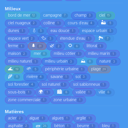
Milieux
bord de mer
campagne
champ
ciel
12
7
3
15
🏜️
ciel nuageux
colline
cours d'eau
2
1
4
5
💧
dunes
eau douce
espace urbain
1
5
1
5
🦆
🏞️
espace vert
étendue d'eau
2
3
1
7
🌲
🌿
🌻
ferme
littoral
1
31
2
6
1
maison
mer
milieu côtier
milieu marin
2
11
1
1
⛰️
milieu naturel
milieu urbain
nature
1
3
9
3
🌊
🌱
périphérie urbaine
plage
19
5
1
29
🌾
rivière
savane
sol
11
4
1
3
sol forestier
sol naturel
sol sablonneux
4
1
1
🌍
🏙️
sous-bois
vallée
ville
1
1
6
1
6
zone commerciale
zone urbaine
1
1
Matières
acier
algue
algues
argile
2
1
1
1
🧱
asphalte
bêton
beurre
bleu
2
26
1
1
1