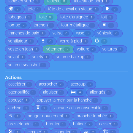
table en verre
tableau
tableau de bord
1
11
1
🌍
🧵
tête
tête de cheval en statue
2
1
1
2
toboggan
toile
toile d'araignée
toit
1
9
1
1
🚆
tombe
torchon
tour métallique
2
1
1
1
tranches de pain
valise
vase
véhicule
1
2
3
2
🍷
🧥
ventilateur
verre à pied
1
2
1
5
veste en jean
vêtement
voiture
voitures
1
12
2
2
volant
volets
volume backup
1
1
1
volume snapshot
1
Actions
accélérer
accrocher
accroupi
1
2
3
🛌
agenouillée
aiguiser
allongés
1
1
4
1
appuyer
appuyer la main sur la hanche
1
1
⏳
archiver
aucune action observable
1
2
1
🥤
bouger doucement
branche tombée
1
1
1
bras étendus
brouter
butiner
casser
1
1
2
1
🎤
🚗
🏗️
circuler
clignoter
1
1
1
2
1