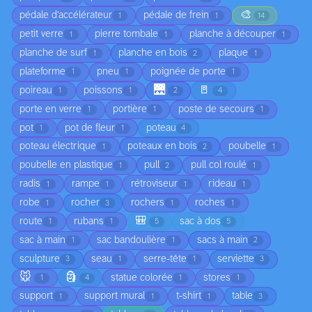
🎨
pédale d’accélérateur
pédale de frein
1
1
14
petit verre
pierre tombale
planche à découper
1
1
1
planche de surf
planche en bois
plaque
1
2
1
plateforme
pneu
poignée de porte
1
1
1
🌉
🚪
poireau
poissons
1
1
2
4
porte en verre
portière
poste de secours
1
1
1
pot
pot de fleur
poteau
1
1
4
poteau électrique
poteaux en bois
poubelle
1
2
1
poubelle en plastique
pull
pull col roulé
1
2
1
radis
rampe
rétroviseur
rideau
1
1
1
1
robe
rocher
rochers
roches
1
3
1
1
🎒
route
rubans
sac à dos
1
1
5
5
sac à main
sac bandoulière
sacs à main
1
1
2
sculpture
seau
serre-tête
serviette
3
1
1
3
🐭
🗿
statue colorée
stores
1
4
1
1
support
support mural
t-shirt
table
1
1
1
3