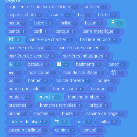
Objets
aiguiseur de couteaux électrique
antenne
1
1
appareil photo
assiette
bac
bâche
1
2
1
2
🪑
bague
balcon
balise
ballon
1
2
1
1
8
bancs
baril
barque
barre métallique
1
1
1
1
🚧
barrière de chantier
barrière en bois
6
2
2
barrière métallique
barrières de chantier
1
1
barrières de sécurité
barrières métalliques
1
1
⛵
🏢
bateaux
bâtiments
bâton
4
1
4
1
2
🧱
📦
bois coupé
bois de chauffage
1
1
1
1
bol
bonnet
boucle d'oreille
bouée
1
2
2
1
bouée gonflable
bouée jaune
bouquet
1
1
1
bouteille
branche
branche tombée
1
6
1
branches
branches tombées
brique
1
1
1
bûche
bûches
buste
cabane de plage
1
1
1
1
🔌
cabines de plage
cadre
caillou
3
5
3
2
caisse métallique
camion
canapé
1
2
1