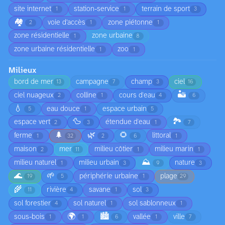
site internet
station-service
terrain de sport
1
1
3
🏘️
voie d’accès
zone piétonne
2
1
1
zone résidentielle
zone urbaine
1
8
zone urbaine résidentielle
zoo
1
1
Milieux
bord de mer
campagne
champ
ciel
13
7
3
16
🏜️
ciel nuageux
colline
cours d'eau
2
1
4
6
💧
eau douce
espace urbain
5
1
5
🦆
🏞️
espace vert
étendue d'eau
2
3
1
7
🌲
🌿
🌻
ferme
littoral
1
32
2
6
1
maison
mer
milieu côtier
milieu marin
2
11
1
1
⛰️
milieu naturel
milieu urbain
nature
1
3
9
3
🌊
🌱
périphérie urbaine
plage
19
5
1
29
🌾
rivière
savane
sol
11
4
1
3
sol forestier
sol naturel
sol sablonneux
4
1
1
🌍
🏙️
sous-bois
vallée
ville
1
1
6
1
7