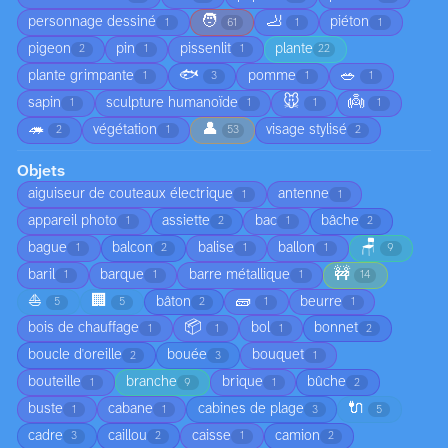
🧑
🦶
personnage dessiné
piéton
1
61
1
1
pigeon
pin
pissenlit
plante
2
1
1
22
🐟
🥗
plante grimpante
pomme
1
3
1
1
🐭
👼
sapin
sculpture humanoïde
1
1
1
1
🦔
👤
végétation
visage stylisé
2
1
53
2
Objets
aiguiseur de couteaux électrique
antenne
1
1
appareil photo
assiette
bac
bâche
1
2
1
2
🪑
bague
balcon
balise
ballon
1
2
1
1
9
🚧
baril
barque
barre métallique
1
1
1
14
⛵
🏢
🧱
bâton
beurre
5
5
2
1
1
📦
bois de chauffage
bol
bonnet
1
1
1
2
boucle d'oreille
bouée
bouquet
2
3
1
bouteille
branche
brique
bûche
1
9
1
2
🔌
buste
cabane
cabines de plage
1
1
3
5
cadre
caillou
caisse
camion
3
2
1
2