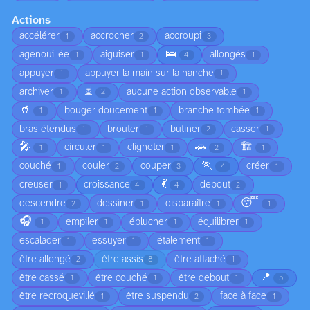
Actions
accélérer
accrocher
accroupi
1
2
3
🛌
agenouillée
aiguiser
allongés
1
1
4
1
appuyer
appuyer la main sur la hanche
1
1
⏳
archiver
aucune action observable
1
2
1
🥤
bouger doucement
branche tombée
1
1
1
bras étendus
brouter
butiner
casser
1
1
2
1
🎤
🚗
🏗️
circuler
clignoter
1
1
1
2
1
🏃
couché
couler
couper
créer
1
2
3
4
1
💃
creuser
croissance
debout
1
4
4
2
😴
descendre
dessiner
disparaître
2
1
1
1
🎧
empiler
éplucher
équilibrer
1
1
1
1
escalader
essuyer
étalement
1
1
1
être allongé
être assis
être attaché
2
8
1
📍
être cassé
être couché
être debout
1
1
1
5
être recroquevillé
être suspendu
face à face
1
2
1