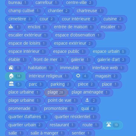
bureau
carrefour
centre-ville
1
1
2
champ cultivé
chantier
chartreuse
1
2
1
cimetière
cour
cour intérieure
cuisine
3
2
2
2
⛪
enclos
entrée de maison
escalier
1
1
1
1
escalier extérieur
espace d'observation
1
1
espace de loisirs
espace extérieur
1
2
espace intérieur
espace public
espace urbain
1
1
5
étable
front de mer
galerie
galerie d'art
1
1
1
3
🚉
habitation
immeuble
interface web
1
1
1
1
🏠
🌻
intérieur religieux
magasin
14
1
4
2
🏛️
parc
parking
pièce
place
5
3
2
2
1
place urbaine
plage
plage aménagée
1
28
1
⚓
plage urbaine
point de vue
1
1
2
promenade
promontoire
quai
1
1
4
quartier d'affaires
quartier résidentiel
3
1
🛣️
quartier urbain
restaurant
route
2
1
1
10
salle
salle à manger
sentier
1
1
1