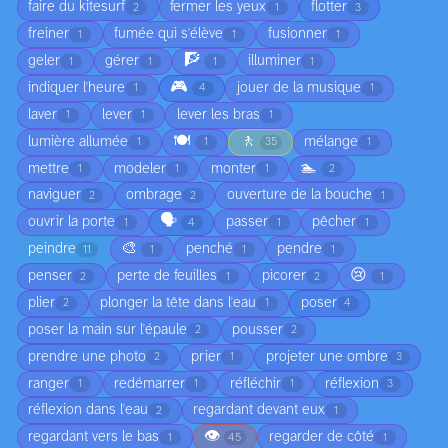
faire du kitesurf
fermer les yeux
flotter
2
1
3
freiner
fumée qui s'élève
fusionner
1
1
1
🧗
geler
gérer
illuminer
1
1
1
1
🎮
indiquer l'heure
jouer de la musique
1
4
1
laver
lever
lever les bras
1
1
1
🍽️
🚶
lumière allumée
mélange
1
1
35
1
🏊
mettre
modeler
monter
1
1
1
2
naviguer
ombrage
ouverture de la bouche
2
2
1
🗣️
ouvrir la porte
passer
pêcher
1
4
1
1
🎨
peindre
penché
pendre
11
1
1
1
😢
penser
perte de feuilles
picorer
2
1
2
1
plier
plonger la tête dans l'eau
poser
2
1
4
poser la main sur l'épaule
pousser
2
2
prendre une photo
prier
projeter une ombre
2
1
3
ranger
redémarrer
réfléchir
réflexion
1
1
1
3
réflexion dans l'eau
regardant devant eux
2
1
👁️
regardant vers le bas
regarder de côté
1
45
1