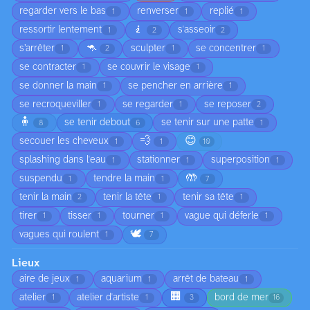
regarder vers le bas
renverser
replié
1
1
1
🧎
ressortir lentement
s'asseoir
1
2
2
🦘
s’arrêter
sculpter
se concentrer
1
2
1
1
se contracter
se couvrir le visage
1
1
se donner la main
se pencher en arrière
1
1
se recroqueviller
se regarder
se reposer
1
1
2
🧍
se tenir debout
se tenir sur une patte
8
6
1
💨
😊
secouer les cheveux
1
1
10
splashing dans l'eau
stationner
superposition
1
1
1
🤲
suspendu
tendre la main
1
1
7
tenir la main
tenir la tête
tenir sa tête
2
1
1
tirer
tisser
tourner
vague qui déferle
1
1
1
1
🕊️
vagues qui roulent
1
7
Lieux
aire de jeux
aquarium
arrêt de bateau
1
1
1
🏢
atelier
atelier d'artiste
bord de mer
1
1
3
16