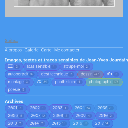
Suite…
À propos
Galerie
Carte
Me contacter
Images, textes et traces sensibles de Jean-Yves Jourdain
🎞️
atlas sensible
attrape-moi
3
4
2
✍️
autoportrait
c'est technique
dessin
16
2
247
3
🎨
montage
phothistoire
photographie
3
39
4
176
poésie
5
Archives
2001
2002
2003
2004
2005
5
1
1
24
26
2006
2007
2008
2009
2010
5
12
5
4
2
2013
2014
2015
2016
2017
2
2
15
33
14