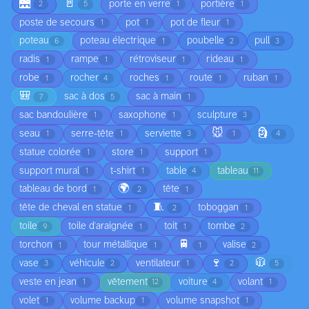
🌉
🚪
porte en verre
portière
2
5
1
1
poste de secours
pot
pot de fleur
1
1
1
poteau
poteau électrique
poubelle
pull
6
1
2
3
radis
rampe
rétroviseur
rideau
1
1
1
1
robe
rocher
roches
route
ruban
1
4
1
1
1
🎒
sac à dos
sac à main
7
5
1
sac bandoulière
saxophone
sculpture
1
1
3
🐭
🗿
seau
serre-tête
serviette
1
1
3
1
4
statue colorée
store
support
1
1
1
support mural
t-shirt
table
tableau
1
1
4
11
🌍
tableau de bord
tête
1
2
1
🧵
tête de cheval en statue
toboggan
1
2
1
toile
toile d'araignée
toit
tombe
9
1
1
2
🚆
torchon
tour métallique
valise
1
1
1
2
🍷
🧥
vase
véhicule
ventilateur
3
2
1
2
5
veste en jean
vêtement
voiture
volant
1
12
4
1
volet
volume backup
volume snapshot
1
1
1