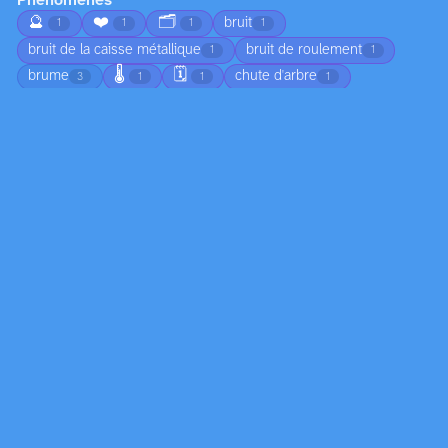
Phénomènes
🔮
❤️
🗂️
bruit
1
1
1
1
bruit de la caisse métallique
bruit de roulement
1
1
🌡️
🗓️
brume
chute d'arbre
3
1
1
1
🌅
chute de branches
ciel nuageux
1
1
1
😠
circulation
coucher de soleil
1
1
1
🍂
croissance
déplacement du sable
4
2
1
🏚️
🌀
🦟
écho dans l’habitacle
1
1
1
1
👣
écoulement
écume
émotion
1
2
1
1
☀️
empreintes dans le sable
1
1
feuilles mortes au sol
flotter
1
1
🧊
formation de dunes
formation de nuages
1
1
3
formation de vague
formation des nuages
gel
1
1
1
humidité
jeunesse
joie
légéreté
2
1
1
1
ligne colorée
lumière
marée
1
11
4
🔄
marée basse
moisissure
2
1
2
mouvement de l'eau
mouvement des ailes
4
1