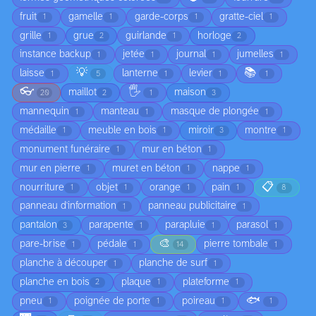
fruit
gamelle
garde-corps
gratte-ciel
1
1
1
1
grille
grue
guirlande
horloge
1
2
1
2
instance backup
jetée
journal
jumelles
1
1
1
1
💡
📚
laisse
lanterne
levier
1
5
1
1
1
👓
🖐️
maillot
maison
20
2
1
3
mannequin
manteau
masque de plongée
1
1
1
médaille
meuble en bois
miroir
montre
1
1
3
1
monument funéraire
mur en béton
1
1
mur en pierre
muret en béton
nappe
1
1
1
📋
nourriture
objet
orange
pain
1
1
1
1
8
panneau d'information
panneau publicitaire
1
1
pantalon
parapente
parapluie
parasol
3
1
1
1
🎨
pare-brise
pédale
pierre tombale
1
1
14
1
planche à découper
planche de surf
1
1
planche en bois
plaque
plateforme
2
1
1
🐟
pneu
poignée de porte
poireau
1
1
1
1