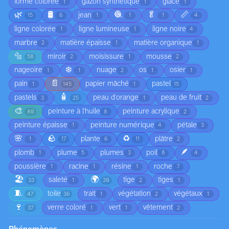
forme colorée
gazon synthétique
glace
1
1
1
🌿
🛢️
🧶
🥬
📏
jean
15
6
1
1
1
4
ligne colorée
ligne lumineuse
ligne noire
1
1
4
marbre
matière épaisse
matière organique
2
1
1
🔩
miroir
moisissure
mousse
58
2
1
2
❄️
nageoire
nuage
os
osier
1
1
2
1
1
📄
pain
papier mâché
pastel
1
145
1
15
🧴
pastels
peau d'orange
peau de fruit
3
25
1
2
🎨
peinture à l'huile
peinture acrylique
80
8
2
peinture épaisse
peinture numérique
pétale
1
4
3
🌸
🪨
♻️
plante
plâtre
1
17
6
11
2
🪶
plomb
plume
plumes
poil
1
5
3
8
4
poussière
racine
résine
roche
1
1
1
7
🏖️
🌍
saleté
tige
tiges
33
1
30
2
1
🧵
toile
trait
végétation
végétaux
47
36
1
2
1
🍷
verre coloré
vert
vêtement
37
1
1
2