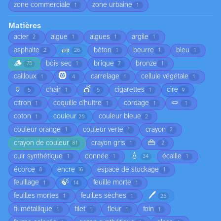
zone commerciale
zone urbaine
1
1
Matières
acier
algue
algues
argile
2
1
1
1
🧱
asphalte
bêton
beurre
bleu
2
26
1
1
1
🪵
bois sec
brique
bronze
75
1
7
1
🛞
cailloux
carrelage
cellule végétale
1
4
1
1
🏺
💇
chair
cigarettes
cire
5
1
5
1
9
🪢
citron
coquille d'huître
cordage
1
1
1
1
coton
couleur
couleur bleue
1
20
2
couleur orange
couleur verte
crayon
1
1
2
👜
crayon de couleur
crayon gris
81
1
2
💧
cuir synthétique
donnée
écaille
1
1
34
1
écorce
encre
espace de stockage
8
16
1
🍃
feuillage
feuille morte
1
14
1
🖊️
feuilles mortes
feuilles sèches
1
1
25
fil métallique
filet
fleur
foin
1
1
1
1