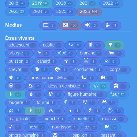
2018
2019
2020
2021
2022
14
58
22
33
22
2023
2024
2025
2026
23
8
6
144
Medias
🎞️
🖼️
🔊
📝
3
459
3
11
Êtres vivants
🐾
🕷️
🌳
adolescent
adulte
1
1
5
1
37
🦩
🐃
arbuste
bébé
branche
3
1
4
1
1
🍄
🐱
🐴
buisson
canard
2
1
1
1
5
🐕
🐉
chèvre
conducteur
corps
1
5
1
1
1
🫀
🐍
🎃
corps humain stylisé
8
1
1
1
💀
🦢
👶
👻
dessin de visage
1
2
1
18
1
👩
👵
🍃
figure humaine
fleur
27
1
3
1
12
🦵
🦒
🐸
fougère
fourmi
1
1
1
1
1
🌿
👨
🦪
👧
🥬
🖐️
7
41
1
1
1
5
marguerite
mouche
mouette
mousse
1
1
3
1
🎵
🐦
nœul
nourisson
œil
1
5
1
2
10
🌺
ombre humaine
papillon
passant
1
1
1
1