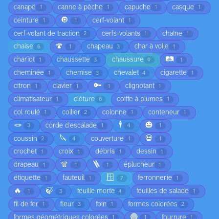
canapé
canne à pêche
capuche
casque
1
1
1
1
🔘
ceinture
cerf-volant
1
1
1
cerf-volant de traction
cerfs-volants
chaîne
2
1
1
🍄
chaise
chapeau
char à voile
6
1
3
1
🛤️
chariot
chaussette
chaussure
1
3
9
1
cheminée
chemise
chevalet
cigarette
1
3
4
1
🔑
citron
clavier
clignotant
1
1
1
1
climatisateur
clôture
coiffe à plumes
1
6
1
col roulé
collier
colonne
conteneur
1
2
1
1
🪢
🕴️
🎃
corde d'escalade
3
1
4
1
🔪
💀
coussin
couverture
2
4
1
1
crochet
croix
débris
dessin
1
1
1
1
🧣
🪜
drapeau
éplucheur
1
1
1
1
🪟
étiquette
fauteuil
ferronnerie
1
1
7
1
🔥
🍃
feuille morte
feuilles de salade
1
3
4
1
fil de fer
fleur
foin
formes colorées
1
3
1
2
🔵
formes géométriques colorées
fourrure
1
1
1