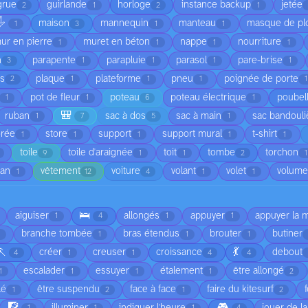
grue
guirlande
horloge
instance backup
jetée
2
1
2
1
️
maison
mannequin
manteau
masque de pl
1
3
1
1
ur en pierre
muret en béton
nappe
nourriture
1
1
1
1
n
parapente
parapluie
parasol
pare-brise
3
1
1
1
1
is
plaque
plateforme
pneu
poignée de porte
2
1
1
1
1
pot de fleur
poteau
poteau électrique
poubel
1
1
6
1
🎒
ruban
sac à dos
sac à main
sac bandouli
1
7
5
1
orée
store
support
support mural
t-shirt
1
1
1
1
1
toile
toile d'araignée
toit
tombe
torchon
9
1
1
2
1
ean
vêtement
voiture
volant
volet
volume
1
12
4
1
1
🛌
aiguiser
allongés
appuyer
appuyer la 
1
4
1
1
branche tombée
bras étendus
brouter
butiner
1
1
1
🏃
💃
créer
creuser
croissance
debout
4
1
1
4
4
escalader
essuyer
étalement
être allongé
1
1
1
1
2
lé
être suspendu
face à face
faire du kitesurf
1
2
1
2
🧗
🎮
illuminer
indiquer l'heure
jouer de l