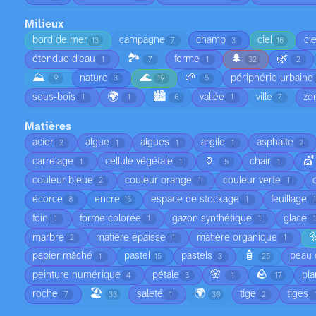
Milieux
bord de mer
campagne
champ
ciel
ci
13
7
3
16
🏞️
🌲
🌿
étendue d'eau
ferme
1
7
1
32
2
⛰️
🌊
🌱
nature
périphérie urbaine
9
3
19
5
🌍
🏙️
sous-bois
vallée
ville
zo
1
1
6
1
7
Matières
acier
algue
algues
argile
asphalte
2
1
1
1
2
🏺
💇
carrelage
cellule végétale
chair
1
1
5
1
couleur bleue
couleur orange
couleur verte
2
1
1
écorce
encre
espace de stockage
feuillage
8
16
1
foin
forme colorée
gazon synthétique
glace
1
1
1

marbre
matière épaisse
matière organique
2
1
1
🧴
papier mâché
pastel
pastels
peau 
1
15
3
25
🌸
🪨
peinture numérique
pétale
pla
4
3
1
17
🏖️
🌍
roche
saleté
tige
tiges
7
33
1
30
2