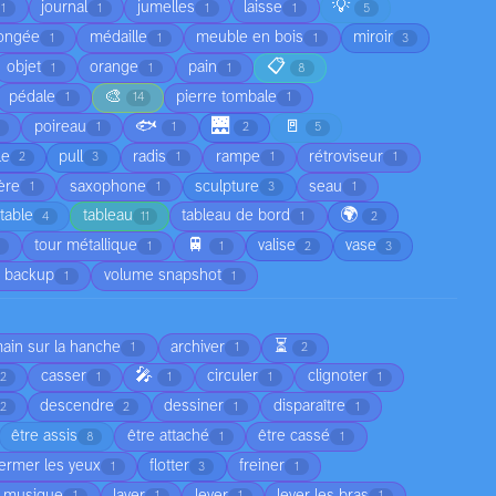
💡
journal
jumelles
laisse
1
1
1
1
5
ongée
médaille
meuble en bois
miroir
1
1
1
3
📋
objet
orange
pain
1
1
1
8
🎨
pédale
pierre tombale
1
14
1
🐟
🌉
🚪
poireau
1
1
2
5
le
pull
radis
rampe
rétroviseur
2
3
1
1
1
ère
saxophone
sculpture
seau
1
1
3
1
🌍
table
tableau
tableau de bord
4
11
1
2
🚆
tour métallique
valise
vase
1
1
2
3
 backup
volume snapshot
1
1
⏳
main sur la hanche
archiver
1
1
2
🎤
casser
circuler
clignoter
2
1
1
1
1
descendre
dessiner
disparaître
2
2
1
1
être assis
être attaché
être cassé
8
1
1
fermer les yeux
flotter
freiner
1
3
1
a musique
laver
lever
lever les bras