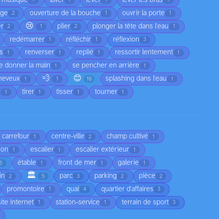
1
1
1
1
age
ouverture de la bouche
ouvrir la porte
2
1
1
😢
er
plier
plonger la tête dans l'eau
2
1
2
1
redémarrer
réfléchir
réflexion
1
1
3
as
renverser
replié
ressortir lentement
1
1
1
1
e donner la main
se pencher en arrière
1
1
💨
😊
cheveux
splashing dans l'eau
1
1
10
1
e
tirer
tisser
tourner
1
1
1
1
carrefour
centre-ville
champ cultivé
1
2
1
son
escalier
escalier extérieur
1
1
1
étable
front de mer
galerie
5
1
1
1
🏛️
in
parc
parking
pièce
2
5
3
2
2
promontoire
quai
quartier d'affaires
1
4
3
site internet
station-service
terrain de sport
1
1
3