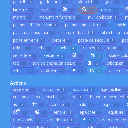
gamelle
garde-corps
gratte-ciel
grille
1
1
1
1
📚
👓

lanterne
levier
maillot
1
1
1
20
2
montre
monument funéraire
mur en béton
m
1
1
1
panneau d'information
panneau publicitaire
pantalo
1
1
planche à découper
planche de surf
planche en bo
1
1
porte en verre
portière
poste de secours
pot
1
1
1
rideau
robe
rocher
roches
route
1
1
4
1
1
🐭
🗿
serre-tête
serviette
statue col
1
3
1
4
🧵
tête
tête de cheval en statue
toboggan
1
1
2
1
🍷
🧥
véhicule
ventilateur
veste en j
2
1
2
5
Actions
accélérer
accrocher
accroupi
agenouillée
1
2
3
1
🥤
aucune action observable
bouger doucement
1
1
1
🚗
🏗️
couché
couler
couper
2
1
1
2
3
😴
🎧
empiler
éplucher
équilibrer
1
1
1
1
📍
être couché
être debout
être recroquevil
1
1
5
fumée qui s'élève
fusionner
geler
gérer