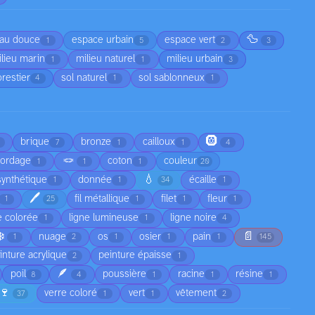
🦆
au douce
espace urbain
espace vert
1
5
2
3
lieu marin
milieu naturel
milieu urbain
1
1
3
orestier
sol naturel
sol sablonneux
4
1
1
🛞
brique
bronze
cailloux
7
1
1
4
🪢
cordage
coton
couleur
1
1
1
20
💧
synthétique
donnée
écaille
1
1
34
1
🖊️
fil métallique
filet
fleur
1
25
1
1
1
e colorée
ligne lumineuse
ligne noire
1
1
4
❄️
📄
nuage
os
osier
pain
1
2
1
1
1
145
inture acrylique
peinture épaisse
2
1
🪶
poil
poussière
racine
résine
8
4
1
1
1
🍷
verre coloré
vert
vêtement
37
1
1
2