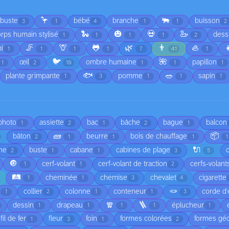
🦩
🐃
rbuste
bébé
branche
buisson
3
1
4
1
1
2
🐍
🎃
💀
🦢
rps humain stylisé
dess
1
1
1
1
2
🦵
🦒
🐸
🌿
👨
🦪

i
1
1
1
1
7
41
1
🐦
🌺
œil
ombre humaine
papillon
1
2
10
1
1
1
🐟
🥗
plante grimpante
pomme
sapin
1
3
1
1
1
 photo
assiette
bac
bâche
bague
balcon
1
2
1
2
1
🧱
📦
bâton
beurre
bois de chauffage
2
1
1
1
1
🔌
he
buste
cabane
cabines de plage
2
1
1
3
5
🔘
cerf-volant
cerf-volant de traction
cerfs-volant
1
1
2
🛤️
cheminée
chemise
chevalet
cigarette
1
1
3
4
🪢
é
collier
colonne
conteneur
corde d'
1
2
1
1
3
🧣
🪜
dessin
drapeau
éplucheur
1
1
1
1
1
fil de fer
fleur
foin
formes colorées
formes gé
1
3
1
2