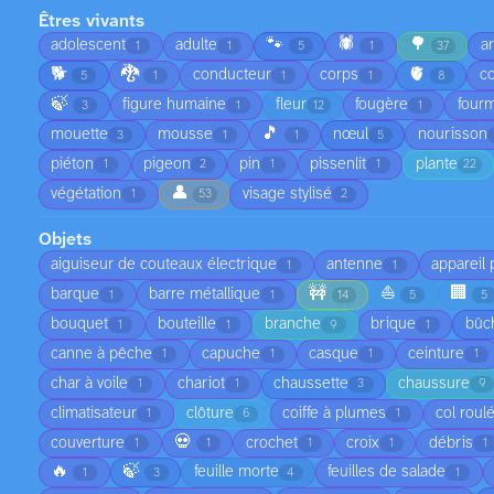
Êtres vivants
🐾
🕷️
🌳
adolescent
adulte
a
1
1
5
1
37
🐕
🐉
🫀
conducteur
corps
co
5
1
1
1
8
🍃
figure humaine
fleur
fougère
fourm
3
1
12
1
🎵
mouette
mousse
nœul
nourisson
3
1
1
5
piéton
pigeon
pin
pissenlit
plante
1
2
1
1
22
👤
végétation
visage stylisé
1
53
2
Objets
aiguiseur de couteaux électrique
antenne
appareil
1
1
🚧
⛵
🏢
barque
barre métallique
1
1
14
5
5
bouquet
bouteille
branche
brique
bûc
1
1
9
1
canne à pêche
capuche
casque
ceinture
1
1
1
1
char à voile
chariot
chaussette
chaussure
1
1
3
9
climatisateur
clôture
coiffe à plumes
col roul
1
6
1
💀
couverture
crochet
croix
débris
1
1
1
1
1
🔥
🍃
feuille morte
feuilles de salade
1
3
4
1