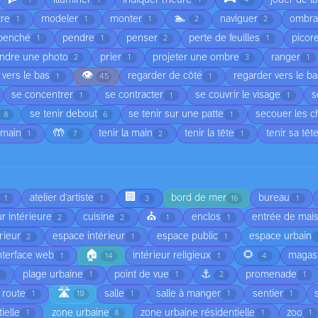
1
1
1
4
🏊
tre
modeler
monter
naviguer
ombr
1
1
1
2
2
penché
pendre
penser
perte de feuilles
picor
1
1
2
1
ndre une photo
prier
projeter une ombre
ranger
2
1
3
1
👁️
 vers le bas
regarder de côté
regarder vers le b
1
45
1
se concentrer
se contracter
se couvrir le visage
s
1
1
1
se tenir debout
se tenir sur une patte
secouer les 
8
6
1
🤲
 main
tenir la main
tenir la tête
tenir sa têt
1
7
2
1
🏢
atelier d'artiste
bord de mer
bureau
1
1
3
16
1
⛪
r intérieure
cuisine
enclos
entrée de mai
2
2
1
1
rieur
espace intérieur
espace public
espace urbain
2
1
1
🏠
🌻
nterface web
intérieur religieux
magas
1
14
1
4
⚓
plage urbaine
point de vue
promenade
1
1
1
2
1
🛣️
route
salle
salle à manger
sentier
1
10
1
1
1
ielle
zone urbaine
zone urbaine résidentielle
zoo
1
8
1
1