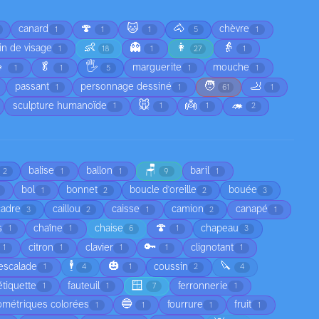
🍄
🐱
🐴
canard
chèvre
1
1
1
5
1
👶
👻
👩
👵
in de visage
1
18
1
27
1

🥬
🖐️
marguerite
mouche
1
1
5
1
1
🧑
🦶
passant
personnage dessiné
1
1
61
1
🐭
👼
🦔
sculpture humanoïde
1
1
1
2
🪑
balise
ballon
baril
2
1
1
9
1
bol
bonnet
boucle d'oreille
bouée
1
2
2
3
cadre
caillou
caisse
camion
canapé
3
2
1
2
1
🍄
s
chaîne
chaise
chapeau
1
1
6
1
3
🔑
citron
clavier
clignotant
1
1
1
1
1
🕴️
🎃
🔪
escalade
coussin
1
4
1
2
4
🪟
étiquette
fauteuil
ferronnerie
1
1
7
1
🔵
ométriques colorées
fourrure
fruit
1
1
1
1