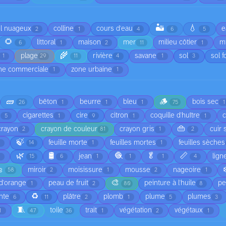
🏜️
💧
el nuageux
colline
cours d'eau
e
2
1
4
6
5
🌻
littoral
maison
mer
milieu côtier
mi
6
1
2
11
1
🌾
plage
rivière
savane
sol
sol f
1
29
11
4
1
3
ne commerciale
zone urbaine
1
1
🧱
🪵
bêton
beurre
bleu
bois sec
26
1
1
1
75
1
cigarettes
cire
citron
coquille d'huître
5
1
9
1
1
👜
crayon
crayon de couleur
crayon gris
cuir 
2
81
1
2
🍃
feuille morte
feuilles mortes
feuilles sèches
1
14
1
1
🌿
🛢️
🧶
🥬
📏
jean
lign
1
15
6
1
1
1
4

miroir
moisissure
mousse
nageoire
58
2
1
2
1
🎨
d'orange
peau de fruit
peinture à l'huile
pe
1
2
80
8
♻️
nte
plâtre
plomb
plume
plumes
6
11
2
1
5
3
🧵
toile
trait
végétation
végétaux
1
47
36
1
2
1