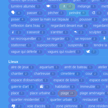
1
1
1
1
🍽️
🚶
lumière allumée
mélange
met
1
1
35
1
🗣️
🎨
passer
pêcher
peindre
4
1
1
11
1
poser
poser la main sur l'épaule
pousser
pre
4
2
2
réflexion dans l'eau
regardant devant eux
regardant
2
1
🧎
🦘
s'asseoir
s’arrêter
sculpter
2
2
1
2
1
🧍
se recroqueviller
se regarder
se reposer
1
1
2
stationner
superposition
suspendu
tendre la
1
1
1
🕊️
vague qui déferle
vagues qui roulent
1
1
7
Lieux
aire de jeux
aquarium
arrêt de bateau
atelier
1
1
1
chantier
chartreuse
cimetière
cour
cou
2
1
3
2
espace d'observation
espace de loisirs
espace exté
1
1
🚉
galerie d'art
habitation
immeuble
i
3
1
1
1
place
place urbaine
plage
plage aménagée
1
1
28
quartier résidentiel
quartier urbain
restaurant
1
2
1
🏘️
voie d’accès
zone piétonne
zone résident
2
1
1