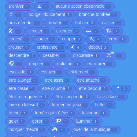
⏳
archiver
aucune action observable
1
2
1
🥤
bouger doucement
branche tombée
1
1
1
bras étendus
brouter
butiner
casser
1
1
2
1
🎤
🚗
🏗️
circuler
clignoter
1
1
1
2
1
🏃
couché
couler
couper
créer
1
2
3
4
1
💃
creuser
croissance
debout
1
4
4
2
😴
descendre
dessiner
disparaître
2
1
1
1
🎧
empiler
éplucher
équilibrer
1
1
1
1
escalader
essuyer
étalement
1
1
1
être allongé
être assis
être attaché
2
8
1
📍
être cassé
être couché
être debout
1
1
1
5
être recroquevillé
être suspendu
face à face
1
2
1
faire du kitesurf
fermer les yeux
flotter
2
1
3
freiner
fumée qui s'élève
fusionner
1
1
1
🧗
geler
gérer
illuminer
1
1
1
1
🎮
indiquer l'heure
jouer de la musique
1
4
1