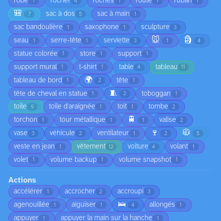
robe
rocher
roches
route
ruban
1
4
1
1
1
🎒
sac à dos
sac à main
7
5
1
sac bandoulière
saxophone
sculpture
1
1
3
🐭
🗿
seau
serre-tête
serviette
1
1
3
1
4
statue colorée
store
support
1
1
1
support mural
t-shirt
table
tableau
1
1
4
11
🌍
tableau de bord
tête
1
2
1
🧵
tête de cheval en statue
toboggan
1
2
1
toile
toile d'araignée
toit
tombe
9
1
1
2
🚆
torchon
tour métallique
valise
1
1
1
2
🍷
🧥
vase
véhicule
ventilateur
3
2
1
2
5
veste en jean
vêtement
voiture
volant
1
12
4
1
volet
volume backup
volume snapshot
1
1
1
Actions
accélérer
accrocher
accroupi
1
2
3
🛌
agenouillée
aiguiser
allongés
1
1
4
1
appuyer
appuyer la main sur la hanche
1
1