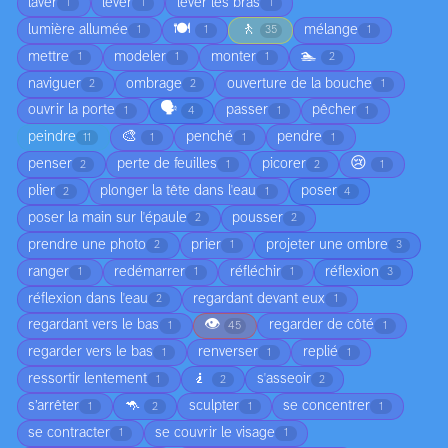
laver
lever
lever les bras
1
1
1
🍽️
🚶
lumière allumée
mélange
1
1
35
1
🏊
mettre
modeler
monter
1
1
1
2
naviguer
ombrage
ouverture de la bouche
2
2
1
🗣️
ouvrir la porte
passer
pêcher
1
4
1
1
🎨
peindre
penché
pendre
11
1
1
1
😢
penser
perte de feuilles
picorer
2
1
2
1
plier
plonger la tête dans l'eau
poser
2
1
4
poser la main sur l'épaule
pousser
2
2
prendre une photo
prier
projeter une ombre
2
1
3
ranger
redémarrer
réfléchir
réflexion
1
1
1
3
réflexion dans l'eau
regardant devant eux
2
1
👁️
regardant vers le bas
regarder de côté
1
45
1
regarder vers le bas
renverser
replié
1
1
1
🧎
ressortir lentement
s'asseoir
1
2
2
🦘
s’arrêter
sculpter
se concentrer
1
2
1
1
se contracter
se couvrir le visage
1
1