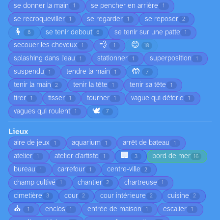
se donner la main
se pencher en arrière
1
1
se recroqueviller
se regarder
se reposer
1
1
2
🧍
se tenir debout
se tenir sur une patte
8
6
1
💨
😊
secouer les cheveux
1
1
10
splashing dans l'eau
stationner
superposition
1
1
1
🤲
suspendu
tendre la main
1
1
7
tenir la main
tenir la tête
tenir sa tête
2
1
1
tirer
tisser
tourner
vague qui déferle
1
1
1
1
🕊️
vagues qui roulent
1
7
Lieux
aire de jeux
aquarium
arrêt de bateau
1
1
1
🏢
atelier
atelier d'artiste
bord de mer
1
1
3
16
bureau
carrefour
centre-ville
1
1
2
champ cultivé
chantier
chartreuse
1
2
1
cimetière
cour
cour intérieure
cuisine
3
2
2
2
⛪
enclos
entrée de maison
escalier
1
1
1
1