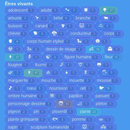
Êtres vivants
🐾
🕷️
🌳
adolescent
adulte
1
1
5
1
37
🦩
🐃
arbuste
bébé
branche
3
1
4
1
1
🍄
🐱
🐴
buisson
canard
2
1
1
1
5
🐕
🐉
chèvre
conducteur
corps
1
5
1
1
1
🫀
🐍
🎃
corps humain stylisé
8
1
1
1
💀
🦢
👶
👻
dessin de visage
1
2
1
18
1
👩
👵
🍃
figure humaine
fleur
27
1
3
1
12
🦵
🦒
🐸
fougère
fourmi
1
1
1
1
1
🌿
👨
🦪
👧
🥬
🖐️
7
41
1
1
1
5
marguerite
mouche
mouette
mousse
1
1
3
1
🎵
🐦
nœul
nourisson
œil
1
5
1
2
10
🌺
ombre humaine
papillon
passant
1
1
1
1
🧑
🦶
personnage dessiné
piéton
1
61
1
1
pigeon
pin
pissenlit
plante
2
1
1
22
🐟
🥗
plante grimpante
pomme
1
3
1
1
🐭
👼
sapin
sculpture humanoïde
1
1
1
1