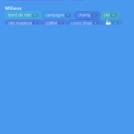
Milieux
bord de mer
campagne
champ
ciel
13
7
3
16
🏜️
ciel nuageux
colline
cours d'eau
2
1
4
6
💧
eau douce
espace urbain
5
1
5
🦆
🏞️
espace vert
étendue d'eau
2
3
1
7
🌲
🌿
🌻
ferme
littoral
1
32
2
6
1
maison
mer
milieu côtier
milieu marin
2
11
1
1
⛰️
milieu naturel
milieu urbain
nature
1
3
9
3
🌊
🌱
périphérie urbaine
plage
19
5
1
29
🌾
rivière
savane
sol
11
4
1
3
sol forestier
sol naturel
sol sablonneux
4
1
1
🌍
🏙️
sous-bois
vallée
ville
1
1
6
1
7
zone commerciale
zone urbaine
1
1
Matières
acier
algue
algues
argile
2
1
1
1
🧱
asphalte
bêton
beurre
bleu
2
26
1
1
1