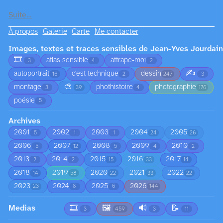
Suite…
À propos
Galerie
Carte
Me contacter
Images, textes et traces sensibles de Jean-Yves Jourdain
🎞️
atlas sensible
attrape-moi
3
4
2
✍️
autoportrait
c'est technique
dessin
16
2
247
3
🎨
montage
phothistoire
photographie
3
39
4
176
poésie
5
Archives
2001
2002
2003
2004
2005
5
1
1
24
26
2006
2007
2008
2009
2010
5
12
5
4
2
2013
2014
2015
2016
2017
2
2
15
33
14
2018
2019
2020
2021
2022
14
58
22
33
22
2023
2024
2025
2026
23
8
6
144
Medias
🎞️
🖼️
🔊
📝
3
459
3
11