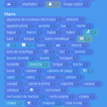
🦔
👤
végétation
visage stylisé
2
1
53
2
Objets
aiguiseur de couteaux électrique
antenne
1
1
appareil photo
assiette
bac
bâche
1
2
1
2
🪑
bague
balcon
balise
ballon
1
2
1
1
9
🚧
baril
barque
barre métallique
1
1
1
14
⛵
🏢
🧱
bâton
beurre
5
5
2
1
1
📦
bois de chauffage
bol
bonnet
1
1
1
2
boucle d'oreille
bouée
bouquet
2
3
1
bouteille
branche
brique
bûche
1
9
1
2
🔌
buste
cabane
cabines de plage
1
1
3
5
cadre
caillou
caisse
camion
3
2
1
2
canapé
canne à pêche
capuche
casque
1
1
1
1
🔘
ceinture
cerf-volant
1
1
1
cerf-volant de traction
cerfs-volants
chaîne
2
1
1
🍄
chaise
chapeau
char à voile
6
1
3
1