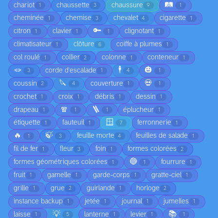
🛤️
chariot
chaussette
chaussure
1
3
9
1
cheminée
chemise
chevalet
cigarette
1
3
4
1
🔑
citron
clavier
clignotant
1
1
1
1
climatisateur
clôture
coiffe à plumes
1
6
1
col roulé
collier
colonne
conteneur
1
2
1
1
🪢
🕴️
🎃
corde d'escalade
3
1
4
1
🔪
💀
coussin
couverture
2
4
1
1
crochet
croix
débris
dessin
1
1
1
1
🧣
🪜
drapeau
éplucheur
1
1
1
1
🪟
étiquette
fauteuil
ferronnerie
1
1
7
1
🔥
🍃
feuille morte
feuilles de salade
1
3
4
1
fil de fer
fleur
foin
formes colorées
1
3
1
2
🔵
formes géométriques colorées
fourrure
1
1
1
fruit
gamelle
garde-corps
gratte-ciel
1
1
1
1
grille
grue
guirlande
horloge
1
2
1
2
instance backup
jetée
journal
jumelles
1
1
1
1
💡
📚
laisse
lanterne
levier
1
5
1
1
1