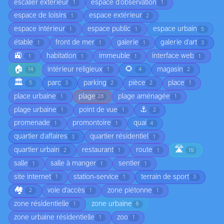
escalier extérieur
espace d'observation
1
1
espace de loisirs
espace extérieur
1
2
espace intérieur
espace public
espace urbain
1
1
5
étable
front de mer
galerie
galerie d'art
1
1
1
3
🚉
habitation
immeuble
interface web
1
1
1
1
🏠
🌻
intérieur religieux
magasin
14
1
4
2
🏛️
parc
parking
pièce
place
5
3
2
2
1
place urbaine
plage
plage aménagée
1
28
1
⚓
plage urbaine
point de vue
1
1
2
promenade
promontoire
quai
1
1
4
quartier d'affaires
quartier résidentiel
3
1
🛣️
quartier urbain
restaurant
route
2
1
1
10
salle
salle à manger
sentier
1
1
1
site internet
station-service
terrain de sport
1
1
3
🏘️
voie d’accès
zone piétonne
2
1
1
zone résidentielle
zone urbaine
1
8
zone urbaine résidentielle
zoo
1
1