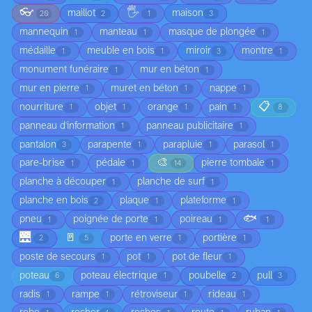
👓
🖐️
maillot
maison
20
2
1
3
mannequin
manteau
masque de plongée
1
1
1
médaille
meuble en bois
miroir
montre
1
1
3
1
monument funéraire
mur en béton
1
1
mur en pierre
muret en béton
nappe
1
1
1
📋
nourriture
objet
orange
pain
1
1
1
1
8
panneau d'information
panneau publicitaire
1
1
pantalon
parapente
parapluie
parasol
3
1
1
1
🎨
pare-brise
pédale
pierre tombale
1
1
14
1
planche à découper
planche de surf
1
1
planche en bois
plaque
plateforme
2
1
1
🐟
pneu
poignée de porte
poireau
1
1
1
1
🌉
🚪
porte en verre
portière
2
5
1
1
poste de secours
pot
pot de fleur
1
1
1
poteau
poteau électrique
poubelle
pull
6
1
2
3
radis
rampe
rétroviseur
rideau
1
1
1
1