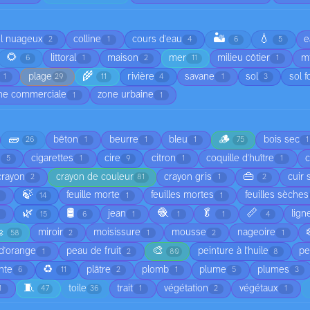
🏜️
💧
el nuageux
colline
cours d'eau
e
2
1
4
6
5
🌻
littoral
maison
mer
milieu côtier
mi
6
1
2
11
1
🌾
plage
rivière
savane
sol
sol f
1
29
11
4
1
3
ne commerciale
zone urbaine
1
1
🧱
🪵
bêton
beurre
bleu
bois sec
26
1
1
1
75
1
cigarettes
cire
citron
coquille d'huître
5
1
9
1
1
👜
crayon
crayon de couleur
crayon gris
cuir 
2
81
1
2
🍃
feuille morte
feuilles mortes
feuilles sèches
1
14
1
1
🌿
🛢️
🧶
🥬
📏
jean
lign
1
15
6
1
1
1
4

miroir
moisissure
mousse
nageoire
58
2
1
2
1
🎨
d'orange
peau de fruit
peinture à l'huile
pe
1
2
80
8
♻️
nte
plâtre
plomb
plume
plumes
6
11
2
1
5
3
🧵
toile
trait
végétation
végétaux
1
47
36
1
2
1