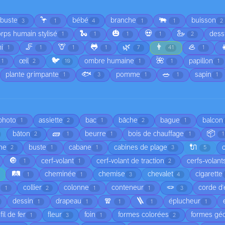
🦩
🐃
rbuste
bébé
branche
buisson
3
1
4
1
1
2
🐍
🎃
💀
🦢
rps humain stylisé
dess
1
1
1
1
2
🦵
🦒
🐸
🌿
👨
🦪

i
1
1
1
1
7
41
1
🐦
🌺
œil
ombre humaine
papillon
1
2
10
1
1
1
🐟
🥗
plante grimpante
pomme
sapin
1
3
1
1
1
 photo
assiette
bac
bâche
bague
balcon
1
2
1
2
1
🧱
📦
bâton
beurre
bois de chauffage
2
1
1
1
1
🔌
he
buste
cabane
cabines de plage
2
1
1
3
5
🔘
cerf-volant
cerf-volant de traction
cerfs-volant
1
1
2
🛤️
cheminée
chemise
chevalet
cigarette
1
1
3
4
🪢
é
collier
colonne
conteneur
corde d'
1
2
1
1
3
🧣
🪜
dessin
drapeau
éplucheur
1
1
1
1
1
fil de fer
fleur
foin
formes colorées
formes gé
1
3
1
2