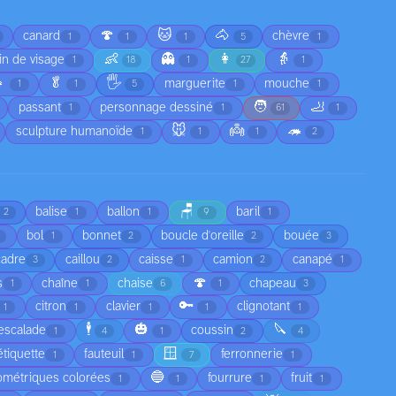
🍄
🐱
🐴
canard
chèvre
1
1
1
5
1
👶
👻
👩
👵
in de visage
1
18
1
27
1

🥬
🖐️
marguerite
mouche
1
1
5
1
1
🧑
🦶
passant
personnage dessiné
1
1
61
1
🐭
👼
🦔
sculpture humanoïde
1
1
1
2
🪑
balise
ballon
baril
2
1
1
9
1
bol
bonnet
boucle d'oreille
bouée
1
2
2
3
cadre
caillou
caisse
camion
canapé
3
2
1
2
1
🍄
s
chaîne
chaise
chapeau
1
1
6
1
3
🔑
citron
clavier
clignotant
1
1
1
1
1
🕴️
🎃
🔪
escalade
coussin
1
4
1
2
4
🪟
étiquette
fauteuil
ferronnerie
1
1
7
1
🔵
ométriques colorées
fourrure
fruit
1
1
1
1