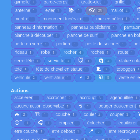
gamelle
garde-corps
gratte-ciel
grille
1
1
1
1
📚
👓

lanterne
levier
maillot
1
1
1
20
2
montre
monument funéraire
mur en béton
m
1
1
1
panneau d'information
panneau publicitaire
pantalo
1
1
planche à découper
planche de surf
planche en bo
1
1
porte en verre
portière
poste de secours
pot
1
1
1
rideau
robe
rocher
roches
route
1
1
4
1
1
🐭
🗿
serre-tête
serviette
statue col
1
3
1
4
🧵
tête
tête de cheval en statue
toboggan
1
1
2
1
🍷
🧥
véhicule
ventilateur
veste en j
2
1
2
5
Actions
accélérer
accrocher
accroupi
agenouillée
1
2
3
1
🥤
aucune action observable
bouger doucement
1
1
1
🚗
🏗️
couché
couler
couper
2
1
1
2
3
😴
🎧
empiler
éplucher
équilibrer
1
1
1
1
📍
être couché
être debout
être recroquevil
1
1
5
fumée qui s'élève
fusionner
geler
gérer