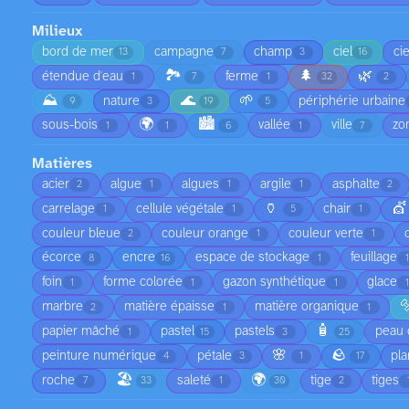
Milieux
bord de mer
campagne
champ
ciel
ci
13
7
3
16
🏞️
🌲
🌿
étendue d'eau
ferme
1
7
1
32
2
⛰️
🌊
🌱
nature
périphérie urbaine
9
3
19
5
🌍
🏙️
sous-bois
vallée
ville
zo
1
1
6
1
7
Matières
acier
algue
algues
argile
asphalte
2
1
1
1
2
🏺
💇
carrelage
cellule végétale
chair
1
1
5
1
couleur bleue
couleur orange
couleur verte
2
1
1
écorce
encre
espace de stockage
feuillage
8
16
1
foin
forme colorée
gazon synthétique
glace
1
1
1

marbre
matière épaisse
matière organique
2
1
1
🧴
papier mâché
pastel
pastels
peau 
1
15
3
25
🌸
🪨
peinture numérique
pétale
pla
4
3
1
17
🏖️
🌍
roche
saleté
tige
tiges
7
33
1
30
2