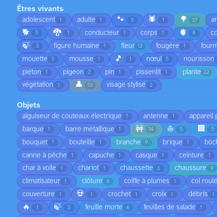
Êtres vivants
🐾
🕷️
🌳
adolescent
adulte
a
1
1
5
1
37
🐕
🐉
🫀
conducteur
corps
co
5
1
1
1
8
🍃
figure humaine
fleur
fougère
fourm
3
1
12
1
🎵
mouette
mousse
nœul
nourisson
3
1
1
5
piéton
pigeon
pin
pissenlit
plante
1
2
1
1
22
👤
végétation
visage stylisé
1
53
2
Objets
aiguiseur de couteaux électrique
antenne
appareil
1
1
🚧
⛵
🏢
barque
barre métallique
1
1
14
5
5
bouquet
bouteille
branche
brique
bûc
1
1
9
1
canne à pêche
capuche
casque
ceinture
1
1
1
1
char à voile
chariot
chaussette
chaussure
1
1
3
9
climatisateur
clôture
coiffe à plumes
col roul
1
6
1
💀
couverture
crochet
croix
débris
1
1
1
1
1
🔥
🍃
feuille morte
feuilles de salade
1
3
4
1