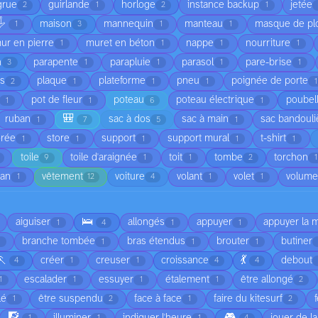
grue
guirlande
horloge
instance backup
jetée
2
1
2
1
️
maison
mannequin
manteau
masque de pl
1
3
1
1
ur en pierre
muret en béton
nappe
nourriture
1
1
1
1
n
parapente
parapluie
parasol
pare-brise
3
1
1
1
1
is
plaque
plateforme
pneu
poignée de porte
2
1
1
1
1
pot de fleur
poteau
poteau électrique
poubel
1
1
6
1
🎒
ruban
sac à dos
sac à main
sac bandouli
1
7
5
1
orée
store
support
support mural
t-shirt
1
1
1
1
1
toile
toile d'araignée
toit
tombe
torchon
9
1
1
2
1
ean
vêtement
voiture
volant
volet
volume
1
12
4
1
1
🛌
aiguiser
allongés
appuyer
appuyer la 
1
4
1
1
branche tombée
bras étendus
brouter
butiner
1
1
1
🏃
💃
créer
creuser
croissance
debout
4
1
1
4
4
escalader
essuyer
étalement
être allongé
1
1
1
1
2
lé
être suspendu
face à face
faire du kitesurf
1
2
1
2
🧗
🎮
illuminer
indiquer l'heure
jouer de l