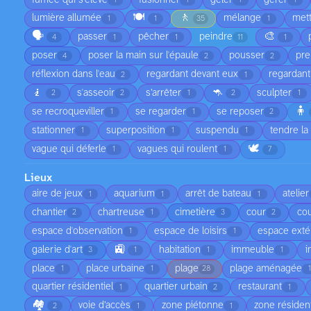
1
1
1
1
🍽️
🚶
lumière allumée
mélange
met
1
1
35
1
🗣️
🎨
passer
pêcher
peindre
4
1
1
11
1
poser
poser la main sur l'épaule
pousser
pre
4
2
2
réflexion dans l'eau
regardant devant eux
regardant
2
1
🧎
🦘
s'asseoir
s’arrêter
sculpter
2
2
1
2
1
🧍
se recroqueviller
se regarder
se reposer
1
1
2
stationner
superposition
suspendu
tendre la
1
1
1
🕊️
vague qui déferle
vagues qui roulent
1
1
7
Lieux
aire de jeux
aquarium
arrêt de bateau
atelier
1
1
1
chantier
chartreuse
cimetière
cour
cou
2
1
3
2
espace d'observation
espace de loisirs
espace exté
1
1
🚉
galerie d'art
habitation
immeuble
i
3
1
1
1
place
place urbaine
plage
plage aménagée
1
1
28
quartier résidentiel
quartier urbain
restaurant
1
2
1
🏘️
voie d’accès
zone piétonne
zone résident
2
1
1