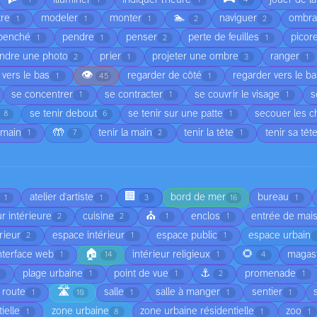
1
1
1
4
🏊
tre
modeler
monter
naviguer
ombr
1
1
1
2
2
penché
pendre
penser
perte de feuilles
picor
1
1
2
1
ndre une photo
prier
projeter une ombre
ranger
2
1
3
1
👁️
 vers le bas
regarder de côté
regarder vers le b
1
45
1
se concentrer
se contracter
se couvrir le visage
s
1
1
1
se tenir debout
se tenir sur une patte
secouer les 
8
6
1
🤲
 main
tenir la main
tenir la tête
tenir sa têt
1
7
2
1
🏢
atelier d'artiste
bord de mer
bureau
1
1
3
16
1
⛪
r intérieure
cuisine
enclos
entrée de mai
2
2
1
1
rieur
espace intérieur
espace public
espace urbain
2
1
1
🏠
🌻
nterface web
intérieur religieux
magas
1
14
1
4
⚓
plage urbaine
point de vue
promenade
1
1
1
2
1
🛣️
route
salle
salle à manger
sentier
1
10
1
1
1
ielle
zone urbaine
zone urbaine résidentielle
zoo
1
8
1
1