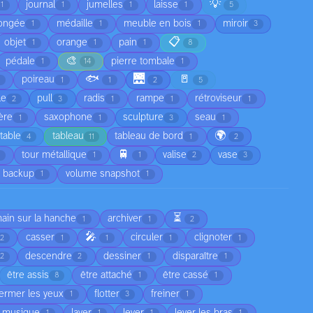
💡
journal
jumelles
laisse
1
1
1
1
5
ongée
médaille
meuble en bois
miroir
1
1
1
3
📋
objet
orange
pain
1
1
1
8
🎨
pédale
pierre tombale
1
14
1
🐟
🌉
🚪
poireau
1
1
2
5
le
pull
radis
rampe
rétroviseur
2
3
1
1
1
ère
saxophone
sculpture
seau
1
1
3
1
🌍
table
tableau
tableau de bord
4
11
1
2
🚆
tour métallique
valise
vase
1
1
2
3
 backup
volume snapshot
1
1
⏳
main sur la hanche
archiver
1
1
2
🎤
casser
circuler
clignoter
2
1
1
1
1
descendre
dessiner
disparaître
2
2
1
1
être assis
être attaché
être cassé
8
1
1
fermer les yeux
flotter
freiner
1
3
1
a musique
laver
lever
lever les bras