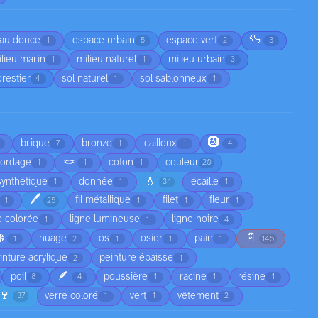
🦆
au douce
espace urbain
espace vert
1
5
2
3
lieu marin
milieu naturel
milieu urbain
1
1
3
orestier
sol naturel
sol sablonneux
4
1
1
🛞
brique
bronze
cailloux
7
1
1
4
🪢
cordage
coton
couleur
1
1
1
20
💧
synthétique
donnée
écaille
1
1
34
1
🖊️
fil métallique
filet
fleur
1
25
1
1
1
e colorée
ligne lumineuse
ligne noire
1
1
4
❄️
📄
nuage
os
osier
pain
1
2
1
1
1
145
inture acrylique
peinture épaisse
2
1
🪶
poil
poussière
racine
résine
8
4
1
1
1
🍷
verre coloré
vert
vêtement
37
1
1
2