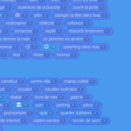
1
1
1
1
age
ouverture de la bouche
ouvrir la porte
2
1
1
😢
er
plier
plonger la tête dans l'eau
2
1
2
1
redémarrer
réfléchir
réflexion
1
1
3
as
renverser
replié
ressortir lentement
1
1
1
1
e donner la main
se pencher en arrière
1
1
💨
😊
cheveux
splashing dans l'eau
1
1
10
1
e
tirer
tisser
tourner
1
1
1
1
carrefour
centre-ville
champ cultivé
1
2
1
son
escalier
escalier extérieur
1
1
1
étable
front de mer
galerie
5
1
1
1
🏛️
in
parc
parking
pièce
2
5
3
2
2
promontoire
quai
quartier d'affaires
1
4
3
site internet
station-service
terrain de sport
1
1
3