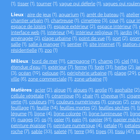
(1),
tisser
(1),
tourner
(1),
vague qui déferle
(1),
vagues qui roulen
Lieux
:
aire de jeux
(1),
aquarium
(1),
arrêt de bateau
(1),
atelier
chantier urbain
(1),
chartreuse
(1),
cimetière
(3),
cour
(1),
cour i
espace de loisirs
(1),
espace extérieur
(2),
espace intérieur
(1),
interface web
(1),
intérieur
(14),
intérieur religieux
(1),
jardin
(4)
aménagée
(2),
plage urbaine
(1),
point de vue
(1),
port
(2),
pro
salle
(1),
salle à manger
(1),
sentier
(1),
site internet
(1),
station-
résidentielle
(1),
zoo
(1)
Milieux
:
bord de mer
(11),
campagne
(7),
champ
(3),
ciel
(18),
étendue d'eau
(1),
extérieur
(7),
ferme
(1),
forêt
(31),
herbe
(2),
ja
(3),
océan
(19),
pelouse
(5),
périphérie urbaine
(1),
plage
(29),
ville
(6),
zone commerciale
(1),
zone urbaine
(1)
Matières
:
acier
(2),
algue
(1),
algues
(1),
argile
(1),
asphalte
(2)
cellule végétale
(1),
céramique
(5),
chair
(1),
cheveux
(5),
cigare
verte
(1),
couleurs
(11),
couleurs numériques
(1),
crayon
(2),
cray
feuillage
(1),
feuille
(14),
feuilles mortes
(2),
feuilles sèches
(1),
f
légume
(1),
ligne
(4),
ligne colorée
(1),
ligne lumineuse
(1),
lign
(1),
nuages
(2),
os
(1),
osier
(1),
pain
(1),
papier
(81),
papier mâc
peinture épaisse
(1),
peinture numérique
(4),
pétale
(1),
pétales
roche
(7),
sable
(33),
saleté
(1),
terre
(30),
tiges
(3),
tissu
(47),
to