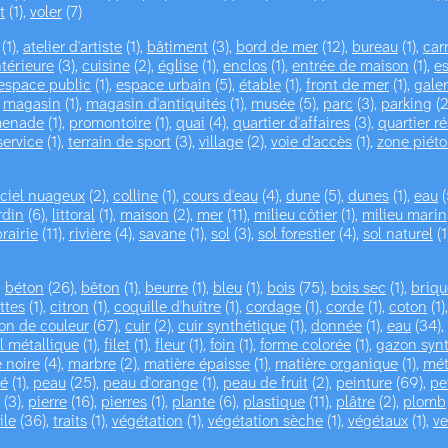
t
(1),
voler
(7)
(1),
atelier d'artiste
(1),
bâtiment
(3),
bord de mer
(12),
bureau
(1),
car
ntérieure
(3),
cuisine
(2),
église
(1),
enclos
(1),
entrée de maison
(1),
es
espace public
(1),
espace urbain
(5),
étable
(1),
front de mer
(1),
galer
,
magasin
(1),
magasin d'antiquités
(1),
musée
(5),
parc
(3),
parking
(2
menade
(1),
promontoire
(1),
quai
(4),
quartier d'affaires
(3),
quartier ré
service
(1),
terrain de sport
(3),
village
(2),
voie d’accès
(1),
zone piét
ciel nuageux
(2),
colline
(1),
cours d'eau
(4),
dune
(5),
dunes
(1),
eau
(
rdin
(6),
littoral
(1),
maison
(2),
mer
(11),
milieu côtier
(1),
milieu marin
prairie
(11),
rivière
(4),
savane
(1),
sol
(3),
sol forestier
(4),
sol naturel
(1
,
béton
(26),
bêton
(1),
beurre
(1),
bleu
(1),
bois
(75),
bois sec
(1),
briqu
ttes
(1),
citron
(1),
coquille d'huître
(1),
cordage
(1),
corde
(1),
coton
(1)
on de couleur
(67),
cuir
(2),
cuir synthétique
(1),
donnée
(1),
eau
(34),
il métallique
(1),
filet
(1),
fleur
(1),
foin
(1),
forme colorée
(1),
gazon syn
e noire
(4),
marbre
(2),
matière épaisse
(1),
matière organique
(1),
mét
hé
(1),
peau
(25),
peau d'orange
(1),
peau de fruit
(2),
peinture
(69),
pe
(3),
pierre
(16),
pierres
(1),
plante
(6),
plastique
(11),
plâtre
(2),
plomb
ile
(36),
traits
(1),
végétation
(1),
végétation sèche
(1),
végétaux
(1),
ve