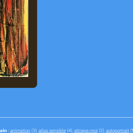
ain
:
animation
(3),
atlas sensible
(4),
attrape-moi
(2),
autoportrait
(