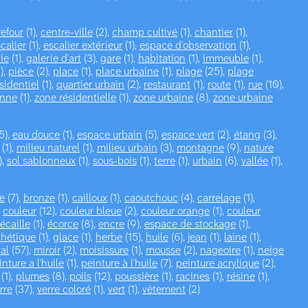
refour
(1),
centre-ville
(2),
champ cultivé
(1),
chantier
(1),
calier
(1),
escalier extérieur
(1),
espace d'observation
(1),
ie
(1),
galerie d'art
(3),
gare
(1),
habitation
(1),
immeuble
(1),
),
pièce
(2),
place
(1),
place urbaine
(1),
plage
(25),
plage
sidentiel
(1),
quartier urbain
(2),
restaurant
(1),
route
(1),
rue
(10),
onne
(1),
zone résidentielle
(1),
zone urbaine
(8),
zone urbaine
5),
eau douce
(1),
espace urbain
(5),
espace vert
(2),
étang
(3),
(1),
milieu naturel
(1),
milieu urbain
(3),
montagne
(9),
nature
),
sol sablonneux
(1),
sous-bois
(1),
terre
(1),
urbain
(6),
vallée
(1),
e
(7),
bronze
(1),
cailloux
(1),
caoutchouc
(4),
carrelage
(1),
,
couleur
(12),
couleur bleue
(2),
couleur orange
(1),
couleur
écaille
(1),
écorce
(8),
encre
(9),
espace de stockage
(1),
thétique
(1),
glace
(1),
herbe
(15),
huile
(6),
jean
(1),
laine
(1),
al
(57),
miroir
(2),
moisissure
(1),
mousse
(2),
nageoire
(1),
neige
inture a l'huile
(1),
peinture à l'huile
(7),
peinture acrylique
(2),
(1),
plumes
(8),
poils
(12),
poussière
(1),
racines
(1),
résine
(1),
rre
(37),
verre coloré
(1),
vert
(1),
vêtement
(2)