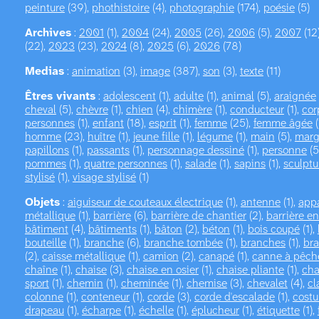
peinture
(39),
phothistoire
(4),
photographie
(174),
poésie
(5)
Archives
:
2001
(1),
2004
(24),
2005
(26),
2006
(5),
2007
(12
(22),
2023
(23),
2024
(8),
2025
(6),
2026
(78)
Medias
:
animation
(3),
image
(387),
son
(3),
texte
(11)
Êtres vivants
:
adolescent
(1),
adulte
(1),
animal
(5),
araignée
cheval
(5),
chèvre
(1),
chien
(4),
chimère
(1),
conducteur
(1),
cor
personnes
(1),
enfant
(18),
esprit
(1),
femme
(25),
femme âgée
(
homme
(23),
huître
(1),
jeune fille
(1),
légume
(1),
main
(5),
marg
papillons
(1),
passants
(1),
personnage dessiné
(1),
personne
(5
pommes
(1),
quatre personnes
(1),
salade
(1),
sapins
(1),
sculpt
stylisé
(1),
visage stylisé
(1)
Objets
:
aiguiseur de couteaux électrique
(1),
antenne
(1),
appa
métallique
(1),
barrière
(6),
barrière de chantier
(2),
barrière en
bâtiment
(4),
bâtiments
(1),
bâton
(2),
béton
(1),
bois coupé
(1),
bouteille
(1),
branche
(6),
branche tombée
(1),
branches
(1),
br
(2),
caisse métallique
(1),
camion
(2),
canapé
(1),
canne à pêch
chaîne
(1),
chaise
(3),
chaise en osier
(1),
chaise pliante
(1),
ch
sport
(1),
chemin
(1),
cheminée
(1),
chemise
(3),
chevalet
(4),
cl
colonne
(1),
conteneur
(1),
corde
(3),
corde d'escalade
(1),
cost
drapeau
(1),
écharpe
(1),
échelle
(1),
éplucheur
(1),
étiquette
(1),