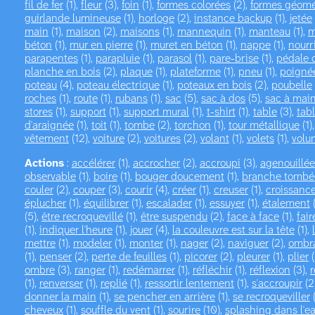
fil de fer
(1),
fleur
(3),
foin
(1),
formes colorées
(2),
formes géomé
guirlande lumineuse
(1),
horloge
(2),
instance backup
(1),
jetée
main
(1),
maison
(2),
maisons
(1),
mannequin
(1),
manteau
(1),
m
béton
(1),
mur en pierre
(1),
muret en béton
(1),
nappe
(1),
nourr
parapentes
(1),
parapluie
(1),
parasol
(1),
pare-brise
(1),
pédale d
planche en bois
(2),
plaque
(1),
plateforme
(1),
pneu
(1),
poigné
poteau
(4),
poteau électrique
(1),
poteaux en bois
(2),
poubelle
roches
(1),
route
(1),
rubans
(1),
sac
(5),
sac à dos
(5),
sac à mai
stores
(1),
support
(1),
support mural
(1),
t-shirt
(1),
table
(3),
tab
d'araignée
(1),
toit
(1),
tombe
(2),
torchon
(1),
tour métallique
(1)
vêtement
(12),
voiture
(2),
voitures
(2),
volant
(1),
volets
(1),
volu
Actions
:
accélérer
(1),
accrocher
(2),
accroupi
(3),
agenouillée
observable
(1),
boire
(1),
bouger doucement
(1),
branche tombé
couler
(2),
couper
(3),
courir
(4),
créer
(1),
creuser
(1),
croissanc
éplucher
(1),
équilibrer
(1),
escalader
(1),
essuyer
(1),
étalement
(
(5),
être recroquevillé
(1),
être suspendu
(2),
face à face
(1),
fair
(1),
indiquer l'heure
(1),
jouer
(4),
la couleuvre est sur la tête
(1),
mettre
(1),
modeler
(1),
monter
(1),
nager
(2),
naviguer
(2),
ombr
(1),
penser
(2),
perte de feuilles
(1),
picorer
(2),
pleurer
(1),
plier
(
ombre
(3),
ranger
(1),
redémarrer
(1),
réfléchir
(1),
réflexion
(3),
r
(1),
renverser
(1),
replié
(1),
ressortir lentement
(1),
s'accroupir
(2
donner la main
(1),
se pencher en arrière
(1),
se recroqueviller
(
cheveux
(1),
souffle du vent
(1),
sourire
(10),
splashing dans l'e