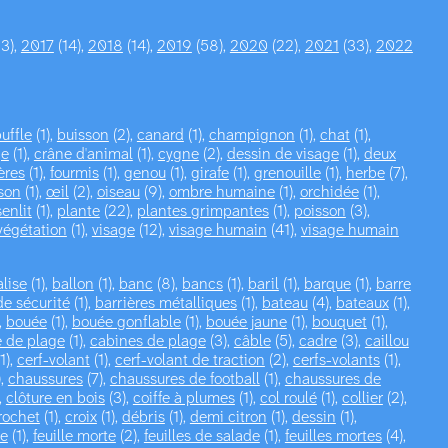
3),
2017
(14),
2018
(14),
2019
(58),
2020
(22),
2021
(33),
2022
uffle
(1),
buisson
(2),
canard
(1),
champignon
(1),
chat
(1),
ge
(1),
crâne d'animal
(1),
cygne
(2),
dessin de visage
(1),
deux
ères
(1),
fourmis
(1),
genou
(1),
girafe
(1),
grenouille
(1),
herbe
(7),
son
(1),
œil
(2),
oiseau
(9),
ombre humaine
(1),
orchidée
(1),
senlit
(1),
plante
(22),
plantes grimpantes
(1),
poisson
(3),
végétation
(1),
visage
(12),
visage humain
(41),
visage humain
alise
(1),
ballon
(1),
banc
(8),
bancs
(1),
baril
(1),
barque
(1),
barre
de sécurité
(1),
barrières métalliques
(1),
bateau
(4),
bateaux
(1),
,
bouée
(1),
bouée gonflable
(1),
bouée jaune
(1),
bouquet
(1),
 de plage
(1),
cabines de plage
(3),
câble
(5),
cadre
(3),
caillou
1),
cerf-volant
(1),
cerf-volant de traction
(2),
cerfs-volants
(1),
),
chaussures
(7),
chaussures de football
(1),
chaussures de
,
clôture en bois
(3),
coiffe à plumes
(1),
col roulé
(1),
collier
(2),
rochet
(1),
croix
(1),
débris
(1),
demi citron
(1),
dessin
(1),
le
(1),
feuille morte
(2),
feuilles de salade
(1),
feuilles mortes
(4),