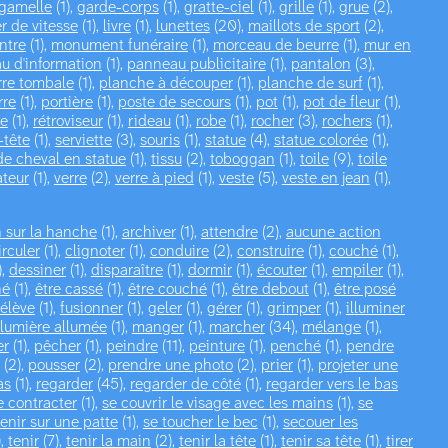
gamelle
(1),
garde-corps
(1),
gratte-ciel
(1),
grille
(1),
grue
(2),
er de vitesse
(1),
livre
(1),
lunettes
(20),
maillots de sport
(2),
ntre
(1),
monument funéraire
(1),
morceau de beurre
(1),
mur en
u d'information
(1),
panneau publicitaire
(1),
pantalon
(3),
rre tombale
(1),
planche à découper
(1),
planche de surf
(1),
rre
(1),
portière
(1),
poste de secours
(1),
pot
(1),
pot de fleur
(1),
e
(1),
rétroviseur
(1),
rideau
(1),
robe
(1),
rocher
(3),
rochers
(1),
-tête
(1),
serviette
(3),
souris
(1),
statue
(4),
statue colorée
(1),
de cheval en statue
(1),
tissu
(2),
toboggan
(1),
toile
(9),
toile
ateur
(1),
verre
(2),
verre à pied
(1),
veste
(5),
veste en jean
(1),
 sur la hanche
(1),
archiver
(1),
attendre
(2),
aucune action
irculer
(1),
clignoter
(1),
conduire
(2),
construire
(1),
couché
(1),
),
dessiner
(1),
disparaître
(1),
dormir
(1),
écouter
(1),
empiler
(1),
hé
(1),
être cassé
(1),
être couché
(1),
être debout
(1),
être posé
'élève
(1),
fusionner
(1),
geler
(1),
gérer
(1),
grimper
(1),
illuminer
lumière allumée
(1),
manger
(1),
marcher
(34),
mélange
(1),
er
(1),
pêcher
(1),
peindre
(11),
peinture
(1),
penché
(1),
pendre
(2),
pousser
(2),
prendre une photo
(2),
prier
(1),
projeter une
as
(1),
regarder
(45),
regarder de côté
(1),
regarder vers le bas
e contracter
(1),
se couvrir le visage avec les mains
(1),
se
tenir sur une patte
(1),
se toucher le bec
(1),
secouer les
),
tenir
(7),
tenir la main
(2),
tenir la tête
(1),
tenir sa tête
(1),
tirer