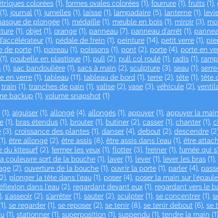
triques colorées
(1),
formes ovales colorées
(1),
fourrure
(1),
fruits
(1),
(1),
journal
(1),
jumelles
(1),
laisse
(1),
lampadaire
(5),
lanterne
(1),
levi
asque de plongée
(1),
médaille
(1),
meuble en bois
(1),
miroir
(3),
mo
iture
(1),
objet
(1),
orange
(1),
panneau
(7),
panneau d'arrêt
(1),
pannea
’accélérateur
(1),
pédale de frein
(1),
peinture
(14),
petit verre
(1),
pie
e de porte
(1),
poireau
(1),
poissons
(1),
pont
(2),
porte
(4),
porte en ve
(1),
poubelle en plastique
(1),
pull
(2),
pull col roulé
(1),
radis
(1),
ramp
n
(1),
sac bandoulière
(1),
sacs à main
(2),
sculpture
(3),
seau
(1),
serre
le en verre
(1),
tableau
(11),
tableau de bord
(1),
terre
(2),
tête
(1),
tête 
,
train
(1),
tranches de pain
(1),
valise
(2),
vase
(3),
véhicule
(2),
ventil
me backup
(1),
volume snapshot
(1)
(1),
aiguiser
(1),
allongé
(4),
allongés
(1),
appuyer
(1),
appuyer la main
e
(1),
bras étendus
(1),
brouter
(1),
butiner
(2),
casser
(1),
chanter
(1),
c
e
(3),
croissance des plantes
(1),
danser
(4),
debout
(2),
descendre
(2
1),
être allongé
(2),
être assis
(8),
être assis dans l'eau
(1),
être attac
e du kitesurf
(2),
fermer les yeux
(1),
flotter
(3),
freiner
(1),
fumée qui s
la couleuvre sort de la bouche
(1),
laver
(1),
lever
(1),
lever les bras
(1),
age
(2),
ouverture de la bouche
(1),
ouvrir la porte
(1),
parler
(4),
pass
2),
plonger la tête dans l'eau
(1),
poser
(4),
poser la main sur l'épaule
éflexion dans l'eau
(2),
regardant devant eux
(1),
regardant vers le b
),
s'asseoir
(2),
s’arrêter
(1),
sauter
(2),
sculpter
(1),
se concentrer
(1),
s
1),
se regarder
(1),
se reposer
(2),
se tenir
(8),
se tenir debout
(6),
se 
au
(1),
stationner
(1),
superposition
(1),
suspendu
(1),
tendre la main
(1