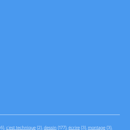
16),
c'est technique
(2),
dessin
(177),
écrire
(3),
montage
(3),