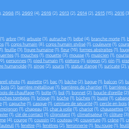
),
2008
(5),
2009
(4),
2010
(2),
2013
(2),
2014
(2),
2015
(15),
2016
(3
(1),
arbre
(36),
arbuste
(3),
autruche
(1),
bébé
(4),
branche morte
(1),
b
ps
(1),
corps humain
(8),
corps humain stylisé
(1),
couleuvre
(1),
cour
1),
feuille
(3),
figure humaine
(1),
fleur
(10),
formes abstraites
(1),
foug
uerites
(1),
mouches
(1),
mouette
(3),
mousse
(1),
musicien
(1),
nouris
9),
personnes
(1),
pied humain
(1),
piétons
(1),
pigeon
(2),
pin
(1),
pis
ure humanoïde
(1),
singe
(2),
souris
(1),
statue d'ange
(1),
suricate
(2),
reil photo
(1),
assiette
(2),
bac
(1),
bâche
(2),
bague
(1),
balcon
(2),
b
 bois
(2),
barrière métallique
(1),
barrières de chantier
(1),
barrières 
bois de chauffage
(1),
boîte
(1),
bol
(1),
bonnet
(2),
boucle d'oreille
(2)
anches tombées
(1),
brique
(1),
bûche
(1),
bûches
(1),
buste
(1),
cabane
e
(1),
capuche
(1),
casque
(1),
ceinture de sécurité
(1),
cercle en bois
(
ampignon
(1),
chapeau
(3),
char à voile
(1),
chariot
(1),
chaussettes
(3
avier
(1),
clé de contact
(1),
clignotant
(1),
climatisateur
(1),
clôture
(3)
ume
(4),
courge
(1),
coussin
(2),
couteau
(4),
couverture
(1),
crâne
(1),
c
fauteuil
(1),
fenêtre
(5),
fenêtres
(2),
ferronnerie
(1),
feu rouge
(1),
feuil