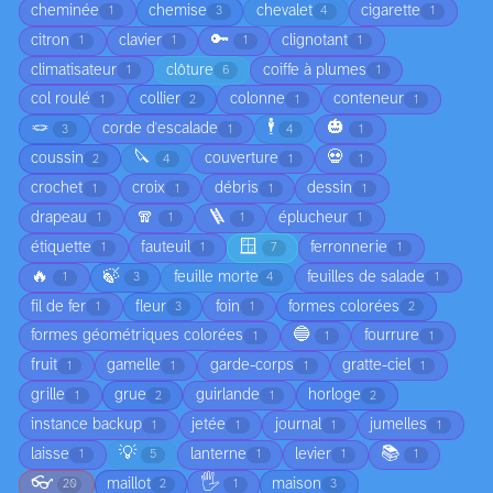
cheminée
chemise
chevalet
cigarette
1
3
4
1
🔑
citron
clavier
clignotant
1
1
1
1
climatisateur
clôture
coiffe à plumes
1
6
1
col roulé
collier
colonne
conteneur
1
2
1
1
🪢
🕴️
🎃
corde d'escalade
3
1
4
1
🔪
💀
coussin
couverture
2
4
1
1
crochet
croix
débris
dessin
1
1
1
1
🧣
🪜
drapeau
éplucheur
1
1
1
1
🪟
étiquette
fauteuil
ferronnerie
1
1
7
1
🔥
🍃
feuille morte
feuilles de salade
1
3
4
1
fil de fer
fleur
foin
formes colorées
1
3
1
2
🔵
formes géométriques colorées
fourrure
1
1
1
fruit
gamelle
garde-corps
gratte-ciel
1
1
1
1
grille
grue
guirlande
horloge
1
2
1
2
instance backup
jetée
journal
jumelles
1
1
1
1
💡
📚
laisse
lanterne
levier
1
5
1
1
1
👓
🖐️
maillot
maison
20
2
1
3