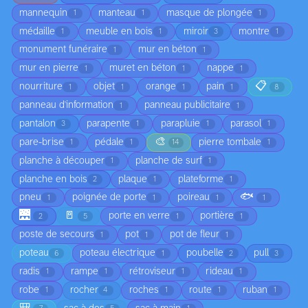
mannequin
manteau
masque de plongée
1
1
1
médaille
meuble en bois
miroir
montre
1
1
3
1
monument funéraire
mur en béton
1
1
mur en pierre
muret en béton
nappe
1
1
1
📋
nourriture
objet
orange
pain
1
1
1
1
8
panneau d'information
panneau publicitaire
1
1
pantalon
parapente
parapluie
parasol
3
1
1
1
🎨
pare-brise
pédale
pierre tombale
1
1
14
1
planche à découper
planche de surf
1
1
planche en bois
plaque
plateforme
2
1
1
🐟
pneu
poignée de porte
poireau
1
1
1
1
🌉
🚪
porte en verre
portière
2
5
1
1
poste de secours
pot
pot de fleur
1
1
1
poteau
poteau électrique
poubelle
pull
6
1
2
3
radis
rampe
rétroviseur
rideau
1
1
1
1
robe
rocher
roches
route
ruban
1
4
1
1
1