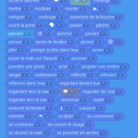
🍽️
🚶
lumière allumée
mélange
1
1
35
1
🏊
mettre
modeler
monter
1
1
1
2
naviguer
ombrage
ouverture de la bouche
2
2
1
🗣️
ouvrir la porte
passer
pêcher
1
4
1
1
🎨
peindre
penché
pendre
11
1
1
1
😢
penser
perte de feuilles
picorer
2
1
2
1
plier
plonger la tête dans l'eau
poser
2
1
4
poser la main sur l'épaule
pousser
2
2
prendre une photo
prier
projeter une ombre
2
1
3
ranger
redémarrer
réfléchir
réflexion
1
1
1
3
réflexion dans l'eau
regardant devant eux
2
1
👁️
regardant vers le bas
regarder de côté
1
45
1
regarder vers le bas
renverser
replié
1
1
1
🧎
ressortir lentement
s'asseoir
1
2
2
🦘
s’arrêter
sculpter
se concentrer
1
2
1
1
se contracter
se couvrir le visage
1
1
se donner la main
se pencher en arrière
1
1