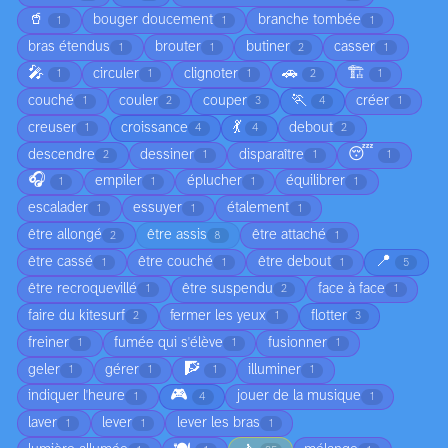
🥤
bouger doucement
branche tombée
1
1
1
bras étendus
brouter
butiner
casser
1
1
2
1
🎤
🚗
🏗️
circuler
clignoter
1
1
1
2
1
🏃
couché
couler
couper
créer
1
2
3
4
1
💃
creuser
croissance
debout
1
4
4
2
😴
descendre
dessiner
disparaître
2
1
1
1
🎧
empiler
éplucher
équilibrer
1
1
1
1
escalader
essuyer
étalement
1
1
1
être allongé
être assis
être attaché
2
8
1
📍
être cassé
être couché
être debout
1
1
1
5
être recroquevillé
être suspendu
face à face
1
2
1
faire du kitesurf
fermer les yeux
flotter
2
1
3
freiner
fumée qui s'élève
fusionner
1
1
1
🧗
geler
gérer
illuminer
1
1
1
1
🎮
indiquer l'heure
jouer de la musique
1
4
1
laver
lever
lever les bras
1
1
1