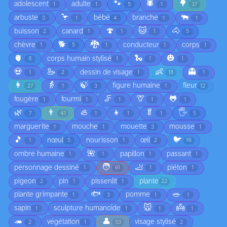
🐾
🕷️
🌳
adolescent
adulte
1
1
5
1
37
🦩
🐃
arbuste
bébé
branche
3
1
4
1
1
🍄
🐱
🐴
buisson
canard
2
1
1
1
5
🐕
🐉
chèvre
conducteur
corps
1
5
1
1
1
🫀
🐍
🎃
corps humain stylisé
8
1
1
1
💀
🦢
👶
👻
dessin de visage
1
2
1
18
1
👩
👵
🍃
figure humaine
fleur
27
1
3
1
12
🦵
🦒
🐸
fougère
fourmi
1
1
1
1
1
🌿
👨
🦪
👧
🥬
🖐️
7
41
1
1
1
5
marguerite
mouche
mouette
mousse
1
1
3
1
🎵
🐦
nœul
nourisson
œil
1
5
1
2
10
🌺
ombre humaine
papillon
passant
1
1
1
1
🧑
🦶
personnage dessiné
piéton
1
61
1
1
pigeon
pin
pissenlit
plante
2
1
1
22
🐟
🥗
plante grimpante
pomme
1
3
1
1
🐭
👼
sapin
sculpture humanoïde
1
1
1
1
🦔
👤
végétation
visage stylisé
2
1
53
2