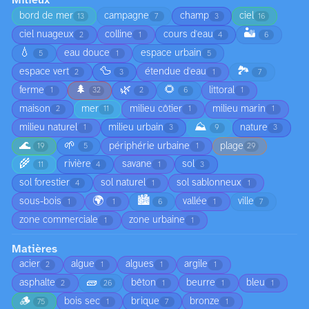
Milieux
bord de mer
campagne
champ
ciel
13
7
3
16
🏜️
ciel nuageux
colline
cours d'eau
2
1
4
6
💧
eau douce
espace urbain
5
1
5
🦆
🏞️
espace vert
étendue d'eau
2
3
1
7
🌲
🌿
🌻
ferme
littoral
1
32
2
6
1
maison
mer
milieu côtier
milieu marin
2
11
1
1
⛰️
milieu naturel
milieu urbain
nature
1
3
9
3
🌊
🌱
périphérie urbaine
plage
19
5
1
29
🌾
rivière
savane
sol
11
4
1
3
sol forestier
sol naturel
sol sablonneux
4
1
1
🌍
🏙️
sous-bois
vallée
ville
1
1
6
1
7
zone commerciale
zone urbaine
1
1
Matières
acier
algue
algues
argile
2
1
1
1
🧱
asphalte
bêton
beurre
bleu
2
26
1
1
1
🪵
bois sec
brique
bronze
75
1
7
1