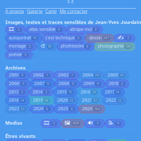
«
»
À propos
Galerie
Carte
Me contacter
Images, textes et traces sensibles de Jean-Yves Jourdain
🎞️
atlas sensible
attrape-moi
3
4
2
✍️
autoportrait
c'est technique
dessin
16
2
247
3
🎨
montage
phothistoire
photographie
3
39
4
176
poésie
5
Archives
2001
2002
2003
2004
2005
5
1
1
24
26
2006
2007
2008
2009
2010
5
12
5
4
2
2013
2014
2015
2016
2017
2
2
15
33
14
2018
2019
2020
2021
2022
14
58
22
33
22
2023
2024
2025
2026
23
8
6
144
Medias
🎞️
🖼️
🔊
📝
3
459
3
11
Êtres vivants