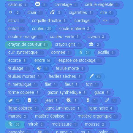
🛞
cailloux
carrelage
cellule végétale
1
4
1
1
🏺
💇
chair
cigarettes
cire
5
1
5
1
9
🪢
citron
coquille d'huître
cordage
1
1
1
1
coton
couleur
couleur bleue
1
20
2
couleur orange
couleur verte
crayon
1
1
2
👜
crayon de couleur
crayon gris
81
1
2
💧
cuir synthétique
donnée
écaille
1
1
34
1
écorce
encre
espace de stockage
8
16
1
🍃
feuillage
feuille morte
1
14
1
🖊️
feuilles mortes
feuilles sèches
1
1
25
fil métallique
filet
fleur
foin
1
1
1
1
forme colorée
gazon synthétique
glace
1
1
1
🌿
🛢️
🧶
🥬
📏
jean
15
6
1
1
1
4
ligne colorée
ligne lumineuse
ligne noire
1
1
4
marbre
matière épaisse
matière organique
2
1
1
🔩
miroir
moisissure
mousse
58
2
1
2
❄️
nageoire
nuage
os
osier
1
1
2
1
1