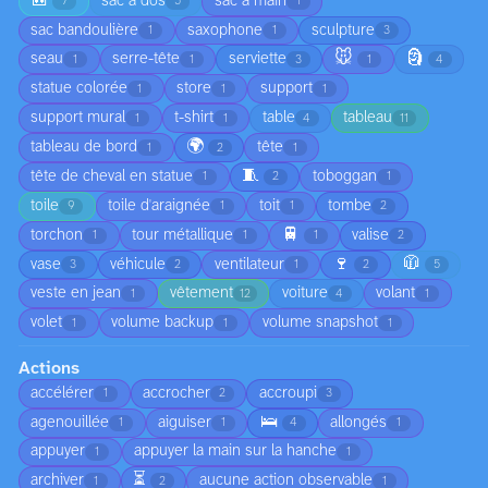
🎒
sac à dos
sac à main
7
5
1
sac bandoulière
saxophone
sculpture
1
1
3
🐭
🗿
seau
serre-tête
serviette
1
1
3
1
4
statue colorée
store
support
1
1
1
support mural
t-shirt
table
tableau
1
1
4
11
🌍
tableau de bord
tête
1
2
1
🧵
tête de cheval en statue
toboggan
1
2
1
toile
toile d'araignée
toit
tombe
9
1
1
2
🚆
torchon
tour métallique
valise
1
1
1
2
🍷
🧥
vase
véhicule
ventilateur
3
2
1
2
5
veste en jean
vêtement
voiture
volant
1
12
4
1
volet
volume backup
volume snapshot
1
1
1
Actions
accélérer
accrocher
accroupi
1
2
3
🛌
agenouillée
aiguiser
allongés
1
1
4
1
appuyer
appuyer la main sur la hanche
1
1
⏳
archiver
aucune action observable
1
2
1