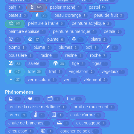
📄
pain
papier mâché
pastel
1
145
1
15
🧴
pastels
peau d'orange
peau de fruit
3
25
1
2
🎨
peinture à l'huile
peinture acrylique
80
8
2
peinture épaisse
peinture numérique
pétale
1
4
3
🌸
🪨
♻️
plante
plâtre
1
17
6
11
2
🪶
plomb
plume
plumes
poil
1
5
3
8
4
poussière
racine
résine
roche
1
1
1
7
🏖️
🌍
saleté
tige
tiges
33
1
30
2
1
🧵
toile
trait
végétation
végétaux
47
36
1
2
1
🍷
verre coloré
vert
vêtement
37
1
1
2
Phénomènes
🔮
❤️
🗂️
bruit
1
1
1
1
bruit de la caisse métallique
bruit de roulement
1
1
🌡️
🗓️
brume
chute d'arbre
3
1
1
1
🌅
chute de branches
ciel nuageux
1
1
1
😠
circulation
coucher de soleil
1
1
1