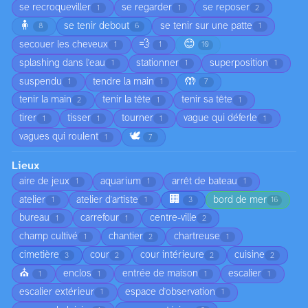
se recroqueviller
se regarder
se reposer
1
1
2
🧍
se tenir debout
se tenir sur une patte
8
6
1
💨
😊
secouer les cheveux
1
1
10
splashing dans l'eau
stationner
superposition
1
1
1
🤲
suspendu
tendre la main
1
1
7
tenir la main
tenir la tête
tenir sa tête
2
1
1
tirer
tisser
tourner
vague qui déferle
1
1
1
1
🕊️
vagues qui roulent
1
7
Lieux
aire de jeux
aquarium
arrêt de bateau
1
1
1
🏢
atelier
atelier d'artiste
bord de mer
1
1
3
16
bureau
carrefour
centre-ville
1
1
2
champ cultivé
chantier
chartreuse
1
2
1
cimetière
cour
cour intérieure
cuisine
3
2
2
2
⛪
enclos
entrée de maison
escalier
1
1
1
1
escalier extérieur
espace d'observation
1
1