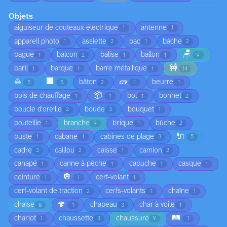
Objets
aiguiseur de couteaux électrique
antenne
1
1
appareil photo
assiette
bac
bâche
1
2
1
2
🪑
bague
balcon
balise
ballon
1
2
1
1
9
🚧
baril
barque
barre métallique
1
1
1
14
⛵
🏢
🧱
bâton
beurre
5
5
2
1
1
📦
bois de chauffage
bol
bonnet
1
1
1
2
boucle d'oreille
bouée
bouquet
2
3
1
bouteille
branche
brique
bûche
1
9
1
2
🔌
buste
cabane
cabines de plage
1
1
3
5
cadre
caillou
caisse
camion
3
2
1
2
canapé
canne à pêche
capuche
casque
1
1
1
1
🔘
ceinture
cerf-volant
1
1
1
cerf-volant de traction
cerfs-volants
chaîne
2
1
1
🍄
chaise
chapeau
char à voile
6
1
3
1
🛤️
chariot
chaussette
chaussure
1
3
9
1