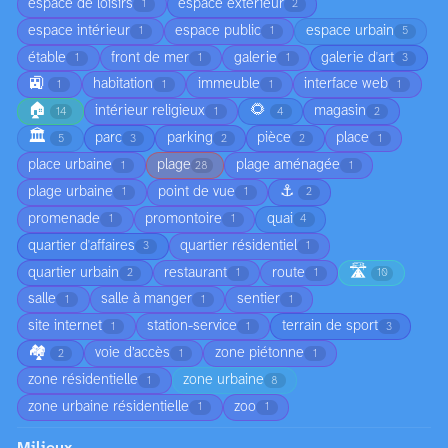
espace de loisirs
espace extérieur
1
2
espace intérieur
espace public
espace urbain
1
1
5
étable
front de mer
galerie
galerie d'art
1
1
1
3
🚉
habitation
immeuble
interface web
1
1
1
1
🏠
🌻
intérieur religieux
magasin
14
1
4
2
🏛️
parc
parking
pièce
place
5
3
2
2
1
place urbaine
plage
plage aménagée
1
28
1
⚓
plage urbaine
point de vue
1
1
2
promenade
promontoire
quai
1
1
4
quartier d'affaires
quartier résidentiel
3
1
🛣️
quartier urbain
restaurant
route
2
1
1
10
salle
salle à manger
sentier
1
1
1
site internet
station-service
terrain de sport
1
1
3
🏘️
voie d’accès
zone piétonne
2
1
1
zone résidentielle
zone urbaine
1
8
zone urbaine résidentielle
zoo
1
1