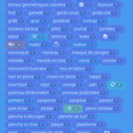
🔵
formes géométriques colorées
fourrure
1
1
1
fruit
gamelle
garde-corps
gratte-ciel
1
1
1
1
grille
grue
guirlande
horloge
1
2
1
2
instance backup
jetée
journal
jumelles
1
1
1
1
💡
📚
laisse
lanterne
levier
1
5
1
1
1
👓
🖐️
maillot
maison
20
2
1
3
mannequin
manteau
masque de plongée
1
1
1
médaille
meuble en bois
miroir
montre
1
1
3
1
monument funéraire
mur en béton
1
1
mur en pierre
muret en béton
nappe
1
1
1
📋
nourriture
objet
orange
pain
1
1
1
1
8
panneau d'information
panneau publicitaire
1
1
pantalon
parapente
parapluie
parasol
3
1
1
1
🎨
pare-brise
pédale
pierre tombale
1
1
14
1
planche à découper
planche de surf
1
1
planche en bois
plaque
plateforme
2
1
1
🐟
pneu
poignée de porte
poireau
1
1
1
1