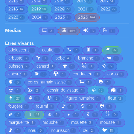
2013
2014
2015
2016
2017
2
2
15
33
14
2018
2019
2020
2021
2022
14
58
22
33
22
2023
2024
2025
2026
23
8
6
144
Medias
🎞️
🖼️
🔊
📝
3
459
3
11
Êtres vivants
🐾
🕷️
🌳
adolescent
adulte
1
1
5
1
37
🦩
🐃
arbuste
bébé
branche
3
1
4
1
1
🍄
🐱
🐴
buisson
canard
2
1
1
1
5
🐕
🐉
chèvre
conducteur
corps
1
5
1
1
1
🫀
🐍
🎃
corps humain stylisé
8
1
1
1
💀
🦢
👶
👻
dessin de visage
1
2
1
18
1
👩
👵
🍃
figure humaine
fleur
27
1
3
1
12
🦵
🦒
🐸
fougère
fourmi
1
1
1
1
1
🌿
👨
🦪
👧
🥬
🖐️
7
41
1
1
1
5
marguerite
mouche
mouette
mousse
1
1
3
1
🎵
🐦
nœul
nourisson
œil
1
5
1
2
10