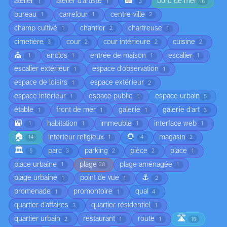
🏢
atelier
atelier d'artiste
bord de mer
1
1
3
16
bureau
carrefour
centre-ville
1
1
2
champ cultivé
chantier
chartreuse
1
2
1
cimetière
cour
cour intérieure
cuisine
3
2
2
2
⛪
enclos
entrée de maison
escalier
1
1
1
1
escalier extérieur
espace d'observation
1
1
espace de loisirs
espace extérieur
1
2
espace intérieur
espace public
espace urbain
1
1
5
étable
front de mer
galerie
galerie d'art
1
1
1
3
🚉
habitation
immeuble
interface web
1
1
1
1
🏠
🌻
intérieur religieux
magasin
14
1
4
2
🏛️
parc
parking
pièce
place
5
3
2
2
1
place urbaine
plage
plage aménagée
1
28
1
⚓
plage urbaine
point de vue
1
1
2
promenade
promontoire
quai
1
1
4
quartier d'affaires
quartier résidentiel
3
1
🛣️
quartier urbain
restaurant
route
2
1
1
10