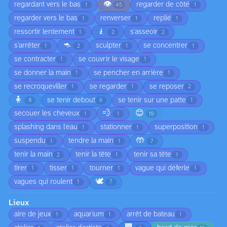
👁️
regardant vers le bas
regarder de côté
1
45
1
regarder vers le bas
renverser
replié
1
1
1
🧎
ressortir lentement
s'asseoir
1
2
2
🦘
s’arrêter
sculpter
se concentrer
1
2
1
1
se contracter
se couvrir le visage
1
1
se donner la main
se pencher en arrière
1
1
se recroqueviller
se regarder
se reposer
1
1
2
🧍
se tenir debout
se tenir sur une patte
8
6
1
💨
😊
secouer les cheveux
1
1
10
splashing dans l'eau
stationner
superposition
1
1
1
🤲
suspendu
tendre la main
1
1
7
tenir la main
tenir la tête
tenir sa tête
2
1
1
tirer
tisser
tourner
vague qui déferle
1
1
1
1
🕊️
vagues qui roulent
1
7
Lieux
aire de jeux
aquarium
arrêt de bateau
1
1
1