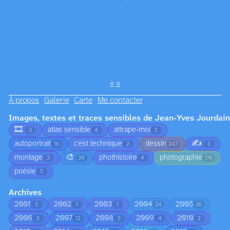
«
»
À propos
Galerie
Carte
Me contacter
Images, textes et traces sensibles de Jean-Yves Jourdain
🎞️
atlas sensible
attrape-moi
3
4
2
✍️
autoportrait
c'est technique
dessin
16
2
247
3
🎨
montage
phothistoire
photographie
3
39
4
176
poésie
5
Archives
2001
2002
2003
2004
2005
5
1
1
24
26
2006
2007
2008
2009
2010
5
12
5
4
2