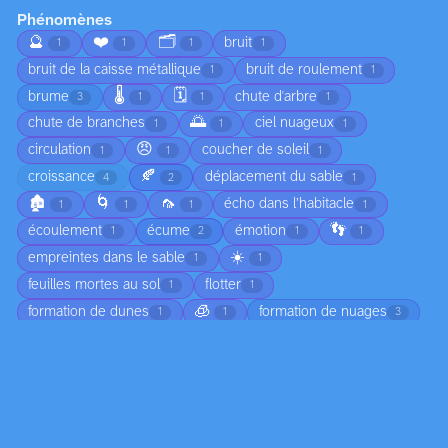
Phénomènes
🔮
❤️
🗂️
bruit
1
1
1
1
bruit de la caisse métallique
bruit de roulement
1
1
🌡️
🗓️
brume
chute d'arbre
3
1
1
1
🌅
chute de branches
ciel nuageux
1
1
1
😠
circulation
coucher de soleil
1
1
1
🍂
croissance
déplacement du sable
4
2
1
🏚️
🌀
🦟
écho dans l’habitacle
1
1
1
1
👣
écoulement
écume
émotion
1
2
1
1
☀️
empreintes dans le sable
1
1
feuilles mortes au sol
flotter
1
1
🧊
formation de dunes
formation de nuages
1
1
3
formation de vague
formation des nuages
gel
1
1
1
humidité
jeunesse
joie
légéreté
2
1
1
1
ligne colorée
lumière
marée
1
11
4
🔄
marée basse
moisissure
2
1
2
mouvement de l'eau
mouvement des ailes
4
1