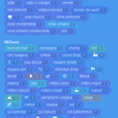
salle
salle à manger
sentier
1
1
1
site internet
station-service
terrain de sport
1
1
3
🏘️
voie d’accès
zone piétonne
2
1
1
zone résidentielle
zone urbaine
1
8
zone urbaine résidentielle
zoo
1
1
Milieux
bord de mer
campagne
champ
ciel
13
7
3
16
🏜️
ciel nuageux
colline
cours d'eau
2
1
4
6
💧
eau douce
espace urbain
5
1
5
🦆
🏞️
espace vert
étendue d'eau
2
3
1
7
🌲
🌿
🌻
ferme
littoral
1
32
2
6
1
maison
mer
milieu côtier
milieu marin
2
11
1
1
⛰️
milieu naturel
milieu urbain
nature
1
3
9
3
🌊
🌱
périphérie urbaine
plage
19
5
1
29
🌾
rivière
savane
sol
11
4
1
3
sol forestier
sol naturel
sol sablonneux
4
1
1