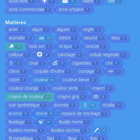
🌍
🏙️
sous-bois
vallée
ville
1
1
6
1
7
zone commerciale
zone urbaine
1
1
Matières
acier
algue
algues
argile
2
1
1
1
🧱
asphalte
bêton
beurre
bleu
2
26
1
1
1
🪵
bois sec
brique
bronze
75
1
7
1
🛞
cailloux
carrelage
cellule végétale
1
4
1
1
🏺
💇
chair
cigarettes
cire
5
1
5
1
9
🪢
citron
coquille d'huître
cordage
1
1
1
1
coton
couleur
couleur bleue
1
20
2
couleur orange
couleur verte
crayon
1
1
2
👜
crayon de couleur
crayon gris
81
1
2
💧
cuir synthétique
donnée
écaille
1
1
34
1
écorce
encre
espace de stockage
8
16
1
🍃
feuillage
feuille morte
1
14
1
🖊️
feuilles mortes
feuilles sèches
1
1
25
fil métallique
filet
fleur
foin
1
1
1
1