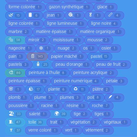
forme colorée
gazon synthétique
glace
1
1
1
🌿
🛢️
🧶
🥬
📏
jean
15
6
1
1
1
4
ligne colorée
ligne lumineuse
ligne noire
1
1
4
marbre
matière épaisse
matière organique
2
1
1
🔩
miroir
moisissure
mousse
58
2
1
2
❄️
nageoire
nuage
os
osier
1
1
2
1
1
📄
pain
papier mâché
pastel
1
145
1
15
🧴
pastels
peau d'orange
peau de fruit
3
25
1
2
🎨
peinture à l'huile
peinture acrylique
80
8
2
peinture épaisse
peinture numérique
pétale
1
4
3
🌸
🪨
♻️
plante
plâtre
1
17
6
11
2
🪶
plomb
plume
plumes
poil
1
5
3
8
4
poussière
racine
résine
roche
1
1
1
7
🏖️
🌍
saleté
tige
tiges
33
1
30
2
1
🧵
toile
trait
végétation
végétaux
47
36
1
2
1
🍷
verre coloré
vert
vêtement
37
1
1
2