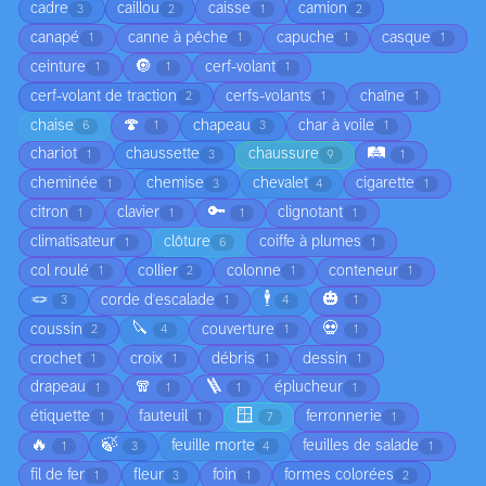
cadre
caillou
caisse
camion
3
2
1
2
canapé
canne à pêche
capuche
casque
1
1
1
1
🔘
ceinture
cerf-volant
1
1
1
cerf-volant de traction
cerfs-volants
chaîne
2
1
1
🍄
chaise
chapeau
char à voile
6
1
3
1
🛤️
chariot
chaussette
chaussure
1
3
9
1
cheminée
chemise
chevalet
cigarette
1
3
4
1
🔑
citron
clavier
clignotant
1
1
1
1
climatisateur
clôture
coiffe à plumes
1
6
1
col roulé
collier
colonne
conteneur
1
2
1
1
🪢
🕴️
🎃
corde d'escalade
3
1
4
1
🔪
💀
coussin
couverture
2
4
1
1
crochet
croix
débris
dessin
1
1
1
1
🧣
🪜
drapeau
éplucheur
1
1
1
1
🪟
étiquette
fauteuil
ferronnerie
1
1
7
1
🔥
🍃
feuille morte
feuilles de salade
1
3
4
1
fil de fer
fleur
foin
formes colorées
1
3
1
2