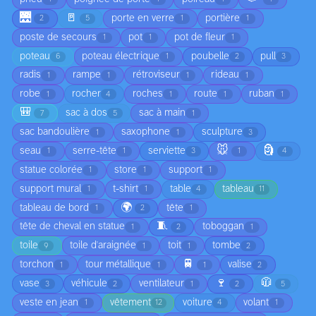
🌉
🚪
porte en verre
portière
2
5
1
1
poste de secours
pot
pot de fleur
1
1
1
poteau
poteau électrique
poubelle
pull
6
1
2
3
radis
rampe
rétroviseur
rideau
1
1
1
1
robe
rocher
roches
route
ruban
1
4
1
1
1
🎒
sac à dos
sac à main
7
5
1
sac bandoulière
saxophone
sculpture
1
1
3
🐭
🗿
seau
serre-tête
serviette
1
1
3
1
4
statue colorée
store
support
1
1
1
support mural
t-shirt
table
tableau
1
1
4
11
🌍
tableau de bord
tête
1
2
1
🧵
tête de cheval en statue
toboggan
1
2
1
toile
toile d'araignée
toit
tombe
9
1
1
2
🚆
torchon
tour métallique
valise
1
1
1
2
🍷
🧥
vase
véhicule
ventilateur
3
2
1
2
5
veste en jean
vêtement
voiture
volant
1
12
4
1