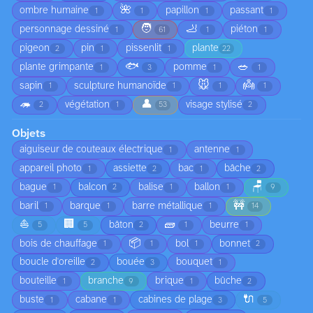
🌺
ombre humaine
papillon
passant
1
1
1
1
🧑
🦶
personnage dessiné
piéton
1
61
1
1
pigeon
pin
pissenlit
plante
2
1
1
22
🐟
🥗
plante grimpante
pomme
1
3
1
1
🐭
👼
sapin
sculpture humanoïde
1
1
1
1
🦔
👤
végétation
visage stylisé
2
1
53
2
Objets
aiguiseur de couteaux électrique
antenne
1
1
appareil photo
assiette
bac
bâche
1
2
1
2
🪑
bague
balcon
balise
ballon
1
2
1
1
9
🚧
baril
barque
barre métallique
1
1
1
14
⛵
🏢
🧱
bâton
beurre
5
5
2
1
1
📦
bois de chauffage
bol
bonnet
1
1
1
2
boucle d'oreille
bouée
bouquet
2
3
1
bouteille
branche
brique
bûche
1
9
1
2
🔌
buste
cabane
cabines de plage
1
1
3
5