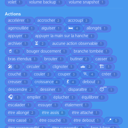
volet
volume backup
volume snapshot
1
1
1
Actions
accélérer
accrocher
accroupi
1
2
3
🛌
agenouillée
aiguiser
allongés
1
1
4
1
appuyer
appuyer la main sur la hanche
1
1
⏳
archiver
aucune action observable
1
2
1
🥤
bouger doucement
branche tombée
1
1
1
bras étendus
brouter
butiner
casser
1
1
2
1
🎤
🚗
🏗️
circuler
clignoter
1
1
1
2
1
🏃
couché
couler
couper
créer
1
2
3
4
1
💃
creuser
croissance
debout
1
4
4
2
😴
descendre
dessiner
disparaître
2
1
1
1
🎧
empiler
éplucher
équilibrer
1
1
1
1
escalader
essuyer
étalement
1
1
1
être allongé
être assis
être attaché
2
8
1
📍
être cassé
être couché
être debout
1
1
1
5