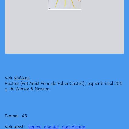
Voir
Khöömii
.
Feutres (Pitt Artist Pens de Faber Castell) ; papier bristol 250
g. de Winsor & Newton.
Format : A5
Voir aussi :
femme
chanter
papier
feutre