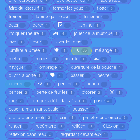
être recroquevillé
être suspendu
face à face
1
2
1
faire du kitesurf
fermer les yeux
flotter
2
1
3
freiner
fumée qui s'élève
fusionner
1
1
1
🧗
geler
gérer
illuminer
1
1
1
1
🎮
indiquer l'heure
jouer de la musique
1
4
1
laver
lever
lever les bras
1
1
1
🍽️
🚶
lumière allumée
mélange
1
1
35
1
🏊
mettre
modeler
monter
1
1
1
2
naviguer
ombrage
ouverture de la bouche
2
2
1
🗣️
ouvrir la porte
passer
pêcher
1
4
1
1
🎨
peindre
penché
pendre
11
1
1
1
😢
penser
perte de feuilles
picorer
2
1
2
1
plier
plonger la tête dans l'eau
poser
2
1
4
poser la main sur l'épaule
pousser
2
2
prendre une photo
prier
projeter une ombre
2
1
3
ranger
redémarrer
réfléchir
réflexion
1
1
1
3
réflexion dans l'eau
regardant devant eux
2
1