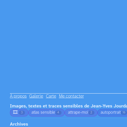
À propos
Galerie
Carte
Me contacter
Images, textes et traces sensibles de Jean-Yves Jourd
🎞️
atlas sensible
attrape-moi
autoportrait
3
4
2
16
Archives