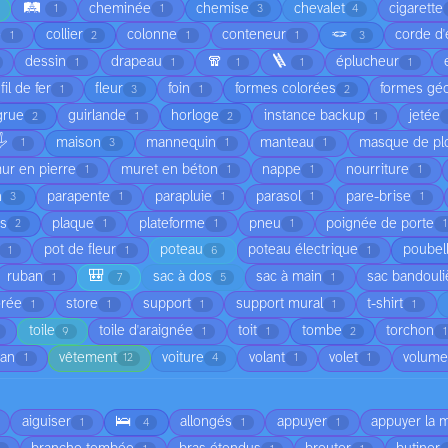
🛤️
cheminée
chemise
chevalet
cigarette
1
1
3
4
🪢
é
collier
colonne
conteneur
corde d'
1
2
1
1
3
🧣
🪜
dessin
drapeau
éplucheur
1
1
1
1
1
fil de fer
fleur
foin
formes colorées
formes gé
1
3
1
2
grue
guirlande
horloge
instance backup
jetée
2
1
2
1
️
maison
mannequin
manteau
masque de pl
1
3
1
1
ur en pierre
muret en béton
nappe
nourriture
1
1
1
1
n
parapente
parapluie
parasol
pare-brise
3
1
1
1
1
is
plaque
plateforme
pneu
poignée de porte
2
1
1
1
1
pot de fleur
poteau
poteau électrique
poubel
1
1
6
1
🎒
ruban
sac à dos
sac à main
sac bandouli
1
7
5
1
orée
store
support
support mural
t-shirt
1
1
1
1
1
toile
toile d'araignée
toit
tombe
torchon
9
1
1
2
1
ean
vêtement
voiture
volant
volet
volume
1
12
4
1
1
🛌
aiguiser
allongés
appuyer
appuyer la 
1
4
1
1