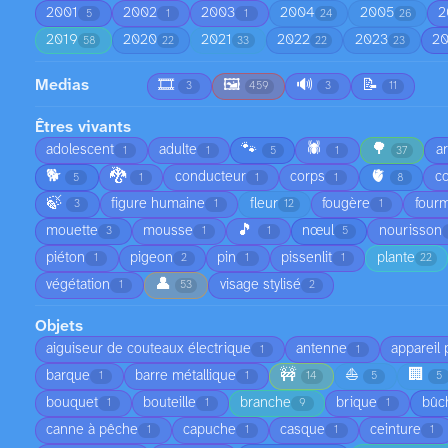
2001
2002
2003
2004
2005
2
5
1
1
24
26
2019
2020
2021
2022
2023
2
58
22
33
22
23
Medias
🎞️
🖼️
🔊
📝
3
459
3
11
Êtres vivants
🐾
🕷️
🌳
adolescent
adulte
a
1
1
5
1
37
🐕
🐉
🫀
conducteur
corps
co
5
1
1
1
8
🍃
figure humaine
fleur
fougère
fourm
3
1
12
1
🎵
mouette
mousse
nœul
nourisson
3
1
1
5
piéton
pigeon
pin
pissenlit
plante
1
2
1
1
22
👤
végétation
visage stylisé
1
53
2
Objets
aiguiseur de couteaux électrique
antenne
appareil
1
1
🚧
⛵
🏢
barque
barre métallique
1
1
14
5
5
bouquet
bouteille
branche
brique
bûc
1
1
9
1
canne à pêche
capuche
casque
ceinture
1
1
1
1