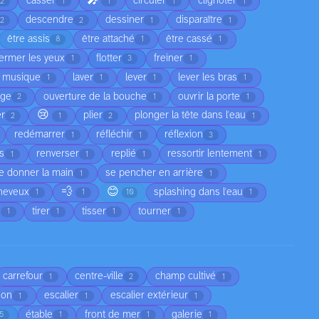
🎤
casser
circuler
clignoter
2
1
1
1
1
descendre
dessiner
disparaître
2
2
1
1
être assis
être attaché
être cassé
8
1
1
fermer les yeux
flotter
freiner
1
3
1
a musique
laver
lever
lever les bras
1
1
1
1
age
ouverture de la bouche
ouvrir la porte
2
1
1
😢
er
plier
plonger la tête dans l'eau
2
1
2
1
redémarrer
réfléchir
réflexion
1
1
3
as
renverser
replié
ressortir lentement
1
1
1
1
e donner la main
se pencher en arrière
1
1
💨
😊
cheveux
splashing dans l'eau
1
1
10
1
e
tirer
tisser
tourner
1
1
1
1
carrefour
centre-ville
champ cultivé
1
2
1
son
escalier
escalier extérieur
1
1
1
étable
front de mer
galerie
5
1
1
1