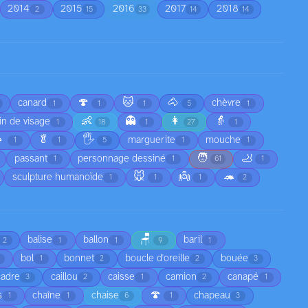
2014
2015
2016
2017
2018
2
15
33
14
14
🍄
🐱
🐴
canard
chèvre
1
1
1
5
1
👶
👻
👩
👵
in de visage
1
18
1
27
1

🥬
🖐️
marguerite
mouche
1
1
5
1
1
🧑
🦶
passant
personnage dessiné
1
1
61
1
🐭
👼
🦔
sculpture humanoïde
1
1
1
2
🪑
balise
ballon
baril
2
1
1
9
1
bol
bonnet
boucle d'oreille
bouée
1
2
2
3
cadre
caillou
caisse
camion
canapé
3
2
1
2
1
🍄
s
chaîne
chaise
chapeau
1
1
6
1
3