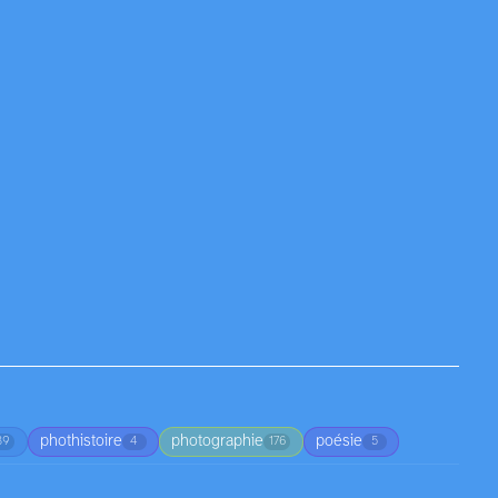
phothistoire
photographie
poésie
39
4
176
5