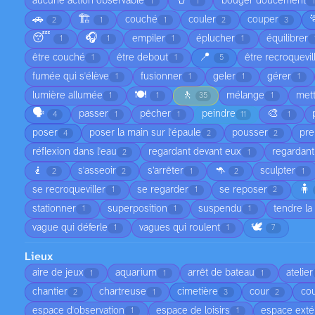
🥤
aucune action observable
bouger doucement
1
1
1
🚗
🏗️
couché
couler
couper
2
1
1
2
3
😴
🎧
empiler
éplucher
équilibrer
1
1
1
1
📍
être couché
être debout
être recroquevil
1
1
5
fumée qui s'élève
fusionner
geler
gérer
1
1
1
1
🍽️
🚶
lumière allumée
mélange
met
1
1
35
1
🗣️
🎨
passer
pêcher
peindre
4
1
1
11
1
poser
poser la main sur l'épaule
pousser
pre
4
2
2
réflexion dans l'eau
regardant devant eux
regardant
2
1
🧎
🦘
s'asseoir
s’arrêter
sculpter
2
2
1
2
1
🧍
se recroqueviller
se regarder
se reposer
1
1
2
stationner
superposition
suspendu
tendre la
1
1
1
🕊️
vague qui déferle
vagues qui roulent
1
1
7
Lieux
aire de jeux
aquarium
arrêt de bateau
atelier
1
1
1
chantier
chartreuse
cimetière
cour
cou
2
1
3
2
espace d'observation
espace de loisirs
espace exté
1
1