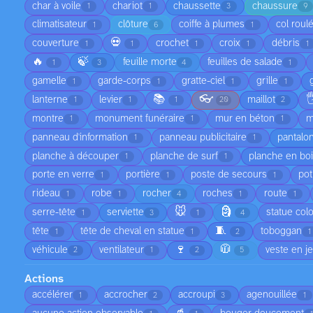
char à voile
chariot
chaussette
chaussure
1
1
3
9
climatisateur
clôture
coiffe à plumes
col roul
1
6
1
💀
couverture
crochet
croix
débris
1
1
1
1
1
🔥
🍃
feuille morte
feuilles de salade
1
3
4
1
gamelle
garde-corps
gratte-ciel
grille
1
1
1
1
📚
👓

lanterne
levier
maillot
1
1
1
20
2
montre
monument funéraire
mur en béton
m
1
1
1
panneau d'information
panneau publicitaire
pantalo
1
1
planche à découper
planche de surf
planche en bo
1
1
porte en verre
portière
poste de secours
pot
1
1
1
rideau
robe
rocher
roches
route
1
1
4
1
1
🐭
🗿
serre-tête
serviette
statue col
1
3
1
4
🧵
tête
tête de cheval en statue
toboggan
1
1
2
1
🍷
🧥
véhicule
ventilateur
veste en j
2
1
2
5
Actions
accélérer
accrocher
accroupi
agenouillée
1
2
3
1