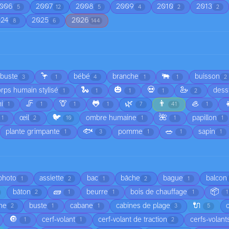
006
2007
2008
2009
2010
2013
5
12
5
4
2
2
024
2025
2026
8
6
144
🦩
🐃
rbuste
bébé
branche
buisson
3
1
4
1
1
2
🐍
🎃
💀
🦢
rps humain stylisé
dess
1
1
1
1
2
🦵
🦒
🐸
🌿
👨
🦪

i
1
1
1
1
7
41
1
🐦
🌺
œil
ombre humaine
papillon
1
2
10
1
1
1
🐟
🥗
plante grimpante
pomme
sapin
1
3
1
1
1
 photo
assiette
bac
bâche
bague
balcon
1
2
1
2
1
🧱
📦
bâton
beurre
bois de chauffage
2
1
1
1
1
🔌
he
buste
cabane
cabines de plage
2
1
1
3
5
🔘
cerf-volant
cerf-volant de traction
cerfs-volant
1
1
2