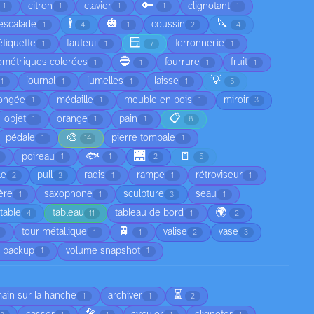
🔑
citron
clavier
clignotant
1
1
1
1
1
🕴️
🎃
🔪
escalade
coussin
1
4
1
2
4
🪟
étiquette
fauteuil
ferronnerie
1
1
7
1
🔵
ométriques colorées
fourrure
fruit
1
1
1
1
💡
journal
jumelles
laisse
1
1
1
1
5
ongée
médaille
meuble en bois
miroir
1
1
1
3
📋
objet
orange
pain
1
1
1
8
🎨
pédale
pierre tombale
1
14
1
🐟
🌉
🚪
poireau
1
1
2
5
le
pull
radis
rampe
rétroviseur
2
3
1
1
1
ère
saxophone
sculpture
seau
1
1
3
1
🌍
table
tableau
tableau de bord
4
11
1
2
🚆
tour métallique
valise
vase
1
1
2
3
 backup
volume snapshot
1
1
⏳
main sur la hanche
archiver
1
1
2