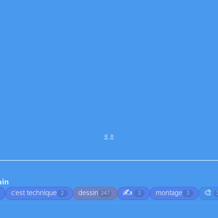
«
»
ain
✍️
🎨
c'est technique
dessin
montage
2
247
3
3