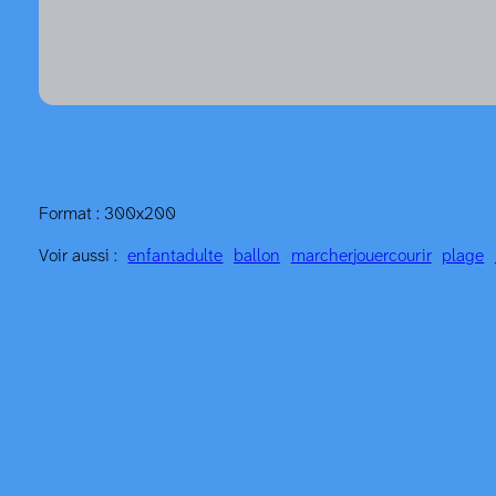
Format : 300x200
Voir aussi :
enfant
adulte
ballon
marcher
jouer
courir
plage