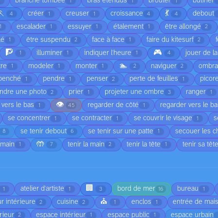
branche tombée
bras étendus
brouter
butiner
1
1
1
🏃
💃
créer
creuser
croissance
debout
4
1
1
4
4
escalader
essuyer
étalement
être allongé
1
1
1
1
2
lé
être suspendu
face à face
faire du kitesurf
1
2
1
2
🧗
🎮
illuminer
indiquer l'heure
jouer de l
1
1
1
4
🏊
tre
modeler
monter
naviguer
ombr
1
1
1
2
2
penché
pendre
penser
perte de feuilles
picor
1
1
2
1
ndre une photo
prier
projeter une ombre
ranger
2
1
3
1
👁️
 vers le bas
regarder de côté
regarder vers le b
1
45
1
se concentrer
se contracter
se couvrir le visage
s
1
1
1
se tenir debout
se tenir sur une patte
secouer les 
8
6
1
🤲
 main
tenir la main
tenir la tête
tenir sa têt
1
7
2
1
🏢
atelier d'artiste
bord de mer
bureau
1
1
3
16
1
⛪
r intérieure
cuisine
enclos
entrée de mai
2
2
1
1
rieur
espace intérieur
espace public
espace urbain
2
1
1