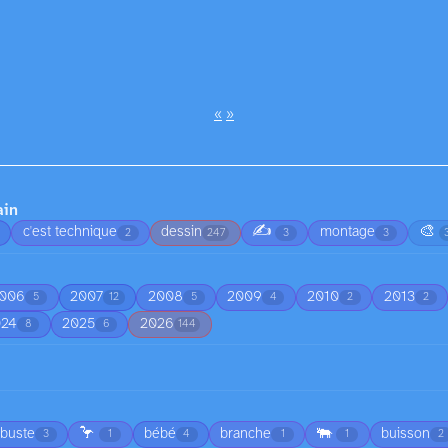
«
»
ain
✍️
🎨
c'est technique
dessin
montage
2
247
3
3
006
2007
2008
2009
2010
2013
5
12
5
4
2
2
024
2025
2026
8
6
144
🦩
🐃
rbuste
bébé
branche
buisson
3
1
4
1
1
2