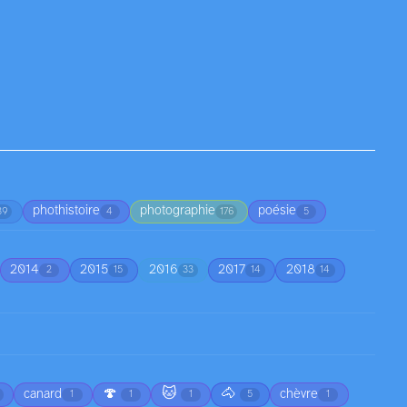
phothistoire
photographie
poésie
39
4
176
5
2014
2015
2016
2017
2018
2
15
33
14
14
🍄
🐱
🐴
canard
chèvre
1
1
1
5
1