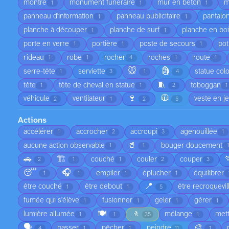
montre
monument funéraire
mur en béton
m
1
1
1
panneau d'information
panneau publicitaire
pantalo
1
1
planche à découper
planche de surf
planche en bo
1
1
porte en verre
portière
poste de secours
pot
1
1
1
rideau
robe
rocher
roches
route
1
1
4
1
1
🐭
🗿
serre-tête
serviette
statue col
1
3
1
4
🧵
tête
tête de cheval en statue
toboggan
1
1
2
1
🍷
🧥
véhicule
ventilateur
veste en j
2
1
2
5
Actions
accélérer
accrocher
accroupi
agenouillée
1
2
3
1
🥤
aucune action observable
bouger doucement
1
1
1
🚗
🏗️
couché
couler
couper
2
1
1
2
3
😴
🎧
empiler
éplucher
équilibrer
1
1
1
1
📍
être couché
être debout
être recroquevil
1
1
5
fumée qui s'élève
fusionner
geler
gérer
1
1
1
1
🍽️
🚶
lumière allumée
mélange
met
1
1
35
1
🗣️
🎨
passer
pêcher
peindre
4
1
1
11
1