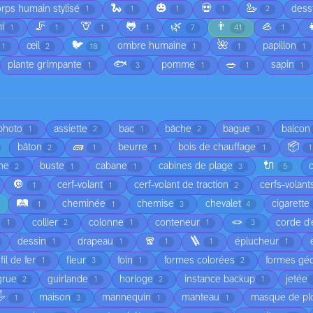
🐍
🎃
💀
🦢
rps humain stylisé
dess
1
1
1
1
2
🦵
🦒
🐸
🌿
👨
🦪

i
1
1
1
1
7
41
1
🐦
🌺
œil
ombre humaine
papillon
1
2
10
1
1
1
🐟
🥗
plante grimpante
pomme
sapin
1
3
1
1
1
 photo
assiette
bac
bâche
bague
balcon
1
2
1
2
1
🧱
📦
bâton
beurre
bois de chauffage
2
1
1
1
1
🔌
he
buste
cabane
cabines de plage
2
1
1
3
5
🔘
cerf-volant
cerf-volant de traction
cerfs-volant
1
1
2
🛤️
cheminée
chemise
chevalet
cigarette
1
1
3
4
🪢
é
collier
colonne
conteneur
corde d'
1
2
1
1
3
🧣
🪜
dessin
drapeau
éplucheur
1
1
1
1
1
fil de fer
fleur
foin
formes colorées
formes gé
1
3
1
2
grue
guirlande
horloge
instance backup
jetée
2
1
2
1
️
maison
mannequin
manteau
masque de pl
1
3
1
1