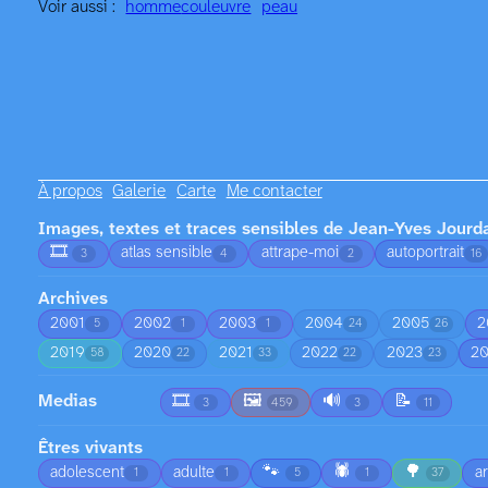
Voir aussi :
homme
couleuvre
peau
À propos
Galerie
Carte
Me contacter
Images, textes et traces sensibles de Jean-Yves Jourd
🎞️
atlas sensible
attrape-moi
autoportrait
3
4
2
16
Archives
2001
2002
2003
2004
2005
2
5
1
1
24
26
2019
2020
2021
2022
2023
2
58
22
33
22
23
Medias
🎞️
🖼️
🔊
📝
3
459
3
11
Êtres vivants
🐾
🕷️
🌳
adolescent
adulte
a
1
1
5
1
37