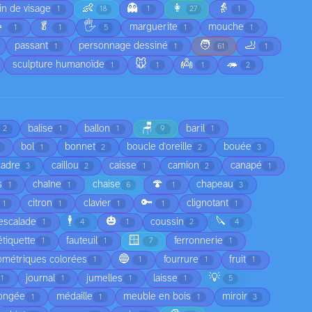
👶
👻
👩
👵
in de visage
1
18
1
27
1

🥬
🖐️
marguerite
mouche
1
1
5
1
1
🧑
🦶
passant
personnage dessiné
1
1
61
1
🐭
👼
🦔
sculpture humanoïde
1
1
1
2
🪑
balise
ballon
baril
2
1
1
9
1
bol
bonnet
boucle d'oreille
bouée
1
2
2
3
cadre
caillou
caisse
camion
canapé
3
2
1
2
1
🍄
s
chaîne
chaise
chapeau
1
1
6
1
3
🔑
citron
clavier
clignotant
1
1
1
1
1
🕴️
🎃
🔪
escalade
coussin
1
4
1
2
4
🪟
étiquette
fauteuil
ferronnerie
1
1
7
1
🔵
ométriques colorées
fourrure
fruit
1
1
1
1
💡
journal
jumelles
laisse
1
1
1
1
5
ongée
médaille
meuble en bois
miroir
1
1
1
3