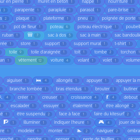
ur en pierre
muret en béton
nappe
nourriture
1
1
1
1
n
parapente
parapluie
parasol
pare-brise
3
1
1
1
1
is
plaque
plateforme
pneu
poignée de porte
2
1
1
1
1
pot de fleur
poteau
poteau électrique
poubel
1
1
6
1
🎒
ruban
sac à dos
sac à main
sac bandouli
1
7
5
1
orée
store
support
support mural
t-shirt
1
1
1
1
1
toile
toile d'araignée
toit
tombe
torchon
9
1
1
2
1
ean
vêtement
voiture
volant
volet
volume
1
12
4
1
1
🛌
aiguiser
allongés
appuyer
appuyer la 
1
4
1
1
branche tombée
bras étendus
brouter
butiner
1
1
1
🏃
💃
créer
creuser
croissance
debout
4
1
1
4
4
escalader
essuyer
étalement
être allongé
1
1
1
1
2
lé
être suspendu
face à face
faire du kitesurf
1
2
1
2
🧗
🎮
illuminer
indiquer l'heure
jouer de l
1
1
1
4
🏊
tre
modeler
monter
naviguer
ombr
1
1
1
2
2
penché
pendre
penser
perte de feuilles
picor
1
1
2
1