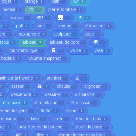
📋
objet
orange
pain
1
1
1
8
🎨
pédale
pierre tombale
1
14
1
🐟
🌉
🚪
poireau
1
1
2
5
le
pull
radis
rampe
rétroviseur
2
3
1
1
1
ère
saxophone
sculpture
seau
1
1
3
1
🌍
table
tableau
tableau de bord
4
11
1
2
🚆
tour métallique
valise
vase
1
1
2
3
 backup
volume snapshot
1
1
⏳
main sur la hanche
archiver
1
1
2
🎤
casser
circuler
clignoter
2
1
1
1
1
descendre
dessiner
disparaître
2
2
1
1
être assis
être attaché
être cassé
8
1
1
fermer les yeux
flotter
freiner
1
3
1
a musique
laver
lever
lever les bras
1
1
1
1
age
ouverture de la bouche
ouvrir la porte
2
1
1
😢
er
plier
plonger la tête dans l'eau
2
1
2
1