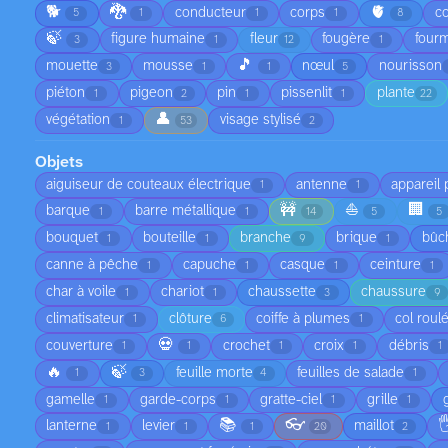
🐕
🐉
🫀
conducteur
corps
co
5
1
1
1
8
🍃
figure humaine
fleur
fougère
fourm
3
1
12
1
🎵
mouette
mousse
nœul
nourisson
3
1
1
5
piéton
pigeon
pin
pissenlit
plante
1
2
1
1
22
👤
végétation
visage stylisé
1
53
2
Objets
aiguiseur de couteaux électrique
antenne
appareil
1
1
🚧
⛵
🏢
barque
barre métallique
1
1
14
5
5
bouquet
bouteille
branche
brique
bûc
1
1
9
1
canne à pêche
capuche
casque
ceinture
1
1
1
1
char à voile
chariot
chaussette
chaussure
1
1
3
9
climatisateur
clôture
coiffe à plumes
col roul
1
6
1
💀
couverture
crochet
croix
débris
1
1
1
1
1
🔥
🍃
feuille morte
feuilles de salade
1
3
4
1
gamelle
garde-corps
gratte-ciel
grille
1
1
1
1
📚
👓

lanterne
levier
maillot
1
1
1
20
2