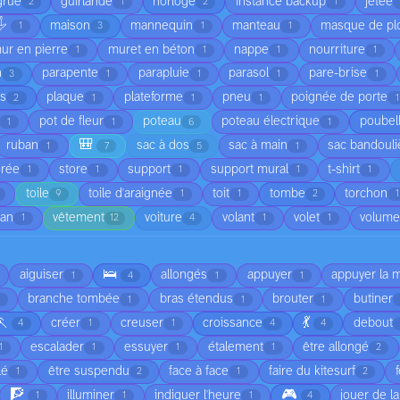
grue
guirlande
horloge
instance backup
jetée
2
1
2
1
️
maison
mannequin
manteau
masque de pl
1
3
1
1
ur en pierre
muret en béton
nappe
nourriture
1
1
1
1
n
parapente
parapluie
parasol
pare-brise
3
1
1
1
1
is
plaque
plateforme
pneu
poignée de porte
2
1
1
1
1
pot de fleur
poteau
poteau électrique
poubel
1
1
6
1
🎒
ruban
sac à dos
sac à main
sac bandouli
1
7
5
1
orée
store
support
support mural
t-shirt
1
1
1
1
1
toile
toile d'araignée
toit
tombe
torchon
9
1
1
2
1
ean
vêtement
voiture
volant
volet
volume
1
12
4
1
1
🛌
aiguiser
allongés
appuyer
appuyer la 
1
4
1
1
branche tombée
bras étendus
brouter
butiner
1
1
1
🏃
💃
créer
creuser
croissance
debout
4
1
1
4
4
escalader
essuyer
étalement
être allongé
1
1
1
1
2
lé
être suspendu
face à face
faire du kitesurf
1
2
1
2
🧗
🎮
illuminer
indiquer l'heure
jouer de l
1
1
1
4