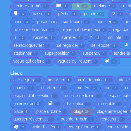
🍽️
🚶
lumière allumée
mélange
met
1
1
35
1
🗣️
🎨
passer
pêcher
peindre
4
1
1
11
1
poser
poser la main sur l'épaule
pousser
pre
4
2
2
réflexion dans l'eau
regardant devant eux
regardant
2
1
🧎
🦘
s'asseoir
s’arrêter
sculpter
2
2
1
2
1
🧍
se recroqueviller
se regarder
se reposer
1
1
2
stationner
superposition
suspendu
tendre la
1
1
1
🕊️
vague qui déferle
vagues qui roulent
1
1
7
Lieux
aire de jeux
aquarium
arrêt de bateau
atelier
1
1
1
chantier
chartreuse
cimetière
cour
cou
2
1
3
2
espace d'observation
espace de loisirs
espace exté
1
1
🚉
galerie d'art
habitation
immeuble
i
3
1
1
1
place
place urbaine
plage
plage aménagée
1
1
28
quartier résidentiel
quartier urbain
restaurant
1
2
1
🏘️
voie d’accès
zone piétonne
zone résident
2
1
1