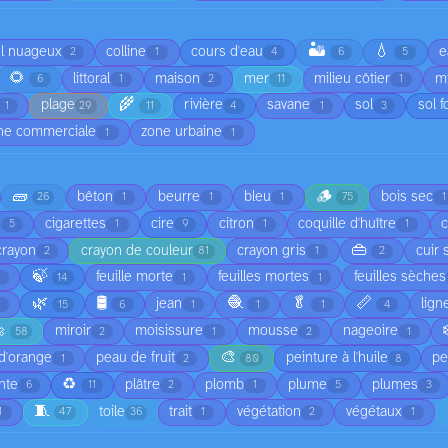
🏜️
💧
el nuageux
colline
cours d'eau
e
2
1
4
6
5
🌻
littoral
maison
mer
milieu côtier
mi
6
1
2
11
1
🌾
plage
rivière
savane
sol
sol f
1
29
11
4
1
3
ne commerciale
zone urbaine
1
1
🧱
🪵
bêton
beurre
bleu
bois sec
26
1
1
1
75
1
cigarettes
cire
citron
coquille d'huître
5
1
9
1
1
👜
crayon
crayon de couleur
crayon gris
cuir 
2
81
1
2
🍃
feuille morte
feuilles mortes
feuilles sèches
1
14
1
1
🌿
🛢️
🧶
🥬
📏
jean
lign
1
15
6
1
1
1
4

miroir
moisissure
mousse
nageoire
58
2
1
2
1
🎨
d'orange
peau de fruit
peinture à l'huile
pe
1
2
80
8
♻️
nte
plâtre
plomb
plume
plumes
6
11
2
1
5
3
🧵
toile
trait
végétation
végétaux
1
47
36
1
2
1