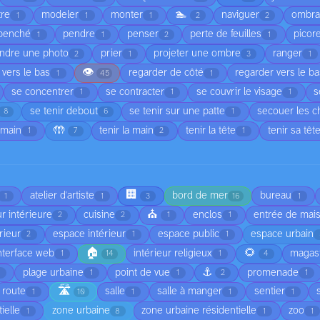
🏊
tre
modeler
monter
naviguer
ombr
1
1
1
2
2
penché
pendre
penser
perte de feuilles
picor
1
1
2
1
ndre une photo
prier
projeter une ombre
ranger
2
1
3
1
👁️
 vers le bas
regarder de côté
regarder vers le b
1
45
1
se concentrer
se contracter
se couvrir le visage
s
1
1
1
se tenir debout
se tenir sur une patte
secouer les 
8
6
1
🤲
 main
tenir la main
tenir la tête
tenir sa têt
1
7
2
1
🏢
atelier d'artiste
bord de mer
bureau
1
1
3
16
1
⛪
r intérieure
cuisine
enclos
entrée de mai
2
2
1
1
rieur
espace intérieur
espace public
espace urbain
2
1
1
🏠
🌻
nterface web
intérieur religieux
magas
1
14
1
4
⚓
plage urbaine
point de vue
promenade
1
1
1
2
1
🛣️
route
salle
salle à manger
sentier
1
10
1
1
1
ielle
zone urbaine
zone urbaine résidentielle
zoo
1
8
1
1