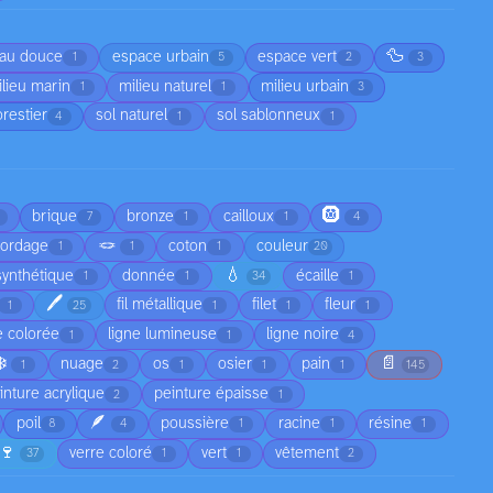
🦆
au douce
espace urbain
espace vert
1
5
2
3
lieu marin
milieu naturel
milieu urbain
1
1
3
orestier
sol naturel
sol sablonneux
4
1
1
🛞
brique
bronze
cailloux
7
1
1
4
🪢
cordage
coton
couleur
1
1
1
20
💧
synthétique
donnée
écaille
1
1
34
1
🖊️
fil métallique
filet
fleur
1
25
1
1
1
e colorée
ligne lumineuse
ligne noire
1
1
4
❄️
📄
nuage
os
osier
pain
1
2
1
1
1
145
inture acrylique
peinture épaisse
2
1
🪶
poil
poussière
racine
résine
8
4
1
1
1
🍷
verre coloré
vert
vêtement
37
1
1
2