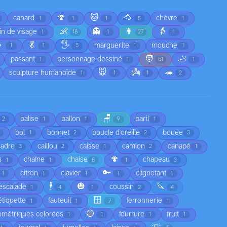
🍄
🐱
🐴
canard
chèvre
1
1
1
5
1
👶
👻
👩
👵
in de visage
1
18
1
27
1

🥬
🖐️
marguerite
mouche
1
1
5
1
1
🧑
🦶
passant
personnage dessiné
1
1
61
1
🐭
👼
🦔
sculpture humanoïde
1
1
1
2
🪑
balise
ballon
baril
2
1
1
9
1
bol
bonnet
boucle d'oreille
bouée
1
2
2
3
cadre
caillou
caisse
camion
canapé
3
2
1
2
1
🍄
s
chaîne
chaise
chapeau
1
1
6
1
3
🔑
citron
clavier
clignotant
1
1
1
1
1
🕴️
🎃
🔪
escalade
coussin
1
4
1
2
4
🪟
étiquette
fauteuil
ferronnerie
1
1
7
1
🔵
ométriques colorées
fourrure
fruit
1
1
1
1