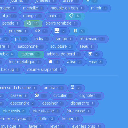
💡
journal
jumelles
laisse
1
1
1
1
5
ongée
médaille
meuble en bois
miroir
1
1
1
3
📋
objet
orange
pain
1
1
1
8
🎨
pédale
pierre tombale
1
14
1
🐟
🌉
🚪
poireau
1
1
2
5
le
pull
radis
rampe
rétroviseur
2
3
1
1
1
ère
saxophone
sculpture
seau
1
1
3
1
🌍
table
tableau
tableau de bord
4
11
1
2
🚆
tour métallique
valise
vase
1
1
2
3
 backup
volume snapshot
1
1
⏳
main sur la hanche
archiver
1
1
2
🎤
casser
circuler
clignoter
2
1
1
1
1
descendre
dessiner
disparaître
2
2
1
1
être assis
être attaché
être cassé
8
1
1
fermer les yeux
flotter
freiner
1
3
1
a musique
laver
lever
lever les bras
1
1
1
1