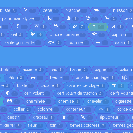
🦩
🐃
rbuste
bébé
branche
buisson
3
1
4
1
1
2
🐍
🎃
💀
🦢
rps humain stylisé
dess
1
1
1
1
2
🦵
🦒
🐸
🌿
👨
🦪

i
1
1
1
1
7
41
1
🐦
🌺
œil
ombre humaine
papillon
1
2
10
1
1
1
🐟
🥗
plante grimpante
pomme
sapin
1
3
1
1
1
 photo
assiette
bac
bâche
bague
balcon
1
2
1
2
1
🧱
📦
bâton
beurre
bois de chauffage
2
1
1
1
1
🔌
he
buste
cabane
cabines de plage
2
1
1
3
5
🔘
cerf-volant
cerf-volant de traction
cerfs-volant
1
1
2
🛤️
cheminée
chemise
chevalet
cigarette
1
1
3
4
🪢
é
collier
colonne
conteneur
corde d'
1
2
1
1
3
🧣
🪜
dessin
drapeau
éplucheur
1
1
1
1
1
fil de fer
fleur
foin
formes colorées
formes gé
1
3
1
2