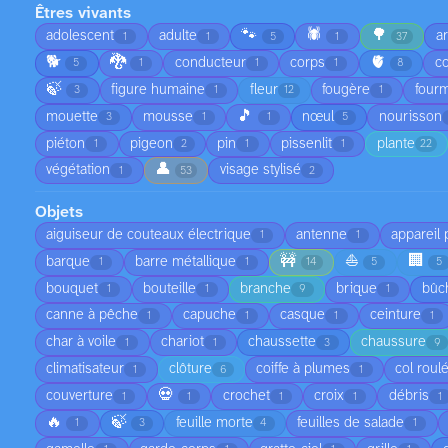
Êtres vivants
🐾
🕷️
🌳
adolescent
adulte
a
1
1
5
1
37
🐕
🐉
🫀
conducteur
corps
co
5
1
1
1
8
🍃
figure humaine
fleur
fougère
fourm
3
1
12
1
🎵
mouette
mousse
nœul
nourisson
3
1
1
5
piéton
pigeon
pin
pissenlit
plante
1
2
1
1
22
👤
végétation
visage stylisé
1
53
2
Objets
aiguiseur de couteaux électrique
antenne
appareil
1
1
🚧
⛵
🏢
barque
barre métallique
1
1
14
5
5
bouquet
bouteille
branche
brique
bûc
1
1
9
1
canne à pêche
capuche
casque
ceinture
1
1
1
1
char à voile
chariot
chaussette
chaussure
1
1
3
9
climatisateur
clôture
coiffe à plumes
col roul
1
6
1
💀
couverture
crochet
croix
débris
1
1
1
1
1
🔥
🍃
feuille morte
feuilles de salade
1
3
4
1