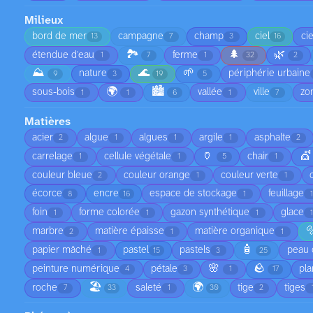
Milieux
bord de mer
campagne
champ
ciel
ci
13
7
3
16
🏞️
🌲
🌿
étendue d'eau
ferme
1
7
1
32
2
⛰️
🌊
🌱
nature
périphérie urbaine
9
3
19
5
🌍
🏙️
sous-bois
vallée
ville
zo
1
1
6
1
7
Matières
acier
algue
algues
argile
asphalte
2
1
1
1
2
🏺
💇
carrelage
cellule végétale
chair
1
1
5
1
couleur bleue
couleur orange
couleur verte
2
1
1
écorce
encre
espace de stockage
feuillage
8
16
1
foin
forme colorée
gazon synthétique
glace
1
1
1

marbre
matière épaisse
matière organique
2
1
1
🧴
papier mâché
pastel
pastels
peau 
1
15
3
25
🌸
🪨
peinture numérique
pétale
pla
4
3
1
17
🏖️
🌍
roche
saleté
tige
tiges
7
33
1
30
2