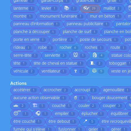
gamelle
garde-corps
gratte-ciel
grille
1
1
1
1
📚
👓

lanterne
levier
maillot
1
1
1
20
2
montre
monument funéraire
mur en béton
m
1
1
1
panneau d'information
panneau publicitaire
pantalo
1
1
planche à découper
planche de surf
planche en bo
1
1
porte en verre
portière
poste de secours
pot
1
1
1
rideau
robe
rocher
roches
route
1
1
4
1
1
🐭
🗿
serre-tête
serviette
statue col
1
3
1
4
🧵
tête
tête de cheval en statue
toboggan
1
1
2
1
🍷
🧥
véhicule
ventilateur
veste en j
2
1
2
5
Actions
accélérer
accrocher
accroupi
agenouillée
1
2
3
1
🥤
aucune action observable
bouger doucement
1
1
1
🚗
🏗️
couché
couler
couper
2
1
1
2
3
😴
🎧
empiler
éplucher
équilibrer
1
1
1
1
📍
être couché
être debout
être recroquevil
1
1
5
fumée qui s'élève
fusionner
geler
gérer
1
1
1
1