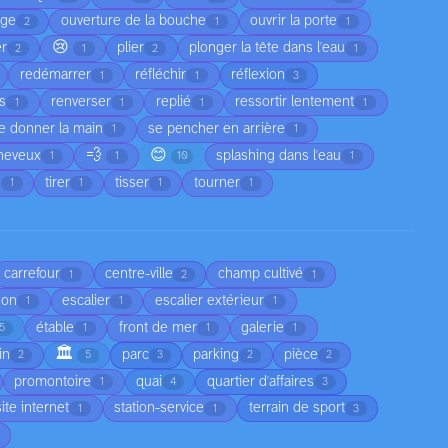
age
ouverture de la bouche
ouvrir la porte
2
1
1
😢
er
plier
plonger la tête dans l'eau
2
1
2
1
redémarrer
réfléchir
réflexion
1
1
3
as
renverser
replié
ressortir lentement
1
1
1
1
e donner la main
se pencher en arrière
1
1
💨
😊
cheveux
splashing dans l'eau
1
1
10
1
e
tirer
tisser
tourner
1
1
1
1
carrefour
centre-ville
champ cultivé
1
2
1
son
escalier
escalier extérieur
1
1
1
étable
front de mer
galerie
5
1
1
1
🏛️
in
parc
parking
pièce
2
5
3
2
2
promontoire
quai
quartier d'affaires
1
4
3
site internet
station-service
terrain de sport
1
1
3