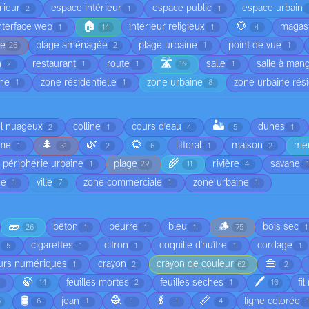
rieur
espace intérieur
espace public
espace urbain
2
1
1
🏠
🌻
nterface web
intérieur religieux
magas
1
14
1
4
ge
plage aménagée
plage urbaine
point de vue
26
2
1
1
🛣️
n
restaurant
route
salle
salle à man
2
1
1
10
1
nne
zone résidentielle
zone urbaine
zone urbaine rési
1
1
8
🏜️
el nuageux
colline
cours d'eau
dunes
2
1
4
5
1
🌲
🌿
🌻
rme
littoral
maison
me
1
31
2
6
1
2
🌾
périphérie urbaine
plage
rivière
savane
1
29
11
4
ée
ville
zone commerciale
zone urbaine
1
7
1
1
🧱
🪵
bêton
beurre
bleu
bois sec
26
1
1
1
75
1
cigarettes
citron
coquille d'huître
cordage
5
1
1
1
1
👜
urs numériques
crayon
crayon de couleur
1
2
62
2
🍃
🖊️
feuilles mortes
feuilles sèches
fi
1
14
2
1
10
🛢️
🧶
🥬
📏
jean
ligne colorée
5
6
1
1
1
4