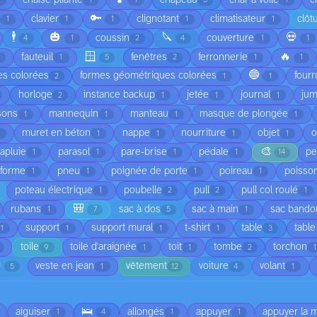
1
1
1
3
1
🔑
clavier
clignotant
climatisateur
clôt
1
1
1
1
1
🕴️
🎃
🔪
💀
coussin
couverture
4
1
2
4
1
1
🪟
🔥
fauteuil
fenêtres
ferronnerie
1
5
2
1
1
🔵
es colorées
formes géométriques colorées
fourr
2
1
1
horloge
instance backup
jetée
journal
jum
2
1
1
1
sons
mannequin
manteau
masque de plongée
1
1
1
1
muret en béton
nappe
nourriture
objet
o
1
1
1
1
🎨
apluie
parasol
pare-brise
pédale
pe
1
1
1
1
14
eforme
pneu
poignée de porte
poireau
poisso
1
1
1
1
poteau électrique
poubelle
pull
pull col roulé
1
2
2
1
🎒
rubans
sac à dos
sac à main
sac bandou
1
7
5
1
support
support mural
t-shirt
table
table
1
1
1
1
3
toile
toile d'araignée
toit
tombe
torchon
9
1
1
2
1

veste en jean
vêtement
voiture
volant
5
1
12
4
1
🛌
aiguiser
allongés
appuyer
appuyer la 
1
4
1
1