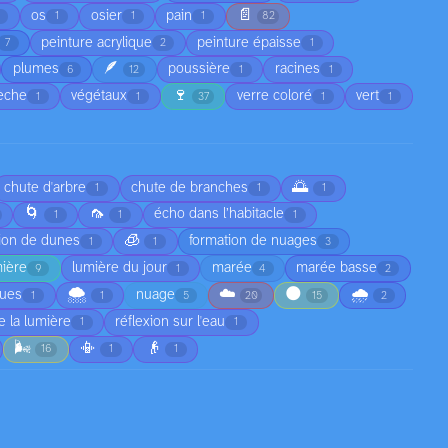
📄
os
osier
pain
2
1
1
1
82
peinture acrylique
peinture épaisse
7
2
1
🪶
plumes
poussière
racines
6
12
1
1
🍷
sèche
végétaux
verre coloré
vert
1
1
37
1
1
🌅
chute d'arbre
chute de branches
1
1
1
🌀
🦟
écho dans l’habitacle
1
1
1
🧊
ion de dunes
formation de nuages
1
1
3
mière
lumière du jour
marée
marée basse
9
1
4
2
🌨️
☁️
🌑
🌧️
gues
nuage
1
1
5
20
15
2
e la lumière
réflexion sur l'eau
1
1
🌬️
📳
👴
16
1
1