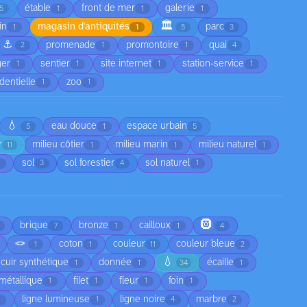
étable
front de mer
galerie
5
1
1
1
🏛️
in
magasin d'antiquités
parc
1
1
5
3
⚓
promenade
promontoire
quai
2
1
1
4
ger
sentier
site internet
station-service
1
1
1
1
dentielle
zoo
1
1
💧
eau douce
espace urbain
5
1
5
r
milieu côtier
milieu marin
milieu naturel
11
1
1
1
sol
sol forestier
sol naturel
1
3
4
1
🛞
brique
bronze
cailloux
7
1
1
4
🪢
coton
couleur
couleur bleue
1
1
11
2
💧
cuir synthétique
donnée
écaille
1
1
34
1
l métallique
filet
fleur
foin
1
1
1
1
ligne lumineuse
ligne noire
marbre
1
1
4
2