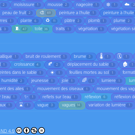
❄️
☁️
r
moisissure
mousse
nageoire
2
1
2
1
1
🎨
peau de fruit
peinture a l'huile
peinture à l'huile
2
69
1
♻️
rres
plante
plâtre
plomb
plume
1
6
11
2
1
2
🧵
s
toile
traits
végétation
végétation 
3
47
36
1
1
🌡️
🗓️
allique
bruit de roulement
brume
1
1
3
1
1
🍂
🏚️
l
croissance
déplacement du sable
1
4
2
1
1
☀️
intes dans le sable
feuilles mortes au sol
format
1
1
1
🌈
humidité
jeunesse
joie
lumiere
lu
2
1
1
1
1
nt des ailes
mouvement des oiseaux
mouvement des va
1
1
✨
r l'eau
reflets sur l'eau
réflexion
réflexion d
1
1
1
6
⌛
vaux
vague
vagues
variation de lumière
1
1
3
14
1
-ND 4.0