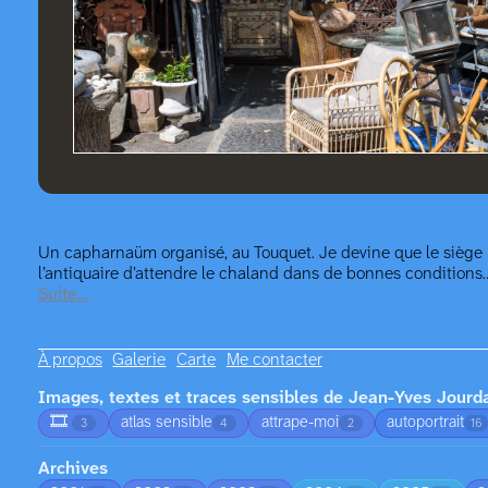
Un capharnaüm organisé, au Touquet. Je devine que le siège
l’antiquaire d’attendre le chaland dans de bonnes conditions
Suite…
À propos
Galerie
Carte
Me contacter
Images, textes et traces sensibles de Jean-Yves Jourd
🎞️
atlas sensible
attrape-moi
autoportrait
3
4
2
16
Archives