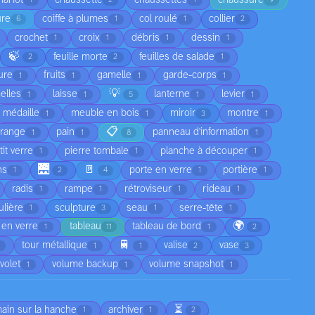
1
2
1
9
ure
coiffe à plumes
col roulé
collier
6
1
1
2
crochet
croix
débris
dessin
1
1
1
1
🍃
feuille morte
feuilles de salade
2
2
1
ure
fruits
gamelle
garde-corps
1
1
1
1
💡
elles
laisse
lanterne
levier
1
1
5
1
1
médaille
meuble en bois
miroir
montre
1
1
3
1
📋
range
pain
panneau d'information
1
1
8
1
tit verre
pierre tombale
planche à découper
1
1
1
🌉
🚪
ns
porte en verre
portière
1
2
4
1
1
radis
rampe
rétroviseur
rideau
1
1
1
1
lière
sculpture
seau
serre-tête
1
3
1
1
🌍
 en verre
tableau
tableau de bord
1
11
1
2
🚆
tour métallique
valise
vase
1
1
2
3
volet
volume backup
volume snapshot
1
1
1
⏳
main sur la hanche
archiver
1
1
2