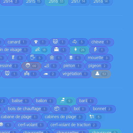
2014
2015
2016
2017
2018
2
15
33
14
14
🍄
🐱
🐴
canard
chèvre
1
1
1
5
1
👶
👻
👩
👵
in de visage
1
18
1
26
1
🥬
🖐️
🌼
🪰
mouette
1
1
5
1
1
3
🧑
🦶
essiné
piéton
pigeon
1
60
1
1
2
🐭
👼
🦔
👤
végétation
1
1
2
1
53
🪑
balise
ballon
baril
2
1
1
9
1
📦
bois de chauffage
bol
bonnet
1
1
1
2
🔌
cabane de plage
cabines de plage
1
3
5
🔘
cerf-volant
cerf-volant de traction
1
1
2
hariot
chaussette
chaussettes
chaussure