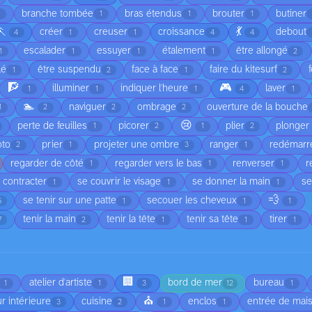
branche tombée
bras étendus
brouter
butiner
1
1
1
🏃
💃
créer
creuser
croissance
debout
4
1
1
4
4
escalader
essuyer
étalement
être allongé
1
1
1
1
2
lé
être suspendu
face à face
faire du kitesurf
1
2
1
2
🧗
🎮
illuminer
indiquer l'heure
laver
1
1
1
4
1
🏊
naviguer
ombrage
ouverture de la bouche
1
2
2
2
😢
perte de feuilles
picorer
plier
plonger 
1
2
1
2
oto
prier
projeter une ombre
ranger
redémarr
2
1
3
1
regarder de côté
regarder vers le bas
renverser
r
1
1
1
 contracter
se couvrir le visage
se donner la main
se
1
1
1
💨
se tenir sur une patte
secouer les cheveux
6
1
1
1
tenir la main
tenir la tête
tenir sa tête
tirer
7
2
1
1
1
🏢
atelier d'artiste
bord de mer
bureau
1
1
3
12
1
⛪
r intérieure
cuisine
enclos
entrée de mai
3
2
1
1