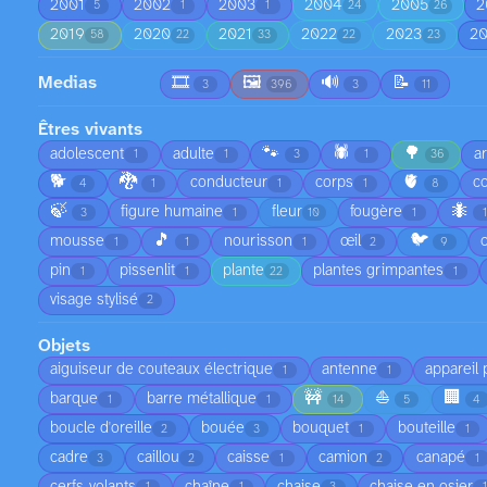
2001
2002
2003
2004
2005
2
5
1
1
24
26
2019
2020
2021
2022
2023
2
58
22
33
22
23
Medias
🎞️
🖼️
🔊
📝
3
396
3
11
Êtres vivants
🐾
🕷️
🌳
adolescent
adulte
a
1
1
3
1
36
🐕
🐉
🫀
conducteur
corps
co
4
1
1
1
8
🍃
🐜
figure humaine
fleur
fougère
3
1
10
1
1
🎵
🐦
mousse
nourisson
œil
1
1
1
2
9
pin
pissenlit
plante
plantes grimpantes
1
1
22
1
visage stylisé
2
Objets
aiguiseur de couteaux électrique
antenne
appareil
1
1
🚧
⛵
🏢
barque
barre métallique
1
1
14
5
4
boucle d'oreille
bouée
bouquet
bouteille
2
3
1
1
cadre
caillou
caisse
camion
canapé
3
2
1
2
1
cerfs-volants
chaîne
chaise
chaise en osier