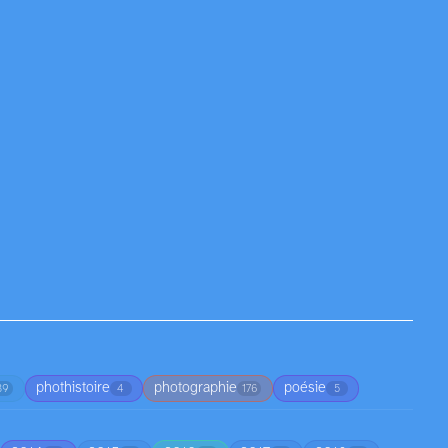
phothistoire
photographie
poésie
39
4
176
5