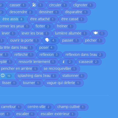
🎤
casser
circuler
clignoter
2
1
1
1
1
descendre
dessiner
disparaître
2
2
1
1
être assis
être attaché
être cassé
8
1
1
fermer les yeux
flotter
freiner
1
3
1
🍽️
lever
lever les bras
lumière allumée
1
1
1
1
🗣️
ouvrir la porte
passer
pêcher
1
1
4
1
1
la tête dans l'eau
poser
1
4
er
réfléchir
réflexion
réflexion dans l'eau
1
1
3
2
🧎
eplié
ressortir lentement
s'asseoir
1
1
2
2
 pencher en arrière
se recroqueviller
1
1
😊
splashing dans l'eau
stationner
10
1
1
tisser
tourner
vague qui déferle
1
1
1
carrefour
centre-ville
champ cultivé
1
2
1
son
escalier
escalier extérieur
1
1
1