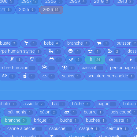
006
2007
2008
2009
2010
2013
5
12
5
4
2
2
024
2025
2026
8
6
81
🦩
🐃
rbuste
bébé
branche
buisson
3
1
4
1
1
2
🐍
🎃
💀
🦢
rps humain stylisé
dess
1
1
1
1
2
🦵
🦒
🐸
🌿
👨
🦪
👧
1
1
1
7
24
1
🌺
🦋
ombre humaine
passant
personnage d
1
1
1
1
🐟
🍎
🥗
sapins
sculpture humanoïde
3
1
1
1
1
 photo
assiette
bac
bâche
bague
balcon
1
2
1
2
1
🧱
bâtiments
bâton
beurre
bois coupé
1
2
1
1
1
branche
brique
bûche
bûches
buste
9
1
1
1
1
canne à pêche
capuche
casque
ceinture
1
1
1
1
🍄
chaise pliante
chapeau
char à voile
c