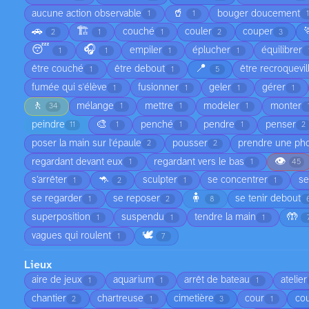
🥤
aucune action observable
bouger doucement
1
1
1
🚗
🏗️
couché
couler
couper
2
1
1
2
3
😴
🎧
empiler
éplucher
équilibrer
1
1
1
1
📍
être couché
être debout
être recroquevil
1
1
5
fumée qui s'élève
fusionner
geler
gérer
1
1
1
1
🚶
mélange
mettre
modeler
monter
34
1
1
1
🎨
peindre
penché
pendre
penser
11
1
1
1
2
poser la main sur l'épaule
pousser
prendre une ph
2
2
👁️
regardant devant eux
regardant vers le bas
1
1
45
🦘
s’arrêter
sculpter
se concentrer
se
1
2
1
1
🧍
se regarder
se reposer
se tenir debout
1
2
8
🤲
superposition
suspendu
tendre la main
1
1
1
🕊️
vagues qui roulent
1
7
Lieux
aire de jeux
aquarium
arrêt de bateau
atelier
1
1
1
chantier
chartreuse
cimetière
cour
cou
2
1
3
1