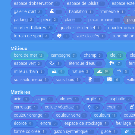
espace d'observation
espace de loisirs
espace exté
1
1
🚉
galerie d'art
habitation
immeuble
i
3
1
1
1
parking
pièce
place
place urbaine
pla
2
2
1
1
quartier d'affaires
quartier résidentiel
quartier urbai
3
1
🏘️
terrain de sport
voie d’accès
zone piéto
3
2
1
Milieux
bord de mer
campagne
champ
ciel
ci
12
7
3
15
🦆
🏞️
espace vert
étendue d'eau
fe
2
3
1
7
⛰️
🌊
🌱
milieu urbain
nature
3
9
3
19
5
🌍
🏙️
sol sablonneux
sous-bois
vall
1
1
1
6
Matières
acier
algue
algues
argile
asphalte
2
1
1
1
2
🏺
💇
carrelage
cellule végétale
chair
1
1
5
1
couleur orange
couleur verte
couleurs
coule
1
1
11
écorce
encre
espace de stockage
feuillage
8
5
1
🌿
forme colorée
gazon synthétique
glace
1
1
1
1