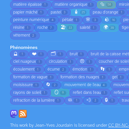
🔩
matière épaisse
matière organique
miroi
1
1
58
🧴
papier mâché
pastel
peau d'orange
1
3
25
1
🌸
🪨
peinture numérique
pétale
pie
4
1
3
16
🏖️
🌍
résine
roche
saleté
tige
1
7
33
1
30
vêtement
2
Phénomènes
🔮
❤️
🗂️
bruit
bruit de la caisse mét
1
1
1
1
😠
ciel nuageux
circulation
coucher de solei
1
1
1
👣
écoulement
écume
émotion
empre
1
2
1
1
formation de vague
formation des nuages
gel
1
1
1
🔄
moisissure
mouvement de l'eau
mouveme
1
2
4
🪞
rayons de soleil
reflet dans l'eau
reflet su
1
9
1
🧼
💨
🔒
réfraction de la lumière
tra
1
1
2
1
This work by
Jean-Yves Jourdain
is licensed under
CC BY-NC