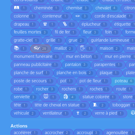
1
1
3
🛤️
cheminée
chemise
chevalet
citron
1
1
3
4
🪢
colonne
conteneur
corde d'escalade
1
1
3
1
🧣
🪜
drapeau
éplucheur
étiquette
1
1
1
1
1
feuilles mortes
fil de fer
fleur
foin
form
3
1
3
1
gratte-ciel
grille
grue
guirlande lumineuse
1
1
2
1
📚
👓
🖐️
maillot
maison
mai
1
20
2
1
2
monument funéraire
mur en béton
mur en pierre
1
1
1
panneau publicitaire
pantalon
parapentes
par
1
3
1
planche de surf
planche en bois
plaque
plat
1
2
1
poste de secours
pot
pot de fleur
poteau
1
1
1
6
robe
rocher
rochers
roches
route
1
3
1
1
1
🐭
🗿
serviette
statue colorée
store
3
1
4
1
🧵
tête
tête de cheval en statue
toboggan
1
1
2
1
🍷

véhicule
ventilateur
verre à pied
2
1
2
1
Actions
accélérer
accrocher
accroupi
agenouillée
1
2
3
1