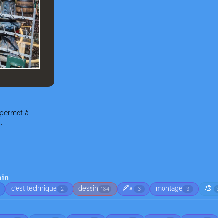
 permet à
…
ain
✍️
🎨
c'est technique
dessin
montage
2
184
3
3