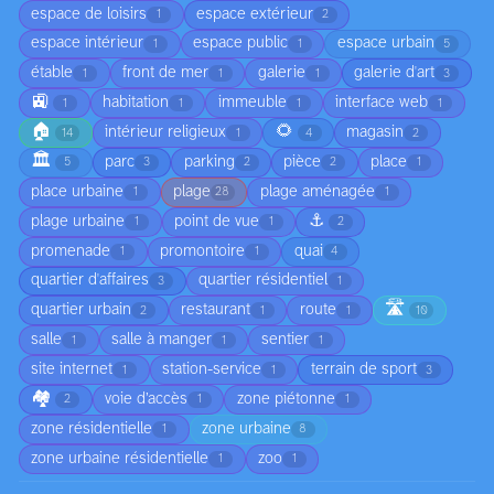
espace de loisirs
espace extérieur
1
2
espace intérieur
espace public
espace urbain
1
1
5
étable
front de mer
galerie
galerie d'art
1
1
1
3
🚉
habitation
immeuble
interface web
1
1
1
1
🏠
🌻
intérieur religieux
magasin
14
1
4
2
🏛️
parc
parking
pièce
place
5
3
2
2
1
place urbaine
plage
plage aménagée
1
28
1
⚓
plage urbaine
point de vue
1
1
2
promenade
promontoire
quai
1
1
4
quartier d'affaires
quartier résidentiel
3
1
🛣️
quartier urbain
restaurant
route
2
1
1
10
salle
salle à manger
sentier
1
1
1
site internet
station-service
terrain de sport
1
1
3
🏘️
voie d’accès
zone piétonne
2
1
1
zone résidentielle
zone urbaine
1
8
zone urbaine résidentielle
zoo
1
1