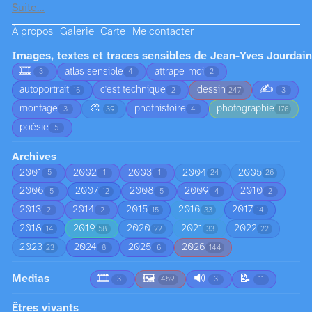
Suite…
À propos
Galerie
Carte
Me contacter
Images, textes et traces sensibles de Jean-Yves Jourdain
🎞️
atlas sensible
attrape-moi
3
4
2
✍️
autoportrait
c'est technique
dessin
16
2
247
3
🎨
montage
phothistoire
photographie
3
39
4
176
poésie
5
Archives
2001
2002
2003
2004
2005
5
1
1
24
26
2006
2007
2008
2009
2010
5
12
5
4
2
2013
2014
2015
2016
2017
2
2
15
33
14
2018
2019
2020
2021
2022
14
58
22
33
22
2023
2024
2025
2026
23
8
6
144
Medias
🎞️
🖼️
🔊
📝
3
459
3
11
Êtres vivants