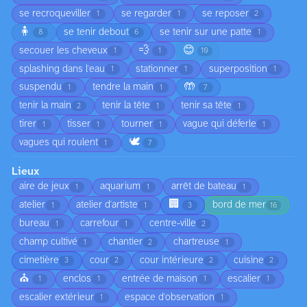
se recroqueviller
se regarder
se reposer
1
1
2
🧍
se tenir debout
se tenir sur une patte
8
6
1
💨
😊
secouer les cheveux
1
1
10
splashing dans l'eau
stationner
superposition
1
1
1
🤲
suspendu
tendre la main
1
1
7
tenir la main
tenir la tête
tenir sa tête
2
1
1
tirer
tisser
tourner
vague qui déferle
1
1
1
1
🕊️
vagues qui roulent
1
7
Lieux
aire de jeux
aquarium
arrêt de bateau
1
1
1
🏢
atelier
atelier d'artiste
bord de mer
1
1
3
16
bureau
carrefour
centre-ville
1
1
2
champ cultivé
chantier
chartreuse
1
2
1
cimetière
cour
cour intérieure
cuisine
3
2
2
2
⛪
enclos
entrée de maison
escalier
1
1
1
1
escalier extérieur
espace d'observation
1
1