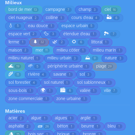
Milieux
bord de mer
campagne
champ
ciel
13
7
3
16
🏜️
ciel nuageux
colline
cours d'eau
2
1
4
6
💧
eau douce
espace urbain
5
1
5
🦆
🏞️
espace vert
étendue d'eau
2
3
1
7
🌲
🌿
🌻
ferme
littoral
1
32
2
6
1
maison
mer
milieu côtier
milieu marin
2
11
1
1
⛰️
milieu naturel
milieu urbain
nature
1
3
9
3
🌊
🌱
périphérie urbaine
plage
19
5
1
29
🌾
rivière
savane
sol
11
4
1
3
sol forestier
sol naturel
sol sablonneux
4
1
1
🌍
🏙️
sous-bois
vallée
ville
1
1
6
1
7
zone commerciale
zone urbaine
1
1
Matières
acier
algue
algues
argile
2
1
1
1
🧱
asphalte
bêton
beurre
bleu
2
26
1
1
1
🪵
bois sec
brique
bronze
75
1
7
1