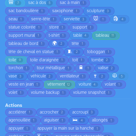
🎒
sac à dos
sac à main
7
5
1
sac bandoulière
saxophone
sculpture
1
1
3
🐭
🗿
seau
serre-tête
serviette
1
1
3
1
4
statue colorée
store
support
1
1
1
support mural
t-shirt
table
tableau
1
1
4
11
🌍
tableau de bord
tête
1
2
1
🧵
tête de cheval en statue
toboggan
1
2
1
toile
toile d'araignée
toit
tombe
9
1
1
2
🚆
torchon
tour métallique
valise
1
1
1
2
🍷
🧥
vase
véhicule
ventilateur
3
2
1
2
5
veste en jean
vêtement
voiture
volant
1
12
4
1
volet
volume backup
volume snapshot
1
1
1
Actions
accélérer
accrocher
accroupi
1
2
3
🛌
agenouillée
aiguiser
allongés
1
1
4
1
appuyer
appuyer la main sur la hanche
1
1