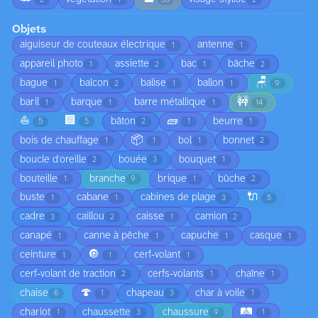
Objets
aiguiseur de couteaux électrique
antenne
1
1
appareil photo
assiette
bac
bâche
1
2
1
2
🪑
bague
balcon
balise
ballon
1
2
1
1
9
🚧
baril
barque
barre métallique
1
1
1
14
⛵
🏢
🧱
bâton
beurre
5
5
2
1
1
📦
bois de chauffage
bol
bonnet
1
1
1
2
boucle d'oreille
bouée
bouquet
2
3
1
bouteille
branche
brique
bûche
1
9
1
2
🔌
buste
cabane
cabines de plage
1
1
3
5
cadre
caillou
caisse
camion
3
2
1
2
canapé
canne à pêche
capuche
casque
1
1
1
1
🔘
ceinture
cerf-volant
1
1
1
cerf-volant de traction
cerfs-volants
chaîne
2
1
1
🍄
chaise
chapeau
char à voile
6
1
3
1
🛤️
chariot
chaussette
chaussure
1
3
9
1