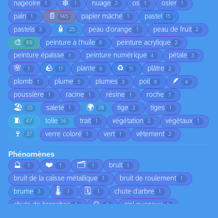
❄️
nageoire
nuage
os
osier
1
1
2
1
1
📄
pain
papier mâché
pastel
1
145
1
15
🧴
pastels
peau d'orange
peau de fruit
3
25
1
2
🎨
peinture à l'huile
peinture acrylique
80
8
2
peinture épaisse
peinture numérique
pétale
1
4
3
🌸
🪨
♻️
plante
plâtre
1
17
6
11
2
🪶
plomb
plume
plumes
poil
1
5
3
8
4
poussière
racine
résine
roche
1
1
1
7
🏖️
🌍
saleté
tige
tiges
33
1
30
2
1
🧵
toile
trait
végétation
végétaux
47
36
1
2
1
🍷
verre coloré
vert
vêtement
37
1
1
2
Phénomènes
🔮
❤️
🗂️
bruit
1
1
1
1
bruit de la caisse métallique
bruit de roulement
1
1
🌡️
🗓️
brume
chute d'arbre
3
1
1
1
🌅
chute de branches
ciel nuageux
1
1
1
😠
circulation
coucher de soleil