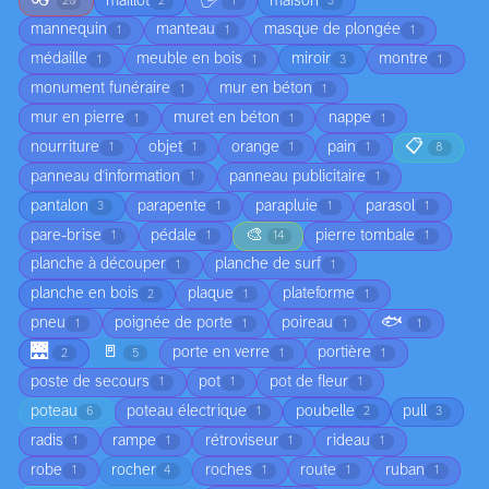
👓
🖐️
maillot
maison
20
2
1
3
mannequin
manteau
masque de plongée
1
1
1
médaille
meuble en bois
miroir
montre
1
1
3
1
monument funéraire
mur en béton
1
1
mur en pierre
muret en béton
nappe
1
1
1
📋
nourriture
objet
orange
pain
1
1
1
1
8
panneau d'information
panneau publicitaire
1
1
pantalon
parapente
parapluie
parasol
3
1
1
1
🎨
pare-brise
pédale
pierre tombale
1
1
14
1
planche à découper
planche de surf
1
1
planche en bois
plaque
plateforme
2
1
1
🐟
pneu
poignée de porte
poireau
1
1
1
1
🌉
🚪
porte en verre
portière
2
5
1
1
poste de secours
pot
pot de fleur
1
1
1
poteau
poteau électrique
poubelle
pull
6
1
2
3
radis
rampe
rétroviseur
rideau
1
1
1
1
robe
rocher
roches
route
ruban
1
4
1
1
1