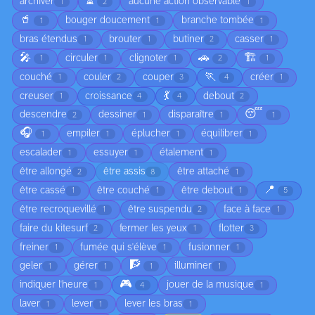
⏳
archiver
aucune action observable
1
2
1
🥤
bouger doucement
branche tombée
1
1
1
bras étendus
brouter
butiner
casser
1
1
2
1
🎤
🚗
🏗️
circuler
clignoter
1
1
1
2
1
🏃
couché
couler
couper
créer
1
2
3
4
1
💃
creuser
croissance
debout
1
4
4
2
😴
descendre
dessiner
disparaître
2
1
1
1
🎧
empiler
éplucher
équilibrer
1
1
1
1
escalader
essuyer
étalement
1
1
1
être allongé
être assis
être attaché
2
8
1
📍
être cassé
être couché
être debout
1
1
1
5
être recroquevillé
être suspendu
face à face
1
2
1
faire du kitesurf
fermer les yeux
flotter
2
1
3
freiner
fumée qui s'élève
fusionner
1
1
1
🧗
geler
gérer
illuminer
1
1
1
1
🎮
indiquer l'heure
jouer de la musique
1
4
1
laver
lever
lever les bras
1
1
1