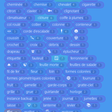
cheminée
chemise
chevalet
cigarette
1
3
4
1
🔑
citron
clavier
clignotant
1
1
1
1
climatisateur
clôture
coiffe à plumes
1
6
1
col roulé
collier
colonne
conteneur
1
2
1
1
🪢
🕴️
🎃
corde d'escalade
3
1
4
1
🔪
💀
coussin
couverture
2
4
1
1
crochet
croix
débris
dessin
1
1
1
1
🧣
🪜
drapeau
éplucheur
1
1
1
1
🪟
étiquette
fauteuil
ferronnerie
1
1
7
1
🔥
🍃
feuille morte
feuilles de salade
1
3
4
1
fil de fer
fleur
foin
formes colorées
1
3
1
2
🔵
formes géométriques colorées
fourrure
1
1
1
fruit
gamelle
garde-corps
gratte-ciel
1
1
1
1
grille
grue
guirlande
horloge
1
2
1
2
instance backup
jetée
journal
jumelles
1
1
1
1
💡
📚
laisse
lanterne
levier
1
5
1
1
1