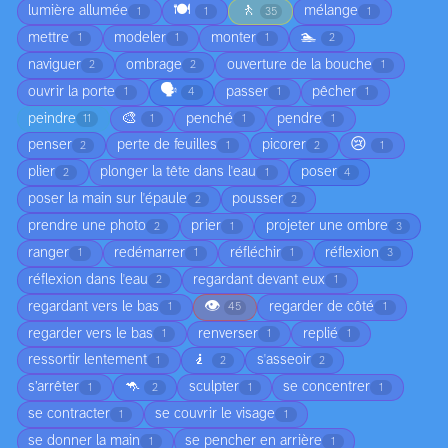
🍽️
🚶
lumière allumée
mélange
1
1
35
1
🏊
mettre
modeler
monter
1
1
1
2
naviguer
ombrage
ouverture de la bouche
2
2
1
🗣️
ouvrir la porte
passer
pêcher
1
4
1
1
🎨
peindre
penché
pendre
11
1
1
1
😢
penser
perte de feuilles
picorer
2
1
2
1
plier
plonger la tête dans l'eau
poser
2
1
4
poser la main sur l'épaule
pousser
2
2
prendre une photo
prier
projeter une ombre
2
1
3
ranger
redémarrer
réfléchir
réflexion
1
1
1
3
réflexion dans l'eau
regardant devant eux
2
1
👁️
regardant vers le bas
regarder de côté
1
45
1
regarder vers le bas
renverser
replié
1
1
1
🧎
ressortir lentement
s'asseoir
1
2
2
🦘
s’arrêter
sculpter
se concentrer
1
2
1
1
se contracter
se couvrir le visage
1
1
se donner la main
se pencher en arrière
1
1