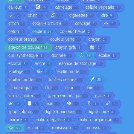
🛞
cailloux
carrelage
cellule végétale
1
4
1
1
🏺
💇
chair
cigarettes
cire
5
1
5
1
9
🪢
citron
coquille d'huître
cordage
1
1
1
1
coton
couleur
couleur bleue
1
20
2
couleur orange
couleur verte
crayon
1
1
2
👜
crayon de couleur
crayon gris
81
1
2
💧
cuir synthétique
donnée
écaille
1
1
34
1
écorce
encre
espace de stockage
8
16
1
🍃
feuillage
feuille morte
1
14
1
🖊️
feuilles mortes
feuilles sèches
1
1
25
fil métallique
filet
fleur
foin
1
1
1
1
forme colorée
gazon synthétique
glace
1
1
1
🌿
🛢️
🧶
🥬
📏
jean
15
6
1
1
1
4
ligne colorée
ligne lumineuse
ligne noire
1
1
4
marbre
matière épaisse
matière organique
2
1
1
🔩
miroir
moisissure
mousse
58
2
1
2