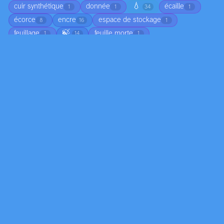
💧
cuir synthétique
donnée
écaille
1
1
34
1
écorce
encre
espace de stockage
8
16
1
🍃
feuillage
feuille morte
1
14
1
🖊️
feuilles mortes
feuilles sèches
1
1
25
fil métallique
filet
fleur
foin
1
1
1
1
forme colorée
gazon synthétique
glace
1
1
1
🌿
🛢️
🧶
🥬
📏
jean
15
6
1
1
1
4
ligne colorée
ligne lumineuse
ligne noire
1
1
4
marbre
matière épaisse
matière organique
2
1
1
🔩
miroir
moisissure
mousse
58
2
1
2
❄️
nageoire
nuage
os
osier
1
1
2
1
1
📄
pain
papier mâché
pastel
1
145
1
15
🧴
pastels
peau d'orange
peau de fruit
3
25
1
2
🎨
peinture à l'huile
peinture acrylique
80
8
2
peinture épaisse
peinture numérique
pétale
1
4
3
🌸
🪨
♻️
plante
plâtre
1
17
6
11
2
🪶
plomb
plume
plumes
poil
1
5
3
8
4