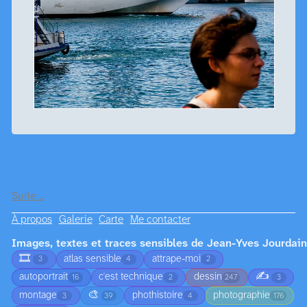
Suite…
À propos
Galerie
Carte
Me contacter
Images, textes et traces sensibles de Jean-Yves Jourdain
🎞️
atlas sensible
attrape-moi
3
4
2
✍️
autoportrait
c'est technique
dessin
16
2
247
3
🎨
montage
phothistoire
photographie
3
39
4
176