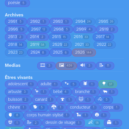
poésie
5
Archives
2001
2002
2003
2004
2005
5
1
1
24
26
2006
2007
2008
2009
2010
5
12
5
4
2
2013
2014
2015
2016
2017
2
2
15
33
14
2018
2019
2020
2021
2022
14
58
22
33
22
2023
2024
2025
2026
23
8
6
144
Medias
🎞️
🖼️
🔊
📝
3
459
3
11
Êtres vivants
🐾
🕷️
🌳
adolescent
adulte
1
1
5
1
37
🦩
🐃
arbuste
bébé
branche
3
1
4
1
1
🍄
🐱
🐴
buisson
canard
2
1
1
1
5
🐕
🐉
chèvre
conducteur
corps
1
5
1
1
1
🫀
🐍
🎃
corps humain stylisé
8
1
1
1
💀
🦢
👶
👻
dessin de visage
1
2
1
18
1