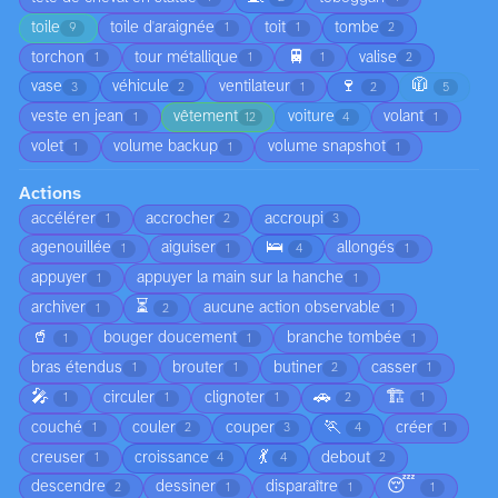
toile
toile d'araignée
toit
tombe
9
1
1
2
🚆
torchon
tour métallique
valise
1
1
1
2
🍷
🧥
vase
véhicule
ventilateur
3
2
1
2
5
veste en jean
vêtement
voiture
volant
1
12
4
1
volet
volume backup
volume snapshot
1
1
1
Actions
accélérer
accrocher
accroupi
1
2
3
🛌
agenouillée
aiguiser
allongés
1
1
4
1
appuyer
appuyer la main sur la hanche
1
1
⏳
archiver
aucune action observable
1
2
1
🥤
bouger doucement
branche tombée
1
1
1
bras étendus
brouter
butiner
casser
1
1
2
1
🎤
🚗
🏗️
circuler
clignoter
1
1
1
2
1
🏃
couché
couler
couper
créer
1
2
3
4
1
💃
creuser
croissance
debout
1
4
4
2
😴
descendre
dessiner
disparaître
2
1
1
1