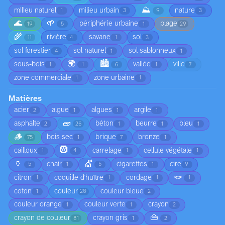
⛰️
milieu naturel
milieu urbain
nature
1
3
9
3
🌊
🌱
périphérie urbaine
plage
19
5
1
29
🌾
rivière
savane
sol
11
4
1
3
sol forestier
sol naturel
sol sablonneux
4
1
1
🌍
🏙️
sous-bois
vallée
ville
1
1
6
1
7
zone commerciale
zone urbaine
1
1
Matières
acier
algue
algues
argile
2
1
1
1
🧱
asphalte
bêton
beurre
bleu
2
26
1
1
1
🪵
bois sec
brique
bronze
75
1
7
1
🛞
cailloux
carrelage
cellule végétale
1
4
1
1
🏺
💇
chair
cigarettes
cire
5
1
5
1
9
🪢
citron
coquille d'huître
cordage
1
1
1
1
coton
couleur
couleur bleue
1
20
2
couleur orange
couleur verte
crayon
1
1
2
👜
crayon de couleur
crayon gris
81
1
2