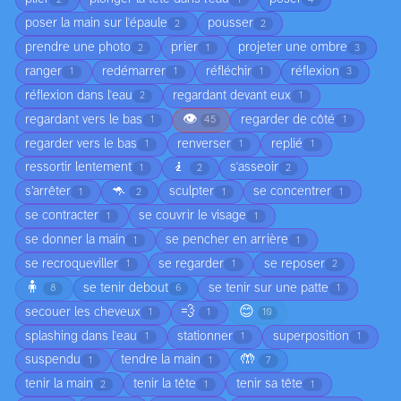
poser la main sur l'épaule
pousser
2
2
prendre une photo
prier
projeter une ombre
2
1
3
ranger
redémarrer
réfléchir
réflexion
1
1
1
3
réflexion dans l'eau
regardant devant eux
2
1
👁️
regardant vers le bas
regarder de côté
1
45
1
regarder vers le bas
renverser
replié
1
1
1
🧎
ressortir lentement
s'asseoir
1
2
2
🦘
s’arrêter
sculpter
se concentrer
1
2
1
1
se contracter
se couvrir le visage
1
1
se donner la main
se pencher en arrière
1
1
se recroqueviller
se regarder
se reposer
1
1
2
🧍
se tenir debout
se tenir sur une patte
8
6
1
💨
😊
secouer les cheveux
1
1
10
splashing dans l'eau
stationner
superposition
1
1
1
🤲
suspendu
tendre la main
1
1
7
tenir la main
tenir la tête
tenir sa tête
2
1
1