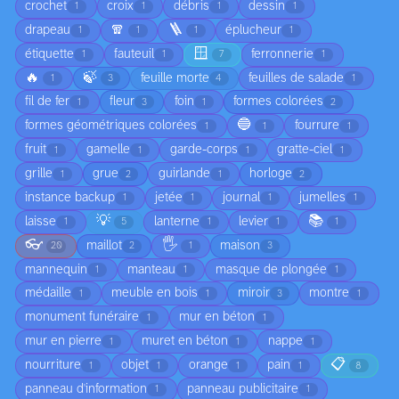
crochet
croix
débris
dessin
1
1
1
1
🧣
🪜
drapeau
éplucheur
1
1
1
1
🪟
étiquette
fauteuil
ferronnerie
1
1
7
1
🔥
🍃
feuille morte
feuilles de salade
1
3
4
1
fil de fer
fleur
foin
formes colorées
1
3
1
2
🔵
formes géométriques colorées
fourrure
1
1
1
fruit
gamelle
garde-corps
gratte-ciel
1
1
1
1
grille
grue
guirlande
horloge
1
2
1
2
instance backup
jetée
journal
jumelles
1
1
1
1
💡
📚
laisse
lanterne
levier
1
5
1
1
1
👓
🖐️
maillot
maison
20
2
1
3
mannequin
manteau
masque de plongée
1
1
1
médaille
meuble en bois
miroir
montre
1
1
3
1
monument funéraire
mur en béton
1
1
mur en pierre
muret en béton
nappe
1
1
1
📋
nourriture
objet
orange
pain
1
1
1
1
8
panneau d'information
panneau publicitaire
1
1