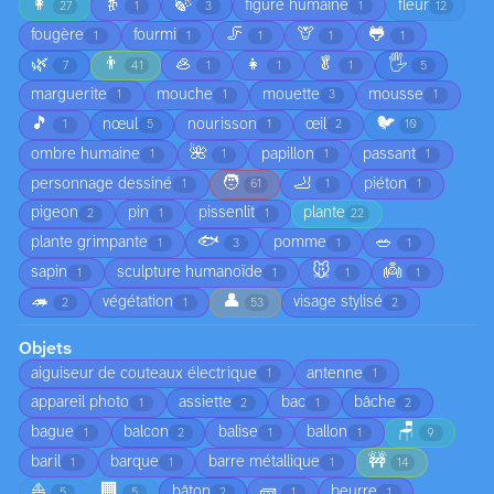
👩
👵
🍃
figure humaine
fleur
27
1
3
1
12
🦵
🦒
🐸
fougère
fourmi
1
1
1
1
1
🌿
👨
🦪
👧
🥬
🖐️
7
41
1
1
1
5
marguerite
mouche
mouette
mousse
1
1
3
1
🎵
🐦
nœul
nourisson
œil
1
5
1
2
10
🌺
ombre humaine
papillon
passant
1
1
1
1
🧑
🦶
personnage dessiné
piéton
1
61
1
1
pigeon
pin
pissenlit
plante
2
1
1
22
🐟
🥗
plante grimpante
pomme
1
3
1
1
🐭
👼
sapin
sculpture humanoïde
1
1
1
1
🦔
👤
végétation
visage stylisé
2
1
53
2
Objets
aiguiseur de couteaux électrique
antenne
1
1
appareil photo
assiette
bac
bâche
1
2
1
2
🪑
bague
balcon
balise
ballon
1
2
1
1
9
🚧
baril
barque
barre métallique
1
1
1
14
⛵
🏢
🧱
bâton
beurre
5
5
2
1
1