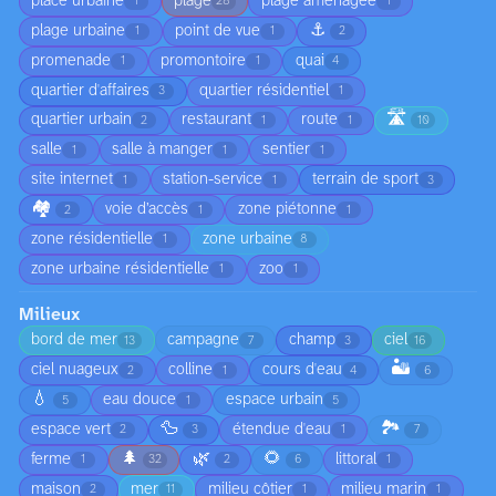
place urbaine
plage
plage aménagée
1
28
1
⚓
plage urbaine
point de vue
1
1
2
promenade
promontoire
quai
1
1
4
quartier d'affaires
quartier résidentiel
3
1
🛣️
quartier urbain
restaurant
route
2
1
1
10
salle
salle à manger
sentier
1
1
1
site internet
station-service
terrain de sport
1
1
3
🏘️
voie d’accès
zone piétonne
2
1
1
zone résidentielle
zone urbaine
1
8
zone urbaine résidentielle
zoo
1
1
Milieux
bord de mer
campagne
champ
ciel
13
7
3
16
🏜️
ciel nuageux
colline
cours d'eau
2
1
4
6
💧
eau douce
espace urbain
5
1
5
🦆
🏞️
espace vert
étendue d'eau
2
3
1
7
🌲
🌿
🌻
ferme
littoral
1
32
2
6
1
maison
mer
milieu côtier
milieu marin
2
11
1
1