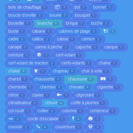
📦
bois de chauffage
bol
bonnet
1
1
1
2
boucle d'oreille
bouée
bouquet
2
3
1
bouteille
branche
brique
bûche
1
9
1
2
🔌
buste
cabane
cabines de plage
1
1
3
5
cadre
caillou
caisse
camion
3
2
1
2
canapé
canne à pêche
capuche
casque
1
1
1
1
🔘
ceinture
cerf-volant
1
1
1
cerf-volant de traction
cerfs-volants
chaîne
2
1
1
🍄
chaise
chapeau
char à voile
6
1
3
1
🛤️
chariot
chaussette
chaussure
1
3
9
1
cheminée
chemise
chevalet
cigarette
1
3
4
1
🔑
citron
clavier
clignotant
1
1
1
1
climatisateur
clôture
coiffe à plumes
1
6
1
col roulé
collier
colonne
conteneur
1
2
1
1
🪢
🕴️
🎃
corde d'escalade
3
1
4
1
🔪
💀
coussin
couverture
2
4
1
1