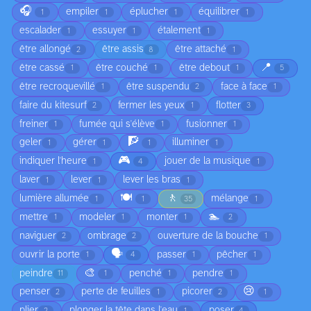
🎧
empiler
éplucher
équilibrer
1
1
1
1
escalader
essuyer
étalement
1
1
1
être allongé
être assis
être attaché
2
8
1
📍
être cassé
être couché
être debout
1
1
1
5
être recroquevillé
être suspendu
face à face
1
2
1
faire du kitesurf
fermer les yeux
flotter
2
1
3
freiner
fumée qui s'élève
fusionner
1
1
1
🧗
geler
gérer
illuminer
1
1
1
1
🎮
indiquer l'heure
jouer de la musique
1
4
1
laver
lever
lever les bras
1
1
1
🍽️
🚶
lumière allumée
mélange
1
1
35
1
🏊
mettre
modeler
monter
1
1
1
2
naviguer
ombrage
ouverture de la bouche
2
2
1
🗣️
ouvrir la porte
passer
pêcher
1
4
1
1
🎨
peindre
penché
pendre
11
1
1
1
😢
penser
perte de feuilles
picorer
2
1
2
1
plier
plonger la tête dans l'eau
poser
2
1
4