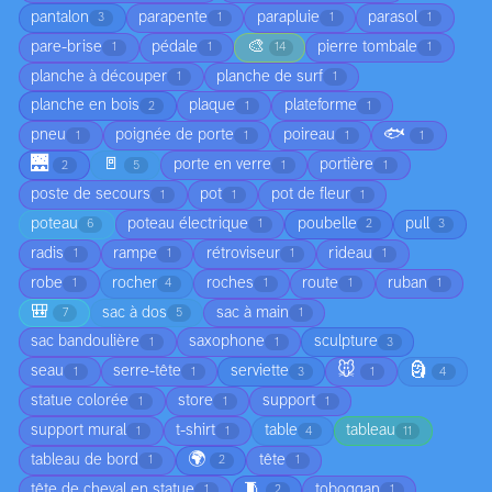
pantalon
parapente
parapluie
parasol
3
1
1
1
🎨
pare-brise
pédale
pierre tombale
1
1
14
1
planche à découper
planche de surf
1
1
planche en bois
plaque
plateforme
2
1
1
🐟
pneu
poignée de porte
poireau
1
1
1
1
🌉
🚪
porte en verre
portière
2
5
1
1
poste de secours
pot
pot de fleur
1
1
1
poteau
poteau électrique
poubelle
pull
6
1
2
3
radis
rampe
rétroviseur
rideau
1
1
1
1
robe
rocher
roches
route
ruban
1
4
1
1
1
🎒
sac à dos
sac à main
7
5
1
sac bandoulière
saxophone
sculpture
1
1
3
🐭
🗿
seau
serre-tête
serviette
1
1
3
1
4
statue colorée
store
support
1
1
1
support mural
t-shirt
table
tableau
1
1
4
11
🌍
tableau de bord
tête
1
2
1
🧵
tête de cheval en statue
toboggan
1
2
1