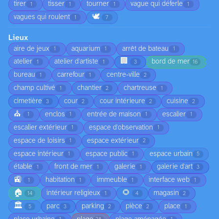
tirer
tisser
tourner
vague qui déferle
1
1
1
1
🕊️
vagues qui roulent
1
7
Lieux
aire de jeux
aquarium
arrêt de bateau
1
1
1
🏢
atelier
atelier d'artiste
bord de mer
1
1
3
16
bureau
carrefour
centre-ville
1
1
2
champ cultivé
chantier
chartreuse
1
2
1
cimetière
cour
cour intérieure
cuisine
3
2
2
2
⛪
enclos
entrée de maison
escalier
1
1
1
1
escalier extérieur
espace d'observation
1
1
espace de loisirs
espace extérieur
1
2
espace intérieur
espace public
espace urbain
1
1
5
étable
front de mer
galerie
galerie d'art
1
1
1
3
🚉
habitation
immeuble
interface web
1
1
1
1
🏠
🌻
intérieur religieux
magasin
14
1
4
2
🏛️
parc
parking
pièce
place
5
3
2
2
1