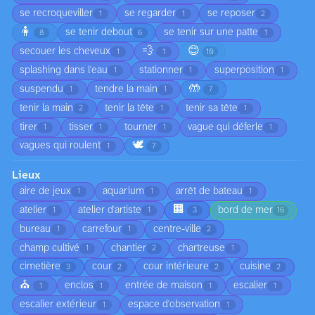
se recroqueviller
se regarder
se reposer
1
1
2
🧍
se tenir debout
se tenir sur une patte
8
6
1
💨
😊
secouer les cheveux
1
1
10
splashing dans l'eau
stationner
superposition
1
1
1
🤲
suspendu
tendre la main
1
1
7
tenir la main
tenir la tête
tenir sa tête
2
1
1
tirer
tisser
tourner
vague qui déferle
1
1
1
1
🕊️
vagues qui roulent
1
7
Lieux
aire de jeux
aquarium
arrêt de bateau
1
1
1
🏢
atelier
atelier d'artiste
bord de mer
1
1
3
16
bureau
carrefour
centre-ville
1
1
2
champ cultivé
chantier
chartreuse
1
2
1
cimetière
cour
cour intérieure
cuisine
3
2
2
2
⛪
enclos
entrée de maison
escalier
1
1
1
1
escalier extérieur
espace d'observation
1
1