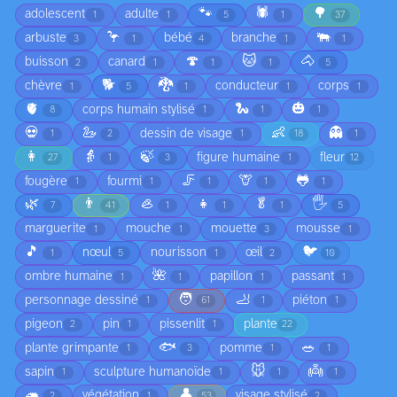
🐾
🕷️
🌳
adolescent
adulte
1
1
5
1
37
🦩
🐃
arbuste
bébé
branche
3
1
4
1
1
🍄
🐱
🐴
buisson
canard
2
1
1
1
5
🐕
🐉
chèvre
conducteur
corps
1
5
1
1
1
🫀
🐍
🎃
corps humain stylisé
8
1
1
1
💀
🦢
👶
👻
dessin de visage
1
2
1
18
1
👩
👵
🍃
figure humaine
fleur
27
1
3
1
12
🦵
🦒
🐸
fougère
fourmi
1
1
1
1
1
🌿
👨
🦪
👧
🥬
🖐️
7
41
1
1
1
5
marguerite
mouche
mouette
mousse
1
1
3
1
🎵
🐦
nœul
nourisson
œil
1
5
1
2
10
🌺
ombre humaine
papillon
passant
1
1
1
1
🧑
🦶
personnage dessiné
piéton
1
61
1
1
pigeon
pin
pissenlit
plante
2
1
1
22
🐟
🥗
plante grimpante
pomme
1
3
1
1
🐭
👼
sapin
sculpture humanoïde
1
1
1
1
🦔
👤
végétation
visage stylisé
2
1
53
2