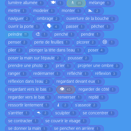
🍽️
🚶
lumière allumée
mélange
1
1
35
1
🏊
mettre
modeler
monter
1
1
1
2
naviguer
ombrage
ouverture de la bouche
2
2
1
🗣️
ouvrir la porte
passer
pêcher
1
4
1
1
🎨
peindre
penché
pendre
11
1
1
1
😢
penser
perte de feuilles
picorer
2
1
2
1
plier
plonger la tête dans l'eau
poser
2
1
4
poser la main sur l'épaule
pousser
2
2
prendre une photo
prier
projeter une ombre
2
1
3
ranger
redémarrer
réfléchir
réflexion
1
1
1
3
réflexion dans l'eau
regardant devant eux
2
1
👁️
regardant vers le bas
regarder de côté
1
45
1
regarder vers le bas
renverser
replié
1
1
1
🧎
ressortir lentement
s'asseoir
1
2
2
🦘
s’arrêter
sculpter
se concentrer
1
2
1
1
se contracter
se couvrir le visage
1
1
se donner la main
se pencher en arrière
1
1