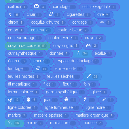
🛞
cailloux
carrelage
cellule végétale
1
4
1
1
🏺
💇
chair
cigarettes
cire
5
1
5
1
9
🪢
citron
coquille d'huître
cordage
1
1
1
1
coton
couleur
couleur bleue
1
20
2
couleur orange
couleur verte
crayon
1
1
2
👜
crayon de couleur
crayon gris
81
1
2
💧
cuir synthétique
donnée
écaille
1
1
34
1
écorce
encre
espace de stockage
8
16
1
🍃
feuillage
feuille morte
1
14
1
🖊️
feuilles mortes
feuilles sèches
1
1
25
fil métallique
filet
fleur
foin
1
1
1
1
forme colorée
gazon synthétique
glace
1
1
1
🌿
🛢️
🧶
🥬
📏
jean
15
6
1
1
1
4
ligne colorée
ligne lumineuse
ligne noire
1
1
4
marbre
matière épaisse
matière organique
2
1
1
🔩
miroir
moisissure
mousse
58
2
1
2