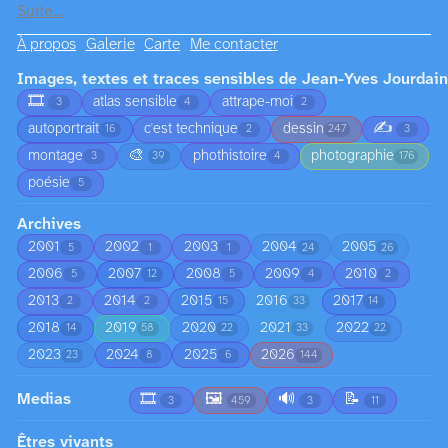
Suite…
À propos
Galerie
Carte
Me contacter
Images, textes et traces sensibles de Jean-Yves Jourdain
🎞️
atlas sensible
attrape-moi
3
4
2
✍️
autoportrait
c'est technique
dessin
16
2
247
3
🎨
montage
phothistoire
photographie
3
39
4
176
poésie
5
Archives
2001
2002
2003
2004
2005
5
1
1
24
26
2006
2007
2008
2009
2010
5
12
5
4
2
2013
2014
2015
2016
2017
2
2
15
33
14
2018
2019
2020
2021
2022
14
58
22
33
22
2023
2024
2025
2026
23
8
6
144
Medias
🎞️
🖼️
🔊
📝
3
459
3
11
Êtres vivants