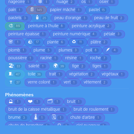
❄️
nageoire
nuage
os
osier
1
1
2
1
1
📄
pain
papier mâché
pastel
1
145
1
15
🧴
pastels
peau d'orange
peau de fruit
3
25
1
2
🎨
peinture à l'huile
peinture acrylique
80
8
2
peinture épaisse
peinture numérique
pétale
1
4
3
🌸
🪨
♻️
plante
plâtre
1
17
6
11
2
🪶
plomb
plume
plumes
poil
1
5
3
8
4
poussière
racine
résine
roche
1
1
1
7
🏖️
🌍
saleté
tige
tiges
33
1
30
2
1
🧵
toile
trait
végétation
végétaux
47
36
1
2
1
🍷
verre coloré
vert
vêtement
37
1
1
2
Phénomènes
🔮
❤️
🗂️
bruit
1
1
1
1
bruit de la caisse métallique
bruit de roulement
1
1
🌡️
🗓️
brume
chute d'arbre
3
1
1
1
🌅
chute de branches
ciel nuageux
1
1
1
😠
circulation
coucher de soleil
1
1
1