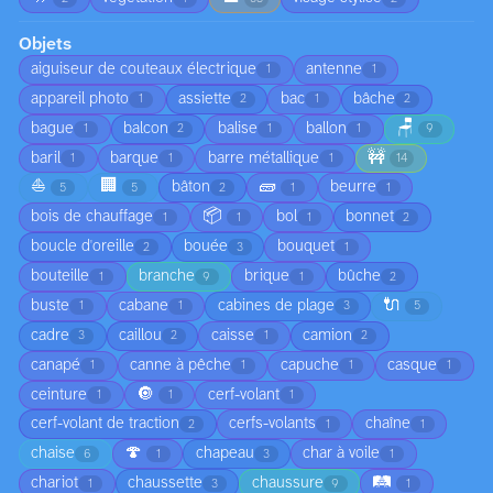
Objets
aiguiseur de couteaux électrique
antenne
1
1
appareil photo
assiette
bac
bâche
1
2
1
2
🪑
bague
balcon
balise
ballon
1
2
1
1
9
🚧
baril
barque
barre métallique
1
1
1
14
⛵
🏢
🧱
bâton
beurre
5
5
2
1
1
📦
bois de chauffage
bol
bonnet
1
1
1
2
boucle d'oreille
bouée
bouquet
2
3
1
bouteille
branche
brique
bûche
1
9
1
2
🔌
buste
cabane
cabines de plage
1
1
3
5
cadre
caillou
caisse
camion
3
2
1
2
canapé
canne à pêche
capuche
casque
1
1
1
1
🔘
ceinture
cerf-volant
1
1
1
cerf-volant de traction
cerfs-volants
chaîne
2
1
1
🍄
chaise
chapeau
char à voile
6
1
3
1
🛤️
chariot
chaussette
chaussure
1
3
9
1