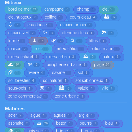
Milieux
bord de mer
campagne
champ
ciel
13
7
3
16
🏜️
ciel nuageux
colline
cours d'eau
2
1
4
6
💧
eau douce
espace urbain
5
1
5
🦆
🏞️
espace vert
étendue d'eau
2
3
1
7
🌲
🌿
🌻
ferme
littoral
1
32
2
6
1
maison
mer
milieu côtier
milieu marin
2
11
1
1
⛰️
milieu naturel
milieu urbain
nature
1
3
9
3
🌊
🌱
périphérie urbaine
plage
19
5
1
29
🌾
rivière
savane
sol
11
4
1
3
sol forestier
sol naturel
sol sablonneux
4
1
1
🌍
🏙️
sous-bois
vallée
ville
1
1
6
1
7
zone commerciale
zone urbaine
1
1
Matières
acier
algue
algues
argile
2
1
1
1
🧱
asphalte
bêton
beurre
bleu
2
26
1
1
1
🪵
bois sec
brique
bronze
75
1
7
1