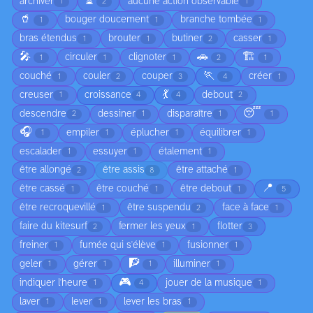
⏳
archiver
aucune action observable
1
2
1
🥤
bouger doucement
branche tombée
1
1
1
bras étendus
brouter
butiner
casser
1
1
2
1
🎤
🚗
🏗️
circuler
clignoter
1
1
1
2
1
🏃
couché
couler
couper
créer
1
2
3
4
1
💃
creuser
croissance
debout
1
4
4
2
😴
descendre
dessiner
disparaître
2
1
1
1
🎧
empiler
éplucher
équilibrer
1
1
1
1
escalader
essuyer
étalement
1
1
1
être allongé
être assis
être attaché
2
8
1
📍
être cassé
être couché
être debout
1
1
1
5
être recroquevillé
être suspendu
face à face
1
2
1
faire du kitesurf
fermer les yeux
flotter
2
1
3
freiner
fumée qui s'élève
fusionner
1
1
1
🧗
geler
gérer
illuminer
1
1
1
1
🎮
indiquer l'heure
jouer de la musique
1
4
1
laver
lever
lever les bras
1
1
1