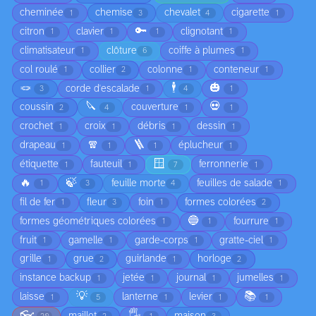
cheminée
chemise
chevalet
cigarette
1
3
4
1
🔑
citron
clavier
clignotant
1
1
1
1
climatisateur
clôture
coiffe à plumes
1
6
1
col roulé
collier
colonne
conteneur
1
2
1
1
🪢
🕴️
🎃
corde d'escalade
3
1
4
1
🔪
💀
coussin
couverture
2
4
1
1
crochet
croix
débris
dessin
1
1
1
1
🧣
🪜
drapeau
éplucheur
1
1
1
1
🪟
étiquette
fauteuil
ferronnerie
1
1
7
1
🔥
🍃
feuille morte
feuilles de salade
1
3
4
1
fil de fer
fleur
foin
formes colorées
1
3
1
2
🔵
formes géométriques colorées
fourrure
1
1
1
fruit
gamelle
garde-corps
gratte-ciel
1
1
1
1
grille
grue
guirlande
horloge
1
2
1
2
instance backup
jetée
journal
jumelles
1
1
1
1
💡
📚
laisse
lanterne
levier
1
5
1
1
1
👓
🖐️