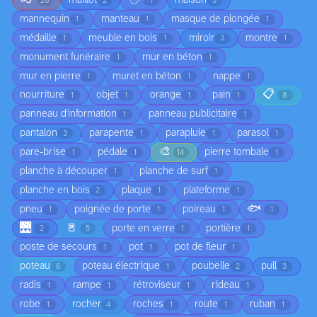
maillot
maison
20
2
1
3
mannequin
manteau
masque de plongée
1
1
1
médaille
meuble en bois
miroir
montre
1
1
3
1
monument funéraire
mur en béton
1
1
mur en pierre
muret en béton
nappe
1
1
1
📋
nourriture
objet
orange
pain
1
1
1
1
8
panneau d'information
panneau publicitaire
1
1
pantalon
parapente
parapluie
parasol
3
1
1
1
🎨
pare-brise
pédale
pierre tombale
1
1
14
1
planche à découper
planche de surf
1
1
planche en bois
plaque
plateforme
2
1
1
🐟
pneu
poignée de porte
poireau
1
1
1
1
🌉
🚪
porte en verre
portière
2
5
1
1
poste de secours
pot
pot de fleur
1
1
1
poteau
poteau électrique
poubelle
pull
6
1
2
3
radis
rampe
rétroviseur
rideau
1
1
1
1
robe
rocher
roches
route
ruban
1
4
1
1
1