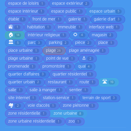
espace de loisirs
espace extérieur
1
2
espace intérieur
espace public
espace urbain
1
1
5
étable
front de mer
galerie
galerie d'art
1
1
1
3
🚉
habitation
immeuble
interface web
1
1
1
1
🏠
🌻
intérieur religieux
magasin
14
1
4
2
🏛️
parc
parking
pièce
place
5
3
2
2
1
place urbaine
plage
plage aménagée
1
28
1
⚓
plage urbaine
point de vue
1
1
2
promenade
promontoire
quai
1
1
4
quartier d'affaires
quartier résidentiel
3
1
🛣️
quartier urbain
restaurant
route
2
1
1
10
salle
salle à manger
sentier
1
1
1
site internet
station-service
terrain de sport
1
1
3
🏘️
voie d’accès
zone piétonne
2
1
1
zone résidentielle
zone urbaine
1
8
zone urbaine résidentielle
zoo
1
1