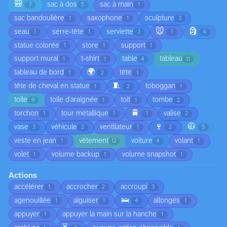
🎒
sac à dos
sac à main
7
5
1
sac bandoulière
saxophone
sculpture
1
1
3
🐭
🗿
seau
serre-tête
serviette
1
1
3
1
4
statue colorée
store
support
1
1
1
support mural
t-shirt
table
tableau
1
1
4
11
🌍
tableau de bord
tête
1
2
1
🧵
tête de cheval en statue
toboggan
1
2
1
toile
toile d'araignée
toit
tombe
9
1
1
2
🚆
torchon
tour métallique
valise
1
1
1
2
🍷
🧥
vase
véhicule
ventilateur
3
2
1
2
5
veste en jean
vêtement
voiture
volant
1
12
4
1
volet
volume backup
volume snapshot
1
1
1
Actions
accélérer
accrocher
accroupi
1
2
3
🛌
agenouillée
aiguiser
allongés
1
1
4
1
appuyer
appuyer la main sur la hanche
1
1