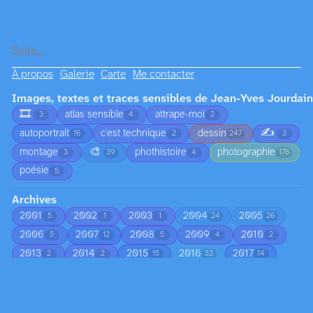
Suite…
À propos
Galerie
Carte
Me contacter
Images, textes et traces sensibles de Jean-Yves Jourdain
🎞️
atlas sensible
attrape-moi
3
4
2
✍️
autoportrait
c'est technique
dessin
16
2
247
3
🎨
montage
phothistoire
photographie
3
39
4
176
poésie
5
Archives
2001
2002
2003
2004
2005
5
1
1
24
26
2006
2007
2008
2009
2010
5
12
5
4
2
2013
2014
2015
2016
2017
2
2
15
33
14
2018
2019
2020
2021
2022
14
58
22
33
22
2023
2024
2025
2026
23
8
6
144