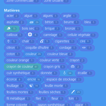
zone commerciale
zone urbaine
1
1
Matières
acier
algue
algues
argile
2
1
1
1
🧱
asphalte
bêton
beurre
bleu
2
26
1
1
1
🪵
bois sec
brique
bronze
75
1
7
1
🛞
cailloux
carrelage
cellule végétale
1
4
1
1
🏺
💇
chair
cigarettes
cire
5
1
5
1
9
🪢
citron
coquille d'huître
cordage
1
1
1
1
coton
couleur
couleur bleue
1
20
2
couleur orange
couleur verte
crayon
1
1
2
👜
crayon de couleur
crayon gris
81
1
2
💧
cuir synthétique
donnée
écaille
1
1
34
1
écorce
encre
espace de stockage
8
16
1
🍃
feuillage
feuille morte
1
14
1
🖊️
feuilles mortes
feuilles sèches
1
1
25
fil métallique
filet
fleur
foin
1
1
1
1
forme colorée
gazon synthétique
glace
1
1
1