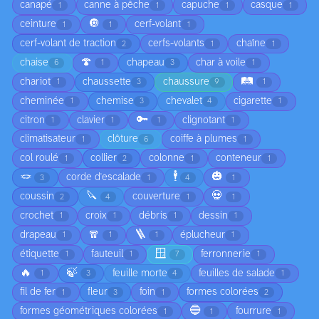
canapé
canne à pêche
capuche
casque
1
1
1
1
🔘
ceinture
cerf-volant
1
1
1
cerf-volant de traction
cerfs-volants
chaîne
2
1
1
🍄
chaise
chapeau
char à voile
6
1
3
1
🛤️
chariot
chaussette
chaussure
1
3
9
1
cheminée
chemise
chevalet
cigarette
1
3
4
1
🔑
citron
clavier
clignotant
1
1
1
1
climatisateur
clôture
coiffe à plumes
1
6
1
col roulé
collier
colonne
conteneur
1
2
1
1
🪢
🕴️
🎃
corde d'escalade
3
1
4
1
🔪
💀
coussin
couverture
2
4
1
1
crochet
croix
débris
dessin
1
1
1
1
🧣
🪜
drapeau
éplucheur
1
1
1
1
🪟
étiquette
fauteuil
ferronnerie
1
1
7
1
🔥
🍃
feuille morte
feuilles de salade
1
3
4
1
fil de fer
fleur
foin
formes colorées
1
3
1
2
🔵
formes géométriques colorées
fourrure
1
1
1