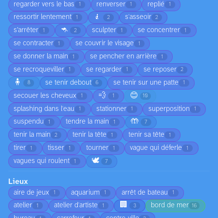
regarder vers le bas
renverser
replié
1
1
1
🧎
ressortir lentement
s'asseoir
1
2
2
🦘
s’arrêter
sculpter
se concentrer
1
2
1
1
se contracter
se couvrir le visage
1
1
se donner la main
se pencher en arrière
1
1
se recroqueviller
se regarder
se reposer
1
1
2
🧍
se tenir debout
se tenir sur une patte
8
6
1
💨
😊
secouer les cheveux
1
1
10
splashing dans l'eau
stationner
superposition
1
1
1
🤲
suspendu
tendre la main
1
1
7
tenir la main
tenir la tête
tenir sa tête
2
1
1
tirer
tisser
tourner
vague qui déferle
1
1
1
1
🕊️
vagues qui roulent
1
7
Lieux
aire de jeux
aquarium
arrêt de bateau
1
1
1
🏢
atelier
atelier d'artiste
bord de mer
1
1
3
16