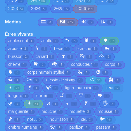
2018
2019
2020
2021
2022
14
58
22
33
22
2023
2024
2025
2026
23
8
6
144
Medias
🎞️
🖼️
🔊
📝
3
459
3
11
Êtres vivants
🐾
🕷️
🌳
adolescent
adulte
1
1
5
1
37
🦩
🐃
arbuste
bébé
branche
3
1
4
1
1
🍄
🐱
🐴
buisson
canard
2
1
1
1
5
🐕
🐉
chèvre
conducteur
corps
1
5
1
1
1
🫀
🐍
🎃
corps humain stylisé
8
1
1
1
💀
🦢
👶
👻
dessin de visage
1
2
1
18
1
👩
👵
🍃
figure humaine
fleur
27
1
3
1
12
🦵
🦒
🐸
fougère
fourmi
1
1
1
1
1
🌿
👨
🦪
👧
🥬
🖐️
7
41
1
1
1
5
marguerite
mouche
mouette
mousse
1
1
3
1
🎵
🐦
nœul
nourisson
œil
1
5
1
2
10
🌺
ombre humaine
papillon
passant
1
1
1
1