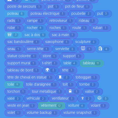
poste de secours
pot
pot de fleur
1
1
1
poteau
poteau électrique
poubelle
pull
6
1
2
3
radis
rampe
rétroviseur
rideau
1
1
1
1
robe
rocher
roches
route
ruban
1
4
1
1
1
🎒
sac à dos
sac à main
7
5
1
sac bandoulière
saxophone
sculpture
1
1
3
🐭
🗿
seau
serre-tête
serviette
1
1
3
1
4
statue colorée
store
support
1
1
1
support mural
t-shirt
table
tableau
1
1
4
11
🌍
tableau de bord
tête
1
2
1
🧵
tête de cheval en statue
toboggan
1
2
1
toile
toile d'araignée
toit
tombe
9
1
1
2
🚆
torchon
tour métallique
valise
1
1
1
2
🍷
🧥
vase
véhicule
ventilateur
3
2
1
2
5
veste en jean
vêtement
voiture
volant
1
12
4
1
volet
volume backup
volume snapshot
1
1
1