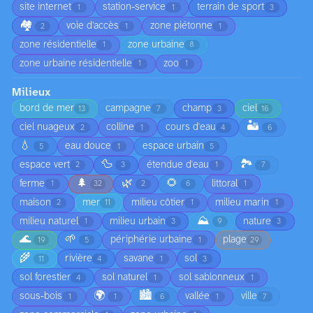
site internet
station-service
terrain de sport
1
1
3
🏘️
voie d’accès
zone piétonne
2
1
1
zone résidentielle
zone urbaine
1
8
zone urbaine résidentielle
zoo
1
1
Milieux
bord de mer
campagne
champ
ciel
13
7
3
16
🏜️
ciel nuageux
colline
cours d'eau
2
1
4
6
💧
eau douce
espace urbain
5
1
5
🦆
🏞️
espace vert
étendue d'eau
2
3
1
7
🌲
🌿
🌻
ferme
littoral
1
32
2
6
1
maison
mer
milieu côtier
milieu marin
2
11
1
1
⛰️
milieu naturel
milieu urbain
nature
1
3
9
3
🌊
🌱
périphérie urbaine
plage
19
5
1
29
🌾
rivière
savane
sol
11
4
1
3
sol forestier
sol naturel
sol sablonneux
4
1
1
🌍
🏙️
sous-bois
vallée
ville
1
1
6
1
7