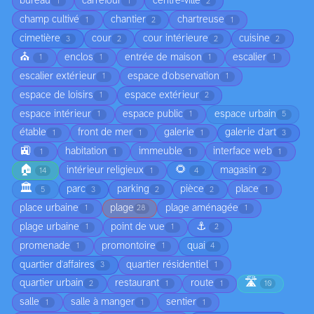
bureau
carrefour
centre-ville
1
1
2
champ cultivé
chantier
chartreuse
1
2
1
cimetière
cour
cour intérieure
cuisine
3
2
2
2
⛪
enclos
entrée de maison
escalier
1
1
1
1
escalier extérieur
espace d'observation
1
1
espace de loisirs
espace extérieur
1
2
espace intérieur
espace public
espace urbain
1
1
5
étable
front de mer
galerie
galerie d'art
1
1
1
3
🚉
habitation
immeuble
interface web
1
1
1
1
🏠
🌻
intérieur religieux
magasin
14
1
4
2
🏛️
parc
parking
pièce
place
5
3
2
2
1
place urbaine
plage
plage aménagée
1
28
1
⚓
plage urbaine
point de vue
1
1
2
promenade
promontoire
quai
1
1
4
quartier d'affaires
quartier résidentiel
3
1
🛣️
quartier urbain
restaurant
route
2
1
1
10
salle
salle à manger
sentier
1
1
1