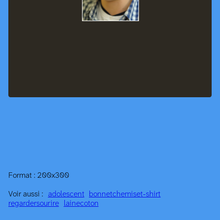
Format : 200x300
Voir aussi :
adolescent
bonnet
chemise
t-shirt
regarder
sourire
laine
coton