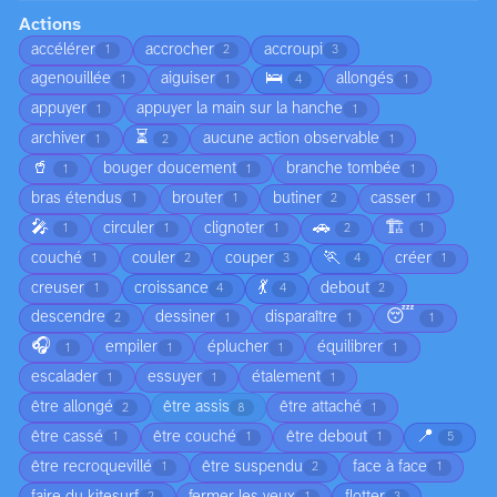
Actions
accélérer
accrocher
accroupi
1
2
3
🛌
agenouillée
aiguiser
allongés
1
1
4
1
appuyer
appuyer la main sur la hanche
1
1
⏳
archiver
aucune action observable
1
2
1
🥤
bouger doucement
branche tombée
1
1
1
bras étendus
brouter
butiner
casser
1
1
2
1
🎤
🚗
🏗️
circuler
clignoter
1
1
1
2
1
🏃
couché
couler
couper
créer
1
2
3
4
1
💃
creuser
croissance
debout
1
4
4
2
😴
descendre
dessiner
disparaître
2
1
1
1
🎧
empiler
éplucher
équilibrer
1
1
1
1
escalader
essuyer
étalement
1
1
1
être allongé
être assis
être attaché
2
8
1
📍
être cassé
être couché
être debout
1
1
1
5
être recroquevillé
être suspendu
face à face
1
2
1
faire du kitesurf
fermer les yeux
flotter