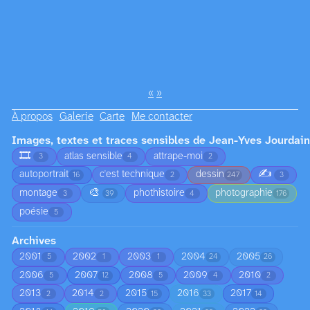
«
»
À propos
Galerie
Carte
Me contacter
Images, textes et traces sensibles de Jean-Yves Jourdain
🎞️
atlas sensible
attrape-moi
3
4
2
✍️
autoportrait
c'est technique
dessin
16
2
247
3
🎨
montage
phothistoire
photographie
3
39
4
176
poésie
5
Archives
2001
2002
2003
2004
2005
5
1
1
24
26
2006
2007
2008
2009
2010
5
12
5
4
2
2013
2014
2015
2016
2017
2
2
15
33
14