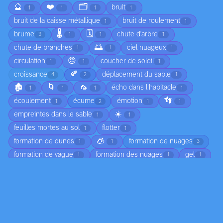
🔮
❤️
🗂️
bruit
1
1
1
1
bruit de la caisse métallique
bruit de roulement
1
1
🌡️
🗓️
brume
chute d'arbre
3
1
1
1
🌅
chute de branches
ciel nuageux
1
1
1
😠
circulation
coucher de soleil
1
1
1
🍂
croissance
déplacement du sable
4
2
1
🏚️
🌀
🦟
écho dans l’habitacle
1
1
1
1
👣
écoulement
écume
émotion
1
2
1
1
☀️
empreintes dans le sable
1
1
feuilles mortes au sol
flotter
1
1
🧊
formation de dunes
formation de nuages
1
1
3
formation de vague
formation des nuages
gel
1
1
1
humidité
jeunesse
joie
légéreté
2
1
1
1
ligne colorée
lumière
marée
1
11
4
🔄
marée basse
moisissure
2
1
2
mouvement de l'eau
mouvement des ailes
4
1
mouvement des oiseaux
mouvement des vagues
1
1