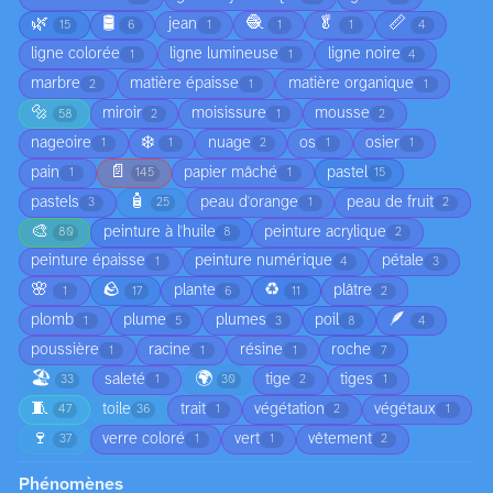
🌿
🛢️
🧶
🥬
📏
jean
15
6
1
1
1
4
ligne colorée
ligne lumineuse
ligne noire
1
1
4
marbre
matière épaisse
matière organique
2
1
1
🔩
miroir
moisissure
mousse
58
2
1
2
❄️
nageoire
nuage
os
osier
1
1
2
1
1
📄
pain
papier mâché
pastel
1
145
1
15
🧴
pastels
peau d'orange
peau de fruit
3
25
1
2
🎨
peinture à l'huile
peinture acrylique
80
8
2
peinture épaisse
peinture numérique
pétale
1
4
3
🌸
🪨
♻️
plante
plâtre
1
17
6
11
2
🪶
plomb
plume
plumes
poil
1
5
3
8
4
poussière
racine
résine
roche
1
1
1
7
🏖️
🌍
saleté
tige
tiges
33
1
30
2
1
🧵
toile
trait
végétation
végétaux
47
36
1
2
1
🍷
verre coloré
vert
vêtement
37
1
1
2
Phénomènes