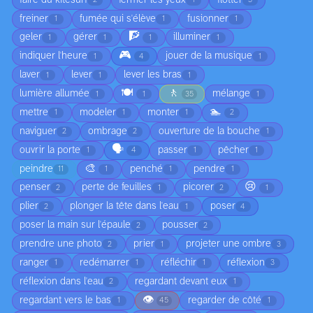
2
1
3
freiner
fumée qui s'élève
fusionner
1
1
1
🧗
geler
gérer
illuminer
1
1
1
1
🎮
indiquer l'heure
jouer de la musique
1
4
1
laver
lever
lever les bras
1
1
1
🍽️
🚶
lumière allumée
mélange
1
1
35
1
🏊
mettre
modeler
monter
1
1
1
2
naviguer
ombrage
ouverture de la bouche
2
2
1
🗣️
ouvrir la porte
passer
pêcher
1
4
1
1
🎨
peindre
penché
pendre
11
1
1
1
😢
penser
perte de feuilles
picorer
2
1
2
1
plier
plonger la tête dans l'eau
poser
2
1
4
poser la main sur l'épaule
pousser
2
2
prendre une photo
prier
projeter une ombre
2
1
3
ranger
redémarrer
réfléchir
réflexion
1
1
1
3
réflexion dans l'eau
regardant devant eux
2
1
👁️
regardant vers le bas
regarder de côté
1
45
1