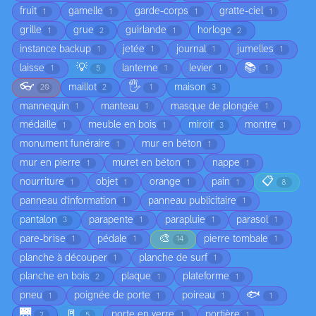
fruit
gamelle
garde-corps
gratte-ciel
1
1
1
1
grille
grue
guirlande
horloge
1
2
1
2
instance backup
jetée
journal
jumelles
1
1
1
1
💡
📚
laisse
lanterne
levier
1
5
1
1
1
👓
🖐️
maillot
maison
20
2
1
3
mannequin
manteau
masque de plongée
1
1
1
médaille
meuble en bois
miroir
montre
1
1
3
1
monument funéraire
mur en béton
1
1
mur en pierre
muret en béton
nappe
1
1
1
📋
nourriture
objet
orange
pain
1
1
1
1
8
panneau d'information
panneau publicitaire
1
1
pantalon
parapente
parapluie
parasol
3
1
1
1
🎨
pare-brise
pédale
pierre tombale
1
1
14
1
planche à découper
planche de surf
1
1
planche en bois
plaque
plateforme
2
1
1
🐟
pneu
poignée de porte
poireau
1
1
1
1
🌉
🚪
porte en verre
portière
2
5
1
1