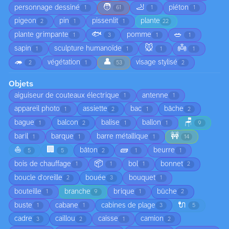
🧑
🦶
personnage dessiné
piéton
1
61
1
1
pigeon
pin
pissenlit
plante
2
1
1
22
🐟
🥗
plante grimpante
pomme
1
3
1
1
🐭
👼
sapin
sculpture humanoïde
1
1
1
1
🦔
👤
végétation
visage stylisé
2
1
53
2
Objets
aiguiseur de couteaux électrique
antenne
1
1
appareil photo
assiette
bac
bâche
1
2
1
2
🪑
bague
balcon
balise
ballon
1
2
1
1
9
🚧
baril
barque
barre métallique
1
1
1
14
⛵
🏢
🧱
bâton
beurre
5
5
2
1
1
📦
bois de chauffage
bol
bonnet
1
1
1
2
boucle d'oreille
bouée
bouquet
2
3
1
bouteille
branche
brique
bûche
1
9
1
2
🔌
buste
cabane
cabines de plage
1
1
3
5
cadre
caillou
caisse
camion
3
2
1
2