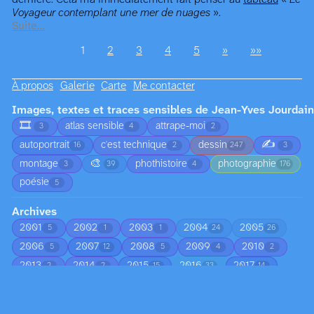
Voyageur contemplant une mer de nuages
».
Suite…
1
2
3
4
5
»
»»
À propos
Galerie
Carte
Me contacter
Images, textes et traces sensibles de Jean-Yves Jourdain
🎞️
atlas sensible
attrape-moi
3
4
2
✍️
autoportrait
c'est technique
dessin
16
2
247
3
🎨
montage
phothistoire
photographie
3
39
4
176
poésie
5
Archives
2001
2002
2003
2004
2005
5
1
1
24
26
2006
2007
2008
2009
2010
5
12
5
4
2
2013
2014
2015
2016
2017
2
2
15
33
14
2018
2019
2020
2021
2022
14
58
22
33
22
2023
2024
2025
2026
23
8
6
144