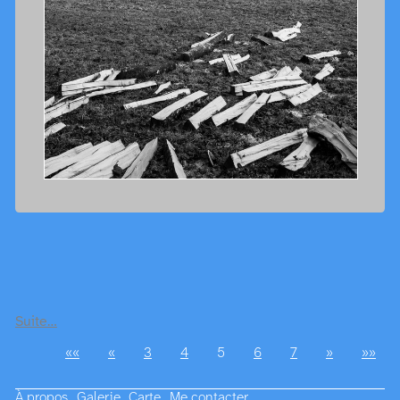
Suite…
««
«
3
4
5
6
7
»
»»
À propos
Galerie
Carte
Me contacter