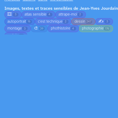
Images, textes et traces sensibles de Jean-Yves Jourdain
🎞️
atlas sensible
attrape-moi
3
4
2
✍️
autoportrait
c'est technique
dessin
16
2
247
3
🎨
montage
phothistoire
photographie
3
39
4
176
poésie
5
Archives
2001
2002
2003
2004
2005
5
1
1
24
26
2006
2007
2008
2009
2010
5
12
5
4
2
2013
2014
2015
2016
2017
2
2
15
33
14
2018
2019
2020
2021
2022
14
58
22
33
22
2023
2024
2025
2026
23
8
6
144
Medias
🎞️
🖼️
🔊
📝
3
459
3
11
Êtres vivants
🐾
🕷️
🌳
adolescent
adulte
1
1
5
1
37
🦩
🐃
arbuste
bébé
branche
3
1
4
1
1