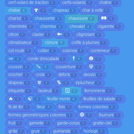
cerf-volant de traction
cerfs-volants
chaîne
2
1
1
🍄
chaise
chapeau
char à voile
6
1
3
1
🛤️
chariot
chaussette
chaussure
1
3
9
1
cheminée
chemise
chevalet
cigarette
1
3
4
1
🔑
citron
clavier
clignotant
1
1
1
1
climatisateur
clôture
coiffe à plumes
1
6
1
col roulé
collier
colonne
conteneur
1
2
1
1
🪢
🕴️
🎃
corde d'escalade
3
1
4
1
🔪
💀
coussin
couverture
2
4
1
1
crochet
croix
débris
dessin
1
1
1
1
🧣
🪜
drapeau
éplucheur
1
1
1
1
🪟
étiquette
fauteuil
ferronnerie
1
1
7
1
🔥
🍃
feuille morte
feuilles de salade
1
3
4
1
fil de fer
fleur
foin
formes colorées
1
3
1
2
🔵
formes géométriques colorées
fourrure
1
1
1
fruit
gamelle
garde-corps
gratte-ciel
1
1
1
1
grille
grue
guirlande
horloge
1
2
1
2