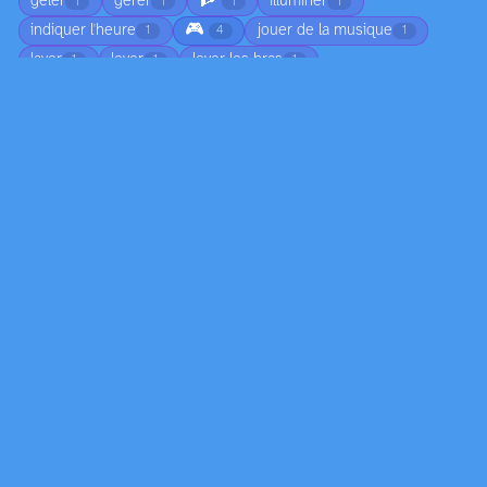
🧗
geler
gérer
illuminer
1
1
1
1
🎮
indiquer l'heure
jouer de la musique
1
4
1
laver
lever
lever les bras
1
1
1
🍽️
🚶
lumière allumée
mélange
1
1
35
1
🏊
mettre
modeler
monter
1
1
1
2
naviguer
ombrage
ouverture de la bouche
2
2
1
🗣️
ouvrir la porte
passer
pêcher
1
4
1
1
🎨
peindre
penché
pendre
11
1
1
1
😢
penser
perte de feuilles
picorer
2
1
2
1
plier
plonger la tête dans l'eau
poser
2
1
4
poser la main sur l'épaule
pousser
2
2
prendre une photo
prier
projeter une ombre
2
1
3
ranger
redémarrer
réfléchir
réflexion
1
1
1
3
réflexion dans l'eau
regardant devant eux
2
1
👁️
regardant vers le bas
regarder de côté
1
45
1
regarder vers le bas
renverser
replié
1
1
1
🧎
ressortir lentement
s'asseoir
1
2
2