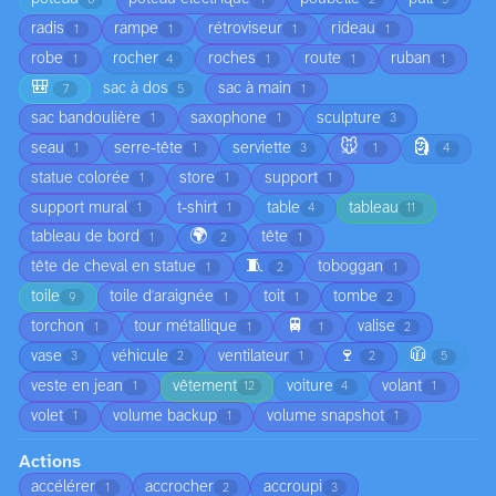
radis
rampe
rétroviseur
rideau
1
1
1
1
robe
rocher
roches
route
ruban
1
4
1
1
1
🎒
sac à dos
sac à main
7
5
1
sac bandoulière
saxophone
sculpture
1
1
3
🐭
🗿
seau
serre-tête
serviette
1
1
3
1
4
statue colorée
store
support
1
1
1
support mural
t-shirt
table
tableau
1
1
4
11
🌍
tableau de bord
tête
1
2
1
🧵
tête de cheval en statue
toboggan
1
2
1
toile
toile d'araignée
toit
tombe
9
1
1
2
🚆
torchon
tour métallique
valise
1
1
1
2
🍷
🧥
vase
véhicule
ventilateur
3
2
1
2
5
veste en jean
vêtement
voiture
volant
1
12
4
1
volet
volume backup
volume snapshot
1
1
1
Actions
accélérer
accrocher
accroupi
1
2
3