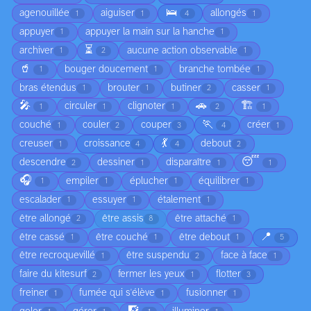
🛌
agenouillée
aiguiser
allongés
1
1
4
1
appuyer
appuyer la main sur la hanche
1
1
⏳
archiver
aucune action observable
1
2
1
🥤
bouger doucement
branche tombée
1
1
1
bras étendus
brouter
butiner
casser
1
1
2
1
🎤
🚗
🏗️
circuler
clignoter
1
1
1
2
1
🏃
couché
couler
couper
créer
1
2
3
4
1
💃
creuser
croissance
debout
1
4
4
2
😴
descendre
dessiner
disparaître
2
1
1
1
🎧
empiler
éplucher
équilibrer
1
1
1
1
escalader
essuyer
étalement
1
1
1
être allongé
être assis
être attaché
2
8
1
📍
être cassé
être couché
être debout
1
1
1
5
être recroquevillé
être suspendu
face à face
1
2
1
faire du kitesurf
fermer les yeux
flotter
2
1
3
freiner
fumée qui s'élève
fusionner
1
1
1