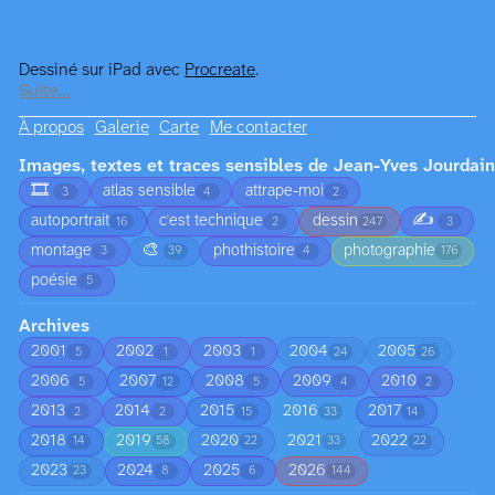
Dessiné sur iPad avec
Procreate
.
Suite…
À propos
Galerie
Carte
Me contacter
Images, textes et traces sensibles de Jean-Yves Jourdain
🎞️
atlas sensible
attrape-moi
3
4
2
✍️
autoportrait
c'est technique
dessin
16
2
247
3
🎨
montage
phothistoire
photographie
3
39
4
176
poésie
5
Archives
2001
2002
2003
2004
2005
5
1
1
24
26
2006
2007
2008
2009
2010
5
12
5
4
2
2013
2014
2015
2016
2017
2
2
15
33
14
2018
2019
2020
2021
2022
14
58
22
33
22
2023
2024
2025
2026
23
8
6
144