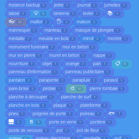
instance backup
jetée
journal
jumelles
1
1
1
1
💡
📚
laisse
lanterne
levier
1
5
1
1
1
👓
🖐️
maillot
maison
20
2
1
3
mannequin
manteau
masque de plongée
1
1
1
médaille
meuble en bois
miroir
montre
1
1
3
1
monument funéraire
mur en béton
1
1
mur en pierre
muret en béton
nappe
1
1
1
📋
nourriture
objet
orange
pain
1
1
1
1
8
panneau d'information
panneau publicitaire
1
1
pantalon
parapente
parapluie
parasol
3
1
1
1
🎨
pare-brise
pédale
pierre tombale
1
1
14
1
planche à découper
planche de surf
1
1
planche en bois
plaque
plateforme
2
1
1
🐟
pneu
poignée de porte
poireau
1
1
1
1
🌉
🚪
porte en verre
portière
2
5
1
1
poste de secours
pot
pot de fleur
1
1
1
poteau
poteau électrique
poubelle
pull
6
1
2
3