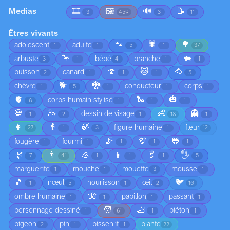
Medias
🎞️
🖼️
🔊
📝
3
459
3
11
Êtres vivants
🐾
🕷️
🌳
adolescent
adulte
1
1
5
1
37
🦩
🐃
arbuste
bébé
branche
3
1
4
1
1
🍄
🐱
🐴
buisson
canard
2
1
1
1
5
🐕
🐉
chèvre
conducteur
corps
1
5
1
1
1
🫀
🐍
🎃
corps humain stylisé
8
1
1
1
💀
🦢
👶
👻
dessin de visage
1
2
1
18
1
👩
👵
🍃
figure humaine
fleur
27
1
3
1
12
🦵
🦒
🐸
fougère
fourmi
1
1
1
1
1
🌿
👨
🦪
👧
🥬
🖐️
7
41
1
1
1
5
marguerite
mouche
mouette
mousse
1
1
3
1
🎵
🐦
nœul
nourisson
œil
1
5
1
2
10
🌺
ombre humaine
papillon
passant
1
1
1
1
🧑
🦶
personnage dessiné
piéton
1
61
1
1
pigeon
pin
pissenlit
plante
2
1
1
22