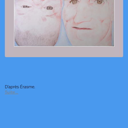
D’après Érasme.
Suite…