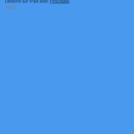
Dessiné sur iPad avec
Procreate
.
Suite…