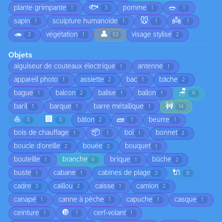
🐟
🥗
plante grimpante
pomme
1
3
1
1
🐭
👼
sapin
sculpture humanoïde
1
1
1
1
🦔
👤
végétation
visage stylisé
2
1
53
2
Objets
aiguiseur de couteaux électrique
antenne
1
1
appareil photo
assiette
bac
bâche
1
2
1
2
🪑
bague
balcon
balise
ballon
1
2
1
1
9
🚧
baril
barque
barre métallique
1
1
1
14
⛵
🏢
🧱
bâton
beurre
5
5
2
1
1
📦
bois de chauffage
bol
bonnet
1
1
1
2
boucle d'oreille
bouée
bouquet
2
3
1
bouteille
branche
brique
bûche
1
9
1
2
🔌
buste
cabane
cabines de plage
1
1
3
5
cadre
caillou
caisse
camion
3
2
1
2
canapé
canne à pêche
capuche
casque
1
1
1
1
🔘
ceinture
cerf-volant
1
1
1