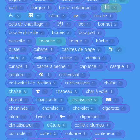
🚧
baril
barque
barre métallique
1
1
1
14
⛵
🏢
🧱
bâton
beurre
5
5
2
1
1
📦
bois de chauffage
bol
bonnet
1
1
1
2
boucle d'oreille
bouée
bouquet
2
3
1
bouteille
branche
brique
bûche
1
9
1
2
🔌
buste
cabane
cabines de plage
1
1
3
5
cadre
caillou
caisse
camion
3
2
1
2
canapé
canne à pêche
capuche
casque
1
1
1
1
🔘
ceinture
cerf-volant
1
1
1
cerf-volant de traction
cerfs-volants
chaîne
2
1
1
🍄
chaise
chapeau
char à voile
6
1
3
1
🛤️
chariot
chaussette
chaussure
1
3
9
1
cheminée
chemise
chevalet
cigarette
1
3
4
1
🔑
citron
clavier
clignotant
1
1
1
1
climatisateur
clôture
coiffe à plumes
1
6
1
col roulé
collier
colonne
conteneur
1
2
1
1