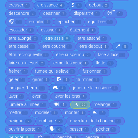
💃
creuser
croissance
debout
1
4
4
2
😴
descendre
dessiner
disparaître
2
1
1
1
🎧
empiler
éplucher
équilibrer
1
1
1
1
escalader
essuyer
étalement
1
1
1
être allongé
être assis
être attaché
2
8
1
📍
être cassé
être couché
être debout
1
1
1
5
être recroquevillé
être suspendu
face à face
1
2
1
faire du kitesurf
fermer les yeux
flotter
2
1
3
freiner
fumée qui s'élève
fusionner
1
1
1
🧗
geler
gérer
illuminer
1
1
1
1
🎮
indiquer l'heure
jouer de la musique
1
4
1
laver
lever
lever les bras
1
1
1
🍽️
🚶
lumière allumée
mélange
1
1
35
1
🏊
mettre
modeler
monter
1
1
1
2
naviguer
ombrage
ouverture de la bouche
2
2
1
🗣️
ouvrir la porte
passer
pêcher
1
4
1
1
🎨
peindre
penché
pendre
11
1
1
1