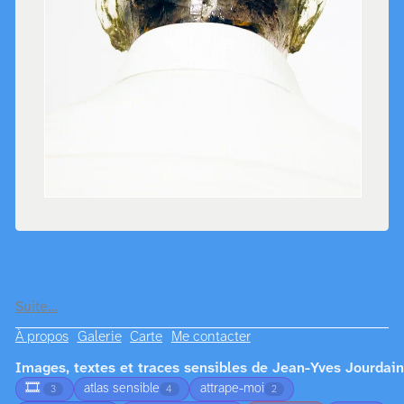
Suite…
À propos
Galerie
Carte
Me contacter
Images, textes et traces sensibles de Jean-Yves Jourdain
🎞️
atlas sensible
attrape-moi
3
4
2