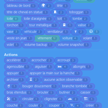
🌍
tableau de bord
tête
1
2
1
🧵
tête de cheval en statue
toboggan
1
2
1
toile
toile d'araignée
toit
tombe
9
1
1
2
🚆
torchon
tour métallique
valise
1
1
1
2
🍷
🧥
vase
véhicule
ventilateur
3
2
1
2
5
veste en jean
vêtement
voiture
volant
1
12
4
1
volet
volume backup
volume snapshot
1
1
1
Actions
accélérer
accrocher
accroupi
1
2
3
🛌
agenouillée
aiguiser
allongés
1
1
4
1
appuyer
appuyer la main sur la hanche
1
1
⏳
archiver
aucune action observable
1
2
1
🥤
bouger doucement
branche tombée
1
1
1
bras étendus
brouter
butiner
casser
1
1
2
1
🎤
🚗
🏗️
circuler
clignoter
1
1
1
2
1
🏃
couché
couler
couper
créer
1
2
3
4
1