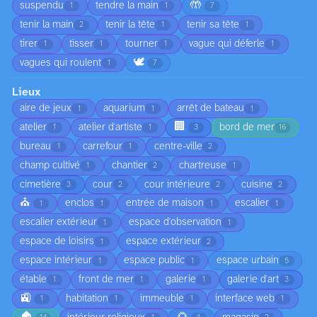
🤲
suspendu
tendre la main
1
1
7
tenir la main
tenir la tête
tenir sa tête
2
1
1
tirer
tisser
tourner
vague qui déferle
1
1
1
1
🕊️
vagues qui roulent
1
7
Lieux
aire de jeux
aquarium
arrêt de bateau
1
1
1
🏢
atelier
atelier d'artiste
bord de mer
1
1
3
16
bureau
carrefour
centre-ville
1
1
2
champ cultivé
chantier
chartreuse
1
2
1
cimetière
cour
cour intérieure
cuisine
3
2
2
2
⛪
enclos
entrée de maison
escalier
1
1
1
1
escalier extérieur
espace d'observation
1
1
espace de loisirs
espace extérieur
1
2
espace intérieur
espace public
espace urbain
1
1
5
étable
front de mer
galerie
galerie d'art
1
1
1
3
🚉
habitation
immeuble
interface web
1
1
1
1