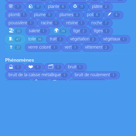
🌸
🪨
♻️
plante
plâtre
1
17
6
11
2
🪶
plomb
plume
plumes
poil
1
5
3
8
4
poussière
racine
résine
roche
1
1
1
7
🏖️
🌍
saleté
tige
tiges
33
1
30
2
1
🧵
toile
trait
végétation
végétaux
47
36
1
2
1
🍷
verre coloré
vert
vêtement
37
1
1
2
Phénomènes
🔮
❤️
🗂️
bruit
1
1
1
1
bruit de la caisse métallique
bruit de roulement
1
1
🌡️
🗓️
brume
chute d'arbre
3
1
1
1
🌅
chute de branches
ciel nuageux
1
1
1
😠
circulation
coucher de soleil
1
1
1
🍂
croissance
déplacement du sable
4
2
1
🏚️
🌀
🦟
écho dans l’habitacle
1
1
1
1
👣
écoulement
écume
émotion
1
2
1
1
☀️
empreintes dans le sable
1
1