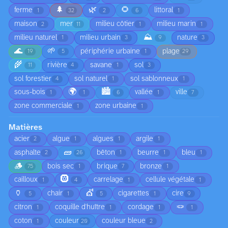
🌲
🌿
🌻
ferme
littoral
1
32
2
6
1
maison
mer
milieu côtier
milieu marin
2
11
1
1
⛰️
milieu naturel
milieu urbain
nature
1
3
9
3
🌊
🌱
périphérie urbaine
plage
19
5
1
29
🌾
rivière
savane
sol
11
4
1
3
sol forestier
sol naturel
sol sablonneux
4
1
1
🌍
🏙️
sous-bois
vallée
ville
1
1
6
1
7
zone commerciale
zone urbaine
1
1
Matières
acier
algue
algues
argile
2
1
1
1
🧱
asphalte
bêton
beurre
bleu
2
26
1
1
1
🪵
bois sec
brique
bronze
75
1
7
1
🛞
cailloux
carrelage
cellule végétale
1
4
1
1
🏺
💇
chair
cigarettes
cire
5
1
5
1
9
🪢
citron
coquille d'huître
cordage
1
1
1
1
coton
couleur
couleur bleue
1
20
2