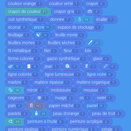
couleur orange
couleur verte
crayon
1
1
2
👜
crayon de couleur
crayon gris
81
1
2
💧
cuir synthétique
donnée
écaille
1
1
34
1
écorce
encre
espace de stockage
8
16
1
🍃
feuillage
feuille morte
1
14
1
🖊️
feuilles mortes
feuilles sèches
1
1
25
fil métallique
filet
fleur
foin
1
1
1
1
forme colorée
gazon synthétique
glace
1
1
1
🌿
🛢️
🧶
🥬
📏
jean
15
6
1
1
1
4
ligne colorée
ligne lumineuse
ligne noire
1
1
4
marbre
matière épaisse
matière organique
2
1
1
🔩
miroir
moisissure
mousse
58
2
1
2
❄️
nageoire
nuage
os
osier
1
1
2
1
1
📄
pain
papier mâché
pastel
1
145
1
15
🧴
pastels
peau d'orange
peau de fruit
3
25
1
2
🎨
peinture à l'huile
peinture acrylique
80
8
2
peinture épaisse
peinture numérique
pétale
1
4
3