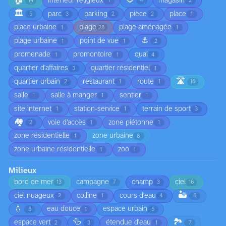
🏠
🌻
intérieur religieux
magasin
14
1
4
2
🏛️
parc
parking
pièce
place
5
3
2
2
1
place urbaine
plage
plage aménagée
1
28
1
⚓
plage urbaine
point de vue
1
1
2
promenade
promontoire
quai
1
1
4
quartier d'affaires
quartier résidentiel
3
1
🛣️
quartier urbain
restaurant
route
2
1
1
10
salle
salle à manger
sentier
1
1
1
site internet
station-service
terrain de sport
1
1
3
🏘️
voie d’accès
zone piétonne
2
1
1
zone résidentielle
zone urbaine
1
8
zone urbaine résidentielle
zoo
1
1
Milieux
bord de mer
campagne
champ
ciel
13
7
3
16
🏜️
ciel nuageux
colline
cours d'eau
2
1
4
6
💧
eau douce
espace urbain
5
1
5
🦆
🏞️
espace vert
étendue d'eau
2
3
1
7