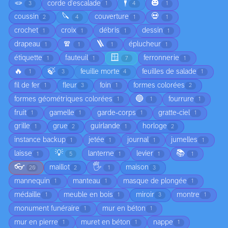
🪢
🕴️
🎃
corde d'escalade
3
1
4
1
🔪
💀
coussin
couverture
2
4
1
1
crochet
croix
débris
dessin
1
1
1
1
🧣
🪜
drapeau
éplucheur
1
1
1
1
🪟
étiquette
fauteuil
ferronnerie
1
1
7
1
🔥
🍃
feuille morte
feuilles de salade
1
3
4
1
fil de fer
fleur
foin
formes colorées
1
3
1
2
🔵
formes géométriques colorées
fourrure
1
1
1
fruit
gamelle
garde-corps
gratte-ciel
1
1
1
1
grille
grue
guirlande
horloge
1
2
1
2
instance backup
jetée
journal
jumelles
1
1
1
1
💡
📚
laisse
lanterne
levier
1
5
1
1
1
👓
🖐️
maillot
maison
20
2
1
3
mannequin
manteau
masque de plongée
1
1
1
médaille
meuble en bois
miroir
montre
1
1
3
1
monument funéraire
mur en béton
1
1
mur en pierre
muret en béton
nappe
1
1
1