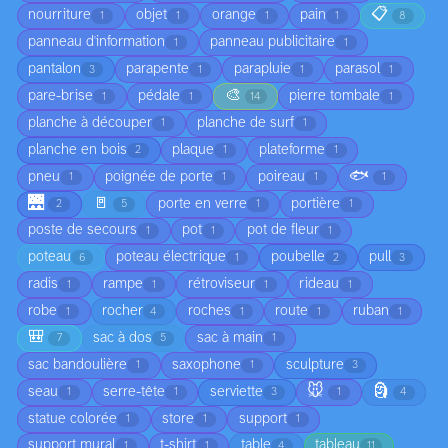
📋
nourriture
objet
orange
pain
1
1
1
1
8
panneau d'information
panneau publicitaire
1
1
pantalon
parapente
parapluie
parasol
3
1
1
1
🎨
pare-brise
pédale
pierre tombale
1
1
14
1
planche à découper
planche de surf
1
1
planche en bois
plaque
plateforme
2
1
1
🐟
pneu
poignée de porte
poireau
1
1
1
1
🌉
🚪
porte en verre
portière
2
5
1
1
poste de secours
pot
pot de fleur
1
1
1
poteau
poteau électrique
poubelle
pull
6
1
2
3
radis
rampe
rétroviseur
rideau
1
1
1
1
robe
rocher
roches
route
ruban
1
4
1
1
1
🎒
sac à dos
sac à main
7
5
1
sac bandoulière
saxophone
sculpture
1
1
3
🐭
🗿
seau
serre-tête
serviette
1
1
3
1
4
statue colorée
store
support
1
1
1
support mural
t-shirt
table
tableau
1
1
4
11