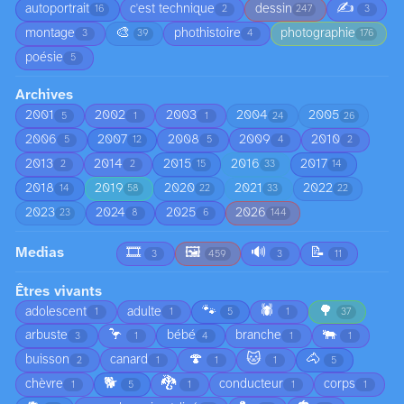
✍️
autoportrait
c'est technique
dessin
16
2
247
3
🎨
montage
phothistoire
photographie
3
39
4
176
poésie
5
Archives
2001
2002
2003
2004
2005
5
1
1
24
26
2006
2007
2008
2009
2010
5
12
5
4
2
2013
2014
2015
2016
2017
2
2
15
33
14
2018
2019
2020
2021
2022
14
58
22
33
22
2023
2024
2025
2026
23
8
6
144
Medias
🎞️
🖼️
🔊
📝
3
459
3
11
Êtres vivants
🐾
🕷️
🌳
adolescent
adulte
1
1
5
1
37
🦩
🐃
arbuste
bébé
branche
3
1
4
1
1
🍄
🐱
🐴
buisson
canard
2
1
1
1
5
🐕
🐉
chèvre
conducteur
corps
1
5
1
1
1