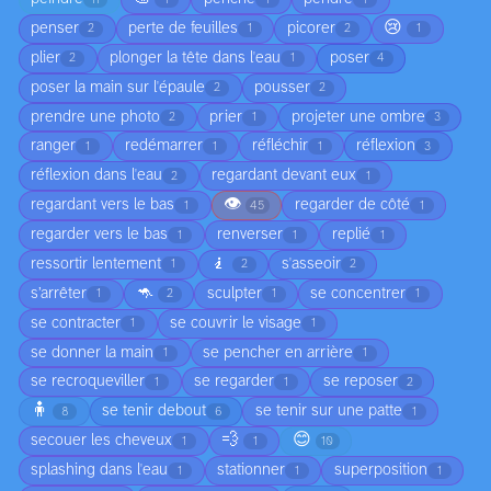
😢
penser
perte de feuilles
picorer
2
1
2
1
plier
plonger la tête dans l'eau
poser
2
1
4
poser la main sur l'épaule
pousser
2
2
prendre une photo
prier
projeter une ombre
2
1
3
ranger
redémarrer
réfléchir
réflexion
1
1
1
3
réflexion dans l'eau
regardant devant eux
2
1
👁️
regardant vers le bas
regarder de côté
1
45
1
regarder vers le bas
renverser
replié
1
1
1
🧎
ressortir lentement
s'asseoir
1
2
2
🦘
s’arrêter
sculpter
se concentrer
1
2
1
1
se contracter
se couvrir le visage
1
1
se donner la main
se pencher en arrière
1
1
se recroqueviller
se regarder
se reposer
1
1
2
🧍
se tenir debout
se tenir sur une patte
8
6
1
💨
😊
secouer les cheveux
1
1
10
splashing dans l'eau
stationner
superposition
1
1
1