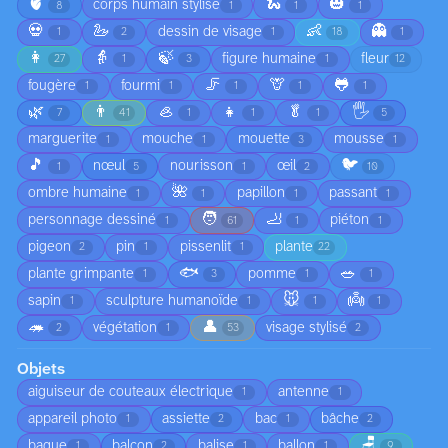
🫀
🐍
🎃
corps humain stylisé
8
1
1
1
💀
🦢
👶
👻
dessin de visage
1
2
1
18
1
👩
👵
🍃
figure humaine
fleur
27
1
3
1
12
🦵
🦒
🐸
fougère
fourmi
1
1
1
1
1
🌿
👨
🦪
👧
🥬
🖐️
7
41
1
1
1
5
marguerite
mouche
mouette
mousse
1
1
3
1
🎵
🐦
nœul
nourisson
œil
1
5
1
2
10
🌺
ombre humaine
papillon
passant
1
1
1
1
🧑
🦶
personnage dessiné
piéton
1
61
1
1
pigeon
pin
pissenlit
plante
2
1
1
22
🐟
🥗
plante grimpante
pomme
1
3
1
1
🐭
👼
sapin
sculpture humanoïde
1
1
1
1
🦔
👤
végétation
visage stylisé
2
1
53
2
Objets
aiguiseur de couteaux électrique
antenne
1
1
appareil photo
assiette
bac
bâche
1
2
1
2
🪑
bague
balcon
balise
ballon
1
2
1
1
9