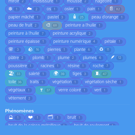
miroir
moisissure
mousse
nageoire
2
1
2
1
❄️
☁️
📄
os
osier
pain
1
2
1
1
1
82
🧴
papier mâché
pastel
peau d'orange
1
3
25
1
🎨
peau de fruit
peinture a l'huile
2
69
1
peinture à l'huile
peinture acrylique
7
2
peinture épaisse
peinture numérique
pétale
1
4
1
🌸
🪨
♻️
pierres
plante
3
16
1
6
11
🪶
plâtre
plomb
plume
plumes
2
1
2
6
12
poussière
racines
résine
roche
1
1
1
7
🏖️
🌍
🧵
saleté
tiges
33
1
30
3
47
toile
traits
végétation
végétation sèche
36
1
1
1
🍷
végétaux
verre coloré
vert
1
37
1
1
vêtement
2
Phénomènes
🔮
❤️
🗂️
bruit
1
1
1
1
bruit de la caisse métallique
bruit de roulement
1
1
🌡️
🗓️
brume
chute d'arbre
3
1
1
1