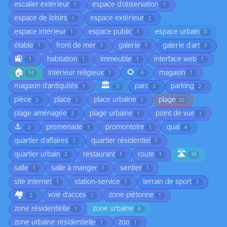
escalier extérieur
espace d'observation
1
1
espace de loisirs
espace extérieur
1
2
espace intérieur
espace public
espace urbain
1
1
5
étable
front de mer
galerie
galerie d'art
1
1
1
3
🚉
habitation
immeuble
interface web
1
1
1
1
🏠
🌻
intérieur religieux
magasin
14
1
4
1
🏛️
magasin d'antiquités
parc
parking
1
5
3
2
pièce
place
place urbaine
plage
2
1
1
26
plage aménagée
plage urbaine
point de vue
2
1
1
⚓
promenade
promontoire
quai
2
1
1
4
quartier d'affaires
quartier résidentiel
3
1
🛣️
quartier urbain
restaurant
route
2
1
1
10
salle
salle à manger
sentier
1
1
1
site internet
station-service
terrain de sport
1
1
3
🏘️
voie d’accès
zone piétonne
2
1
1
zone résidentielle
zone urbaine
1
8
zone urbaine résidentielle
zoo
1
1