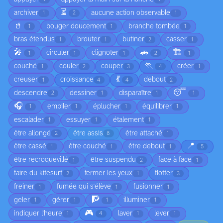
⏳
archiver
aucune action observable
1
2
1
🥤
bouger doucement
branche tombée
1
1
1
bras étendus
brouter
butiner
casser
1
1
2
1
🎤
🚗
🏗️
circuler
clignoter
1
1
1
2
1
🏃
couché
couler
couper
créer
1
2
3
4
1
💃
creuser
croissance
debout
1
4
4
2
😴
descendre
dessiner
disparaître
2
1
1
1
🎧
empiler
éplucher
équilibrer
1
1
1
1
escalader
essuyer
étalement
1
1
1
être allongé
être assis
être attaché
2
8
1
📍
être cassé
être couché
être debout
1
1
1
5
être recroquevillé
être suspendu
face à face
1
2
1
faire du kitesurf
fermer les yeux
flotter
2
1
3
freiner
fumée qui s'élève
fusionner
1
1
1
🧗
geler
gérer
illuminer
1
1
1
1
🎮
indiquer l'heure
laver
lever
1
4
1
1