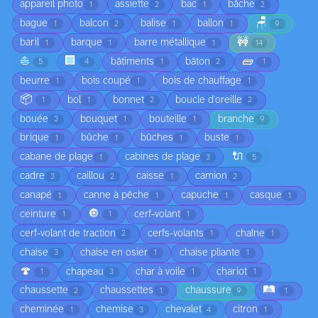
appareil photo
assiette
bac
bâche
1
2
1
2
🪑
bague
balcon
balise
ballon
1
2
1
1
9
🚧
baril
barque
barre métallique
1
1
1
14
⛵
🏢
🧱
bâtiments
bâton
5
4
1
2
1
beurre
bois coupé
bois de chauffage
1
1
1
📦
bol
bonnet
boucle d'oreille
1
1
2
2
bouée
bouquet
bouteille
branche
3
1
1
9
brique
bûche
bûches
buste
1
1
1
1
🔌
cabane de plage
cabines de plage
1
3
5
cadre
caillou
caisse
camion
3
2
1
2
canapé
canne à pêche
capuche
casque
1
1
1
1
🔘
ceinture
cerf-volant
1
1
1
cerf-volant de traction
cerfs-volants
chaîne
2
1
1
chaise
chaise en osier
chaise pliante
3
1
1
🍄
chapeau
char à voile
chariot
1
3
1
1
🛤️
chaussette
chaussettes
chaussure
2
1
9
1
cheminée
chemise
chevalet
citron
1
3
4
1