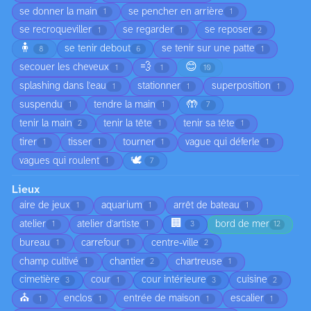
se donner la main
se pencher en arrière
1
1
se recroqueviller
se regarder
se reposer
1
1
2
🧍
se tenir debout
se tenir sur une patte
8
6
1
💨
😊
secouer les cheveux
1
1
10
splashing dans l'eau
stationner
superposition
1
1
1
🤲
suspendu
tendre la main
1
1
7
tenir la main
tenir la tête
tenir sa tête
2
1
1
tirer
tisser
tourner
vague qui déferle
1
1
1
1
🕊️
vagues qui roulent
1
7
Lieux
aire de jeux
aquarium
arrêt de bateau
1
1
1
🏢
atelier
atelier d'artiste
bord de mer
1
1
3
12
bureau
carrefour
centre-ville
1
1
2
champ cultivé
chantier
chartreuse
1
2
1
cimetière
cour
cour intérieure
cuisine
3
1
3
2
⛪
enclos
entrée de maison
escalier
1
1
1
1