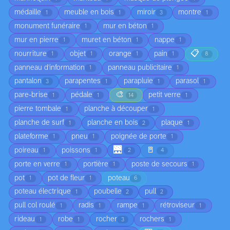
médaille
meuble en bois
miroir
montre
1
1
3
1
monument funéraire
mur en béton
1
1
mur en pierre
muret en béton
nappe
1
1
1
📋
nourriture
objet
orange
pain
1
1
1
1
8
panneau d'information
panneau publicitaire
1
1
pantalon
parapentes
parapluie
parasol
3
1
1
1
🎨
pare-brise
pédale
petit verre
1
1
14
1
pierre tombale
planche à découper
1
1
planche de surf
planche en bois
plaque
1
2
1
plateforme
pneu
poignée de porte
1
1
1
🌉
🚪
poireau
poissons
1
1
2
4
porte en verre
portière
poste de secours
1
1
1
pot
pot de fleur
poteau
1
1
6
poteau électrique
poubelle
pull
1
2
2
pull col roulé
radis
rampe
rétroviseur
1
1
1
1
rideau
robe
rocher
rochers
1
1
3
1