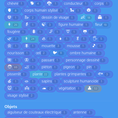
🐕
🐉
chèvre
conducteur
corps
1
4
1
1
1
🫀
🐍
🎃
corps humain stylisé
8
1
1
1
💀
🦢
👶
👻
dessin de visage
1
2
1
18
1
👩
👵
🍃
figure humaine
fleur
26
1
3
1
10
🐜
🦵
🦒
🐸
fougère
1
1
1
1
1
🌿
👨
🦪
👧
🥬
🖐️
7
24
1
1
1
5
🌼
🪰
🎵
mouette
mousse
1
1
3
1
1
🐦
nourisson
œil
ombre humaine
1
2
9
1
🌺
🦋
passant
personnage dessiné
1
1
1
1
🧑
🦶
piéton
pigeon
pin
60
1
1
2
1
🐟
pissenlit
plante
plantes grimpantes
1
22
1
3
🍎
🥗
sapins
sculpture humanoïde
1
1
1
1
🐭
👼
🦔
👤
végétation
1
1
2
1
53
visage stylisé
2
Objets
aiguiseur de couteaux électrique
antenne
1
1