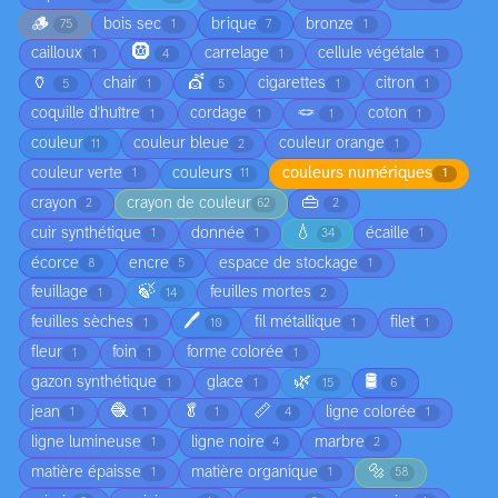
🪵
bois sec
brique
bronze
75
1
7
1
🛞
cailloux
carrelage
cellule végétale
1
4
1
1
🏺
💇
chair
cigarettes
citron
5
1
5
1
1
🪢
coquille d'huître
cordage
coton
1
1
1
1
couleur
couleur bleue
couleur orange
11
2
1
couleur verte
couleurs
couleurs numériques
1
11
1
👜
crayon
crayon de couleur
2
62
2
💧
cuir synthétique
donnée
écaille
1
1
34
1
écorce
encre
espace de stockage
8
5
1
🍃
feuillage
feuilles mortes
1
14
2
🖊️
feuilles sèches
fil métallique
filet
1
10
1
1
fleur
foin
forme colorée
1
1
1
🌿
🛢️
gazon synthétique
glace
1
1
15
6
🧶
🥬
📏
jean
ligne colorée
1
1
1
4
1
ligne lumineuse
ligne noire
marbre
1
4
2
🔩
matière épaisse
matière organique
1
1
58