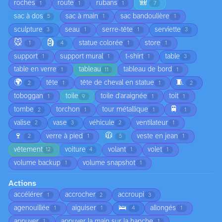
🎒
roches
route
rubans
1
1
1
7
sac à dos
sac à main
sac bandoulière
5
1
1
sculpture
seau
serre-tête
serviette
3
1
1
3
🐭
🗿
statue colorée
store
1
4
1
1
support
support mural
t-shirt
table
1
1
1
3
table en verre
tableau
tableau de bord
1
11
1
🌍
🧵
tête
tête de cheval en statue
2
1
1
2
toboggan
toile
toile d'araignée
toit
1
9
1
1
🚆
tombe
torchon
tour métallique
2
1
1
1
valise
vase
véhicule
ventilateur
2
3
2
1
🍷
🧥
verre à pied
veste en jean
2
1
5
1
vêtement
voiture
volant
volet
12
4
1
1
volume backup
volume snapshot
1
1
Actions
accélérer
accrocher
accroupi
1
2
3
🛌
agenouillée
aiguiser
allongés
1
1
4
1
appuyer
appuyer la main sur la hanche
1
1