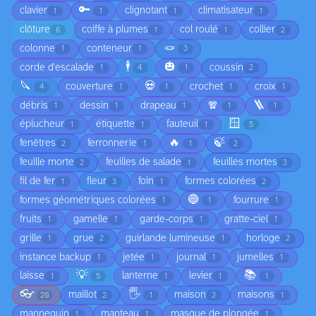
🔑
clavier
clignotant
climatisateur
1
1
1
1
clôture
coiffe à plumes
col roulé
collier
6
1
1
2
🪢
colonne
conteneur
1
1
3
🕴️
🎃
corde d'escalade
coussin
1
4
1
2
🔪
💀
couverture
crochet
croix
4
1
1
1
1
🧣
🪜
débris
dessin
drapeau
1
1
1
1
1
🪟
éplucheur
étiquette
fauteuil
1
1
1
5
🔥
🍃
fenêtres
ferronnerie
2
1
1
2
feuille morte
feuilles de salade
feuilles mortes
2
1
3
fil de fer
fleur
foin
formes colorées
1
3
1
2
🔵
formes géométriques colorées
fourrure
1
1
1
fruits
gamelle
garde-corps
gratte-ciel
1
1
1
1
grille
grue
guirlande lumineuse
horloge
1
2
1
2
instance backup
jetée
journal
jumelles
1
1
1
1
💡
📚
laisse
lanterne
levier
1
5
1
1
1
👓
🖐️
maillot
maison
maisons
20
2
1
2
1
mannequin
manteau
masque de plongée
1
1
1