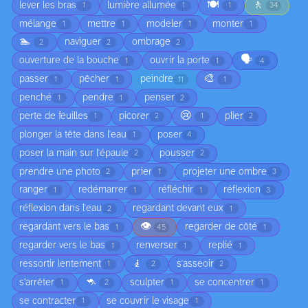
🍽️
🚶
lever les bras
lumière allumée
1
1
1
34
mélange
mettre
modeler
monter
1
1
1
1
🏊
naviguer
ombrage
2
2
2
🗣️
ouverture de la bouche
ouvrir la porte
1
1
4
🎨
passer
pêcher
peindre
1
1
11
1
penché
pendre
penser
1
1
2
😢
perte de feuilles
picorer
plier
1
2
1
2
plonger la tête dans l'eau
poser
1
4
poser la main sur l'épaule
pousser
2
2
prendre une photo
prier
projeter une ombre
2
1
3
ranger
redémarrer
réfléchir
réflexion
1
1
1
3
réflexion dans l'eau
regardant devant eux
2
1
👁️
regardant vers le bas
regarder de côté
1
45
1
regarder vers le bas
renverser
replié
1
1
1
🧎
ressortir lentement
s'asseoir
1
2
2
🦘
s’arrêter
sculpter
se concentrer
1
2
1
1
se contracter
se couvrir le visage
1
1