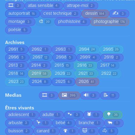
🎞️
atlas sensible
attrape-moi
3
4
2
✍️
autoportrait
c'est technique
dessin
16
2
184
3
🎨
montage
phothistoire
photographie
3
39
4
176
poésie
5
Archives
2001
2002
2003
2004
2005
5
1
1
24
26
2006
2007
2008
2009
2010
5
12
5
4
2
2013
2014
2015
2016
2017
2
2
15
33
14
2018
2019
2020
2021
2022
14
58
22
33
22
2023
2024
2025
2026
23
8
6
81
Medias
🎞️
🖼️
🔊
📝
3
396
3
11
Êtres vivants
🐾
🕷️
🌳
adolescent
adulte
1
1
3
1
36
🦩
🐃
arbuste
bébé
branche
3
1
4
1
1
🍄
🐱
🐴
buisson
canard
2
1
1
1
5