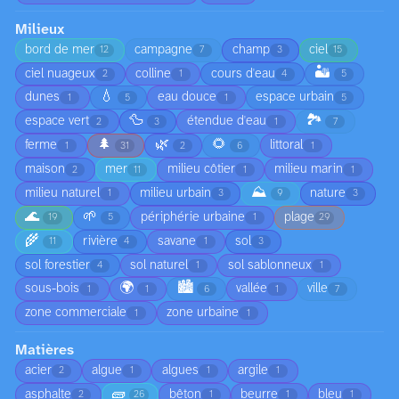
Milieux
bord de mer
campagne
champ
ciel
12
7
3
15
🏜️
ciel nuageux
colline
cours d'eau
2
1
4
5
💧
dunes
eau douce
espace urbain
1
5
1
5
🦆
🏞️
espace vert
étendue d'eau
2
3
1
7
🌲
🌿
🌻
ferme
littoral
1
31
2
6
1
maison
mer
milieu côtier
milieu marin
2
11
1
1
⛰️
milieu naturel
milieu urbain
nature
1
3
9
3
🌊
🌱
périphérie urbaine
plage
19
5
1
29
🌾
rivière
savane
sol
11
4
1
3
sol forestier
sol naturel
sol sablonneux
4
1
1
🌍
🏙️
sous-bois
vallée
ville
1
1
6
1
7
zone commerciale
zone urbaine
1
1
Matières
acier
algue
algues
argile
2
1
1
1
🧱
asphalte
bêton
beurre
bleu
2
26
1
1
1