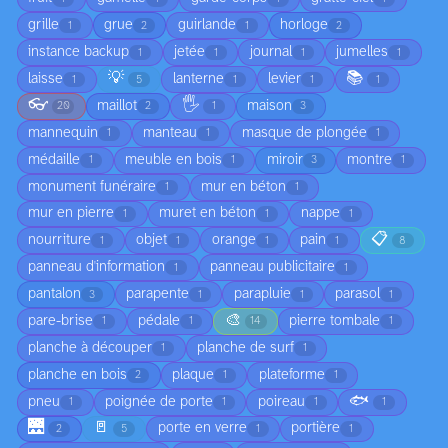
grille
grue
guirlande
horloge
1
2
1
2
instance backup
jetée
journal
jumelles
1
1
1
1
💡
📚
laisse
lanterne
levier
1
5
1
1
1
👓
🖐️
maillot
maison
20
2
1
3
mannequin
manteau
masque de plongée
1
1
1
médaille
meuble en bois
miroir
montre
1
1
3
1
monument funéraire
mur en béton
1
1
mur en pierre
muret en béton
nappe
1
1
1
📋
nourriture
objet
orange
pain
1
1
1
1
8
panneau d'information
panneau publicitaire
1
1
pantalon
parapente
parapluie
parasol
3
1
1
1
🎨
pare-brise
pédale
pierre tombale
1
1
14
1
planche à découper
planche de surf
1
1
planche en bois
plaque
plateforme
2
1
1
🐟
pneu
poignée de porte
poireau
1
1
1
1
🌉
🚪
porte en verre
portière
2
5
1
1