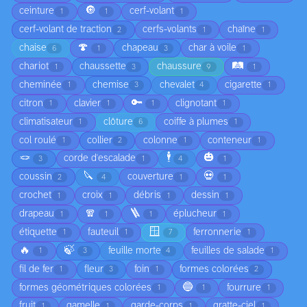
🔘
ceinture
cerf-volant
1
1
1
cerf-volant de traction
cerfs-volants
chaîne
2
1
1
🍄
chaise
chapeau
char à voile
6
1
3
1
🛤️
chariot
chaussette
chaussure
1
3
9
1
cheminée
chemise
chevalet
cigarette
1
3
4
1
🔑
citron
clavier
clignotant
1
1
1
1
climatisateur
clôture
coiffe à plumes
1
6
1
col roulé
collier
colonne
conteneur
1
2
1
1
🪢
🕴️
🎃
corde d'escalade
3
1
4
1
🔪
💀
coussin
couverture
2
4
1
1
crochet
croix
débris
dessin
1
1
1
1
🧣
🪜
drapeau
éplucheur
1
1
1
1
🪟
étiquette
fauteuil
ferronnerie
1
1
7
1
🔥
🍃
feuille morte
feuilles de salade
1
3
4
1
fil de fer
fleur
foin
formes colorées
1
3
1
2
🔵
formes géométriques colorées
fourrure
1
1
1
fruit
gamelle
garde-corps
gratte-ciel
1
1
1
1