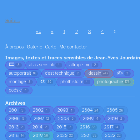
Suite…
««
«
1
2
3
4
5
À propos
Galerie
Carte
Me contacter
Images, textes et traces sensibles de Jean-Yves Jourdain
🎞️
atlas sensible
attrape-moi
3
4
2
✍️
autoportrait
c'est technique
dessin
16
2
247
3
🎨
montage
phothistoire
photographie
3
39
4
176
poésie
5
Archives
2001
2002
2003
2004
2005
5
1
1
24
26
2006
2007
2008
2009
2010
5
12
5
4
2
2013
2014
2015
2016
2017
2
2
15
33
14
2018
2019
2020
2021
2022
14
58
22
33
22