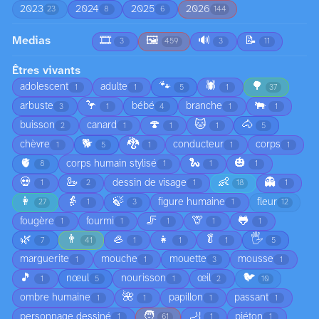
2023
2024
2025
2026
23
8
6
144
Medias
🎞️
🖼️
🔊
📝
3
459
3
11
Êtres vivants
🐾
🕷️
🌳
adolescent
adulte
1
1
5
1
37
🦩
🐃
arbuste
bébé
branche
3
1
4
1
1
🍄
🐱
🐴
buisson
canard
2
1
1
1
5
🐕
🐉
chèvre
conducteur
corps
1
5
1
1
1
🫀
🐍
🎃
corps humain stylisé
8
1
1
1
💀
🦢
👶
👻
dessin de visage
1
2
1
18
1
👩
👵
🍃
figure humaine
fleur
27
1
3
1
12
🦵
🦒
🐸
fougère
fourmi
1
1
1
1
1
🌿
👨
🦪
👧
🥬
🖐️
7
41
1
1
1
5
marguerite
mouche
mouette
mousse
1
1
3
1
🎵
🐦
nœul
nourisson
œil
1
5
1
2
10
🌺
ombre humaine
papillon
passant
1
1
1
1
🧑
🦶
personnage dessiné
piéton
1
61
1
1