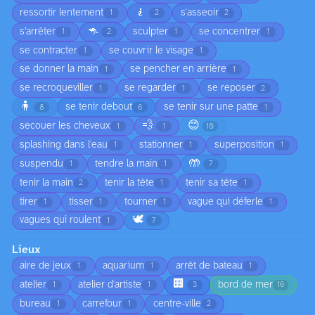
🧎
ressortir lentement
s'asseoir
1
2
2
🦘
s’arrêter
sculpter
se concentrer
1
2
1
1
se contracter
se couvrir le visage
1
1
se donner la main
se pencher en arrière
1
1
se recroqueviller
se regarder
se reposer
1
1
2
🧍
se tenir debout
se tenir sur une patte
8
6
1
💨
😊
secouer les cheveux
1
1
10
splashing dans l'eau
stationner
superposition
1
1
1
🤲
suspendu
tendre la main
1
1
7
tenir la main
tenir la tête
tenir sa tête
2
1
1
tirer
tisser
tourner
vague qui déferle
1
1
1
1
🕊️
vagues qui roulent
1
7
Lieux
aire de jeux
aquarium
arrêt de bateau
1
1
1
🏢
atelier
atelier d'artiste
bord de mer
1
1
3
16
bureau
carrefour
centre-ville
1
1
2