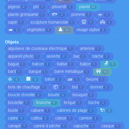
pigeon
pin
pissenlit
plante
2
1
1
22
🐟
🥗
plante grimpante
pomme
1
3
1
1
🐭
👼
sapin
sculpture humanoïde
1
1
1
1
🦔
👤
végétation
visage stylisé
2
1
53
2
Objets
aiguiseur de couteaux électrique
antenne
1
1
appareil photo
assiette
bac
bâche
1
2
1
2
🪑
bague
balcon
balise
ballon
1
2
1
1
9
🚧
baril
barque
barre métallique
1
1
1
14
⛵
🏢
🧱
bâton
beurre
5
5
2
1
1
📦
bois de chauffage
bol
bonnet
1
1
1
2
boucle d'oreille
bouée
bouquet
2
3
1
bouteille
branche
brique
bûche
1
9
1
2
🔌
buste
cabane
cabines de plage
1
1
3
5
cadre
caillou
caisse
camion
3
2
1
2
canapé
canne à pêche
capuche
casque
1
1
1
1