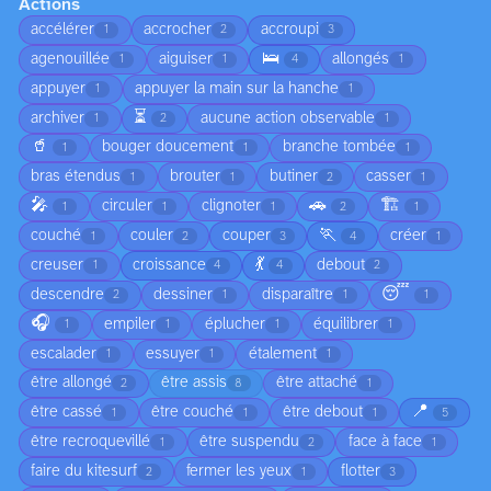
Actions
accélérer
accrocher
accroupi
1
2
3
🛌
agenouillée
aiguiser
allongés
1
1
4
1
appuyer
appuyer la main sur la hanche
1
1
⏳
archiver
aucune action observable
1
2
1
🥤
bouger doucement
branche tombée
1
1
1
bras étendus
brouter
butiner
casser
1
1
2
1
🎤
🚗
🏗️
circuler
clignoter
1
1
1
2
1
🏃
couché
couler
couper
créer
1
2
3
4
1
💃
creuser
croissance
debout
1
4
4
2
😴
descendre
dessiner
disparaître
2
1
1
1
🎧
empiler
éplucher
équilibrer
1
1
1
1
escalader
essuyer
étalement
1
1
1
être allongé
être assis
être attaché
2
8
1
📍
être cassé
être couché
être debout
1
1
1
5
être recroquevillé
être suspendu
face à face
1
2
1
faire du kitesurf
fermer les yeux
flotter
2
1
3