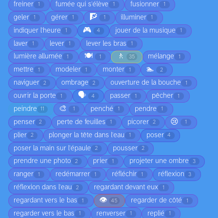
freiner
fumée qui s'élève
fusionner
1
1
1
🧗
geler
gérer
illuminer
1
1
1
1
🎮
indiquer l'heure
jouer de la musique
1
4
1
laver
lever
lever les bras
1
1
1
🍽️
🚶
lumière allumée
mélange
1
1
35
1
🏊
mettre
modeler
monter
1
1
1
2
naviguer
ombrage
ouverture de la bouche
2
2
1
🗣️
ouvrir la porte
passer
pêcher
1
4
1
1
🎨
peindre
penché
pendre
11
1
1
1
😢
penser
perte de feuilles
picorer
2
1
2
1
plier
plonger la tête dans l'eau
poser
2
1
4
poser la main sur l'épaule
pousser
2
2
prendre une photo
prier
projeter une ombre
2
1
3
ranger
redémarrer
réfléchir
réflexion
1
1
1
3
réflexion dans l'eau
regardant devant eux
2
1
👁️
regardant vers le bas
regarder de côté
1
45
1
regarder vers le bas
renverser
replié
1
1
1