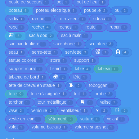
poste de secours
pot
pot de fleur
1
1
1
poteau
poteau électrique
poubelle
pull
6
1
2
3
radis
rampe
rétroviseur
rideau
1
1
1
1
robe
rocher
roches
route
ruban
1
4
1
1
1
🎒
sac à dos
sac à main
7
5
1
sac bandoulière
saxophone
sculpture
1
1
3
🐭
🗿
seau
serre-tête
serviette
1
1
3
1
4
statue colorée
store
support
1
1
1
support mural
t-shirt
table
tableau
1
1
4
11
🌍
tableau de bord
tête
1
2
1
🧵
tête de cheval en statue
toboggan
1
2
1
toile
toile d'araignée
toit
tombe
9
1
1
2
🚆
torchon
tour métallique
valise
1
1
1
2
🍷
🧥
vase
véhicule
ventilateur
3
2
1
2
5
veste en jean
vêtement
voiture
volant
1
12
4
1
volet
volume backup
volume snapshot
1
1
1