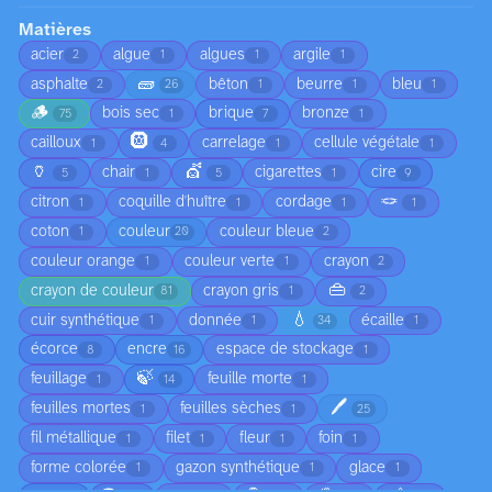
Matières
acier
algue
algues
argile
2
1
1
1
🧱
asphalte
bêton
beurre
bleu
2
26
1
1
1
🪵
bois sec
brique
bronze
75
1
7
1
🛞
cailloux
carrelage
cellule végétale
1
4
1
1
🏺
💇
chair
cigarettes
cire
5
1
5
1
9
🪢
citron
coquille d'huître
cordage
1
1
1
1
coton
couleur
couleur bleue
1
20
2
couleur orange
couleur verte
crayon
1
1
2
👜
crayon de couleur
crayon gris
81
1
2
💧
cuir synthétique
donnée
écaille
1
1
34
1
écorce
encre
espace de stockage
8
16
1
🍃
feuillage
feuille morte
1
14
1
🖊️
feuilles mortes
feuilles sèches
1
1
25
fil métallique
filet
fleur
foin
1
1
1
1
forme colorée
gazon synthétique
glace
1
1
1