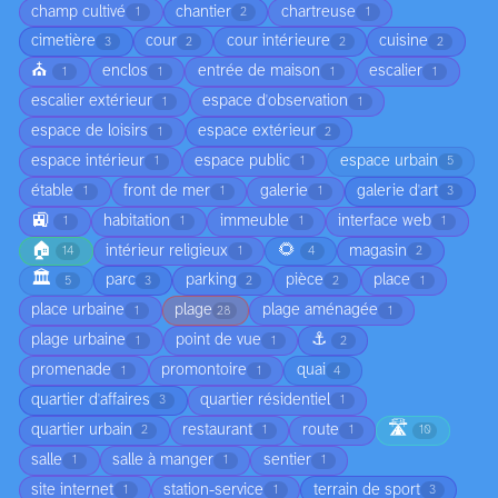
champ cultivé
chantier
chartreuse
1
2
1
cimetière
cour
cour intérieure
cuisine
3
2
2
2
⛪
enclos
entrée de maison
escalier
1
1
1
1
escalier extérieur
espace d'observation
1
1
espace de loisirs
espace extérieur
1
2
espace intérieur
espace public
espace urbain
1
1
5
étable
front de mer
galerie
galerie d'art
1
1
1
3
🚉
habitation
immeuble
interface web
1
1
1
1
🏠
🌻
intérieur religieux
magasin
14
1
4
2
🏛️
parc
parking
pièce
place
5
3
2
2
1
place urbaine
plage
plage aménagée
1
28
1
⚓
plage urbaine
point de vue
1
1
2
promenade
promontoire
quai
1
1
4
quartier d'affaires
quartier résidentiel
3
1
🛣️
quartier urbain
restaurant
route
2
1
1
10
salle
salle à manger
sentier
1
1
1
site internet
station-service
terrain de sport
1
1
3