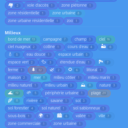
🏘️
voie d’accès
zone piétonne
2
1
1
zone résidentielle
zone urbaine
1
8
zone urbaine résidentielle
zoo
1
1
Milieux
bord de mer
campagne
champ
ciel
13
7
3
16
🏜️
ciel nuageux
colline
cours d'eau
2
1
4
6
💧
eau douce
espace urbain
5
1
5
🦆
🏞️
espace vert
étendue d'eau
2
3
1
7
🌲
🌿
🌻
ferme
littoral
1
32
2
6
1
maison
mer
milieu côtier
milieu marin
2
11
1
1
⛰️
milieu naturel
milieu urbain
nature
1
3
9
3
🌊
🌱
périphérie urbaine
plage
19
5
1
29
🌾
rivière
savane
sol
11
4
1
3
sol forestier
sol naturel
sol sablonneux
4
1
1
🌍
🏙️
sous-bois
vallée
ville
1
1
6
1
7
zone commerciale
zone urbaine
1
1