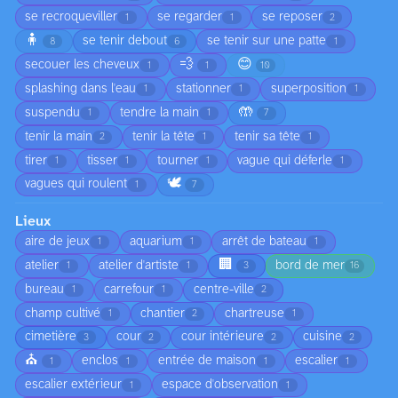
se recroqueviller
se regarder
se reposer
1
1
2
🧍
se tenir debout
se tenir sur une patte
8
6
1
💨
😊
secouer les cheveux
1
1
10
splashing dans l'eau
stationner
superposition
1
1
1
🤲
suspendu
tendre la main
1
1
7
tenir la main
tenir la tête
tenir sa tête
2
1
1
tirer
tisser
tourner
vague qui déferle
1
1
1
1
🕊️
vagues qui roulent
1
7
Lieux
aire de jeux
aquarium
arrêt de bateau
1
1
1
🏢
atelier
atelier d'artiste
bord de mer
1
1
3
16
bureau
carrefour
centre-ville
1
1
2
champ cultivé
chantier
chartreuse
1
2
1
cimetière
cour
cour intérieure
cuisine
3
2
2
2
⛪
enclos
entrée de maison
escalier
1
1
1
1
escalier extérieur
espace d'observation
1
1