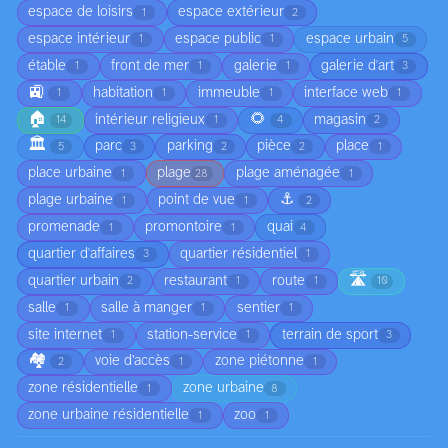
espace de loisirs
espace extérieur
1
2
espace intérieur
espace public
espace urbain
1
1
5
étable
front de mer
galerie
galerie d'art
1
1
1
3
🚉
habitation
immeuble
interface web
1
1
1
1
🏠
🌻
intérieur religieux
magasin
14
1
4
2
🏛️
parc
parking
pièce
place
5
3
2
2
1
place urbaine
plage
plage aménagée
1
28
1
⚓
plage urbaine
point de vue
1
1
2
promenade
promontoire
quai
1
1
4
quartier d'affaires
quartier résidentiel
3
1
🛣️
quartier urbain
restaurant
route
2
1
1
10
salle
salle à manger
sentier
1
1
1
site internet
station-service
terrain de sport
1
1
3
🏘️
voie d’accès
zone piétonne
2
1
1
zone résidentielle
zone urbaine
1
8
zone urbaine résidentielle
zoo
1
1