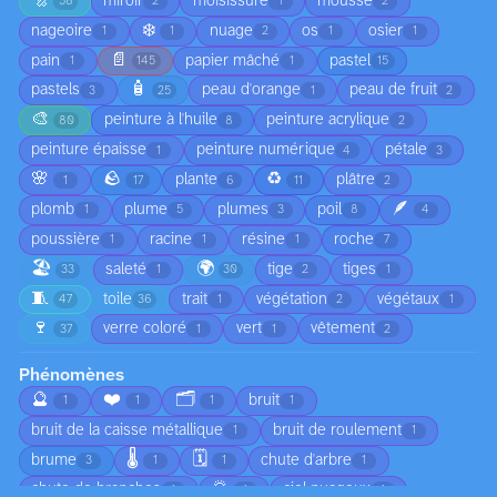
🔩
miroir
moisissure
mousse
58
2
1
2
❄️
nageoire
nuage
os
osier
1
1
2
1
1
📄
pain
papier mâché
pastel
1
145
1
15
🧴
pastels
peau d'orange
peau de fruit
3
25
1
2
🎨
peinture à l'huile
peinture acrylique
80
8
2
peinture épaisse
peinture numérique
pétale
1
4
3
🌸
🪨
♻️
plante
plâtre
1
17
6
11
2
🪶
plomb
plume
plumes
poil
1
5
3
8
4
poussière
racine
résine
roche
1
1
1
7
🏖️
🌍
saleté
tige
tiges
33
1
30
2
1
🧵
toile
trait
végétation
végétaux
47
36
1
2
1
🍷
verre coloré
vert
vêtement
37
1
1
2
Phénomènes
🔮
❤️
🗂️
bruit
1
1
1
1
bruit de la caisse métallique
bruit de roulement
1
1
🌡️
🗓️
brume
chute d'arbre
3
1
1
1
🌅
chute de branches
ciel nuageux
1
1
1