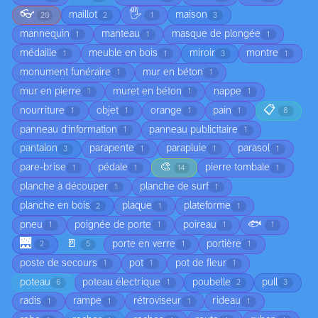
👓
🖐️
maillot
maison
20
2
1
3
mannequin
manteau
masque de plongée
1
1
1
médaille
meuble en bois
miroir
montre
1
1
3
1
monument funéraire
mur en béton
1
1
mur en pierre
muret en béton
nappe
1
1
1
📋
nourriture
objet
orange
pain
1
1
1
1
8
panneau d'information
panneau publicitaire
1
1
pantalon
parapente
parapluie
parasol
3
1
1
1
🎨
pare-brise
pédale
pierre tombale
1
1
14
1
planche à découper
planche de surf
1
1
planche en bois
plaque
plateforme
2
1
1
🐟
pneu
poignée de porte
poireau
1
1
1
1
🌉
🚪
porte en verre
portière
2
5
1
1
poste de secours
pot
pot de fleur
1
1
1
poteau
poteau électrique
poubelle
pull
6
1
2
3
radis
rampe
rétroviseur
rideau
1
1
1
1