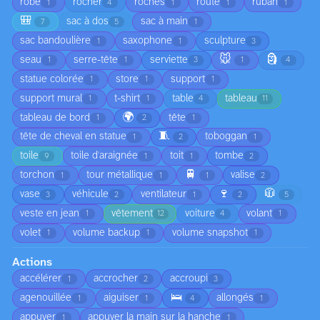
robe
rocher
roches
route
ruban
1
4
1
1
1
🎒
sac à dos
sac à main
7
5
1
sac bandoulière
saxophone
sculpture
1
1
3
🐭
🗿
seau
serre-tête
serviette
1
1
3
1
4
statue colorée
store
support
1
1
1
support mural
t-shirt
table
tableau
1
1
4
11
🌍
tableau de bord
tête
1
2
1
🧵
tête de cheval en statue
toboggan
1
2
1
toile
toile d'araignée
toit
tombe
9
1
1
2
🚆
torchon
tour métallique
valise
1
1
1
2
🍷
🧥
vase
véhicule
ventilateur
3
2
1
2
5
veste en jean
vêtement
voiture
volant
1
12
4
1
volet
volume backup
volume snapshot
1
1
1
Actions
accélérer
accrocher
accroupi
1
2
3
🛌
agenouillée
aiguiser
allongés
1
1
4
1
appuyer
appuyer la main sur la hanche
1
1