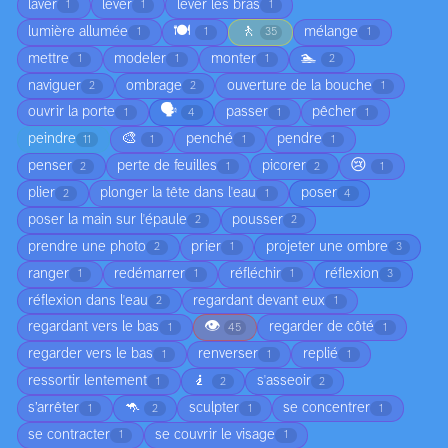
laver
lever
lever les bras
1
1
1
🍽️
🚶
lumière allumée
mélange
1
1
35
1
🏊
mettre
modeler
monter
1
1
1
2
naviguer
ombrage
ouverture de la bouche
2
2
1
🗣️
ouvrir la porte
passer
pêcher
1
4
1
1
🎨
peindre
penché
pendre
11
1
1
1
😢
penser
perte de feuilles
picorer
2
1
2
1
plier
plonger la tête dans l'eau
poser
2
1
4
poser la main sur l'épaule
pousser
2
2
prendre une photo
prier
projeter une ombre
2
1
3
ranger
redémarrer
réfléchir
réflexion
1
1
1
3
réflexion dans l'eau
regardant devant eux
2
1
👁️
regardant vers le bas
regarder de côté
1
45
1
regarder vers le bas
renverser
replié
1
1
1
🧎
ressortir lentement
s'asseoir
1
2
2
🦘
s’arrêter
sculpter
se concentrer
1
2
1
1
se contracter
se couvrir le visage
1
1