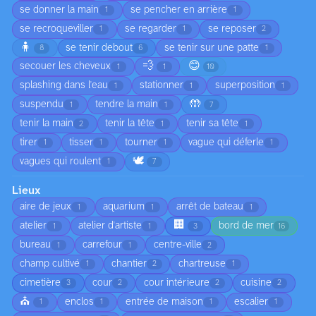
se donner la main
se pencher en arrière
1
1
se recroqueviller
se regarder
se reposer
1
1
2
🧍
se tenir debout
se tenir sur une patte
8
6
1
💨
😊
secouer les cheveux
1
1
10
splashing dans l'eau
stationner
superposition
1
1
1
🤲
suspendu
tendre la main
1
1
7
tenir la main
tenir la tête
tenir sa tête
2
1
1
tirer
tisser
tourner
vague qui déferle
1
1
1
1
🕊️
vagues qui roulent
1
7
Lieux
aire de jeux
aquarium
arrêt de bateau
1
1
1
🏢
atelier
atelier d'artiste
bord de mer
1
1
3
16
bureau
carrefour
centre-ville
1
1
2
champ cultivé
chantier
chartreuse
1
2
1
cimetière
cour
cour intérieure
cuisine
3
2
2
2
⛪
enclos
entrée de maison
escalier
1
1
1
1