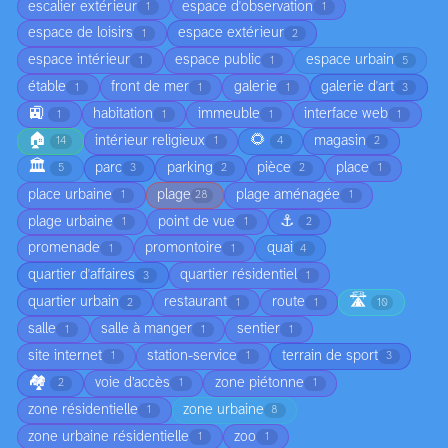
escalier extérieur
espace d'observation
1
1
espace de loisirs
espace extérieur
1
2
espace intérieur
espace public
espace urbain
1
1
5
étable
front de mer
galerie
galerie d'art
1
1
1
3
🚉
habitation
immeuble
interface web
1
1
1
1
🏠
🌻
intérieur religieux
magasin
14
1
4
2
🏛️
parc
parking
pièce
place
5
3
2
2
1
place urbaine
plage
plage aménagée
1
28
1
⚓
plage urbaine
point de vue
1
1
2
promenade
promontoire
quai
1
1
4
quartier d'affaires
quartier résidentiel
3
1
🛣️
quartier urbain
restaurant
route
2
1
1
10
salle
salle à manger
sentier
1
1
1
site internet
station-service
terrain de sport
1
1
3
🏘️
voie d’accès
zone piétonne
2
1
1
zone résidentielle
zone urbaine
1
8
zone urbaine résidentielle
zoo
1
1