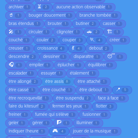
⏳
archiver
aucune action observable
1
2
1
🥤
bouger doucement
branche tombée
1
1
1
bras étendus
brouter
butiner
casser
1
1
2
1
🎤
🚗
🏗️
circuler
clignoter
1
1
1
2
1
🏃
couché
couler
couper
créer
1
2
3
4
1
💃
creuser
croissance
debout
1
4
4
2
😴
descendre
dessiner
disparaître
2
1
1
1
🎧
empiler
éplucher
équilibrer
1
1
1
1
escalader
essuyer
étalement
1
1
1
être allongé
être assis
être attaché
2
8
1
📍
être cassé
être couché
être debout
1
1
1
5
être recroquevillé
être suspendu
face à face
1
2
1
faire du kitesurf
fermer les yeux
flotter
2
1
3
freiner
fumée qui s'élève
fusionner
1
1
1
🧗
geler
gérer
illuminer
1
1
1
1
🎮
indiquer l'heure
jouer de la musique
1
4
1