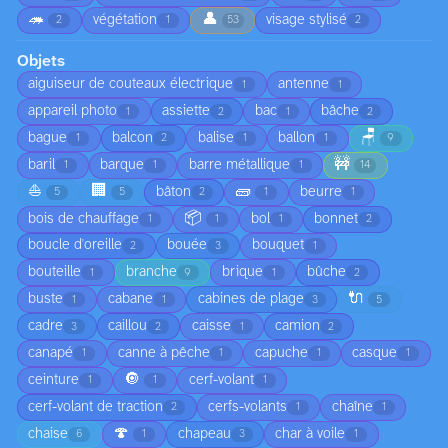
🦔
👤
végétation
visage stylisé
2
1
53
2
Objets
aiguiseur de couteaux électrique
antenne
1
1
appareil photo
assiette
bac
bâche
1
2
1
2
🪑
bague
balcon
balise
ballon
1
2
1
1
9
🚧
baril
barque
barre métallique
1
1
1
14
⛵
🏢
🧱
bâton
beurre
5
5
2
1
1
📦
bois de chauffage
bol
bonnet
1
1
1
2
boucle d'oreille
bouée
bouquet
2
3
1
bouteille
branche
brique
bûche
1
9
1
2
🔌
buste
cabane
cabines de plage
1
1
3
5
cadre
caillou
caisse
camion
3
2
1
2
canapé
canne à pêche
capuche
casque
1
1
1
1
🔘
ceinture
cerf-volant
1
1
1
cerf-volant de traction
cerfs-volants
chaîne
2
1
1
🍄
chaise
chapeau
char à voile
6
1
3
1