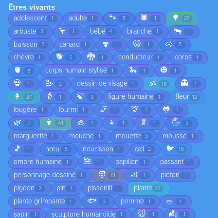
Êtres vivants
🐾
🕷️
🌳
adolescent
adulte
1
1
5
1
37
🦩
🐃
arbuste
bébé
branche
3
1
4
1
1
🍄
🐱
🐴
buisson
canard
2
1
1
1
5
🐕
🐉
chèvre
conducteur
corps
1
5
1
1
1
🫀
🐍
🎃
corps humain stylisé
8
1
1
1
💀
🦢
👶
👻
dessin de visage
1
2
1
18
1
👩
👵
🍃
figure humaine
fleur
27
1
3
1
12
🦵
🦒
🐸
fougère
fourmi
1
1
1
1
1
🌿
👨
🦪
👧
🥬
🖐️
7
41
1
1
1
5
marguerite
mouche
mouette
mousse
1
1
3
1
🎵
🐦
nœul
nourisson
œil
1
5
1
2
10
🌺
ombre humaine
papillon
passant
1
1
1
1
🧑
🦶
personnage dessiné
piéton
1
61
1
1
pigeon
pin
pissenlit
plante
2
1
1
22
🐟
🥗
plante grimpante
pomme
1
3
1
1
🐭
👼
sapin
sculpture humanoïde
1
1
1
1