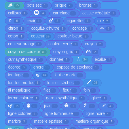
🪵
bois sec
brique
bronze
75
1
7
1
🛞
cailloux
carrelage
cellule végétale
1
4
1
1
🏺
💇
chair
cigarettes
cire
5
1
5
1
9
🪢
citron
coquille d'huître
cordage
1
1
1
1
coton
couleur
couleur bleue
1
20
2
couleur orange
couleur verte
crayon
1
1
2
👜
crayon de couleur
crayon gris
81
1
2
💧
cuir synthétique
donnée
écaille
1
1
34
1
écorce
encre
espace de stockage
8
16
1
🍃
feuillage
feuille morte
1
14
1
🖊️
feuilles mortes
feuilles sèches
1
1
25
fil métallique
filet
fleur
foin
1
1
1
1
forme colorée
gazon synthétique
glace
1
1
1
🌿
🛢️
🧶
🥬
📏
jean
15
6
1
1
1
4
ligne colorée
ligne lumineuse
ligne noire
1
1
4
marbre
matière épaisse
matière organique
2
1
1