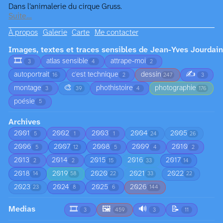
Dans l’animalerie du cirque Gruss.
Suite…
À propos
Galerie
Carte
Me contacter
Images, textes et traces sensibles de Jean-Yves Jourdain
🎞️
atlas sensible
attrape-moi
3
4
2
✍️
autoportrait
c'est technique
dessin
16
2
247
3
🎨
montage
phothistoire
photographie
3
39
4
176
poésie
5
Archives
2001
2002
2003
2004
2005
5
1
1
24
26
2006
2007
2008
2009
2010
5
12
5
4
2
2013
2014
2015
2016
2017
2
2
15
33
14
2018
2019
2020
2021
2022
14
58
22
33
22
2023
2024
2025
2026
23
8
6
144
Medias
🎞️
🖼️
🔊
📝
3
459
3
11