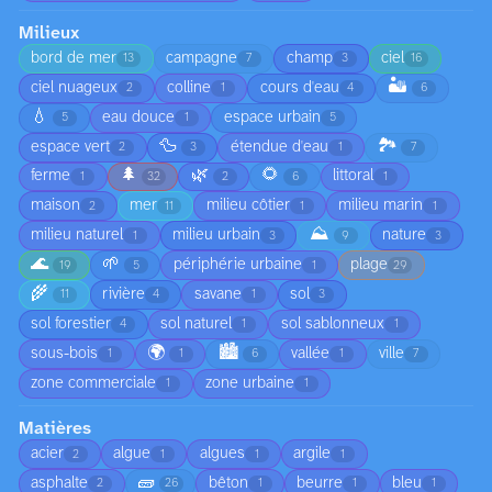
Milieux
bord de mer
campagne
champ
ciel
13
7
3
16
🏜️
ciel nuageux
colline
cours d'eau
2
1
4
6
💧
eau douce
espace urbain
5
1
5
🦆
🏞️
espace vert
étendue d'eau
2
3
1
7
🌲
🌿
🌻
ferme
littoral
1
32
2
6
1
maison
mer
milieu côtier
milieu marin
2
11
1
1
⛰️
milieu naturel
milieu urbain
nature
1
3
9
3
🌊
🌱
périphérie urbaine
plage
19
5
1
29
🌾
rivière
savane
sol
11
4
1
3
sol forestier
sol naturel
sol sablonneux
4
1
1
🌍
🏙️
sous-bois
vallée
ville
1
1
6
1
7
zone commerciale
zone urbaine
1
1
Matières
acier
algue
algues
argile
2
1
1
1
🧱
asphalte
bêton
beurre
bleu
2
26
1
1
1