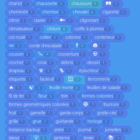
🛤️
chariot
chaussette
chaussure
1
3
9
1
cheminée
chemise
chevalet
cigarette
1
3
4
1
🔑
citron
clavier
clignotant
1
1
1
1
climatisateur
clôture
coiffe à plumes
1
6
1
col roulé
collier
colonne
conteneur
1
2
1
1
🪢
🕴️
🎃
corde d'escalade
3
1
4
1
🔪
💀
coussin
couverture
2
4
1
1
crochet
croix
débris
dessin
1
1
1
1
🧣
🪜
drapeau
éplucheur
1
1
1
1
🪟
étiquette
fauteuil
ferronnerie
1
1
7
1
🔥
🍃
feuille morte
feuilles de salade
1
3
4
1
fil de fer
fleur
foin
formes colorées
1
3
1
2
🔵
formes géométriques colorées
fourrure
1
1
1
fruit
gamelle
garde-corps
gratte-ciel
1
1
1
1
grille
grue
guirlande
horloge
1
2
1
2
instance backup
jetée
journal
jumelles
1
1
1
1
💡
📚
laisse
lanterne
levier
1
5
1
1
1