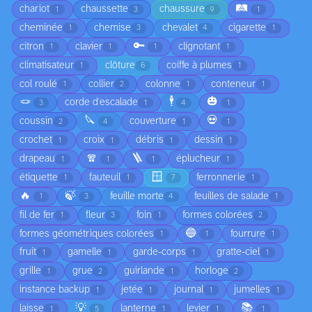
🛤️
chariot
chaussette
chaussure
1
3
9
1
cheminée
chemise
chevalet
cigarette
1
3
4
1
🔑
citron
clavier
clignotant
1
1
1
1
climatisateur
clôture
coiffe à plumes
1
6
1
col roulé
collier
colonne
conteneur
1
2
1
1
🪢
🕴️
🎃
corde d'escalade
3
1
4
1
🔪
💀
coussin
couverture
2
4
1
1
crochet
croix
débris
dessin
1
1
1
1
🧣
🪜
drapeau
éplucheur
1
1
1
1
🪟
étiquette
fauteuil
ferronnerie
1
1
7
1
🔥
🍃
feuille morte
feuilles de salade
1
3
4
1
fil de fer
fleur
foin
formes colorées
1
3
1
2
🔵
formes géométriques colorées
fourrure
1
1
1
fruit
gamelle
garde-corps
gratte-ciel
1
1
1
1
grille
grue
guirlande
horloge
1
2
1
2
instance backup
jetée
journal
jumelles
1
1
1
1
💡
📚
laisse
lanterne
levier
1
5
1
1
1