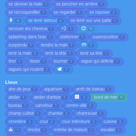
se donner la main
se pencher en arrière
1
1
se recroqueviller
se regarder
se reposer
1
1
2
🧍
se tenir debout
se tenir sur une patte
8
6
1
💨
😊
secouer les cheveux
1
1
10
splashing dans l'eau
stationner
superposition
1
1
1
🤲
suspendu
tendre la main
1
1
7
tenir la main
tenir la tête
tenir sa tête
2
1
1
tirer
tisser
tourner
vague qui déferle
1
1
1
1
🕊️
vagues qui roulent
1
7
Lieux
aire de jeux
aquarium
arrêt de bateau
1
1
1
🏢
atelier
atelier d'artiste
bord de mer
1
1
3
16
bureau
carrefour
centre-ville
1
1
2
champ cultivé
chantier
chartreuse
1
2
1
cimetière
cour
cour intérieure
cuisine
3
2
2
2
⛪
enclos
entrée de maison
escalier
1
1
1
1