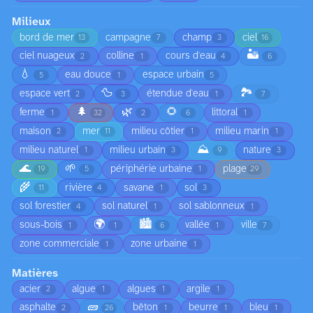
Milieux
bord de mer
campagne
champ
ciel
13
7
3
16
🏜️
ciel nuageux
colline
cours d'eau
2
1
4
6
💧
eau douce
espace urbain
5
1
5
🦆
🏞️
espace vert
étendue d'eau
2
3
1
7
🌲
🌿
🌻
ferme
littoral
1
32
2
6
1
maison
mer
milieu côtier
milieu marin
2
11
1
1
⛰️
milieu naturel
milieu urbain
nature
1
3
9
3
🌊
🌱
périphérie urbaine
plage
19
5
1
29
🌾
rivière
savane
sol
11
4
1
3
sol forestier
sol naturel
sol sablonneux
4
1
1
🌍
🏙️
sous-bois
vallée
ville
1
1
6
1
7
zone commerciale
zone urbaine
1
1
Matières
acier
algue
algues
argile
2
1
1
1
🧱
asphalte
bêton
beurre
bleu
2
26
1
1
1