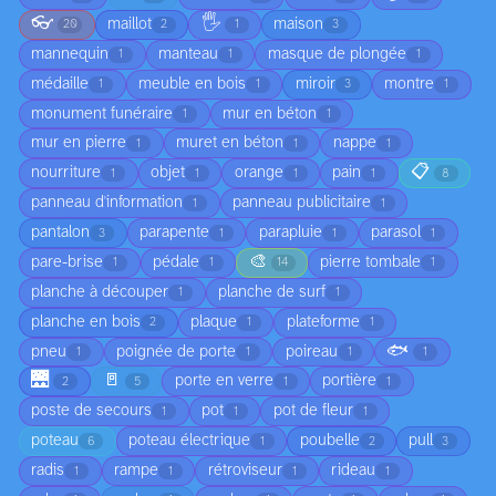
👓
🖐️
maillot
maison
20
2
1
3
mannequin
manteau
masque de plongée
1
1
1
médaille
meuble en bois
miroir
montre
1
1
3
1
monument funéraire
mur en béton
1
1
mur en pierre
muret en béton
nappe
1
1
1
📋
nourriture
objet
orange
pain
1
1
1
1
8
panneau d'information
panneau publicitaire
1
1
pantalon
parapente
parapluie
parasol
3
1
1
1
🎨
pare-brise
pédale
pierre tombale
1
1
14
1
planche à découper
planche de surf
1
1
planche en bois
plaque
plateforme
2
1
1
🐟
pneu
poignée de porte
poireau
1
1
1
1
🌉
🚪
porte en verre
portière
2
5
1
1
poste de secours
pot
pot de fleur
1
1
1
poteau
poteau électrique
poubelle
pull
6
1
2
3
radis
rampe
rétroviseur
rideau
1
1
1
1