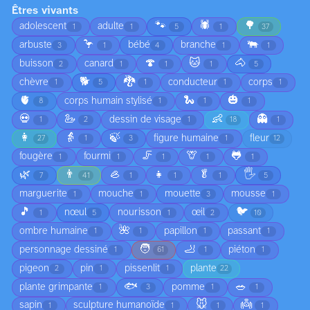
Êtres vivants
🐾
🕷️
🌳
adolescent
adulte
1
1
5
1
37
🦩
🐃
arbuste
bébé
branche
3
1
4
1
1
🍄
🐱
🐴
buisson
canard
2
1
1
1
5
🐕
🐉
chèvre
conducteur
corps
1
5
1
1
1
🫀
🐍
🎃
corps humain stylisé
8
1
1
1
💀
🦢
👶
👻
dessin de visage
1
2
1
18
1
👩
👵
🍃
figure humaine
fleur
27
1
3
1
12
🦵
🦒
🐸
fougère
fourmi
1
1
1
1
1
🌿
👨
🦪
👧
🥬
🖐️
7
41
1
1
1
5
marguerite
mouche
mouette
mousse
1
1
3
1
🎵
🐦
nœul
nourisson
œil
1
5
1
2
10
🌺
ombre humaine
papillon
passant
1
1
1
1
🧑
🦶
personnage dessiné
piéton
1
61
1
1
pigeon
pin
pissenlit
plante
2
1
1
22
🐟
🥗
plante grimpante
pomme
1
3
1
1
🐭
👼
sapin
sculpture humanoïde
1
1
1
1