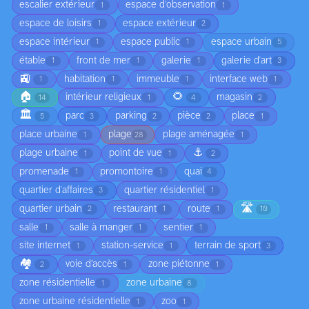
escalier extérieur
espace d'observation
1
1
espace de loisirs
espace extérieur
1
2
espace intérieur
espace public
espace urbain
1
1
5
étable
front de mer
galerie
galerie d'art
1
1
1
3
🚉
habitation
immeuble
interface web
1
1
1
1
🏠
🌻
intérieur religieux
magasin
14
1
4
2
🏛️
parc
parking
pièce
place
5
3
2
2
1
place urbaine
plage
plage aménagée
1
28
1
⚓
plage urbaine
point de vue
1
1
2
promenade
promontoire
quai
1
1
4
quartier d'affaires
quartier résidentiel
3
1
🛣️
quartier urbain
restaurant
route
2
1
1
10
salle
salle à manger
sentier
1
1
1
site internet
station-service
terrain de sport
1
1
3
🏘️
voie d’accès
zone piétonne
2
1
1
zone résidentielle
zone urbaine
1
8
zone urbaine résidentielle
zoo
1
1