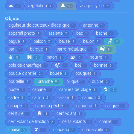
🦔
👤
végétation
visage stylisé
2
1
53
2
Objets
aiguiseur de couteaux électrique
antenne
1
1
appareil photo
assiette
bac
bâche
1
2
1
2
🪑
bague
balcon
balise
ballon
1
2
1
1
9
🚧
baril
barque
barre métallique
1
1
1
14
⛵
🏢
🧱
bâton
beurre
5
5
2
1
1
📦
bois de chauffage
bol
bonnet
1
1
1
2
boucle d'oreille
bouée
bouquet
2
3
1
bouteille
branche
brique
bûche
1
9
1
2
🔌
buste
cabane
cabines de plage
1
1
3
5
cadre
caillou
caisse
camion
3
2
1
2
canapé
canne à pêche
capuche
casque
1
1
1
1
🔘
ceinture
cerf-volant
1
1
1
cerf-volant de traction
cerfs-volants
chaîne
2
1
1
🍄
chaise
chapeau
char à voile
6
1
3
1