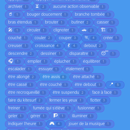
⏳
archiver
aucune action observable
1
2
1
🥤
bouger doucement
branche tombée
1
1
1
bras étendus
brouter
butiner
casser
1
1
2
1
🎤
🚗
🏗️
circuler
clignoter
1
1
1
2
1
🏃
couché
couler
couper
créer
1
2
3
4
1
💃
creuser
croissance
debout
1
4
4
2
😴
descendre
dessiner
disparaître
2
1
1
1
🎧
empiler
éplucher
équilibrer
1
1
1
1
escalader
essuyer
étalement
1
1
1
être allongé
être assis
être attaché
2
8
1
📍
être cassé
être couché
être debout
1
1
1
5
être recroquevillé
être suspendu
face à face
1
2
1
faire du kitesurf
fermer les yeux
flotter
2
1
3
freiner
fumée qui s'élève
fusionner
1
1
1
🧗
geler
gérer
illuminer
1
1
1
1
🎮
indiquer l'heure
jouer de la musique
1
4
1