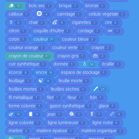
🪵
bois sec
brique
bronze
75
1
7
1
🛞
cailloux
carrelage
cellule végétale
1
4
1
1
🏺
💇
chair
cigarettes
cire
5
1
5
1
9
🪢
citron
coquille d'huître
cordage
1
1
1
1
coton
couleur
couleur bleue
1
20
2
couleur orange
couleur verte
crayon
1
1
2
👜
crayon de couleur
crayon gris
81
1
2
💧
cuir synthétique
donnée
écaille
1
1
34
1
écorce
encre
espace de stockage
8
16
1
🍃
feuillage
feuille morte
1
14
1
🖊️
feuilles mortes
feuilles sèches
1
1
25
fil métallique
filet
fleur
foin
1
1
1
1
forme colorée
gazon synthétique
glace
1
1
1
🌿
🛢️
🧶
🥬
📏
jean
15
6
1
1
1
4
ligne colorée
ligne lumineuse
ligne noire
1
1
4
marbre
matière épaisse
matière organique
2
1
1