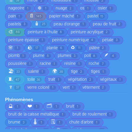
🔩
miroir
moisissure
mousse
58
2
1
2
❄️
nageoire
nuage
os
osier
1
1
2
1
1
📄
pain
papier mâché
pastel
1
145
1
15
🧴
pastels
peau d'orange
peau de fruit
3
25
1
2
🎨
peinture à l'huile
peinture acrylique
80
8
2
peinture épaisse
peinture numérique
pétale
1
4
3
🌸
🪨
♻️
plante
plâtre
1
17
6
11
2
🪶
plomb
plume
plumes
poil
1
5
3
8
4
poussière
racine
résine
roche
1
1
1
7
🏖️
🌍
saleté
tige
tiges
33
1
30
2
1
🧵
toile
trait
végétation
végétaux
47
36
1
2
1
🍷
verre coloré
vert
vêtement
37
1
1
2
Phénomènes
🔮
❤️
🗂️
bruit
1
1
1
1
bruit de la caisse métallique
bruit de roulement
1
1
🌡️
🗓️
brume
chute d'arbre
3
1
1
1
🌅
chute de branches
ciel nuageux
1
1
1