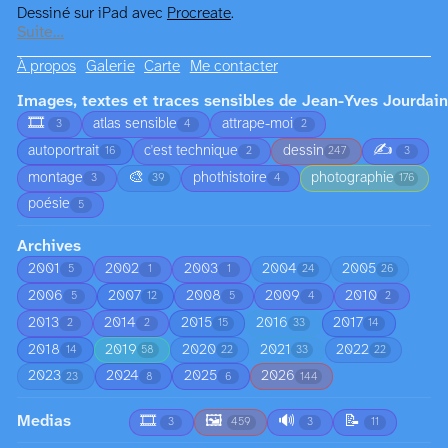
Dessiné sur iPad avec
Procreate
.
Suite…
À propos
Galerie
Carte
Me contacter
Images, textes et traces sensibles de Jean-Yves Jourdain
🎞️
atlas sensible
attrape-moi
3
4
2
✍️
autoportrait
c'est technique
dessin
16
2
247
3
🎨
montage
phothistoire
photographie
3
39
4
176
poésie
5
Archives
2001
2002
2003
2004
2005
5
1
1
24
26
2006
2007
2008
2009
2010
5
12
5
4
2
2013
2014
2015
2016
2017
2
2
15
33
14
2018
2019
2020
2021
2022
14
58
22
33
22
2023
2024
2025
2026
23
8
6
144
Medias
🎞️
🖼️
🔊
📝
3
459
3
11