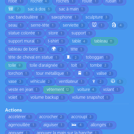
robe
rocher
roches
route
ruban
1
4
1
1
1
🎒
sac à dos
sac à main
7
5
1
sac bandoulière
saxophone
sculpture
1
1
3
🐭
🗿
seau
serre-tête
serviette
1
1
3
1
4
statue colorée
store
support
1
1
1
support mural
t-shirt
table
tableau
1
1
4
11
🌍
tableau de bord
tête
1
2
1
🧵
tête de cheval en statue
toboggan
1
2
1
toile
toile d'araignée
toit
tombe
9
1
1
2
🚆
torchon
tour métallique
valise
1
1
1
2
🍷
🧥
vase
véhicule
ventilateur
3
2
1
2
5
veste en jean
vêtement
voiture
volant
1
12
4
1
volet
volume backup
volume snapshot
1
1
1
Actions
accélérer
accrocher
accroupi
1
2
3
🛌
agenouillée
aiguiser
allongés
1
1
4
1
appuyer
appuyer la main sur la hanche
1
1