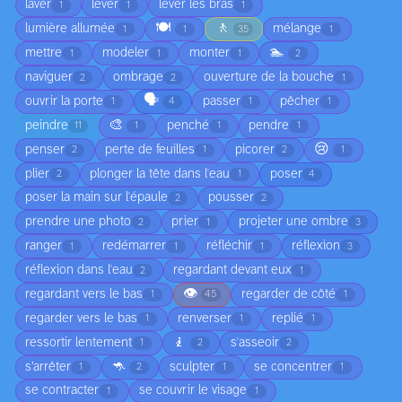
laver
lever
lever les bras
1
1
1
🍽️
🚶
lumière allumée
mélange
1
1
35
1
🏊
mettre
modeler
monter
1
1
1
2
naviguer
ombrage
ouverture de la bouche
2
2
1
🗣️
ouvrir la porte
passer
pêcher
1
4
1
1
🎨
peindre
penché
pendre
11
1
1
1
😢
penser
perte de feuilles
picorer
2
1
2
1
plier
plonger la tête dans l'eau
poser
2
1
4
poser la main sur l'épaule
pousser
2
2
prendre une photo
prier
projeter une ombre
2
1
3
ranger
redémarrer
réfléchir
réflexion
1
1
1
3
réflexion dans l'eau
regardant devant eux
2
1
👁️
regardant vers le bas
regarder de côté
1
45
1
regarder vers le bas
renverser
replié
1
1
1
🧎
ressortir lentement
s'asseoir
1
2
2
🦘
s’arrêter
sculpter
se concentrer
1
2
1
1
se contracter
se couvrir le visage
1
1