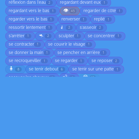
réflexion dans l'eau
regardant devant eux
2
1
👁️
regardant vers le bas
regarder de côté
1
45
1
regarder vers le bas
renverser
replié
1
1
1
🧎
ressortir lentement
s'asseoir
1
2
2
🦘
s’arrêter
sculpter
se concentrer
1
2
1
1
se contracter
se couvrir le visage
1
1
se donner la main
se pencher en arrière
1
1
se recroqueviller
se regarder
se reposer
1
1
2
🧍
se tenir debout
se tenir sur une patte
8
6
1
💨
😊
secouer les cheveux
1
1
10
splashing dans l'eau
stationner
superposition
1
1
1
🤲
suspendu
tendre la main
1
1
7
tenir la main
tenir la tête
tenir sa tête
2
1
1
tirer
tisser
tourner
vague qui déferle
1
1
1
1
🕊️
vagues qui roulent
1
7
Lieux