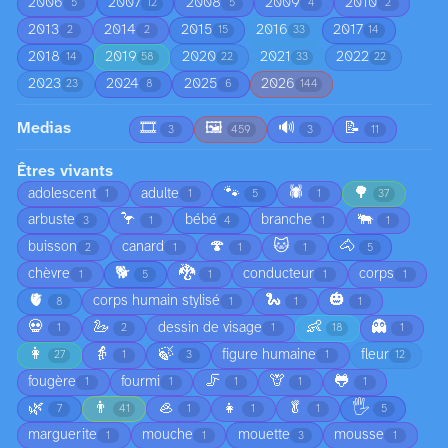
2006
2007
2008
2009
2010
5
12
5
4
2
2013
2014
2015
2016
2017
2
2
15
33
14
2018
2019
2020
2021
2022
14
58
22
33
22
2023
2024
2025
2026
23
8
6
144
Medias
🎞️
🖼️
🔊
📝
3
459
3
11
Êtres vivants
🐾
🕷️
🌳
adolescent
adulte
1
1
5
1
37
🦩
🐃
arbuste
bébé
branche
3
1
4
1
1
🍄
🐱
🐴
buisson
canard
2
1
1
1
5
🐕
🐉
chèvre
conducteur
corps
1
5
1
1
1
🫀
🐍
🎃
corps humain stylisé
8
1
1
1
💀
🦢
👶
👻
dessin de visage
1
2
1
18
1
👩
👵
🍃
figure humaine
fleur
27
1
3
1
12
🦵
🦒
🐸
fougère
fourmi
1
1
1
1
1
🌿
👨
🦪
👧
🥬
🖐️
7
41
1
1
1
5
marguerite
mouche
mouette
mousse
1
1
3
1