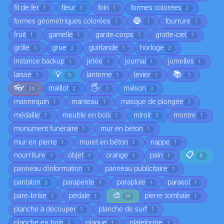
fil de fer
fleur
foin
formes colorées
1
3
1
2
🔵
formes géométriques colorées
fourrure
1
1
1
fruit
gamelle
garde-corps
gratte-ciel
1
1
1
1
grille
grue
guirlande
horloge
1
2
1
2
instance backup
jetée
journal
jumelles
1
1
1
1
💡
📚
laisse
lanterne
levier
1
5
1
1
1
👓
🖐️
maillot
maison
20
2
1
3
mannequin
manteau
masque de plongée
1
1
1
médaille
meuble en bois
miroir
montre
1
1
3
1
monument funéraire
mur en béton
1
1
mur en pierre
muret en béton
nappe
1
1
1
📋
nourriture
objet
orange
pain
1
1
1
1
8
panneau d'information
panneau publicitaire
1
1
pantalon
parapente
parapluie
parasol
3
1
1
1
🎨
pare-brise
pédale
pierre tombale
1
1
14
1
planche à découper
planche de surf
1
1
planche en bois
plaque
plateforme
2
1
1