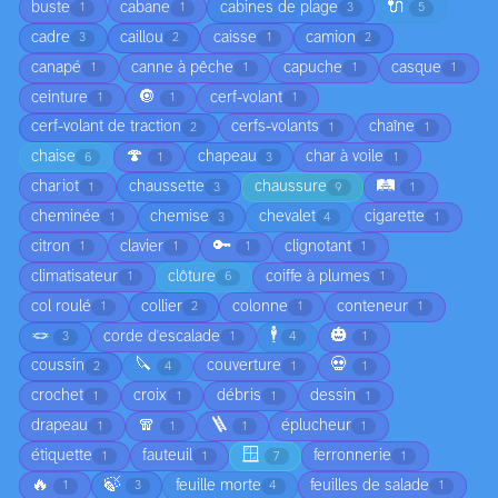
🔌
buste
cabane
cabines de plage
1
1
3
5
cadre
caillou
caisse
camion
3
2
1
2
canapé
canne à pêche
capuche
casque
1
1
1
1
🔘
ceinture
cerf-volant
1
1
1
cerf-volant de traction
cerfs-volants
chaîne
2
1
1
🍄
chaise
chapeau
char à voile
6
1
3
1
🛤️
chariot
chaussette
chaussure
1
3
9
1
cheminée
chemise
chevalet
cigarette
1
3
4
1
🔑
citron
clavier
clignotant
1
1
1
1
climatisateur
clôture
coiffe à plumes
1
6
1
col roulé
collier
colonne
conteneur
1
2
1
1
🪢
🕴️
🎃
corde d'escalade
3
1
4
1
🔪
💀
coussin
couverture
2
4
1
1
crochet
croix
débris
dessin
1
1
1
1
🧣
🪜
drapeau
éplucheur
1
1
1
1
🪟
étiquette
fauteuil
ferronnerie
1
1
7
1
🔥
🍃
feuille morte
feuilles de salade
1
3
4
1