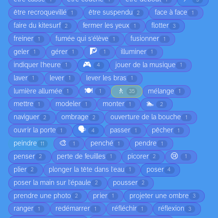
être recroquevillé
être suspendu
face à face
1
2
1
faire du kitesurf
fermer les yeux
flotter
2
1
3
freiner
fumée qui s'élève
fusionner
1
1
1
🧗
geler
gérer
illuminer
1
1
1
1
🎮
indiquer l'heure
jouer de la musique
1
4
1
laver
lever
lever les bras
1
1
1
🍽️
🚶
lumière allumée
mélange
1
1
35
1
🏊
mettre
modeler
monter
1
1
1
2
naviguer
ombrage
ouverture de la bouche
2
2
1
🗣️
ouvrir la porte
passer
pêcher
1
4
1
1
🎨
peindre
penché
pendre
11
1
1
1
😢
penser
perte de feuilles
picorer
2
1
2
1
plier
plonger la tête dans l'eau
poser
2
1
4
poser la main sur l'épaule
pousser
2
2
prendre une photo
prier
projeter une ombre
2
1
3
ranger
redémarrer
réfléchir
réflexion
1
1
1
3