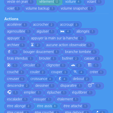
veste en jean
vêtement
voiture
volant
1
12
4
1
volet
volume backup
volume snapshot
1
1
1
Actions
accélérer
accrocher
accroupi
1
2
3
🛌
agenouillée
aiguiser
allongés
1
1
4
1
appuyer
appuyer la main sur la hanche
1
1
⏳
archiver
aucune action observable
1
2
1
🥤
bouger doucement
branche tombée
1
1
1
bras étendus
brouter
butiner
casser
1
1
2
1
🎤
🚗
🏗️
circuler
clignoter
1
1
1
2
1
🏃
couché
couler
couper
créer
1
2
3
4
1
💃
creuser
croissance
debout
1
4
4
2
😴
descendre
dessiner
disparaître
2
1
1
1
🎧
empiler
éplucher
équilibrer
1
1
1
1
escalader
essuyer
étalement
1
1
1
être allongé
être assis
être attaché
2
8
1
📍
être cassé
être couché
être debout
1
1
1
5