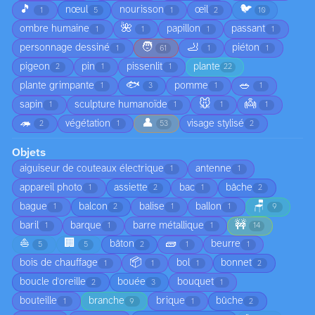
🎵
🐦
nœul
nourisson
œil
1
5
1
2
10
🌺
ombre humaine
papillon
passant
1
1
1
1
🧑
🦶
personnage dessiné
piéton
1
61
1
1
pigeon
pin
pissenlit
plante
2
1
1
22
🐟
🥗
plante grimpante
pomme
1
3
1
1
🐭
👼
sapin
sculpture humanoïde
1
1
1
1
🦔
👤
végétation
visage stylisé
2
1
53
2
Objets
aiguiseur de couteaux électrique
antenne
1
1
appareil photo
assiette
bac
bâche
1
2
1
2
🪑
bague
balcon
balise
ballon
1
2
1
1
9
🚧
baril
barque
barre métallique
1
1
1
14
⛵
🏢
🧱
bâton
beurre
5
5
2
1
1
📦
bois de chauffage
bol
bonnet
1
1
1
2
boucle d'oreille
bouée
bouquet
2
3
1
bouteille
branche
brique
bûche
1
9
1
2