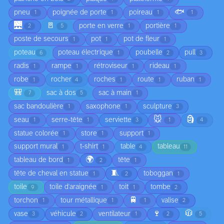
🐟
pneu
poignée de porte
poireau
1
1
1
1
🌉
🚪
porte en verre
portière
2
5
1
1
poste de secours
pot
pot de fleur
1
1
1
poteau
poteau électrique
poubelle
pull
6
1
2
3
radis
rampe
rétroviseur
rideau
1
1
1
1
robe
rocher
roches
route
ruban
1
4
1
1
1
🎒
sac à dos
sac à main
7
5
1
sac bandoulière
saxophone
sculpture
1
1
3
🐭
🗿
seau
serre-tête
serviette
1
1
3
1
4
statue colorée
store
support
1
1
1
support mural
t-shirt
table
tableau
1
1
4
11
🌍
tableau de bord
tête
1
2
1
🧵
tête de cheval en statue
toboggan
1
2
1
toile
toile d'araignée
toit
tombe
9
1
1
2
🚆
torchon
tour métallique
valise
1
1
1
2
🍷
🧥
vase
véhicule
ventilateur
3
2
1
2
5