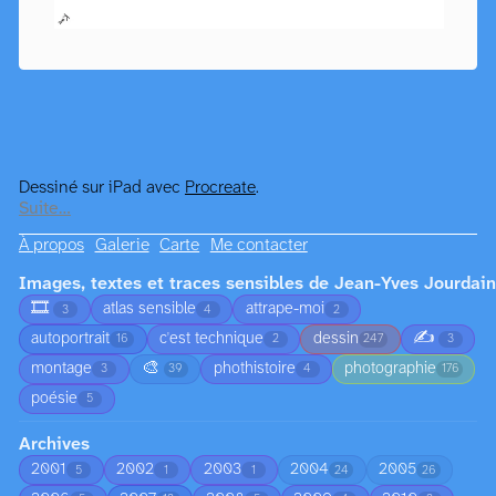
Dessiné sur iPad avec
Procreate
.
Suite…
À propos
Galerie
Carte
Me contacter
Images, textes et traces sensibles de Jean-Yves Jourdain
🎞️
atlas sensible
attrape-moi
3
4
2
✍️
autoportrait
c'est technique
dessin
16
2
247
3
🎨
montage
phothistoire
photographie
3
39
4
176
poésie
5
Archives
2001
2002
2003
2004
2005
5
1
1
24
26